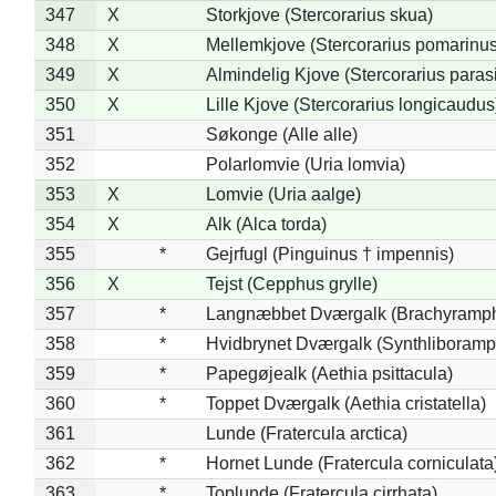
347
X
Storkjove (Stercorarius skua)
348
X
Mellemkjove (Stercorarius pomarinus
349
X
Almindelig Kjove (Stercorarius parasi
350
X
Lille Kjove (Stercorarius longicaudus
351
Søkonge (Alle alle)
352
Polarlomvie (Uria lomvia)
353
X
Lomvie (Uria aalge)
354
X
Alk (Alca torda)
355
*
Gejrfugl (Pinguinus † impennis)
356
X
Tejst (Cepphus grylle)
357
*
Langnæbbet Dværgalk (Brachyramph
358
*
Hvidbrynet Dværgalk (Synthliboramp
359
*
Papegøjealk (Aethia psittacula)
360
*
Toppet Dværgalk (Aethia cristatella)
361
Lunde (Fratercula arctica)
362
*
Hornet Lunde (Fratercula corniculata
363
*
Toplunde (Fratercula cirrhata)