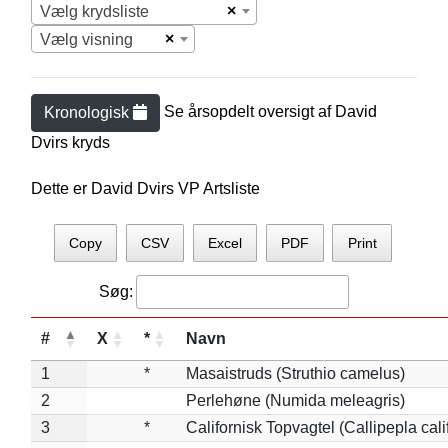
×
Vælg krydsliste
×
Vælg visning
Se årsopdelt oversigt af
David
Kronologisk
Dvir
s kryds
Dette er David Dvirs VP Artsliste
Copy
CSV
Excel
PDF
Print
Søg:
#
X
*
Navn
1
*
Masaistruds (Struthio camelus)
2
Perlehøne (Numida meleagris)
3
*
Californisk Topvagtel (Callipepla cali