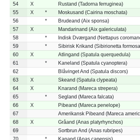
54
X
Rustand (Tadorna ferruginea)
55
X
*
Moskusand (Cairina moschata)
56
*
Brudeand (Aix sponsa)
57
X
Mandarinand (Aix galericulata)
58
*
Indisk Dværgand (Nettapus coroman
59
*
Sibirisk Krikand (Sibirionetta formosa
60
X
Atlingand (Spatula querquedula)
61
*
Kaneland (Spatula cyanoptera)
62
Blåvinget And (Spatula discors)
63
X
Skeand (Spatula clypeata)
64
X
Knarand (Mareca strepera)
65
*
Segland (Mareca falcata)
66
X
Pibeand (Mareca penelope)
67
Amerikansk Pibeand (Mareca americ
68
X
Gråand (Anas platyrhynchos)
69
Sortbrun And (Anas rubripes)
70
*
Kapand (Anas capensis)