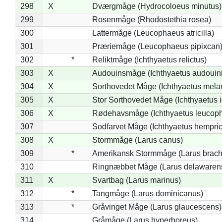
298
X
Dværgmåge (Hydrocoloeus minutus)
299
Rosenmåge (Rhodostethia rosea)
300
Lattermåge (Leucophaeus atricilla)
301
Præriemåge (Leucophaeus pipixcan
302
*
Reliktmåge (Ichthyaetus relictus)
303
X
Audouinsmåge (Ichthyaetus audouini
304
X
Sorthovedet Måge (Ichthyaetus mela
305
X
Stor Sorthovedet Måge (Ichthyaetus 
306
X
Rødehavsmåge (Ichthyaetus leucop
307
Sodfarvet Måge (Ichthyaetus hempric
308
X
Stormmåge (Larus canus)
309
*
Amerikansk Stormmåge (Larus brach
310
Ringnæbbet Måge (Larus delawarens
311
X
Svartbag (Larus marinus)
312
*
Tangmåge (Larus dominicanus)
313
*
Gråvinget Måge (Larus glaucescens)
314
Gråmåge (Larus hyperboreus)