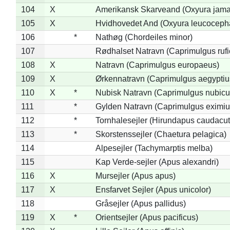
104
X
Amerikansk Skarveand (Oxyura jama
105
X
Hvidhovedet And (Oxyura leucoceph
106
*
Nathøg (Chordeiles minor)
107
Rødhalset Natravn (Caprimulgus rufic
108
X
Natravn (Caprimulgus europaeus)
109
X
Ørkennatravn (Caprimulgus aegyptiu
110
X
*
Nubisk Natravn (Caprimulgus nubicu
111
*
Gylden Natravn (Caprimulgus eximiu
112
*
Tornhalesejler (Hirundapus caudacut
113
*
Skorstenssejler (Chaetura pelagica)
114
Alpesejler (Tachymarptis melba)
115
Kap Verde-sejler (Apus alexandri)
116
X
Mursejler (Apus apus)
117
X
Ensfarvet Sejler (Apus unicolor)
118
Gråsejler (Apus pallidus)
119
X
*
Orientsejler (Apus pacificus)