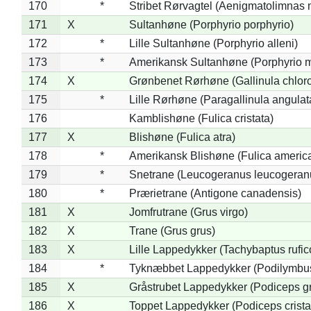
170
*
Stribet Rørvagtel (Aenigmatolimnas 
171
X
Sultanhøne (Porphyrio porphyrio)
172
*
Lille Sultanhøne (Porphyrio alleni)
173
*
Amerikansk Sultanhøne (Porphyrio m
174
X
Grønbenet Rørhøne (Gallinula chlor
175
*
Lille Rørhøne (Paragallinula angulat
176
Kamblishøne (Fulica cristata)
177
X
Blishøne (Fulica atra)
178
*
Amerikansk Blishøne (Fulica americ
179
*
Snetrane (Leucogeranus leucogeran
180
*
Prærietrane (Antigone canadensis)
181
X
Jomfrutrane (Grus virgo)
182
X
Trane (Grus grus)
183
X
Lille Lappedykker (Tachybaptus rufico
184
*
Tyknæbbet Lappedykker (Podilymbu
185
X
Gråstrubet Lappedykker (Podiceps g
186
X
Toppet Lappedykker (Podiceps crista