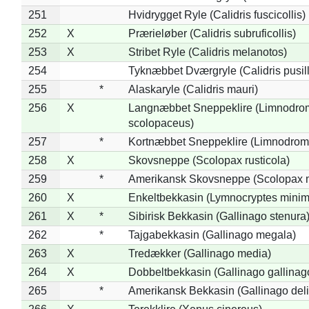
251
Hvidrygget Ryle (Calidris fuscicollis)
252
X
Prærieløber (Calidris subruficollis)
253
X
Stribet Ryle (Calidris melanotos)
254
Tyknæbbet Dværgryle (Calidris pusil
255
*
Alaskaryle (Calidris mauri)
256
X
Langnæbbet Sneppeklire (Limnodro
scolopaceus)
257
*
Kortnæbbet Sneppeklire (Limnodrom
258
X
Skovsneppe (Scolopax rusticola)
259
*
Amerikansk Skovsneppe (Scolopax m
260
X
Enkeltbekkasin (Lymnocryptes minim
261
X
*
Sibirisk Bekkasin (Gallinago stenura
262
*
Tajgabekkasin (Gallinago megala)
263
X
Tredækker (Gallinago media)
264
X
Dobbeltbekkasin (Gallinago gallinag
265
*
Amerikansk Bekkasin (Gallinago deli