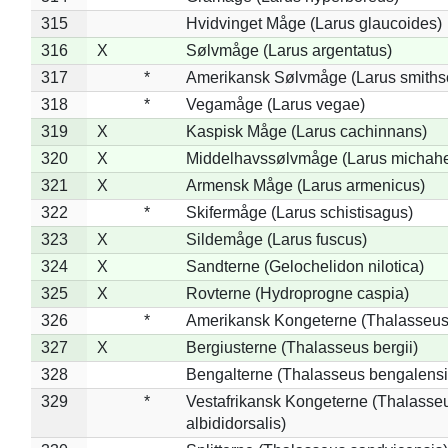
315
Hvidvinget Måge (Larus glaucoides)
316
X
Sølvmåge (Larus argentatus)
317
*
Amerikansk Sølvmåge (Larus smiths
318
*
Vegamåge (Larus vegae)
319
X
Kaspisk Måge (Larus cachinnans)
320
X
Middelhavssølvmåge (Larus michahel
321
X
Armensk Måge (Larus armenicus)
322
*
Skifermåge (Larus schistisagus)
323
X
Sildemåge (Larus fuscus)
324
X
Sandterne (Gelochelidon nilotica)
325
X
Rovterne (Hydroprogne caspia)
326
*
Amerikansk Kongeterne (Thalasseu
327
X
Bergiusterne (Thalasseus bergii)
328
Bengalterne (Thalasseus bengalensi
329
*
Vestafrikansk Kongeterne (Thalasse
albididorsalis)