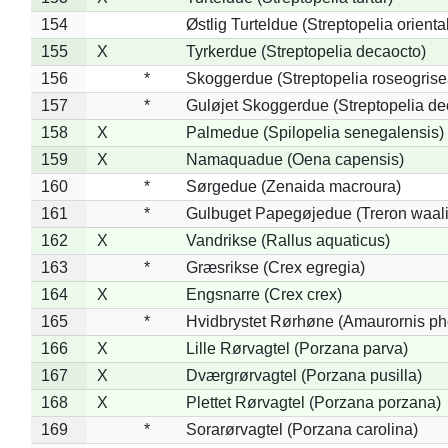
154
Østlig Turteldue (Streptopelia oriental
155
X
Tyrkerdue (Streptopelia decaocto)
156
*
Skoggerdue (Streptopelia roseogrise
157
*
Guløjet Skoggerdue (Streptopelia de
158
X
Palmedue (Spilopelia senegalensis)
159
X
Namaquadue (Oena capensis)
160
*
Sørgedue (Zenaida macroura)
161
*
Gulbuget Papegøjedue (Treron waali
162
X
Vandrikse (Rallus aquaticus)
163
*
Græsrikse (Crex egregia)
164
X
Engsnarre (Crex crex)
165
*
Hvidbrystet Rørhøne (Amaurornis ph
166
X
Lille Rørvagtel (Porzana parva)
167
X
Dværgrørvagtel (Porzana pusilla)
168
X
Plettet Rørvagtel (Porzana porzana)
169
*
Sorarørvagtel (Porzana carolina)