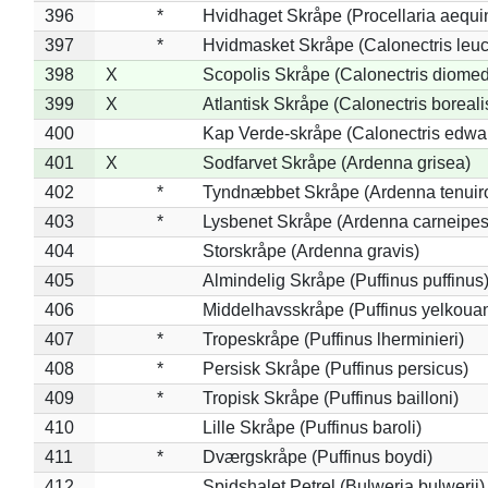
396
*
Hvidhaget Skråpe (Procellaria aequin
397
*
Hvidmasket Skråpe (Calonectris leu
398
X
Scopolis Skråpe (Calonectris diome
399
X
Atlantisk Skråpe (Calonectris boreali
400
Kap Verde-skråpe (Calonectris edwar
401
X
Sodfarvet Skråpe (Ardenna grisea)
402
*
Tyndnæbbet Skråpe (Ardenna tenuiro
403
*
Lysbenet Skråpe (Ardenna carneipes
404
Storskråpe (Ardenna gravis)
405
Almindelig Skråpe (Puffinus puffinus
406
Middelhavsskråpe (Puffinus yelkoua
407
*
Tropeskråpe (Puffinus lherminieri)
408
*
Persisk Skråpe (Puffinus persicus)
409
*
Tropisk Skråpe (Puffinus bailloni)
410
Lille Skråpe (Puffinus baroli)
411
*
Dværgskråpe (Puffinus boydi)
412
Spidshalet Petrel (Bulweria bulwerii)