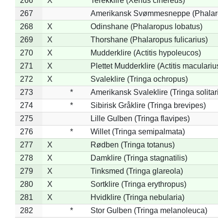
266
X
Terekklire (Xenus cinereus)
267
Amerikansk Svømmesneppe (Phalarop
268
X
Odinshane (Phalaropus lobatus)
269
X
Thorshane (Phalaropus fulicarius)
270
X
Mudderklire (Actitis hypoleucos)
271
X
Plettet Mudderklire (Actitis maculariu
272
X
Svaleklire (Tringa ochropus)
273
*
Amerikansk Svaleklire (Tringa solitar
274
*
Sibirisk Gråklire (Tringa brevipes)
275
Lille Gulben (Tringa flavipes)
276
*
Willet (Tringa semipalmata)
277
X
Rødben (Tringa totanus)
278
X
Damklire (Tringa stagnatilis)
279
X
Tinksmed (Tringa glareola)
280
X
Sortklire (Tringa erythropus)
281
X
Hvidklire (Tringa nebularia)
282
*
Stor Gulben (Tringa melanoleuca)