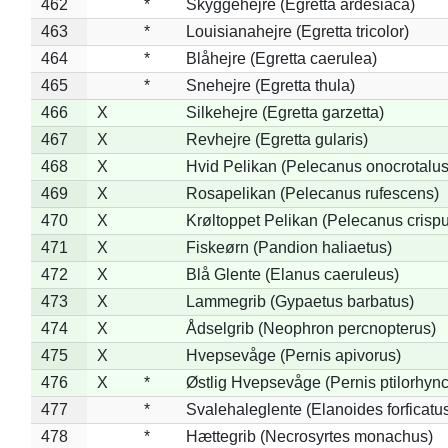
462
*
Skyggehejre (Egretta ardesiaca)
463
*
Louisianahejre (Egretta tricolor)
464
*
Blåhejre (Egretta caerulea)
465
*
Snehejre (Egretta thula)
466
X
Silkehejre (Egretta garzetta)
467
X
Revhejre (Egretta gularis)
468
X
Hvid Pelikan (Pelecanus onocrotalus
469
X
Rosapelikan (Pelecanus rufescens)
470
X
Krøltoppet Pelikan (Pelecanus crisp
471
X
Fiskeørn (Pandion haliaetus)
472
X
Blå Glente (Elanus caeruleus)
473
X
Lammegrib (Gypaetus barbatus)
474
X
Ådselgrib (Neophron percnopterus)
475
X
Hvepsevåge (Pernis apivorus)
476
X
*
Østlig Hvepsevåge (Pernis ptilorhyn
477
*
Svalehaleglente (Elanoides forficatu
478
*
Hættegrib (Necrosyrtes monachus)