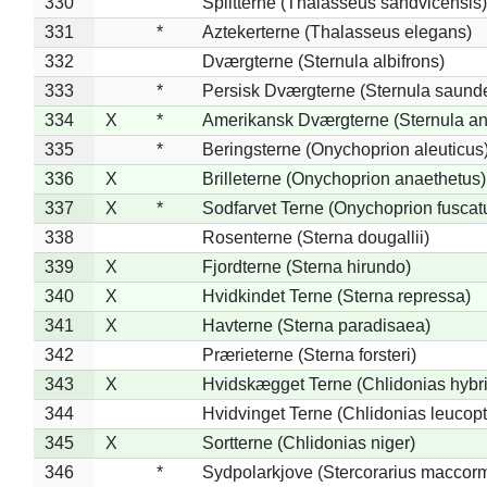
330
Splitterne (Thalasseus sandvicensis)
331
*
Aztekerterne (Thalasseus elegans)
332
Dværgterne (Sternula albifrons)
333
*
Persisk Dværgterne (Sternula saunde
334
X
*
Amerikansk Dværgterne (Sternula ant
335
*
Beringsterne (Onychoprion aleuticus
336
X
Brilleterne (Onychoprion anaethetus)
337
X
*
Sodfarvet Terne (Onychoprion fuscat
338
Rosenterne (Sterna dougallii)
339
X
Fjordterne (Sterna hirundo)
340
X
Hvidkindet Terne (Sterna repressa)
341
X
Havterne (Sterna paradisaea)
342
Prærieterne (Sterna forsteri)
343
X
Hvidskægget Terne (Chlidonias hybr
344
Hvidvinget Terne (Chlidonias leucopt
345
X
Sortterne (Chlidonias niger)
346
*
Sydpolarkjove (Stercorarius maccorm