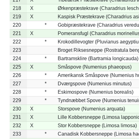
218
X
Ørkenpræstekrave (Charadrius lesche
219
X
Kaspisk Præstekrave (Charadrius asi
220
*
Gobipræstekrave (Charadrius veredu
221
X
Pomeransfugl (Charadrius morinellu
222
*
Krokodillevogter (Pluvianus aegyptiu
223
Broget Riksesneppe (Rostratula ben
224
*
Bartramsklire (Bartramia longicauda)
225
X
Småspove (Numenius phaeopus)
226
*
Amerikansk Småspove (Numenius h
227
*
Dværgspove (Numenius minutus)
228
*
Eskimospove (Numenius borealis)
229
*
Tyndnæbbet Spove (Numenius tenuiro
230
X
Storspove (Numenius arquata)
231
X
Lille Kobbersneppe (Limosa lapponi
232
X
Stor Kobbersneppe (Limosa limosa)
233
*
Canadisk Kobbersneppe (Limosa ha