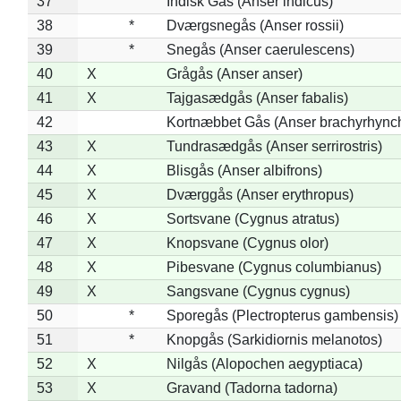
37
Indisk Gås (Anser indicus)
38
*
Dværgsnegås (Anser rossii)
39
*
Snegås (Anser caerulescens)
40
X
Grågås (Anser anser)
41
X
Tajgasædgås (Anser fabalis)
42
Kortnæbbet Gås (Anser brachyrhync
43
X
Tundrasædgås (Anser serrirostris)
44
X
Blisgås (Anser albifrons)
45
X
Dværggås (Anser erythropus)
46
X
Sortsvane (Cygnus atratus)
47
X
Knopsvane (Cygnus olor)
48
X
Pibesvane (Cygnus columbianus)
49
X
Sangsvane (Cygnus cygnus)
50
*
Sporegås (Plectropterus gambensis)
51
*
Knopgås (Sarkidiornis melanotos)
52
X
Nilgås (Alopochen aegyptiaca)
53
X
Gravand (Tadorna tadorna)