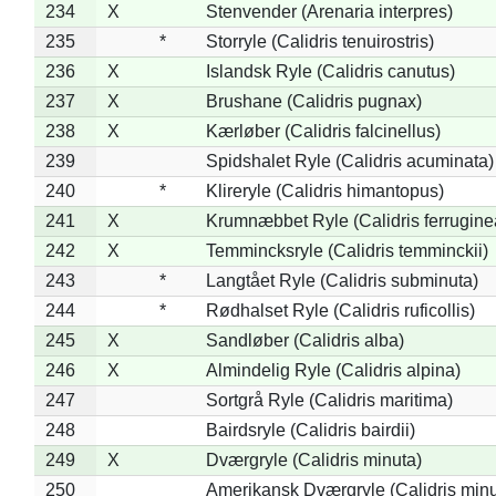
234
X
Stenvender (Arenaria interpres)
235
*
Storryle (Calidris tenuirostris)
236
X
Islandsk Ryle (Calidris canutus)
237
X
Brushane (Calidris pugnax)
238
X
Kærløber (Calidris falcinellus)
239
Spidshalet Ryle (Calidris acuminata)
240
*
Klireryle (Calidris himantopus)
241
X
Krumnæbbet Ryle (Calidris ferrugine
242
X
Temmincksryle (Calidris temminckii)
243
*
Langtået Ryle (Calidris subminuta)
244
*
Rødhalset Ryle (Calidris ruficollis)
245
X
Sandløber (Calidris alba)
246
X
Almindelig Ryle (Calidris alpina)
247
Sortgrå Ryle (Calidris maritima)
248
Bairdsryle (Calidris bairdii)
249
X
Dværgryle (Calidris minuta)
250
Amerikansk Dværgryle (Calidris minut