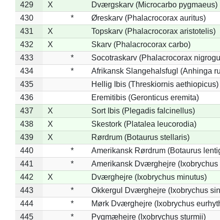
429
X
Dværgskarv (Microcarbo pygmaeus)
430
*
Øreskarv (Phalacrocorax auritus)
431
X
Topskarv (Phalacrocorax aristotelis)
432
X
Skarv (Phalacrocorax carbo)
433
*
Socotraskarv (Phalacrocorax nigrogul
434
*
Afrikansk Slangehalsfugl (Anhinga ru
435
Hellig Ibis (Threskiornis aethiopicus)
436
Eremitibis (Geronticus eremita)
437
X
Sort Ibis (Plegadis falcinellus)
438
X
Skestork (Platalea leucorodia)
439
X
Rørdrum (Botaurus stellaris)
440
*
Amerikansk Rørdrum (Botaurus lenti
441
*
Amerikansk Dværghejre (Ixobrychus e
442
X
Dværghejre (Ixobrychus minutus)
443
*
Okkergul Dværghejre (Ixobrychus sin
444
*
Mørk Dværghejre (Ixobrychus eurhy
445
*
Pygmæhejre (Ixobrychus sturmii)