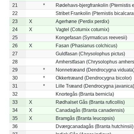
21
*
Rødehavs-bjergfrankolin (Pternistis e
22
Stribet Frankolin (Pternistis bicalcara
23
X
Agerhøne (Perdix perdix)
24
X
Vagtel (Coturnix coturnix)
25
Kongefasan (Syrmaticus reevesii)
26
X
Fasan (Phasianus colchicus)
27
Guldfasan (Chrysolophus pictus)
28
Amherstfasan (Chrysolophus amhers
29
*
Nonnetræand (Dendrocygna viduata
30
*
Okkertræand (Dendrocygna bicolor)
31
*
Lille Træand (Dendrocygna javanica
32
Knortegås (Branta bernicla)
33
X
Rødhalset Gås (Branta ruficollis)
34
X
Canadagås (Branta canadensis)
35
X
Bramgås (Branta leucopsis)
36
Dværgcanadagås (Branta hutchinsii)