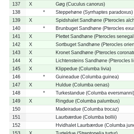
137
X
Gøg (Cuculus canorus)
138
*
Steppehøne (Syrrhaptes paradoxus)
139
X
Spidshalet Sandhøne (Pterocles alch
140
*
Brunbuget Sandhøne (Pterocles exus
141
X
Plettet Sandhøne (Pterocles senegal
142
X
Sortbuget Sandhøne (Pterocles orient
143
X
Kronet Sandhøne (Pterocles coronat
144
X
Lichtensteins Sandhøne (Pterocles lic
145
X
Klippedue (Columba livia)
146
*
Guineadue (Columba guinea)
147
X
Huldue (Columba oenas)
148
*
Turkestandue (Columba eversmanni
149
X
Ringdue (Columba palumbus)
150
Madeiradue (Columba trocaz)
151
Laurbærdue (Columba bollii)
152
Hvidhalet Laurbærdue (Columba jun
153
X
Turteldue (Streptopelia turtur)