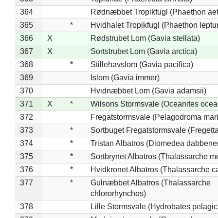
364
Rødnæbbet Tropikfugl (Phaethon ae
365
*
Hvidhalet Tropikfugl (Phaethon leptu
366
X
Rødstrubet Lom (Gavia stellata)
367
X
Sortstrubet Lom (Gavia arctica)
368
*
Stillehavslom (Gavia pacifica)
369
Islom (Gavia immer)
370
Hvidnæbbet Lom (Gavia adamsii)
371
X
*
Wilsons Stormsvale (Oceanites ocea
372
Fregatstormsvale (Pelagodroma mar
373
*
Sortbuget Fregatstormsvale (Fregetta
374
*
Tristan Albatros (Diomedea dabbene
375
*
Sortbrynet Albatros (Thalassarche m
376
*
Hvidkronet Albatros (Thalassarche c
377
*
Gulnæbbet Albatros (Thalassarche
chlororhynchos)
378
Lille Stormsvale (Hydrobates pelagic