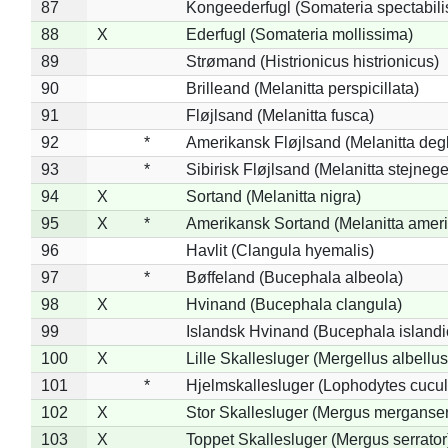
87
Kongeederfugl (Somateria spectabili
88
X
Ederfugl (Somateria mollissima)
89
Strømand (Histrionicus histrionicus)
90
Brilleand (Melanitta perspicillata)
91
Fløjlsand (Melanitta fusca)
92
*
Amerikansk Fløjlsand (Melanitta deg
93
*
Sibirisk Fløjlsand (Melanitta stejnege
94
X
Sortand (Melanitta nigra)
95
X
*
Amerikansk Sortand (Melanitta amer
96
Havlit (Clangula hyemalis)
97
*
Bøffeland (Bucephala albeola)
98
X
Hvinand (Bucephala clangula)
99
Islandsk Hvinand (Bucephala islandi
100
X
Lille Skallesluger (Mergellus albellus
101
*
Hjelmskallesluger (Lophodytes cucul
102
X
Stor Skallesluger (Mergus merganser
103
X
Toppet Skallesluger (Mergus serrator