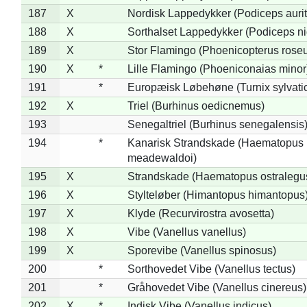
187
X
Nordisk Lappedykker (Podiceps aurit
188
X
Sorthalset Lappedykker (Podiceps nig
189
X
Stor Flamingo (Phoenicopterus rose
190
X
*
Lille Flamingo (Phoeniconaias minor
191
*
Europæisk Løbehøne (Turnix sylvati
192
X
Triel (Burhinus oedicnemus)
193
Senegaltriel (Burhinus senegalensis
194
*
Kanarisk Strandskade (Haematopus
meadewaldoi)
195
X
Strandskade (Haematopus ostralegu
196
X
Stylteløber (Himantopus himantopus
197
X
Klyde (Recurvirostra avosetta)
198
X
Vibe (Vanellus vanellus)
199
X
Sporevibe (Vanellus spinosus)
200
*
Sorthovedet Vibe (Vanellus tectus)
201
*
Gråhovedet Vibe (Vanellus cinereus)
202
X
*
Indisk Vibe (Vanellus indicus)