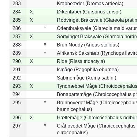
283
Krabbeæder (Dromas ardeola)
284
X
Ørkenløber (Cursorius cursor)
285
X
Rødvinget Braksvale (Glareola pratin
286
*
Orientbraksvale (Glareola maldivaru
287
X
Sortvinget Braksvale (Glareola nord
288
*
Brun Noddy (Anous stolidus)
289
*
Afrikansk Saksnæb (Rynchops flaviro
290
X
Ride (Rissa tridactyla)
291
Ismåge (Pagophila eburnea)
292
Sabinemåge (Xema sabini)
293
X
Tyndnæbbet Måge (Chroicocephalus
294
Bonapartemåge (Chroicocephalus ph
295
*
Brunhovedet Måge (Chroicocephalu
brunnicephalus)
296
X
Hættemåge (Chroicocephalus ridibu
297
*
Gråhovedet Måge (Chroicocephalus
cirrocephalus)