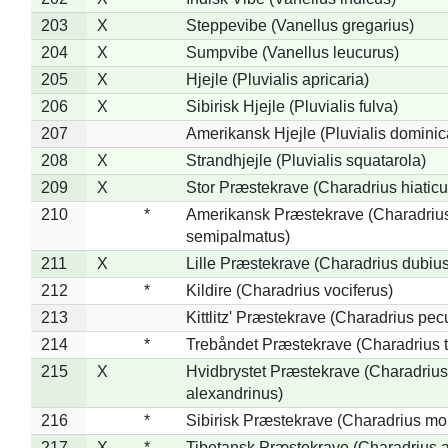
203
X
Steppevibe (Vanellus gregarius)
204
X
Sumpvibe (Vanellus leucurus)
205
X
Hjejle (Pluvialis apricaria)
206
X
Sibirisk Hjejle (Pluvialis fulva)
207
Amerikansk Hjejle (Pluvialis dominic
208
X
Strandhjejle (Pluvialis squatarola)
209
X
Stor Præstekrave (Charadrius hiaticu
210
*
Amerikansk Præstekrave (Charadriu
semipalmatus)
211
X
Lille Præstekrave (Charadrius dubius
212
*
Kildire (Charadrius vociferus)
213
Kittlitz' Præstekrave (Charadrius pec
214
*
Trebåndet Præstekrave (Charadrius tr
215
X
Hvidbrystet Præstekrave (Charadrius
alexandrinus)
216
*
Sibirisk Præstekrave (Charadrius mo
217
X
*
Tibetansk Præstekrave (Charadrius at