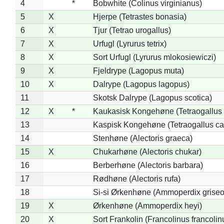
4
*
Bobwhite (Colinus virginianus)
5
X
Hjerpe (Tetrastes bonasia)
6
X
Tjur (Tetrao urogallus)
7
X
Urfugl (Lyrurus tetrix)
8
X
Sort Urfugl (Lyrurus mlokosiewiczi)
9
X
Fjeldrype (Lagopus muta)
10
X
Dalrype (Lagopus lagopus)
11
Skotsk Dalrype (Lagopus scotica)
12
X
*
Kaukasisk Kongehøne (Tetraogallus 
13
Kaspisk Kongehøne (Tetraogallus ca
14
Stenhøne (Alectoris graeca)
15
X
Chukarhøne (Alectoris chukar)
16
Berberhøne (Alectoris barbara)
17
Rødhøne (Alectoris rufa)
18
Si-si Ørkenhøne (Ammoperdix griseo
19
X
Ørkenhøne (Ammoperdix heyi)
20
X
Sort Frankolin (Francolinus francolin