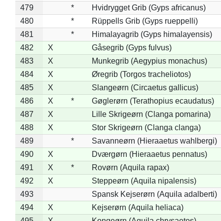
479
*
Hvidrygget Grib (Gyps africanus)
480
*
Rüppells Grib (Gyps rueppelli)
481
*
Himalayagrib (Gyps himalayensis)
482
X
Gåsegrib (Gyps fulvus)
483
X
Munkegrib (Aegypius monachus)
484
X
Øregrib (Torgos tracheliotos)
485
X
Slangeørn (Circaetus gallicus)
486
X
*
Gøglerørn (Terathopius ecaudatus)
487
X
Lille Skrigeørn (Clanga pomarina)
488
X
Stor Skrigeørn (Clanga clanga)
489
*
Savanneørn (Hieraaetus wahlbergi)
490
X
Dværgørn (Hieraaetus pennatus)
491
X
*
Rovørn (Aquila rapax)
492
X
Steppeørn (Aquila nipalensis)
493
Spansk Kejserørn (Aquila adalberti)
494
X
Kejserørn (Aquila heliaca)
495
X
Kongeørn (Aquila chrysaetos)