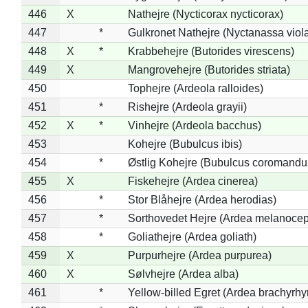
446
X
Nathejre (Nycticorax nycticorax)
447
*
Gulkronet Nathejre (Nyctanassa viol
448
X
*
Krabbehejre (Butorides virescens)
449
X
Mangrovehejre (Butorides striata)
450
Tophejre (Ardeola ralloides)
451
*
Rishejre (Ardeola grayii)
452
X
*
Vinhejre (Ardeola bacchus)
453
Kohejre (Bubulcus ibis)
454
*
Østlig Kohejre (Bubulcus coromandu
455
X
Fiskehejre (Ardea cinerea)
456
*
Stor Blåhejre (Ardea herodias)
457
*
Sorthovedet Hejre (Ardea melanocep
458
*
Goliathejre (Ardea goliath)
459
X
Purpurhejre (Ardea purpurea)
460
X
Sølvhejre (Ardea alba)
461
*
Yellow-billed Egret (Ardea brachyrh