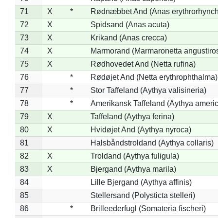
71
X
*
Rødnæbbet And (Anas erythrorhynch
72
X
Spidsand (Anas acuta)
73
X
Krikand (Anas crecca)
74
X
Marmorand (Marmaronetta angustirost
75
X
Rødhovedet And (Netta rufina)
76
*
Rødøjet And (Netta erythrophthalma)
77
*
Stor Taffeland (Aythya valisineria)
78
*
Amerikansk Taffeland (Aythya ameri
79
X
Taffeland (Aythya ferina)
80
X
Hvidøjet And (Aythya nyroca)
81
Halsbåndstroldand (Aythya collaris)
82
X
Troldand (Aythya fuligula)
83
X
Bjergand (Aythya marila)
84
Lille Bjergand (Aythya affinis)
85
Stellersand (Polysticta stelleri)
86
*
Brilleederfugl (Somateria fischeri)