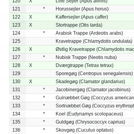
120
X
Lille Sejler (Apus affinis)
121
*
Horussejler (Apus horus)
122
X
Kaffersejler (Apus caffer)
123
X
Stortrappe (Otis tarda)
124
*
Arabisk Trappe (Ardeotis arabs)
125
Kravetrappe (Chlamydotis undulata)
126
X
Østlig Kravetrappe (Chlamydotis mac
127
*
Nubisk Trappe (Neotis nuba)
128
X
Dværgtrappe (Tetrax tetrax)
129
Sporegøg (Centropus senegalensis)
130
X
Skadegøg (Clamator glandarius)
131
*
Jacobinergøg (Clamator jacobinus)
132
*
Gulnæbbet Gøg (Coccyzus american
133
*
Sortnæbbet Gøg (Coccyzus erythrop
134
*
Koel (Eudynamys scolopaceus)
135
*
Guldgøg (Chrysococcyx caprius)
136
*
Skovgøg (Cuculus optatus)