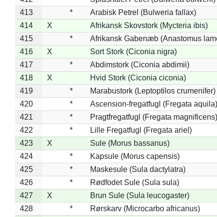
413
*
Arabisk Petrel (Bulweria fallax)
414
X
Afrikansk Skovstork (Mycteria ibis)
415
*
Afrikansk Gabenæb (Anastomus lame
416
X
Sort Stork (Ciconia nigra)
417
*
Abdimstork (Ciconia abdimii)
418
X
Hvid Stork (Ciconia ciconia)
419
*
Marabustork (Leptoptilos crumenifer)
420
*
Ascension-fregatfugl (Fregata aquila
421
*
Pragtfregatfugl (Fregata magnificens
422
*
Lille Fregatfugl (Fregata ariel)
423
X
Sule (Morus bassanus)
424
*
Kapsule (Morus capensis)
425
*
Maskesule (Sula dactylatra)
426
*
Rødfodet Sule (Sula sula)
427
X
Brun Sule (Sula leucogaster)
428
*
Rørskarv (Microcarbo africanus)