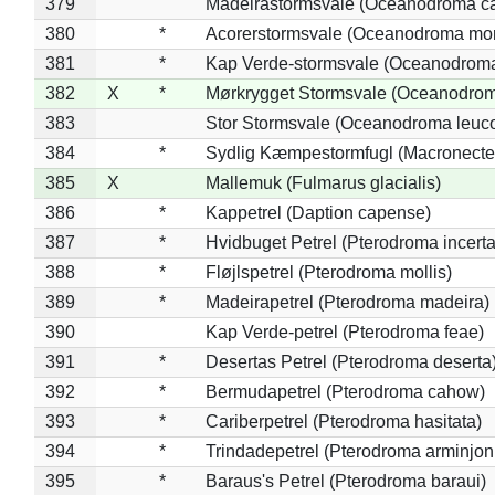
379
Madeirastormsvale (Oceanodroma ca
380
*
Acorerstormsvale (Oceanodroma mon
381
*
Kap Verde-stormsvale (Oceanodroma
382
X
*
Mørkrygget Stormsvale (Oceanodrom
383
Stor Stormsvale (Oceanodroma leuc
384
*
Sydlig Kæmpestormfugl (Macronecte
385
X
Mallemuk (Fulmarus glacialis)
386
*
Kappetrel (Daption capense)
387
*
Hvidbuget Petrel (Pterodroma incerta
388
*
Fløjlspetrel (Pterodroma mollis)
389
*
Madeirapetrel (Pterodroma madeira)
390
Kap Verde-petrel (Pterodroma feae)
391
*
Desertas Petrel (Pterodroma deserta
392
*
Bermudapetrel (Pterodroma cahow)
393
*
Cariberpetrel (Pterodroma hasitata)
394
*
Trindadepetrel (Pterodroma arminjon
395
*
Baraus's Petrel (Pterodroma baraui)