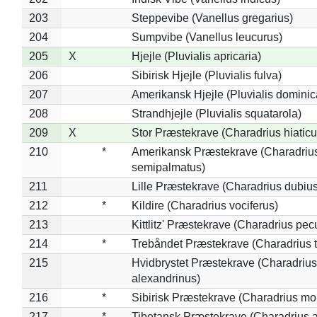
203
Steppevibe (Vanellus gregarius)
204
Sumpvibe (Vanellus leucurus)
205
X
Hjejle (Pluvialis apricaria)
206
Sibirisk Hjejle (Pluvialis fulva)
207
Amerikansk Hjejle (Pluvialis dominic
208
Strandhjejle (Pluvialis squatarola)
209
X
Stor Præstekrave (Charadrius hiaticu
210
*
Amerikansk Præstekrave (Charadriu
semipalmatus)
211
Lille Præstekrave (Charadrius dubius
212
*
Kildire (Charadrius vociferus)
213
Kittlitz' Præstekrave (Charadrius pec
214
*
Trebåndet Præstekrave (Charadrius tr
215
Hvidbrystet Præstekrave (Charadrius
alexandrinus)
216
*
Sibirisk Præstekrave (Charadrius mo
217
*
Tibetansk Præstekrave (Charadrius at