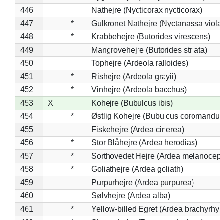
446
Nathejre (Nycticorax nycticorax)
447
*
Gulkronet Nathejre (Nyctanassa viol
448
*
Krabbehejre (Butorides virescens)
449
Mangrovehejre (Butorides striata)
450
Tophejre (Ardeola ralloides)
451
*
Rishejre (Ardeola grayii)
452
*
Vinhejre (Ardeola bacchus)
453
X
Kohejre (Bubulcus ibis)
454
*
Østlig Kohejre (Bubulcus coromandu
455
Fiskehejre (Ardea cinerea)
456
*
Stor Blåhejre (Ardea herodias)
457
*
Sorthovedet Hejre (Ardea melanocep
458
*
Goliathejre (Ardea goliath)
459
Purpurhejre (Ardea purpurea)
460
Sølvhejre (Ardea alba)
461
*
Yellow-billed Egret (Ardea brachyrh