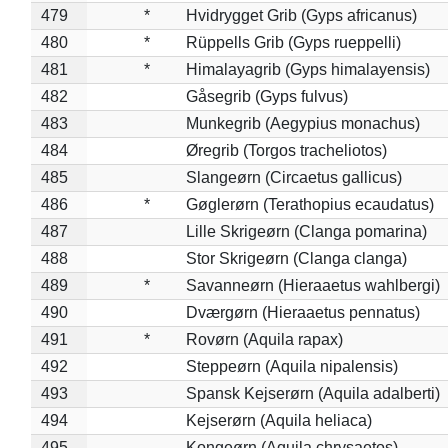
479
*
Hvidrygget Grib (Gyps africanus)
480
*
Rüppells Grib (Gyps rueppelli)
481
*
Himalayagrib (Gyps himalayensis)
482
Gåsegrib (Gyps fulvus)
483
Munkegrib (Aegypius monachus)
484
Øregrib (Torgos tracheliotos)
485
Slangeørn (Circaetus gallicus)
486
*
Gøglerørn (Terathopius ecaudatus)
487
Lille Skrigeørn (Clanga pomarina)
488
Stor Skrigeørn (Clanga clanga)
489
*
Savanneørn (Hieraaetus wahlbergi)
490
Dværgørn (Hieraaetus pennatus)
491
*
Rovørn (Aquila rapax)
492
Steppeørn (Aquila nipalensis)
493
Spansk Kejserørn (Aquila adalberti)
494
Kejserørn (Aquila heliaca)
495
Kongeørn (Aquila chrysaetos)