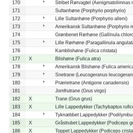
170
*
Stribet Rørvagtel (Aenigmatolimnas 
171
Sultanhøne (Porphyrio porphyrio)
172
*
Lille Sultanhøne (Porphyrio alleni)
173
*
Amerikansk Sultanhøne (Porphyrio m
174
Grønbenet Rørhøne (Gallinula chlor
175
*
Lille Rørhøne (Paragallinula angulat
176
Kamblishøne (Fulica cristata)
177
X
Blishøne (Fulica atra)
178
*
Amerikansk Blishøne (Fulica americ
179
*
Snetrane (Leucogeranus leucogeran
180
*
Prærietrane (Antigone canadensis)
181
Jomfrutrane (Grus virgo)
182
X
Trane (Grus grus)
183
X
Lille Lappedykker (Tachybaptus rufico
184
*
Tyknæbbet Lappedykker (Podilymbu
185
X
Gråstrubet Lappedykker (Podiceps g
186
X
Toppet Lappedykker (Podiceps crista