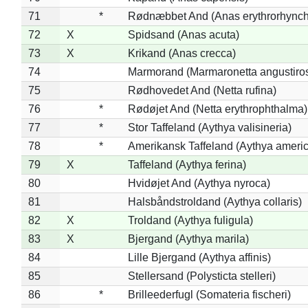
71
*
Rødnæbbet And (Anas erythrorhynch
72
X
Spidsand (Anas acuta)
73
X
Krikand (Anas crecca)
74
Marmorand (Marmaronetta angustirost
75
Rødhovedet And (Netta rufina)
76
*
Rødøjet And (Netta erythrophthalma)
77
*
Stor Taffeland (Aythya valisineria)
78
*
Amerikansk Taffeland (Aythya ameri
79
X
Taffeland (Aythya ferina)
80
Hvidøjet And (Aythya nyroca)
81
Halsbåndstroldand (Aythya collaris)
82
X
Troldand (Aythya fuligula)
83
X
Bjergand (Aythya marila)
84
Lille Bjergand (Aythya affinis)
85
Stellersand (Polysticta stelleri)
86
*
Brilleederfugl (Somateria fischeri)