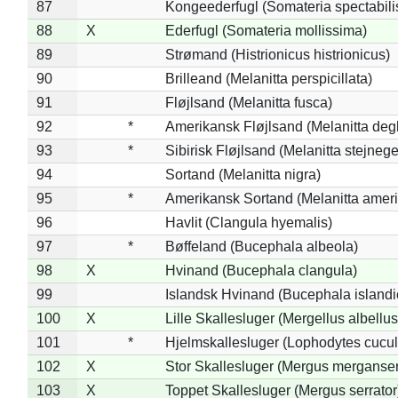
87
Kongeederfugl (Somateria spectabili
88
X
Ederfugl (Somateria mollissima)
89
Strømand (Histrionicus histrionicus)
90
Brilleand (Melanitta perspicillata)
91
Fløjlsand (Melanitta fusca)
92
*
Amerikansk Fløjlsand (Melanitta deg
93
*
Sibirisk Fløjlsand (Melanitta stejnege
94
Sortand (Melanitta nigra)
95
*
Amerikansk Sortand (Melanitta amer
96
Havlit (Clangula hyemalis)
97
*
Bøffeland (Bucephala albeola)
98
X
Hvinand (Bucephala clangula)
99
Islandsk Hvinand (Bucephala islandi
100
X
Lille Skallesluger (Mergellus albellus
101
*
Hjelmskallesluger (Lophodytes cucul
102
X
Stor Skallesluger (Mergus merganser
103
X
Toppet Skallesluger (Mergus serrator