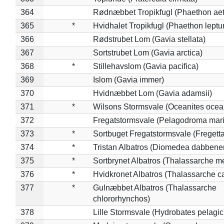
364
Rødnæbbet Tropikfugl (Phaethon ae
365
*
Hvidhalet Tropikfugl (Phaethon leptu
366
Rødstrubet Lom (Gavia stellata)
367
Sortstrubet Lom (Gavia arctica)
368
*
Stillehavslom (Gavia pacifica)
369
Islom (Gavia immer)
370
Hvidnæbbet Lom (Gavia adamsii)
371
*
Wilsons Stormsvale (Oceanites ocea
372
Fregatstormsvale (Pelagodroma mar
373
*
Sortbuget Fregatstormsvale (Fregetta
374
*
Tristan Albatros (Diomedea dabbene
375
*
Sortbrynet Albatros (Thalassarche m
376
*
Hvidkronet Albatros (Thalassarche c
377
*
Gulnæbbet Albatros (Thalassarche
chlororhynchos)
378
Lille Stormsvale (Hydrobates pelagic