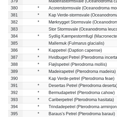
379
Madeirastormsvale (Oceanodroma ca
380
*
Acorerstormsvale (Oceanodroma mon
381
*
Kap Verde-stormsvale (Oceanodroma
382
*
Mørkrygget Stormsvale (Oceanodrom
383
Stor Stormsvale (Oceanodroma leuc
384
*
Sydlig Kæmpestormfugl (Macronecte
385
Mallemuk (Fulmarus glacialis)
386
*
Kappetrel (Daption capense)
387
*
Hvidbuget Petrel (Pterodroma incerta
388
*
Fløjlspetrel (Pterodroma mollis)
389
*
Madeirapetrel (Pterodroma madeira)
390
Kap Verde-petrel (Pterodroma feae)
391
*
Desertas Petrel (Pterodroma deserta
392
*
Bermudapetrel (Pterodroma cahow)
393
*
Cariberpetrel (Pterodroma hasitata)
394
*
Trindadepetrel (Pterodroma arminjon
395
*
Baraus's Petrel (Pterodroma baraui)