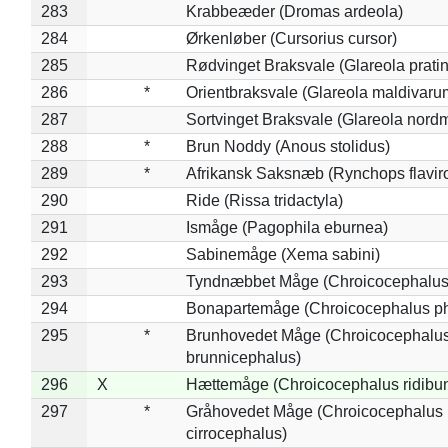
283
Krabbeæder (Dromas ardeola)
284
Ørkenløber (Cursorius cursor)
285
Rødvinget Braksvale (Glareola pratin
286
*
Orientbraksvale (Glareola maldivaru
287
Sortvinget Braksvale (Glareola nord
288
*
Brun Noddy (Anous stolidus)
289
*
Afrikansk Saksnæb (Rynchops flaviro
290
Ride (Rissa tridactyla)
291
Ismåge (Pagophila eburnea)
292
Sabinemåge (Xema sabini)
293
Tyndnæbbet Måge (Chroicocephalus
294
Bonapartemåge (Chroicocephalus ph
295
*
Brunhovedet Måge (Chroicocephalu
brunnicephalus)
296
X
Hættemåge (Chroicocephalus ridibu
297
*
Gråhovedet Måge (Chroicocephalus
cirrocephalus)