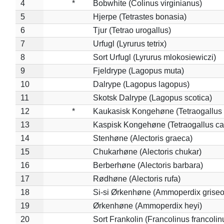
4
*
Bobwhite (Colinus virginianus)
5
Hjerpe (Tetrastes bonasia)
6
Tjur (Tetrao urogallus)
7
Urfugl (Lyrurus tetrix)
8
Sort Urfugl (Lyrurus mlokosiewiczi)
9
Fjeldrype (Lagopus muta)
10
Dalrype (Lagopus lagopus)
11
Skotsk Dalrype (Lagopus scotica)
12
*
Kaukasisk Kongehøne (Tetraogallus 
13
Kaspisk Kongehøne (Tetraogallus ca
14
Stenhøne (Alectoris graeca)
15
Chukarhøne (Alectoris chukar)
16
Berberhøne (Alectoris barbara)
17
Rødhøne (Alectoris rufa)
18
Si-si Ørkenhøne (Ammoperdix griseo
19
Ørkenhøne (Ammoperdix heyi)
20
Sort Frankolin (Francolinus francolin