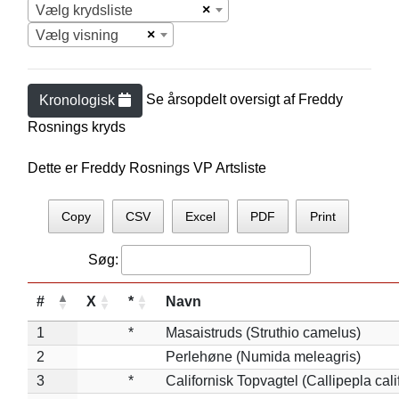
×
Vælg krydsliste
×
Vælg visning
Se årsopdelt oversigt af
Freddy
Kronologisk
Rosning
s kryds
Dette er Freddy Rosnings VP Artsliste
Copy
CSV
Excel
PDF
Print
Søg:
#
X
*
Navn
1
*
Masaistruds (Struthio camelus)
2
Perlehøne (Numida meleagris)
3
*
Californisk Topvagtel (Callipepla cali