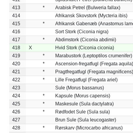
413
*
Arabisk Petrel (Bulweria fallax)
414
Afrikansk Skovstork (Mycteria ibis)
415
*
Afrikansk Gabenæb (Anastomus lame
416
Sort Stork (Ciconia nigra)
417
*
Abdimstork (Ciconia abdimii)
418
X
Hvid Stork (Ciconia ciconia)
419
*
Marabustork (Leptoptilos crumenifer)
420
*
Ascension-fregatfugl (Fregata aquila
421
*
Pragtfregatfugl (Fregata magnificens
422
*
Lille Fregatfugl (Fregata ariel)
423
Sule (Morus bassanus)
424
*
Kapsule (Morus capensis)
425
*
Maskesule (Sula dactylatra)
426
*
Rødfodet Sule (Sula sula)
427
Brun Sule (Sula leucogaster)
428
*
Rørskarv (Microcarbo africanus)