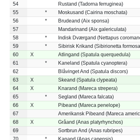
54
Rustand (Tadorna ferruginea)
55
*
Moskusand (Cairina moschata)
56
*
Brudeand (Aix sponsa)
57
Mandarinand (Aix galericulata)
58
*
Indisk Dværgand (Nettapus coroman
59
*
Sibirisk Krikand (Sibirionetta formosa
60
X
Atlingand (Spatula querquedula)
61
*
Kaneland (Spatula cyanoptera)
62
Blåvinget And (Spatula discors)
63
X
Skeand (Spatula clypeata)
64
X
Knarand (Mareca strepera)
65
*
Segland (Mareca falcata)
66
X
Pibeand (Mareca penelope)
67
Amerikansk Pibeand (Mareca americ
68
X
Gråand (Anas platyrhynchos)
69
Sortbrun And (Anas rubripes)
70
*
Kapand (Anas capensis)