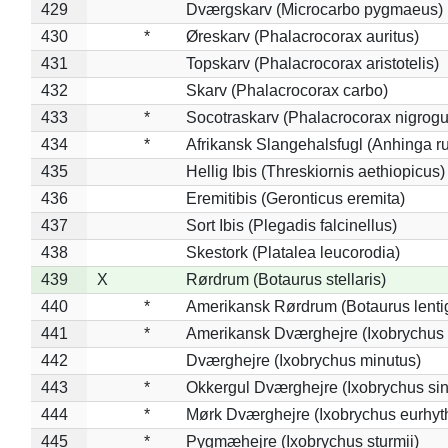
429
Dværgskarv (Microcarbo pygmaeus)
430
*
Øreskarv (Phalacrocorax auritus)
431
Topskarv (Phalacrocorax aristotelis)
432
Skarv (Phalacrocorax carbo)
433
*
Socotraskarv (Phalacrocorax nigrogul
434
*
Afrikansk Slangehalsfugl (Anhinga ru
435
Hellig Ibis (Threskiornis aethiopicus)
436
Eremitibis (Geronticus eremita)
437
Sort Ibis (Plegadis falcinellus)
438
Skestork (Platalea leucorodia)
439
X
Rørdrum (Botaurus stellaris)
440
*
Amerikansk Rørdrum (Botaurus lenti
441
*
Amerikansk Dværghejre (Ixobrychus e
442
Dværghejre (Ixobrychus minutus)
443
*
Okkergul Dværghejre (Ixobrychus sin
444
*
Mørk Dværghejre (Ixobrychus eurhy
445
*
Pygmæhejre (Ixobrychus sturmii)