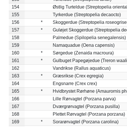
154
Østlig Turteldue (Streptopelia oriental
155
Tyrkerdue (Streptopelia decaocto)
156
*
Skoggerdue (Streptopelia roseogrise
157
*
Guløjet Skoggerdue (Streptopelia de
158
Palmedue (Spilopelia senegalensis)
159
Namaquadue (Oena capensis)
160
*
Sørgedue (Zenaida macroura)
161
*
Gulbuget Papegøjedue (Treron waali
162
Vandrikse (Rallus aquaticus)
163
*
Græsrikse (Crex egregia)
164
Engsnarre (Crex crex)
165
*
Hvidbrystet Rørhøne (Amaurornis ph
166
Lille Rørvagtel (Porzana parva)
167
Dværgrørvagtel (Porzana pusilla)
168
Plettet Rørvagtel (Porzana porzana)
169
*
Sorarørvagtel (Porzana carolina)