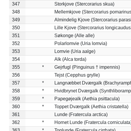
347
Storkjove (Stercorarius skua)
348
Mellemkjove (Stercorarius pomarinus
349
Almindelig Kjove (Stercorarius parasi
350
Lille Kjove (Stercorarius longicaudus
351
Søkonge (Alle alle)
352
Polarlomvie (Uria lomvia)
353
Lomvie (Uria aalge)
354
Alk (Alca torda)
355
*
Gejrfugl (Pinguinus † impennis)
356
Tejst (Cepphus grylle)
357
*
Langnæbbet Dværgalk (Brachyramph
358
*
Hvidbrynet Dværgalk (Synthliboramp
359
*
Papegøjealk (Aethia psittacula)
360
*
Toppet Dværgalk (Aethia cristatella)
361
Lunde (Fratercula arctica)
362
*
Hornet Lunde (Fratercula corniculata
363
*
Toplunde (Fratercula cirrhata)