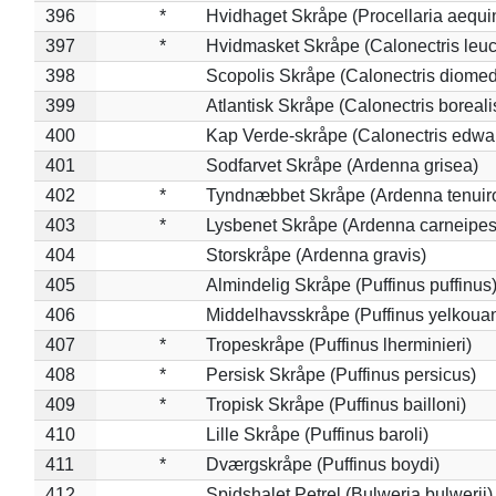
396
*
Hvidhaget Skråpe (Procellaria aequin
397
*
Hvidmasket Skråpe (Calonectris leu
398
Scopolis Skråpe (Calonectris diome
399
Atlantisk Skråpe (Calonectris boreali
400
Kap Verde-skråpe (Calonectris edwar
401
Sodfarvet Skråpe (Ardenna grisea)
402
*
Tyndnæbbet Skråpe (Ardenna tenuiro
403
*
Lysbenet Skråpe (Ardenna carneipes
404
Storskråpe (Ardenna gravis)
405
Almindelig Skråpe (Puffinus puffinus
406
Middelhavsskråpe (Puffinus yelkoua
407
*
Tropeskråpe (Puffinus lherminieri)
408
*
Persisk Skråpe (Puffinus persicus)
409
*
Tropisk Skråpe (Puffinus bailloni)
410
Lille Skråpe (Puffinus baroli)
411
*
Dværgskråpe (Puffinus boydi)
412
Spidshalet Petrel (Bulweria bulwerii)