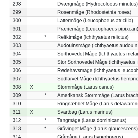
298
Dværgmåge (Hydrocoloeus minutus)
299
Rosenmåge (Rhodostethia rosea)
300
Lattermåge (Leucophaeus atricilla)
301
Præriemåge (Leucophaeus pipixcan
302
*
Reliktmåge (Ichthyaetus relictus)
303
Audouinsmåge (Ichthyaetus audouini
304
Sorthovedet Måge (Ichthyaetus mela
305
Stor Sorthovedet Måge (Ichthyaetus 
306
Rødehavsmåge (Ichthyaetus leucop
307
Sodfarvet Måge (Ichthyaetus hempric
308
X
Stormmåge (Larus canus)
309
*
Amerikansk Stormmåge (Larus brach
310
Ringnæbbet Måge (Larus delawarens
311
X
Svartbag (Larus marinus)
312
*
Tangmåge (Larus dominicanus)
313
*
Gråvinget Måge (Larus glaucescens)
314
Gråmåge (Larus hyperboreus)