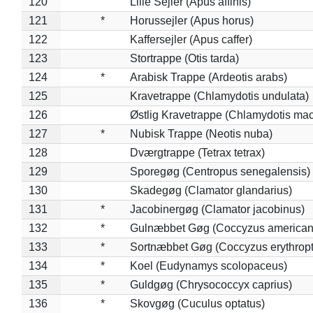
120
Lille Sejler (Apus affinis)
121
*
Horussejler (Apus horus)
122
Kaffersejler (Apus caffer)
123
Stortrappe (Otis tarda)
124
*
Arabisk Trappe (Ardeotis arabs)
125
Kravetrappe (Chlamydotis undulata)
126
Østlig Kravetrappe (Chlamydotis mac
127
*
Nubisk Trappe (Neotis nuba)
128
Dværgtrappe (Tetrax tetrax)
129
Sporegøg (Centropus senegalensis)
130
Skadegøg (Clamator glandarius)
131
*
Jacobinergøg (Clamator jacobinus)
132
*
Gulnæbbet Gøg (Coccyzus american
133
*
Sortnæbbet Gøg (Coccyzus erythrop
134
*
Koel (Eudynamys scolopaceus)
135
*
Guldgøg (Chrysococcyx caprius)
136
*
Skovgøg (Cuculus optatus)