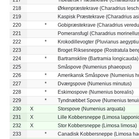
218
Ørkenpræstekrave (Charadrius lesche
219
Kaspisk Præstekrave (Charadrius asi
220
*
Gobipræstekrave (Charadrius veredu
221
Pomeransfugl (Charadrius morinellu
222
*
Krokodillevogter (Pluvianus aegyptiu
223
Broget Riksesneppe (Rostratula ben
224
*
Bartramsklire (Bartramia longicauda)
225
Småspove (Numenius phaeopus)
226
*
Amerikansk Småspove (Numenius h
227
*
Dværgspove (Numenius minutus)
228
*
Eskimospove (Numenius borealis)
229
*
Tyndnæbbet Spove (Numenius tenuiro
230
X
Storspove (Numenius arquata)
231
X
Lille Kobbersneppe (Limosa lapponi
232
X
Stor Kobbersneppe (Limosa limosa)
233
*
Canadisk Kobbersneppe (Limosa ha