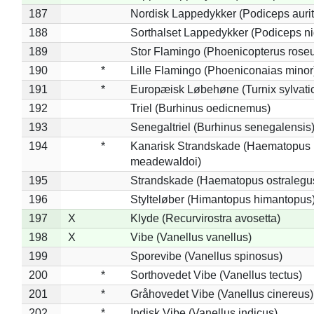
187
Nordisk Lappedykker (Podiceps aurit
188
Sorthalset Lappedykker (Podiceps nig
189
Stor Flamingo (Phoenicopterus rose
190
*
Lille Flamingo (Phoeniconaias minor
191
*
Europæisk Løbehøne (Turnix sylvati
192
Triel (Burhinus oedicnemus)
193
Senegaltriel (Burhinus senegalensis
194
*
Kanarisk Strandskade (Haematopus
meadewaldoi)
195
Strandskade (Haematopus ostralegu
196
Stylteløber (Himantopus himantopus
197
X
Klyde (Recurvirostra avosetta)
198
X
Vibe (Vanellus vanellus)
199
Sporevibe (Vanellus spinosus)
200
*
Sorthovedet Vibe (Vanellus tectus)
201
*
Gråhovedet Vibe (Vanellus cinereus)
202
*
Indisk Vibe (Vanellus indicus)