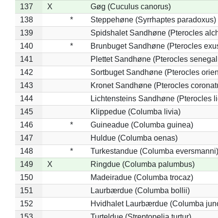
137
X
Gøg (Cuculus canorus)
138
*
Steppehøne (Syrrhaptes paradoxus)
139
Spidshalet Sandhøne (Pterocles alch
140
*
Brunbuget Sandhøne (Pterocles exus
141
Plettet Sandhøne (Pterocles senegal
142
Sortbuget Sandhøne (Pterocles orient
143
Kronet Sandhøne (Pterocles coronat
144
Lichtensteins Sandhøne (Pterocles lic
145
Klippedue (Columba livia)
146
*
Guineadue (Columba guinea)
147
Huldue (Columba oenas)
148
*
Turkestandue (Columba eversmanni
149
X
Ringdue (Columba palumbus)
150
Madeiradue (Columba trocaz)
151
Laurbærdue (Columba bollii)
152
Hvidhalet Laurbærdue (Columba jun
153
Turteldue (Streptopelia turtur)