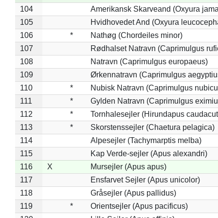
104
Amerikansk Skarveand (Oxyura jama
105
Hvidhovedet And (Oxyura leucoceph
106
*
Nathøg (Chordeiles minor)
107
Rødhalset Natravn (Caprimulgus rufic
108
Natravn (Caprimulgus europaeus)
109
Ørkennatravn (Caprimulgus aegyptiu
110
*
Nubisk Natravn (Caprimulgus nubicu
111
*
Gylden Natravn (Caprimulgus eximiu
112
*
Tornhalesejler (Hirundapus caudacut
113
*
Skorstenssejler (Chaetura pelagica)
114
Alpesejler (Tachymarptis melba)
115
Kap Verde-sejler (Apus alexandri)
116
X
Mursejler (Apus apus)
117
Ensfarvet Sejler (Apus unicolor)
118
Gråsejler (Apus pallidus)
119
*
Orientsejler (Apus pacificus)