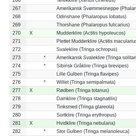
266
Terekklire (Xenus cinereus)
267
Amerikansk Svømmesneppe (Phalarop
268
Odinshane (Phalaropus lobatus)
269
Thorshane (Phalaropus fulicarius)
270
X
Mudderklire (Actitis hypoleucos)
271
Plettet Mudderklire (Actitis maculariu
272
Svaleklire (Tringa ochropus)
273
*
Amerikansk Svaleklire (Tringa solitar
274
*
Sibirisk Gråklire (Tringa brevipes)
275
Lille Gulben (Tringa flavipes)
276
*
Willet (Tringa semipalmata)
277
X
Rødben (Tringa totanus)
278
Damklire (Tringa stagnatilis)
279
Tinksmed (Tringa glareola)
280
Sortklire (Tringa erythropus)
281
X
Hvidklire (Tringa nebularia)
282
*
Stor Gulben (Tringa melanoleuca)