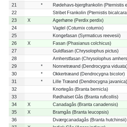
21
*
Rødehavs-bjergfrankolin (Pternistis e
22
Stribet Frankolin (Pternistis bicalcara
23
X
Agerhøne (Perdix perdix)
24
Vagtel (Coturnix coturnix)
25
Kongefasan (Syrmaticus reevesii)
26
X
Fasan (Phasianus colchicus)
27
Guldfasan (Chrysolophus pictus)
28
Amherstfasan (Chrysolophus amhers
29
*
Nonnetræand (Dendrocygna viduata
30
*
Okkertræand (Dendrocygna bicolor)
31
*
Lille Træand (Dendrocygna javanica
32
Knortegås (Branta bernicla)
33
Rødhalset Gås (Branta ruficollis)
34
X
Canadagås (Branta canadensis)
35
X
Bramgås (Branta leucopsis)
36
Dværgcanadagås (Branta hutchinsii)