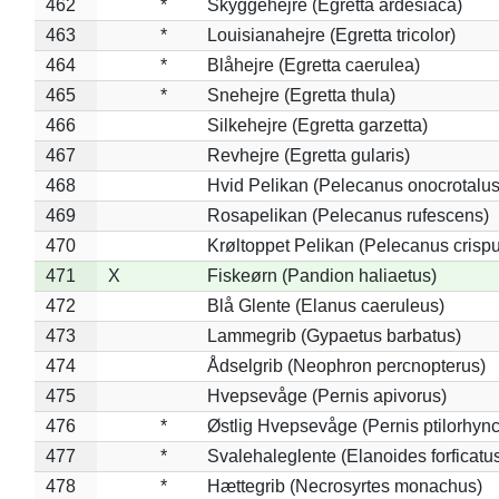
462
*
Skyggehejre (Egretta ardesiaca)
463
*
Louisianahejre (Egretta tricolor)
464
*
Blåhejre (Egretta caerulea)
465
*
Snehejre (Egretta thula)
466
Silkehejre (Egretta garzetta)
467
Revhejre (Egretta gularis)
468
Hvid Pelikan (Pelecanus onocrotalus
469
Rosapelikan (Pelecanus rufescens)
470
Krøltoppet Pelikan (Pelecanus crisp
471
X
Fiskeørn (Pandion haliaetus)
472
Blå Glente (Elanus caeruleus)
473
Lammegrib (Gypaetus barbatus)
474
Ådselgrib (Neophron percnopterus)
475
Hvepsevåge (Pernis apivorus)
476
*
Østlig Hvepsevåge (Pernis ptilorhyn
477
*
Svalehaleglente (Elanoides forficatu
478
*
Hættegrib (Necrosyrtes monachus)