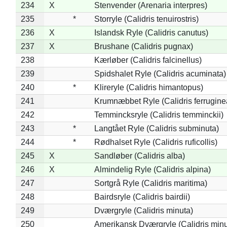
234
X
Stenvender (Arenaria interpres)
235
*
Storryle (Calidris tenuirostris)
236
X
Islandsk Ryle (Calidris canutus)
237
X
Brushane (Calidris pugnax)
238
Kærløber (Calidris falcinellus)
239
Spidshalet Ryle (Calidris acuminata)
240
*
Klireryle (Calidris himantopus)
241
Krumnæbbet Ryle (Calidris ferrugine
242
Temmincksryle (Calidris temminckii)
243
*
Langtået Ryle (Calidris subminuta)
244
*
Rødhalset Ryle (Calidris ruficollis)
245
X
Sandløber (Calidris alba)
246
X
Almindelig Ryle (Calidris alpina)
247
Sortgrå Ryle (Calidris maritima)
248
Bairdsryle (Calidris bairdii)
249
Dværgryle (Calidris minuta)
250
Amerikansk Dværgryle (Calidris minut