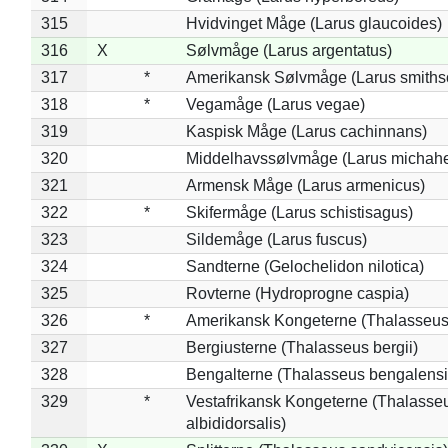
315
Hvidvinget Måge (Larus glaucoides)
316
X
Sølvmåge (Larus argentatus)
317
*
Amerikansk Sølvmåge (Larus smiths
318
*
Vegamåge (Larus vegae)
319
Kaspisk Måge (Larus cachinnans)
320
Middelhavssølvmåge (Larus michahel
321
Armensk Måge (Larus armenicus)
322
*
Skifermåge (Larus schistisagus)
323
Sildemåge (Larus fuscus)
324
Sandterne (Gelochelidon nilotica)
325
Rovterne (Hydroprogne caspia)
326
*
Amerikansk Kongeterne (Thalasseu
327
Bergiusterne (Thalasseus bergii)
328
Bengalterne (Thalasseus bengalensi
329
*
Vestafrikansk Kongeterne (Thalasse
albididorsalis)