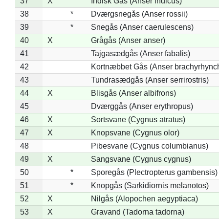
37
X
Indisk Gås (Anser indicus)
38
*
Dværgsnegås (Anser rossii)
39
*
Snegås (Anser caerulescens)
40
X
Grågås (Anser anser)
41
Tajgasædgås (Anser fabalis)
42
Kortnæbbet Gås (Anser brachyrhync
43
Tundrasædgås (Anser serrirostris)
44
X
Blisgås (Anser albifrons)
45
Dværggås (Anser erythropus)
46
X
Sortsvane (Cygnus atratus)
47
X
Knopsvane (Cygnus olor)
48
Pibesvane (Cygnus columbianus)
49
X
Sangsvane (Cygnus cygnus)
50
*
Sporegås (Plectropterus gambensis)
51
*
Knopgås (Sarkidiornis melanotos)
52
X
Nilgås (Alopochen aegyptiaca)
53
X
Gravand (Tadorna tadorna)