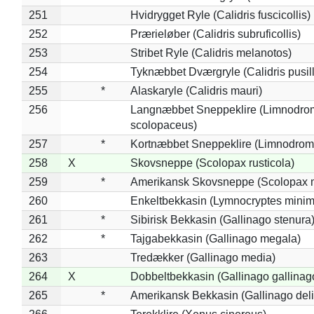
251
Hvidrygget Ryle (Calidris fuscicollis)
252
Prærieløber (Calidris subruficollis)
253
Stribet Ryle (Calidris melanotos)
254
Tyknæbbet Dværgryle (Calidris pusil
255
*
Alaskaryle (Calidris mauri)
256
Langnæbbet Sneppeklire (Limnodro
scolopaceus)
257
*
Kortnæbbet Sneppeklire (Limnodrom
258
X
Skovsneppe (Scolopax rusticola)
259
*
Amerikansk Skovsneppe (Scolopax m
260
Enkeltbekkasin (Lymnocryptes minim
261
*
Sibirisk Bekkasin (Gallinago stenura
262
*
Tajgabekkasin (Gallinago megala)
263
Tredækker (Gallinago media)
264
X
Dobbeltbekkasin (Gallinago gallinag
265
*
Amerikansk Bekkasin (Gallinago deli