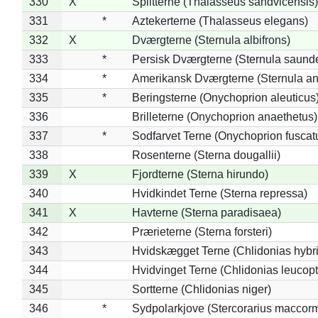
330
X
Splitterne (Thalasseus sandvicensis)
331
*
Aztekerterne (Thalasseus elegans)
332
X
Dværgterne (Sternula albifrons)
333
*
Persisk Dværgterne (Sternula saunde
334
*
Amerikansk Dværgterne (Sternula ant
335
*
Beringsterne (Onychoprion aleuticus
336
Brilleterne (Onychoprion anaethetus)
337
*
Sodfarvet Terne (Onychoprion fuscat
338
Rosenterne (Sterna dougallii)
339
X
Fjordterne (Sterna hirundo)
340
Hvidkindet Terne (Sterna repressa)
341
X
Havterne (Sterna paradisaea)
342
Prærieterne (Sterna forsteri)
343
Hvidskægget Terne (Chlidonias hybr
344
Hvidvinget Terne (Chlidonias leucopt
345
Sortterne (Chlidonias niger)
346
*
Sydpolarkjove (Stercorarius maccorm