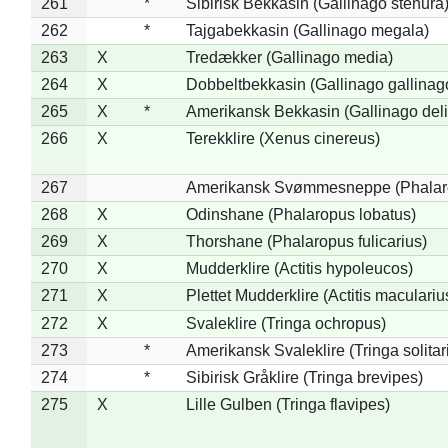
261
*
Sibirisk Bekkasin (Gallinago stenura
262
*
Tajgabekkasin (Gallinago megala)
263
X
Tredækker (Gallinago media)
264
X
Dobbeltbekkasin (Gallinago gallinag
265
X
*
Amerikansk Bekkasin (Gallinago deli
266
X
Terekklire (Xenus cinereus)
267
Amerikansk Svømmesneppe (Phalarop
268
X
Odinshane (Phalaropus lobatus)
269
X
Thorshane (Phalaropus fulicarius)
270
X
Mudderklire (Actitis hypoleucos)
271
X
Plettet Mudderklire (Actitis maculariu
272
X
Svaleklire (Tringa ochropus)
273
*
Amerikansk Svaleklire (Tringa solitar
274
*
Sibirisk Gråklire (Tringa brevipes)
275
X
Lille Gulben (Tringa flavipes)