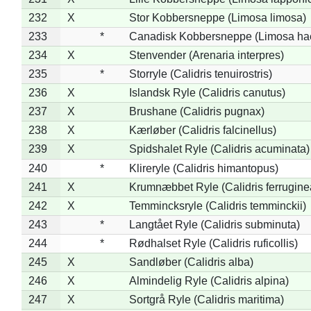
232
X
Stor Kobbersneppe (Limosa limosa)
233
*
Canadisk Kobbersneppe (Limosa ha
234
X
Stenvender (Arenaria interpres)
235
*
Storryle (Calidris tenuirostris)
236
X
Islandsk Ryle (Calidris canutus)
237
X
Brushane (Calidris pugnax)
238
X
Kærløber (Calidris falcinellus)
239
X
Spidshalet Ryle (Calidris acuminata)
240
*
Klireryle (Calidris himantopus)
241
X
Krumnæbbet Ryle (Calidris ferrugine
242
X
Temmincksryle (Calidris temminckii)
243
*
Langtået Ryle (Calidris subminuta)
244
*
Rødhalset Ryle (Calidris ruficollis)
245
X
Sandløber (Calidris alba)
246
X
Almindelig Ryle (Calidris alpina)
247
X
Sortgrå Ryle (Calidris maritima)