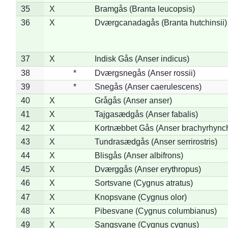
35
X
Bramgås (Branta leucopsis)
36
X
Dværgcanadagås (Branta hutchinsii)
37
X
Indisk Gås (Anser indicus)
38
*
Dværgsnegås (Anser rossii)
39
*
Snegås (Anser caerulescens)
40
X
Grågås (Anser anser)
41
X
Tajgasædgås (Anser fabalis)
42
X
Kortnæbbet Gås (Anser brachyrhync
43
X
Tundrasædgås (Anser serrirostris)
44
X
Blisgås (Anser albifrons)
45
X
Dværggås (Anser erythropus)
46
X
Sortsvane (Cygnus atratus)
47
X
Knopsvane (Cygnus olor)
48
X
Pibesvane (Cygnus columbianus)
49
X
Sangsvane (Cygnus cygnus)