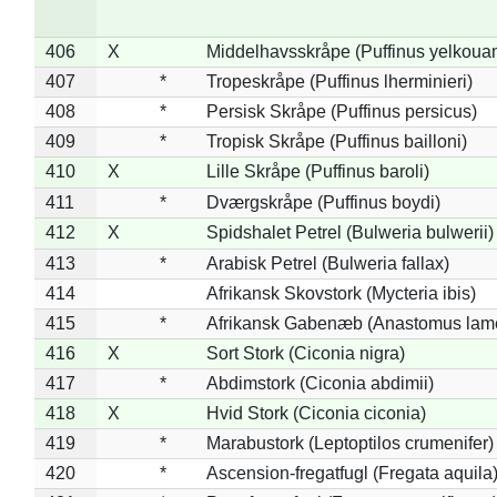
406
X
Middelhavsskråpe (Puffinus yelkoua
407
*
Tropeskråpe (Puffinus lherminieri)
408
*
Persisk Skråpe (Puffinus persicus)
409
*
Tropisk Skråpe (Puffinus bailloni)
410
X
Lille Skråpe (Puffinus baroli)
411
*
Dværgskråpe (Puffinus boydi)
412
X
Spidshalet Petrel (Bulweria bulwerii)
413
*
Arabisk Petrel (Bulweria fallax)
414
Afrikansk Skovstork (Mycteria ibis)
415
*
Afrikansk Gabenæb (Anastomus lame
416
X
Sort Stork (Ciconia nigra)
417
*
Abdimstork (Ciconia abdimii)
418
X
Hvid Stork (Ciconia ciconia)
419
*
Marabustork (Leptoptilos crumenifer)
420
*
Ascension-fregatfugl (Fregata aquila