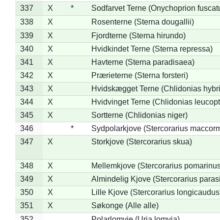
337
X
*
Sodfarvet Terne (Onychoprion fuscat
338
X
Rosenterne (Sterna dougallii)
339
X
Fjordterne (Sterna hirundo)
340
X
Hvidkindet Terne (Sterna repressa)
341
X
Havterne (Sterna paradisaea)
342
X
Prærieterne (Sterna forsteri)
343
X
Hvidskægget Terne (Chlidonias hybr
344
X
Hvidvinget Terne (Chlidonias leucopt
345
X
Sortterne (Chlidonias niger)
346
*
Sydpolarkjove (Stercorarius maccorm
347
X
Storkjove (Stercorarius skua)
348
X
Mellemkjove (Stercorarius pomarinus
349
X
Almindelig Kjove (Stercorarius parasi
350
X
Lille Kjove (Stercorarius longicaudus
351
X
Søkonge (Alle alle)
352
Polarlomvie (Uria lomvia)