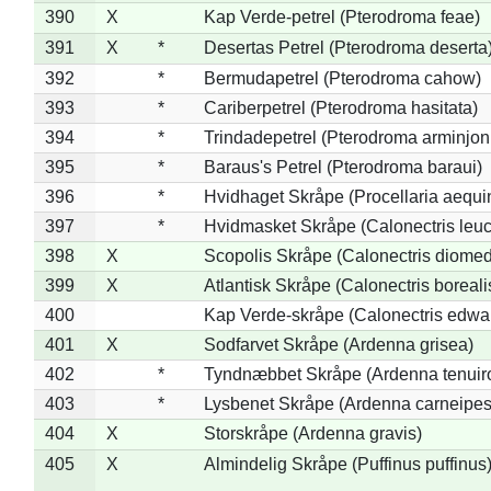
390
X
Kap Verde-petrel (Pterodroma feae)
391
X
*
Desertas Petrel (Pterodroma deserta
392
*
Bermudapetrel (Pterodroma cahow)
393
*
Cariberpetrel (Pterodroma hasitata)
394
*
Trindadepetrel (Pterodroma arminjon
395
*
Baraus's Petrel (Pterodroma baraui)
396
*
Hvidhaget Skråpe (Procellaria aequin
397
*
Hvidmasket Skråpe (Calonectris leu
398
X
Scopolis Skråpe (Calonectris diome
399
X
Atlantisk Skråpe (Calonectris boreali
400
Kap Verde-skråpe (Calonectris edwar
401
X
Sodfarvet Skråpe (Ardenna grisea)
402
*
Tyndnæbbet Skråpe (Ardenna tenuiro
403
*
Lysbenet Skråpe (Ardenna carneipes
404
X
Storskråpe (Ardenna gravis)
405
X
Almindelig Skråpe (Puffinus puffinus