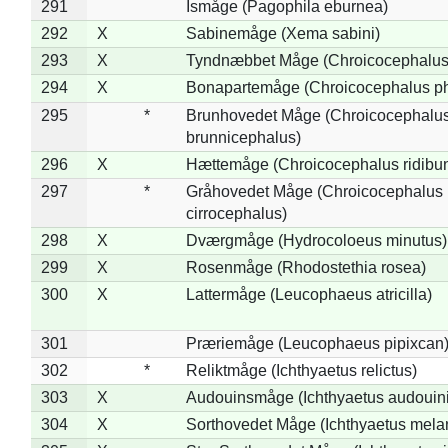
291
Ismåge (Pagophila eburnea)
292
X
Sabinemåge (Xema sabini)
293
X
Tyndnæbbet Måge (Chroicocephalus
294
X
Bonapartemåge (Chroicocephalus ph
295
*
Brunhovedet Måge (Chroicocephalu
brunnicephalus)
296
X
Hættemåge (Chroicocephalus ridibu
297
*
Gråhovedet Måge (Chroicocephalus
cirrocephalus)
298
X
Dværgmåge (Hydrocoloeus minutus)
299
X
Rosenmåge (Rhodostethia rosea)
300
X
Lattermåge (Leucophaeus atricilla)
301
Præriemåge (Leucophaeus pipixcan
302
*
Reliktmåge (Ichthyaetus relictus)
303
X
Audouinsmåge (Ichthyaetus audouini
304
X
Sorthovedet Måge (Ichthyaetus mela