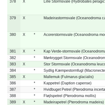
378
X
Lille Stormsvale (Hydrobates pelagic
379
X
Madeirastormsvale (Oceanodroma ca
380
X
*
Acorerstormsvale (Oceanodroma mon
381
X
*
Kap Verde-stormsvale (Oceanodroma
382
*
Mørkrygget Stormsvale (Oceanodrom
383
X
Stor Stormsvale (Oceanodroma leuc
384
*
Sydlig Kæmpestormfugl (Macronecte
385
X
Mallemuk (Fulmarus glacialis)
386
*
Kappetrel (Daption capense)
387
*
Hvidbuget Petrel (Pterodroma incerta
388
*
Fløjlspetrel (Pterodroma mollis)
389
X
*
Madeirapetrel (Pterodroma madeira)