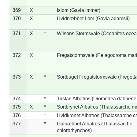
369
X
Islom (Gavia immer)
370
X
Hvidnæbbet Lom (Gavia adamsii)
371
X
*
Wilsons Stormsvale (Oceanites ocea
372
X
Fregatstormsvale (Pelagodroma mar
373
X
*
Sortbuget Fregatstormsvale (Fregetta
374
*
Tristan Albatros (Diomedea dabbene
375
X
*
Sortbrynet Albatros (Thalassarche m
376
*
Hvidkronet Albatros (Thalassarche c
377
*
Gulnæbbet Albatros (Thalassarche
chlororhynchos)