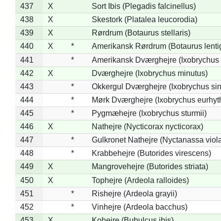
437
X
Sort Ibis (Plegadis falcinellus)
438
X
Skestork (Platalea leucorodia)
439
X
Rørdrum (Botaurus stellaris)
440
X
*
Amerikansk Rørdrum (Botaurus lenti
441
*
Amerikansk Dværghejre (Ixobrychus e
442
X
Dværghejre (Ixobrychus minutus)
443
*
Okkergul Dværghejre (Ixobrychus sin
444
*
Mørk Dværghejre (Ixobrychus eurhy
445
*
Pygmæhejre (Ixobrychus sturmii)
446
X
Nathejre (Nycticorax nycticorax)
447
*
Gulkronet Nathejre (Nyctanassa viol
448
*
Krabbehejre (Butorides virescens)
449
X
Mangrovehejre (Butorides striata)
450
X
Tophejre (Ardeola ralloides)
451
*
Rishejre (Ardeola grayii)
452
*
Vinhejre (Ardeola bacchus)
453
X
Kohejre (Bubulcus ibis)