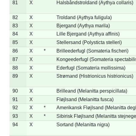
81
X
Halsbåndstroldand (Aythya collaris)
82
X
Troldand (Aythya fuligula)
83
X
Bjergand (Aythya marila)
84
X
Lille Bjergand (Aythya affinis)
85
X
Stellersand (Polysticta stelleri)
86
X
*
Brilleederfugl (Somateria fischeri)
87
X
Kongeederfugl (Somateria spectabili
88
X
Ederfugl (Somateria mollissima)
89
X
Strømand (Histrionicus histrionicus)
90
X
Brilleand (Melanitta perspicillata)
91
X
Fløjlsand (Melanitta fusca)
92
X
*
Amerikansk Fløjlsand (Melanitta deg
93
X
*
Sibirisk Fløjlsand (Melanitta stejnege
94
X
Sortand (Melanitta nigra)