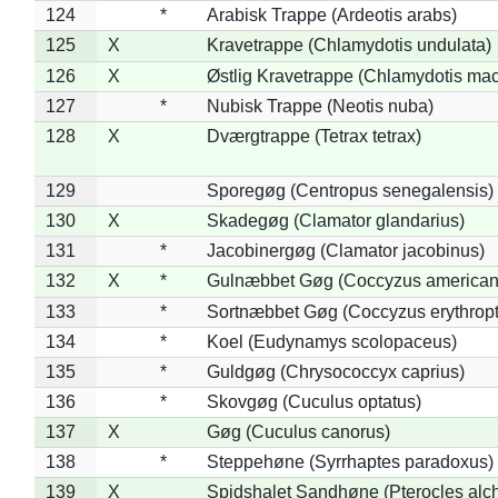
124
*
Arabisk Trappe (Ardeotis arabs)
125
X
Kravetrappe (Chlamydotis undulata)
126
X
Østlig Kravetrappe (Chlamydotis mac
127
*
Nubisk Trappe (Neotis nuba)
128
X
Dværgtrappe (Tetrax tetrax)
129
Sporegøg (Centropus senegalensis)
130
X
Skadegøg (Clamator glandarius)
131
*
Jacobinergøg (Clamator jacobinus)
132
X
*
Gulnæbbet Gøg (Coccyzus american
133
*
Sortnæbbet Gøg (Coccyzus erythrop
134
*
Koel (Eudynamys scolopaceus)
135
*
Guldgøg (Chrysococcyx caprius)
136
*
Skovgøg (Cuculus optatus)
137
X
Gøg (Cuculus canorus)
138
*
Steppehøne (Syrrhaptes paradoxus)
139
X
Spidshalet Sandhøne (Pterocles alch