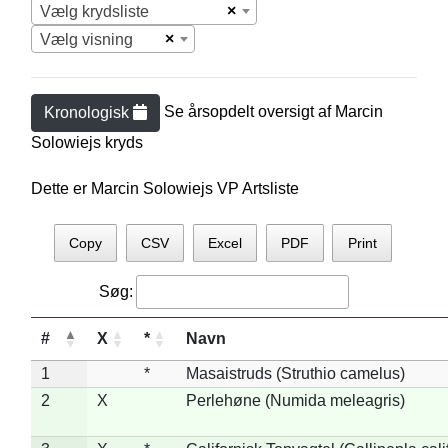
×
Vælg krydsliste
×
Vælg visning
Se årsopdelt oversigt af
Marcin
Kronologisk
Solowiej
s kryds
Dette er Marcin Solowiejs VP Artsliste
Copy
CSV
Excel
PDF
Print
Søg:
#
X
*
Navn
1
*
Masaistruds (Struthio camelus)
2
X
Perlehøne (Numida meleagris)