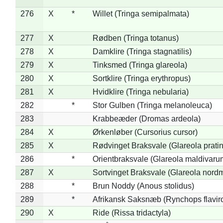
276
X
*
Willet (Tringa semipalmata)
277
X
Rødben (Tringa totanus)
278
X
Damklire (Tringa stagnatilis)
279
X
Tinksmed (Tringa glareola)
280
X
Sortklire (Tringa erythropus)
281
X
Hvidklire (Tringa nebularia)
282
*
Stor Gulben (Tringa melanoleuca)
283
Krabbeæder (Dromas ardeola)
284
X
Ørkenløber (Cursorius cursor)
285
X
Rødvinget Braksvale (Glareola pratin
286
*
Orientbraksvale (Glareola maldivaru
287
X
Sortvinget Braksvale (Glareola nord
288
*
Brun Noddy (Anous stolidus)
289
*
Afrikansk Saksnæb (Rynchops flaviro
290
X
Ride (Rissa tridactyla)