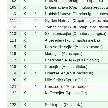
108
X
Natravn (Caprimulgus europaeus)
109
X
Ørkennatravn (Caprimulgus aegyptiu
110
X
*
Nubisk Natravn (Caprimulgus nubicu
111
*
Gylden Natravn (Caprimulgus eximiu
112
*
Tornhalesejler (Hirundapus caudacut
113
X
*
Skorstenssejler (Chaetura pelagica)
114
X
Alpesejler (Tachymarptis melba)
115
X
Kap Verde-sejler (Apus alexandri)
116
X
Mursejler (Apus apus)
117
X
Ensfarvet Sejler (Apus unicolor)
118
X
Gråsejler (Apus pallidus)
119
X
*
Orientsejler (Apus pacificus)
120
X
Lille Sejler (Apus affinis)
121
*
Horussejler (Apus horus)
122
X
Kaffersejler (Apus caffer)
123
X
Stortrappe (Otis tarda)