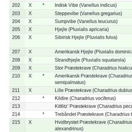
202
X
*
Indisk Vibe (Vanellus indicus)
203
X
Steppevibe (Vanellus gregarius)
204
X
Sumpvibe (Vanellus leucurus)
205
X
Hjejle (Pluvialis apricaria)
206
X
Sibirisk Hjejle (Pluvialis fulva)
207
X
Amerikansk Hjejle (Pluvialis dominic
208
X
Strandhjejle (Pluvialis squatarola)
209
X
Stor Præstekrave (Charadrius hiaticu
210
X
*
Amerikansk Præstekrave (Charadriu
semipalmatus)
211
X
Lille Præstekrave (Charadrius dubius
212
*
Kildire (Charadrius vociferus)
213
Kittlitz' Præstekrave (Charadrius pec
214
*
Trebåndet Præstekrave (Charadrius tr
215
X
Hvidbrystet Præstekrave (Charadrius
alexandrinus)