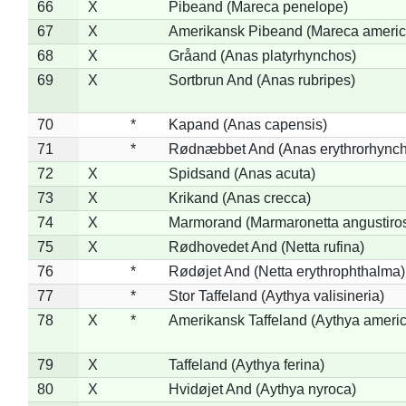
66
X
Pibeand (Mareca penelope)
67
X
Amerikansk Pibeand (Mareca americ
68
X
Gråand (Anas platyrhynchos)
69
X
Sortbrun And (Anas rubripes)
70
*
Kapand (Anas capensis)
71
*
Rødnæbbet And (Anas erythrorhynch
72
X
Spidsand (Anas acuta)
73
X
Krikand (Anas crecca)
74
X
Marmorand (Marmaronetta angustirost
75
X
Rødhovedet And (Netta rufina)
76
*
Rødøjet And (Netta erythrophthalma)
77
*
Stor Taffeland (Aythya valisineria)
78
X
*
Amerikansk Taffeland (Aythya ameri
79
X
Taffeland (Aythya ferina)
80
X
Hvidøjet And (Aythya nyroca)