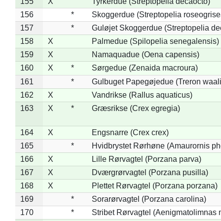
155
X
Tyrkerdue (Streptopelia decaocto)
156
*
Skoggerdue (Streptopelia roseogrise
157
*
Guløjet Skoggerdue (Streptopelia de
158
X
Palmedue (Spilopelia senegalensis)
159
X
Namaquadue (Oena capensis)
160
X
*
Sørgedue (Zenaida macroura)
161
*
Gulbuget Papegøjedue (Treron waali
162
X
Vandrikse (Rallus aquaticus)
163
X
*
Græsrikse (Crex egregia)
164
X
Engsnarre (Crex crex)
165
*
Hvidbrystet Rørhøne (Amaurornis ph
166
X
Lille Rørvagtel (Porzana parva)
167
X
Dværgrørvagtel (Porzana pusilla)
168
X
Plettet Rørvagtel (Porzana porzana)
169
*
Sorarørvagtel (Porzana carolina)
170
*
Stribet Rørvagtel (Aenigmatolimnas 