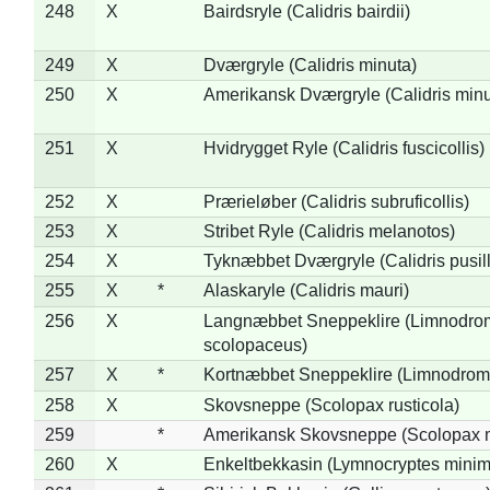
248
X
Bairdsryle (Calidris bairdii)
249
X
Dværgryle (Calidris minuta)
250
X
Amerikansk Dværgryle (Calidris minut
251
X
Hvidrygget Ryle (Calidris fuscicollis)
252
X
Prærieløber (Calidris subruficollis)
253
X
Stribet Ryle (Calidris melanotos)
254
X
Tyknæbbet Dværgryle (Calidris pusil
255
X
*
Alaskaryle (Calidris mauri)
256
X
Langnæbbet Sneppeklire (Limnodro
scolopaceus)
257
X
*
Kortnæbbet Sneppeklire (Limnodrom
258
X
Skovsneppe (Scolopax rusticola)
259
*
Amerikansk Skovsneppe (Scolopax m
260
X
Enkeltbekkasin (Lymnocryptes minim