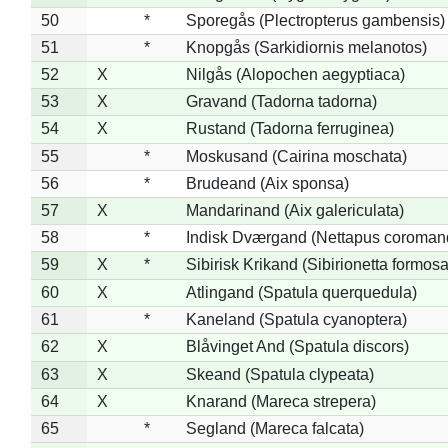
50
*
Sporegås (Plectropterus gambensis)
51
*
Knopgås (Sarkidiornis melanotos)
52
X
Nilgås (Alopochen aegyptiaca)
53
X
Gravand (Tadorna tadorna)
54
X
Rustand (Tadorna ferruginea)
55
*
Moskusand (Cairina moschata)
56
*
Brudeand (Aix sponsa)
57
X
Mandarinand (Aix galericulata)
58
*
Indisk Dværgand (Nettapus coroman
59
X
*
Sibirisk Krikand (Sibirionetta formosa
60
X
Atlingand (Spatula querquedula)
61
*
Kaneland (Spatula cyanoptera)
62
X
Blåvinget And (Spatula discors)
63
X
Skeand (Spatula clypeata)
64
X
Knarand (Mareca strepera)
65
*
Segland (Mareca falcata)