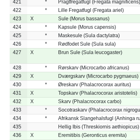
421
*
Pragtfregatfugl (Fregata magnificens
422
*
Lille Fregatfugl (Fregata ariel)
423
X
Sule (Morus bassanus)
424
*
Kapsule (Morus capensis)
425
*
Maskesule (Sula dactylatra)
426
*
Rødfodet Sule (Sula sula)
427
X
Brun Sule (Sula leucogaster)
428
*
Rørskarv (Microcarbo africanus)
429
X
Dværgskarv (Microcarbo pygmaeus)
430
*
Øreskarv (Phalacrocorax auritus)
431
X
Topskarv (Phalacrocorax aristotelis)
432
X
Skarv (Phalacrocorax carbo)
433
*
Socotraskarv (Phalacrocorax nigrogul
434
*
Afrikansk Slangehalsfugl (Anhinga ru
435
Hellig Ibis (Threskiornis aethiopicus)
436
X
Eremitibis (Geronticus eremita)