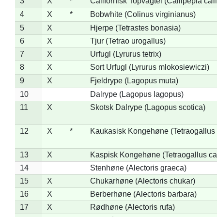
3
X
*
Californisk Topvagtel (Callipepla cali
4
X
*
Bobwhite (Colinus virginianus)
5
X
Hjerpe (Tetrastes bonasia)
6
X
Tjur (Tetrao urogallus)
7
X
Urfugl (Lyrurus tetrix)
8
X
Sort Urfugl (Lyrurus mlokosiewiczi)
9
X
Fjeldrype (Lagopus muta)
10
Dalrype (Lagopus lagopus)
11
X
Skotsk Dalrype (Lagopus scotica)
12
X
*
Kaukasisk Kongehøne (Tetraogallus 
13
X
Kaspisk Kongehøne (Tetraogallus ca
14
Stenhøne (Alectoris graeca)
15
X
Chukarhøne (Alectoris chukar)
16
X
Berberhøne (Alectoris barbara)
17
X
Rødhøne (Alectoris rufa)