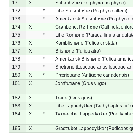
171
X
Sultanhøne (Porphyrio porphyrio)
172
*
Lille Sultanhøne (Porphyrio alleni)
173
*
Amerikansk Sultanhøne (Porphyrio m
174
X
Grønbenet Rørhøne (Gallinula chlor
175
*
Lille Rørhøne (Paragallinula angulat
176
X
Kamblishøne (Fulica cristata)
177
X
Blishøne (Fulica atra)
178
*
Amerikansk Blishøne (Fulica americ
179
*
Snetrane (Leucogeranus leucogeran
180
X
*
Prærietrane (Antigone canadensis)
181
X
Jomfrutrane (Grus virgo)
182
X
Trane (Grus grus)
183
X
Lille Lappedykker (Tachybaptus rufico
184
X
*
Tyknæbbet Lappedykker (Podilymbu
185
X
Gråstrubet Lappedykker (Podiceps g