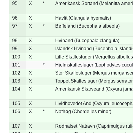
95
X
*
Amerikansk Sortand (Melanitta amer
96
X
Havlit (Clangula hyemalis)
97
X
*
Bøffeland (Bucephala albeola)
98
X
Hvinand (Bucephala clangula)
99
X
Islandsk Hvinand (Bucephala islandi
100
X
Lille Skallesluger (Mergellus albellus
101
*
Hjelmskallesluger (Lophodytes cucul
102
X
Stor Skallesluger (Mergus merganser
103
X
Toppet Skallesluger (Mergus serrator
104
X
Amerikansk Skarveand (Oxyura jama
105
X
Hvidhovedet And (Oxyura leucoceph
106
X
*
Nathøg (Chordeiles minor)
107
X
Rødhalset Natravn (Caprimulgus rufic