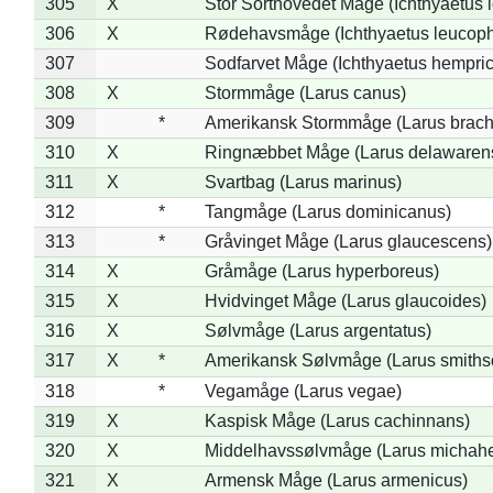
305
X
Stor Sorthovedet Måge (Ichthyaetus 
306
X
Rødehavsmåge (Ichthyaetus leucop
307
Sodfarvet Måge (Ichthyaetus hempric
308
X
Stormmåge (Larus canus)
309
*
Amerikansk Stormmåge (Larus brach
310
X
Ringnæbbet Måge (Larus delawarens
311
X
Svartbag (Larus marinus)
312
*
Tangmåge (Larus dominicanus)
313
*
Gråvinget Måge (Larus glaucescens)
314
X
Gråmåge (Larus hyperboreus)
315
X
Hvidvinget Måge (Larus glaucoides)
316
X
Sølvmåge (Larus argentatus)
317
X
*
Amerikansk Sølvmåge (Larus smiths
318
*
Vegamåge (Larus vegae)
319
X
Kaspisk Måge (Larus cachinnans)
320
X
Middelhavssølvmåge (Larus michahel
321
X
Armensk Måge (Larus armenicus)