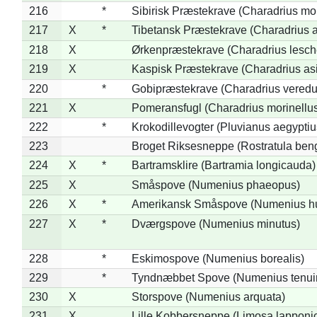
216
*
Sibirisk Præstekrave (Charadrius mo
217
X
*
Tibetansk Præstekrave (Charadrius at
218
X
Ørkenpræstekrave (Charadrius lesche
219
X
Kaspisk Præstekrave (Charadrius asi
220
*
Gobipræstekrave (Charadrius veredu
221
X
Pomeransfugl (Charadrius morinellu
222
*
Krokodillevogter (Pluvianus aegyptiu
223
Broget Riksesneppe (Rostratula ben
224
X
*
Bartramsklire (Bartramia longicauda)
225
X
Småspove (Numenius phaeopus)
226
X
*
Amerikansk Småspove (Numenius h
227
X
*
Dværgspove (Numenius minutus)
228
*
Eskimospove (Numenius borealis)
229
*
Tyndnæbbet Spove (Numenius tenuiro
230
X
Storspove (Numenius arquata)
231
X
Lille Kobbersneppe (Limosa lapponi