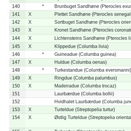
140
*
Brunbuget Sandhøne (Pterocles exus
141
X
Plettet Sandhøne (Pterocles senegal
142
X
Sortbuget Sandhøne (Pterocles orient
143
X
Kronet Sandhøne (Pterocles coronat
144
X
Lichtensteins Sandhøne (Pterocles lic
145
X
Klippedue (Columba livia)
146
*
Guineadue (Columba guinea)
147
X
Huldue (Columba oenas)
148
*
Turkestandue (Columba eversmanni
149
X
Ringdue (Columba palumbus)
150
X
Madeiradue (Columba trocaz)
151
Laurbærdue (Columba bollii)
152
Hvidhalet Laurbærdue (Columba jun
153
X
Turteldue (Streptopelia turtur)
154
X
Østlig Turteldue (Streptopelia oriental