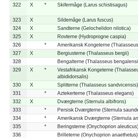
322
X
*
Skifermåge (Larus schistisagus)
323
X
Sildemåge (Larus fuscus)
324
X
Sandterne (Gelochelidon nilotica)
325
X
Rovterne (Hydroprogne caspia)
326
*
Amerikansk Kongeterne (Thalasseu
327
X
Bergiusterne (Thalasseus bergii)
328
Bengalterne (Thalasseus bengalensi
329
X
*
Vestafrikansk Kongeterne (Thalasse
albididorsalis)
330
X
Splitterne (Thalasseus sandvicensis)
331
*
Aztekerterne (Thalasseus elegans)
332
X
Dværgterne (Sternula albifrons)
333
*
Persisk Dværgterne (Sternula saunde
334
*
Amerikansk Dværgterne (Sternula ant
335
*
Beringsterne (Onychoprion aleuticus
336
Brilleterne (Onychoprion anaethetus)