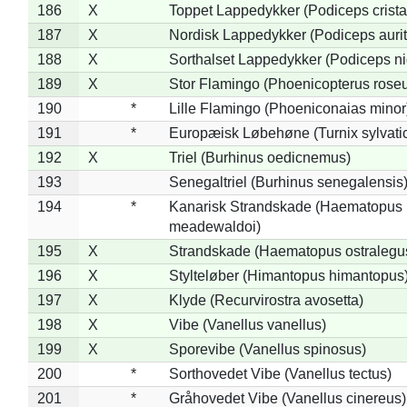
186
X
Toppet Lappedykker (Podiceps crista
187
X
Nordisk Lappedykker (Podiceps aurit
188
X
Sorthalset Lappedykker (Podiceps nig
189
X
Stor Flamingo (Phoenicopterus rose
190
*
Lille Flamingo (Phoeniconaias minor
191
*
Europæisk Løbehøne (Turnix sylvati
192
X
Triel (Burhinus oedicnemus)
193
Senegaltriel (Burhinus senegalensis
194
*
Kanarisk Strandskade (Haematopus
meadewaldoi)
195
X
Strandskade (Haematopus ostralegu
196
X
Stylteløber (Himantopus himantopus
197
X
Klyde (Recurvirostra avosetta)
198
X
Vibe (Vanellus vanellus)
199
X
Sporevibe (Vanellus spinosus)
200
*
Sorthovedet Vibe (Vanellus tectus)
201
*
Gråhovedet Vibe (Vanellus cinereus)