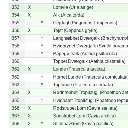
353
X
Lomvie (Uria aalge)
354
X
Alk (Alca torda)
355
*
Gejrfugl (Pinguinus † impennis)
356
X
Tejst (Cepphus grylle)
357
*
Langnæbbet Dværgalk (Brachyramph
358
*
Hvidbrynet Dværgalk (Synthliboramp
359
*
Papegøjealk (Aethia psittacula)
360
*
Toppet Dværgalk (Aethia cristatella)
361
X
Lunde (Fratercula arctica)
362
*
Hornet Lunde (Fratercula corniculata
363
*
Toplunde (Fratercula cirrhata)
364
X
Rødnæbbet Tropikfugl (Phaethon ae
365
*
Hvidhalet Tropikfugl (Phaethon leptu
366
X
Rødstrubet Lom (Gavia stellata)
367
X
Sortstrubet Lom (Gavia arctica)
368
X
*
Stillehavslom (Gavia pacifica)