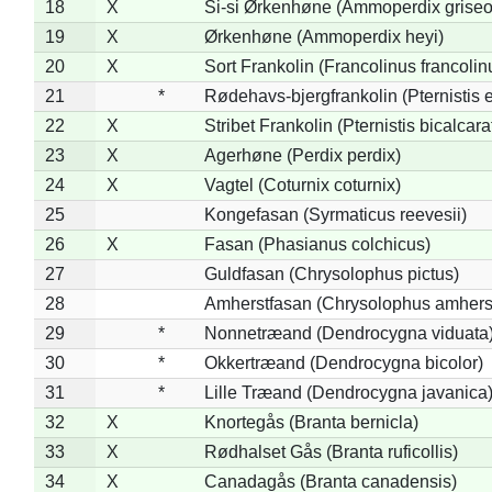
18
X
Si-si Ørkenhøne (Ammoperdix griseo
19
X
Ørkenhøne (Ammoperdix heyi)
20
X
Sort Frankolin (Francolinus francolin
21
*
Rødehavs-bjergfrankolin (Pternistis e
22
X
Stribet Frankolin (Pternistis bicalcara
23
X
Agerhøne (Perdix perdix)
24
X
Vagtel (Coturnix coturnix)
25
Kongefasan (Syrmaticus reevesii)
26
X
Fasan (Phasianus colchicus)
27
Guldfasan (Chrysolophus pictus)
28
Amherstfasan (Chrysolophus amhers
29
*
Nonnetræand (Dendrocygna viduata
30
*
Okkertræand (Dendrocygna bicolor)
31
*
Lille Træand (Dendrocygna javanica
32
X
Knortegås (Branta bernicla)
33
X
Rødhalset Gås (Branta ruficollis)
34
X
Canadagås (Branta canadensis)