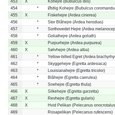
453
X
Kohejre (Bubulcus ibis)
454
*
Østlig Kohejre (Bubulcus coromandu
455
X
Fiskehejre (Ardea cinerea)
456
*
Stor Blåhejre (Ardea herodias)
457
*
Sorthovedet Hejre (Ardea melanocep
458
*
Goliathejre (Ardea goliath)
459
X
Purpurhejre (Ardea purpurea)
460
X
Sølvhejre (Ardea alba)
461
*
Yellow-billed Egret (Ardea brachyrh
462
*
Skyggehejre (Egretta ardesiaca)
463
*
Louisianahejre (Egretta tricolor)
464
*
Blåhejre (Egretta caerulea)
465
*
Snehejre (Egretta thula)
466
X
Silkehejre (Egretta garzetta)
467
X
Revhejre (Egretta gularis)
468
X
Hvid Pelikan (Pelecanus onocrotalus
469
Rosapelikan (Pelecanus rufescens)