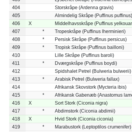
404
Storskråpe (Ardenna gravis)
405
Almindelig Skråpe (Puffinus puffinus
406
X
Middelhavsskråpe (Puffinus yelkoua
407
*
Tropeskråpe (Puffinus lherminieri)
408
*
Persisk Skråpe (Puffinus persicus)
409
*
Tropisk Skråpe (Puffinus bailloni)
410
Lille Skråpe (Puffinus baroli)
411
*
Dværgskråpe (Puffinus boydi)
412
Spidshalet Petrel (Bulweria bulwerii)
413
*
Arabisk Petrel (Bulweria fallax)
414
Afrikansk Skovstork (Mycteria ibis)
415
*
Afrikansk Gabenæb (Anastomus lame
416
X
Sort Stork (Ciconia nigra)
417
*
Abdimstork (Ciconia abdimii)
418
X
Hvid Stork (Ciconia ciconia)
419
*
Marabustork (Leptoptilos crumenifer)