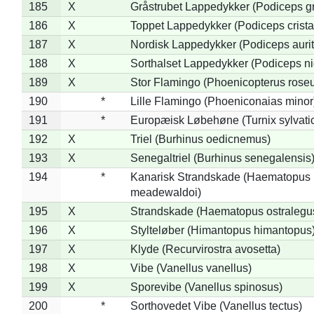
185
X
Gråstrubet Lappedykker (Podiceps g
186
X
Toppet Lappedykker (Podiceps crista
187
X
Nordisk Lappedykker (Podiceps aurit
188
X
Sorthalset Lappedykker (Podiceps nig
189
X
Stor Flamingo (Phoenicopterus rose
190
*
Lille Flamingo (Phoeniconaias minor
191
*
Europæisk Løbehøne (Turnix sylvati
192
X
Triel (Burhinus oedicnemus)
193
X
Senegaltriel (Burhinus senegalensis
194
*
Kanarisk Strandskade (Haematopus
meadewaldoi)
195
X
Strandskade (Haematopus ostralegu
196
X
Stylteløber (Himantopus himantopus
197
X
Klyde (Recurvirostra avosetta)
198
X
Vibe (Vanellus vanellus)
199
X
Sporevibe (Vanellus spinosus)
200
*
Sorthovedet Vibe (Vanellus tectus)