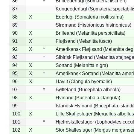
86
*
Brilleederfugl (Somateria fischeri)
87
Kongeederfugl (Somateria spectabili
88
X
Ederfugl (Somateria mollissima)
89
Strømand (Histrionicus histrionicus)
90
X
Brilleand (Melanitta perspicillata)
91
X
Fløjlsand (Melanitta fusca)
92
X
*
Amerikansk Fløjlsand (Melanitta deg
93
*
Sibirisk Fløjlsand (Melanitta stejnege
94
X
Sortand (Melanitta nigra)
95
X
*
Amerikansk Sortand (Melanitta amer
96
X
Havlit (Clangula hyemalis)
97
*
Bøffeland (Bucephala albeola)
98
X
Hvinand (Bucephala clangula)
99
Islandsk Hvinand (Bucephala islandi
100
X
Lille Skallesluger (Mergellus albellus
101
*
Hjelmskallesluger (Lophodytes cucul
102
X
Stor Skallesluger (Mergus merganser