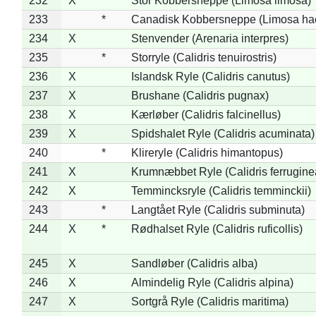
232
X
Stor Kobbersneppe (Limosa limosa)
233
*
Canadisk Kobbersneppe (Limosa ha
234
X
Stenvender (Arenaria interpres)
235
*
Storryle (Calidris tenuirostris)
236
X
Islandsk Ryle (Calidris canutus)
237
X
Brushane (Calidris pugnax)
238
X
Kærløber (Calidris falcinellus)
239
X
Spidshalet Ryle (Calidris acuminata)
240
*
Klireryle (Calidris himantopus)
241
X
Krumnæbbet Ryle (Calidris ferrugine
242
X
Temmincksryle (Calidris temminckii)
243
*
Langtået Ryle (Calidris subminuta)
244
X
*
Rødhalset Ryle (Calidris ruficollis)
245
X
Sandløber (Calidris alba)
246
X
Almindelig Ryle (Calidris alpina)
247
X
Sortgrå Ryle (Calidris maritima)