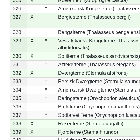
325
X
Rovterne (Hydroprogne caspia)
326
*
Amerikansk Kongeterne (Thalasseu
327
X
Bergiusterne (Thalasseus bergii)
328
Bengalterne (Thalasseus bengalensi
329
X
*
Vestafrikansk Kongeterne (Thalasse
albididorsalis)
330
X
Splitterne (Thalasseus sandvicensis)
331
*
Aztekerterne (Thalasseus elegans)
332
X
Dværgterne (Sternula albifrons)
333
*
Persisk Dværgterne (Sternula saunde
334
*
Amerikansk Dværgterne (Sternula ant
335
*
Beringsterne (Onychoprion aleuticus
336
Brilleterne (Onychoprion anaethetus)
337
*
Sodfarvet Terne (Onychoprion fuscat
338
X
Rosenterne (Sterna dougallii)
339
X
Fjordterne (Sterna hirundo)