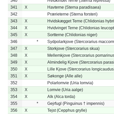
340
Hvidkindet Terne (Sterna repressa)
341
X
Havterne (Sterna paradisaea)
342
Prærieterne (Sterna forsteri)
343
X
Hvidskægget Terne (Chlidonias hybr
344
X
Hvidvinget Terne (Chlidonias leucopt
345
X
Sortterne (Chlidonias niger)
346
*
Sydpolarkjove (Stercorarius maccorm
347
X
Storkjove (Stercorarius skua)
348
X
Mellemkjove (Stercorarius pomarinus
349
X
Almindelig Kjove (Stercorarius parasi
350
X
Lille Kjove (Stercorarius longicaudus
351
X
Søkonge (Alle alle)
352
Polarlomvie (Uria lomvia)
353
X
Lomvie (Uria aalge)
354
X
Alk (Alca torda)
355
*
Gejrfugl (Pinguinus † impennis)
356
X
Tejst (Cepphus grylle)