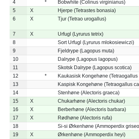
4
*
Bobwhite (Colinus virginianus)
5
X
Hjerpe (Tetrastes bonasia)
6
X
Tjur (Tetrao urogallus)
7
X
Urfugl (Lyrurus tetrix)
8
Sort Urfugl (Lyrurus mlokosiewiczi)
9
Fjeldrype (Lagopus muta)
10
Dalrype (Lagopus lagopus)
11
Skotsk Dalrype (Lagopus scotica)
12
*
Kaukasisk Kongehøne (Tetraogallus 
13
Kaspisk Kongehøne (Tetraogallus ca
14
Stenhøne (Alectoris graeca)
15
X
Chukarhøne (Alectoris chukar)
16
X
Berberhøne (Alectoris barbara)
17
X
Rødhøne (Alectoris rufa)
18
Si-si Ørkenhøne (Ammoperdix griseo
19
X
Ørkenhøne (Ammoperdix heyi)