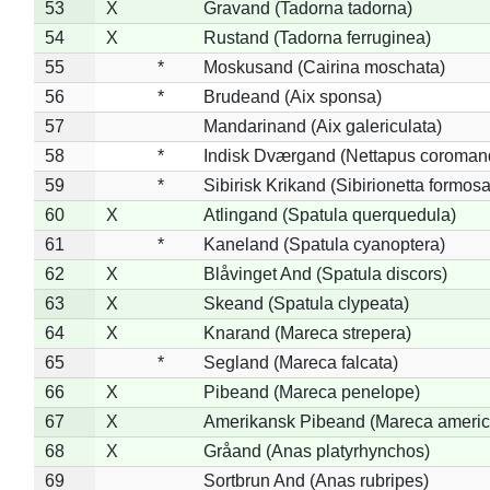
53
X
Gravand (Tadorna tadorna)
54
X
Rustand (Tadorna ferruginea)
55
*
Moskusand (Cairina moschata)
56
*
Brudeand (Aix sponsa)
57
Mandarinand (Aix galericulata)
58
*
Indisk Dværgand (Nettapus coroman
59
*
Sibirisk Krikand (Sibirionetta formosa
60
X
Atlingand (Spatula querquedula)
61
*
Kaneland (Spatula cyanoptera)
62
X
Blåvinget And (Spatula discors)
63
X
Skeand (Spatula clypeata)
64
X
Knarand (Mareca strepera)
65
*
Segland (Mareca falcata)
66
X
Pibeand (Mareca penelope)
67
X
Amerikansk Pibeand (Mareca americ
68
X
Gråand (Anas platyrhynchos)
69
Sortbrun And (Anas rubripes)