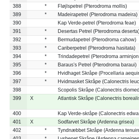
388
*
Fløjlspetrel (Pterodroma mollis)
389
*
Madeirapetrel (Pterodroma madeira)
390
Kap Verde-petrel (Pterodroma feae)
391
*
Desertas Petrel (Pterodroma deserta
392
*
Bermudapetrel (Pterodroma cahow)
393
*
Cariberpetrel (Pterodroma hasitata)
394
*
Trindadepetrel (Pterodroma arminjon
395
*
Baraus's Petrel (Pterodroma baraui)
396
*
Hvidhaget Skråpe (Procellaria aequin
397
*
Hvidmasket Skråpe (Calonectris leu
398
Scopolis Skråpe (Calonectris diome
399
X
Atlantisk Skråpe (Calonectris boreali
400
Kap Verde-skråpe (Calonectris edwar
401
X
Sodfarvet Skråpe (Ardenna grisea)
402
*
Tyndnæbbet Skråpe (Ardenna tenuiro
403
*
Lysbenet Skråpe (Ardenna carneipes