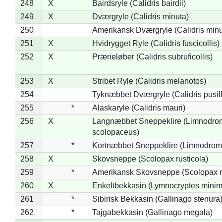
248
X
Bairdsryle (Calidris bairdii)
249
X
Dværgryle (Calidris minuta)
250
Amerikansk Dværgryle (Calidris minut
251
X
Hvidrygget Ryle (Calidris fuscicollis)
252
X
Prærieløber (Calidris subruficollis)
253
X
Stribet Ryle (Calidris melanotos)
254
Tyknæbbet Dværgryle (Calidris pusil
255
*
Alaskaryle (Calidris mauri)
256
X
Langnæbbet Sneppeklire (Limnodro
scolopaceus)
257
*
Kortnæbbet Sneppeklire (Limnodrom
258
X
Skovsneppe (Scolopax rusticola)
259
*
Amerikansk Skovsneppe (Scolopax m
260
X
Enkeltbekkasin (Lymnocryptes minim
261
*
Sibirisk Bekkasin (Gallinago stenura
262
*
Tajgabekkasin (Gallinago megala)