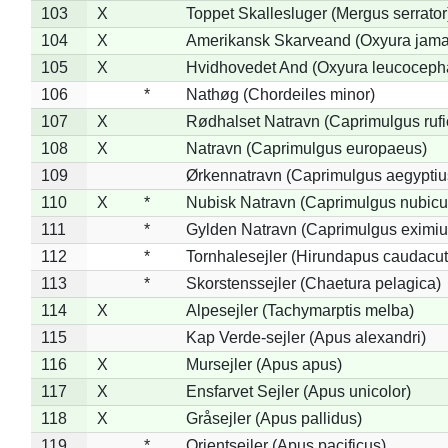
103
X
Toppet Skallesluger (Mergus serrator
104
X
Amerikansk Skarveand (Oxyura jama
105
X
Hvidhovedet And (Oxyura leucoceph
106
*
Nathøg (Chordeiles minor)
107
X
Rødhalset Natravn (Caprimulgus rufic
108
X
Natravn (Caprimulgus europaeus)
109
Ørkennatravn (Caprimulgus aegyptiu
110
X
*
Nubisk Natravn (Caprimulgus nubicu
111
*
Gylden Natravn (Caprimulgus eximiu
112
*
Tornhalesejler (Hirundapus caudacut
113
*
Skorstenssejler (Chaetura pelagica)
114
X
Alpesejler (Tachymarptis melba)
115
Kap Verde-sejler (Apus alexandri)
116
X
Mursejler (Apus apus)
117
X
Ensfarvet Sejler (Apus unicolor)
118
X
Gråsejler (Apus pallidus)
119
*
Orientsejler (Apus pacificus)