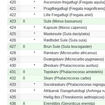
420
*
Ascension-fregatfugl (Fregata aquila
421
*
Pragtfregatfugl (Fregata magnificens
422
*
Lille Fregatfugl (Fregata ariel)
423
X
Sule (Morus bassanus)
424
*
Kapsule (Morus capensis)
425
*
Maskesule (Sula dactylatra)
426
*
Rødfodet Sule (Sula sula)
427
X
Brun Sule (Sula leucogaster)
428
*
Rørskarv (Microcarbo africanus)
429
Dværgskarv (Microcarbo pygmaeus)
430
*
Øreskarv (Phalacrocorax auritus)
431
X
Topskarv (Phalacrocorax aristotelis)
432
X
Skarv (Phalacrocorax carbo)
433
*
Socotraskarv (Phalacrocorax nigrogul
434
*
Afrikansk Slangehalsfugl (Anhinga ru
435
Hellig Ibis (Threskiornis aethiopicus)
436
X
Eremitibis (Geronticus eremita)