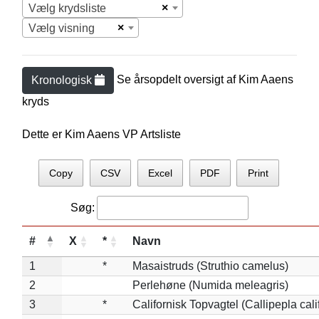
×
Vælg krydsliste
×
Vælg visning
Se årsopdelt oversigt af
Kim Aaen
s
Kronologisk
kryds
Dette er Kim Aaens VP Artsliste
Copy
CSV
Excel
PDF
Print
Søg:
#
X
*
Navn
1
*
Masaistruds (Struthio camelus)
2
Perlehøne (Numida meleagris)
3
*
Californisk Topvagtel (Callipepla cali