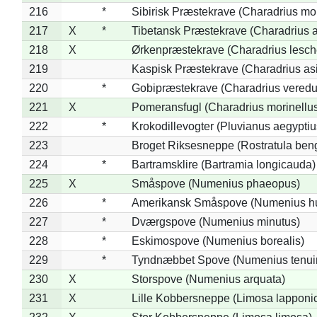
216
*
Sibirisk Præstekrave (Charadrius mo
217
X
*
Tibetansk Præstekrave (Charadrius at
218
X
Ørkenpræstekrave (Charadrius lesche
219
Kaspisk Præstekrave (Charadrius asi
220
*
Gobipræstekrave (Charadrius veredu
221
X
Pomeransfugl (Charadrius morinellu
222
*
Krokodillevogter (Pluvianus aegyptiu
223
Broget Riksesneppe (Rostratula ben
224
*
Bartramsklire (Bartramia longicauda)
225
X
Småspove (Numenius phaeopus)
226
*
Amerikansk Småspove (Numenius h
227
*
Dværgspove (Numenius minutus)
228
*
Eskimospove (Numenius borealis)
229
*
Tyndnæbbet Spove (Numenius tenuiro
230
X
Storspove (Numenius arquata)
231
X
Lille Kobbersneppe (Limosa lapponi