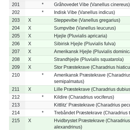
201
*
Gråhovedet Vibe (Vanellus cinereus)
202
*
Indisk Vibe (Vanellus indicus)
203
X
Steppevibe (Vanellus gregarius)
204
X
Sumpvibe (Vanellus leucurus)
205
X
Hjejle (Pluvialis apricaria)
206
X
Sibirisk Hjejle (Pluvialis fulva)
207
X
Amerikansk Hjejle (Pluvialis dominic
208
X
Strandhjejle (Pluvialis squatarola)
209
X
Stor Præstekrave (Charadrius hiaticu
210
*
Amerikansk Præstekrave (Charadriu
semipalmatus)
211
X
Lille Præstekrave (Charadrius dubius
212
*
Kildire (Charadrius vociferus)
213
Kittlitz' Præstekrave (Charadrius pec
214
*
Trebåndet Præstekrave (Charadrius tr
215
X
Hvidbrystet Præstekrave (Charadrius
alexandrinus)