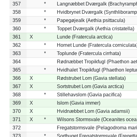
357
*
Langnæbbet Dværgalk (Brachyramph
358
*
Hvidbrynet Dværgalk (Synthliboramp
359
*
Papegøjealk (Aethia psittacula)
360
*
Toppet Dværgalk (Aethia cristatella)
361
X
Lunde (Fratercula arctica)
362
*
Hornet Lunde (Fratercula corniculata
363
*
Toplunde (Fratercula cirrhata)
364
Rødnæbbet Tropikfugl (Phaethon ae
365
*
Hvidhalet Tropikfugl (Phaethon leptu
366
X
Rødstrubet Lom (Gavia stellata)
367
X
Sortstrubet Lom (Gavia arctica)
368
*
Stillehavslom (Gavia pacifica)
369
X
Islom (Gavia immer)
370
X
Hvidnæbbet Lom (Gavia adamsii)
371
X
*
Wilsons Stormsvale (Oceanites ocea
372
Fregatstormsvale (Pelagodroma mar
373
*
Sortbuget Fregatstormsvale (Fregetta