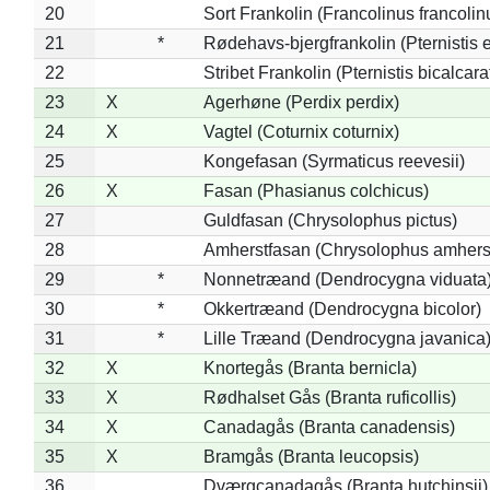
20
Sort Frankolin (Francolinus francolin
21
*
Rødehavs-bjergfrankolin (Pternistis e
22
Stribet Frankolin (Pternistis bicalcara
23
X
Agerhøne (Perdix perdix)
24
X
Vagtel (Coturnix coturnix)
25
Kongefasan (Syrmaticus reevesii)
26
X
Fasan (Phasianus colchicus)
27
Guldfasan (Chrysolophus pictus)
28
Amherstfasan (Chrysolophus amhers
29
*
Nonnetræand (Dendrocygna viduata
30
*
Okkertræand (Dendrocygna bicolor)
31
*
Lille Træand (Dendrocygna javanica
32
X
Knortegås (Branta bernicla)
33
X
Rødhalset Gås (Branta ruficollis)
34
X
Canadagås (Branta canadensis)
35
X
Bramgås (Branta leucopsis)
36
Dværgcanadagås (Branta hutchinsii)