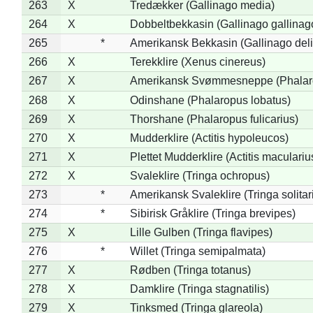
263
X
Tredækker (Gallinago media)
264
X
Dobbeltbekkasin (Gallinago gallinag
265
*
Amerikansk Bekkasin (Gallinago deli
266
X
Terekklire (Xenus cinereus)
267
X
Amerikansk Svømmesneppe (Phalarop
268
X
Odinshane (Phalaropus lobatus)
269
X
Thorshane (Phalaropus fulicarius)
270
X
Mudderklire (Actitis hypoleucos)
271
X
Plettet Mudderklire (Actitis maculariu
272
X
Svaleklire (Tringa ochropus)
273
*
Amerikansk Svaleklire (Tringa solitar
274
*
Sibirisk Gråklire (Tringa brevipes)
275
X
Lille Gulben (Tringa flavipes)
276
*
Willet (Tringa semipalmata)
277
X
Rødben (Tringa totanus)
278
X
Damklire (Tringa stagnatilis)
279
X
Tinksmed (Tringa glareola)