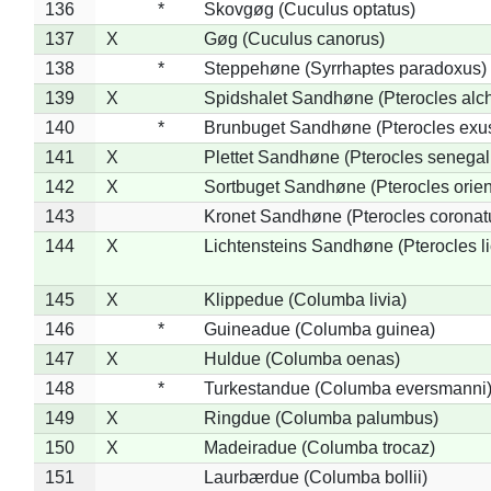
136
*
Skovgøg (Cuculus optatus)
137
X
Gøg (Cuculus canorus)
138
*
Steppehøne (Syrrhaptes paradoxus)
139
X
Spidshalet Sandhøne (Pterocles alch
140
*
Brunbuget Sandhøne (Pterocles exus
141
X
Plettet Sandhøne (Pterocles senegal
142
X
Sortbuget Sandhøne (Pterocles orient
143
Kronet Sandhøne (Pterocles coronat
144
X
Lichtensteins Sandhøne (Pterocles lic
145
X
Klippedue (Columba livia)
146
*
Guineadue (Columba guinea)
147
X
Huldue (Columba oenas)
148
*
Turkestandue (Columba eversmanni
149
X
Ringdue (Columba palumbus)
150
X
Madeiradue (Columba trocaz)
151
Laurbærdue (Columba bollii)