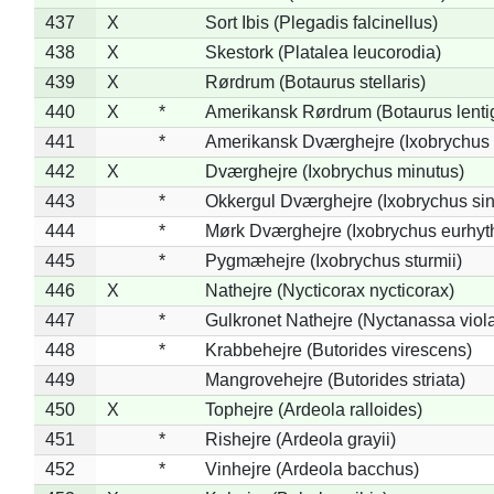
437
X
Sort Ibis (Plegadis falcinellus)
438
X
Skestork (Platalea leucorodia)
439
X
Rørdrum (Botaurus stellaris)
440
X
*
Amerikansk Rørdrum (Botaurus lenti
441
*
Amerikansk Dværghejre (Ixobrychus e
442
X
Dværghejre (Ixobrychus minutus)
443
*
Okkergul Dværghejre (Ixobrychus sin
444
*
Mørk Dværghejre (Ixobrychus eurhy
445
*
Pygmæhejre (Ixobrychus sturmii)
446
X
Nathejre (Nycticorax nycticorax)
447
*
Gulkronet Nathejre (Nyctanassa viol
448
*
Krabbehejre (Butorides virescens)
449
Mangrovehejre (Butorides striata)
450
X
Tophejre (Ardeola ralloides)
451
*
Rishejre (Ardeola grayii)
452
*
Vinhejre (Ardeola bacchus)