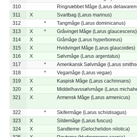
310
Ringnæbbet Måge (Larus delawarens
311
X
Svartbag (Larus marinus)
312
*
Tangmåge (Larus dominicanus)
313
X
*
Gråvinget Måge (Larus glaucescens)
314
X
Gråmåge (Larus hyperboreus)
315
X
Hvidvinget Måge (Larus glaucoides)
316
X
Sølvmåge (Larus argentatus)
317
*
Amerikansk Sølvmåge (Larus smiths
318
*
Vegamåge (Larus vegae)
319
X
Kaspisk Måge (Larus cachinnans)
320
X
Middelhavssølvmåge (Larus michahel
321
X
Armensk Måge (Larus armenicus)
322
*
Skifermåge (Larus schistisagus)
323
X
Sildemåge (Larus fuscus)
324
X
Sandterne (Gelochelidon nilotica)