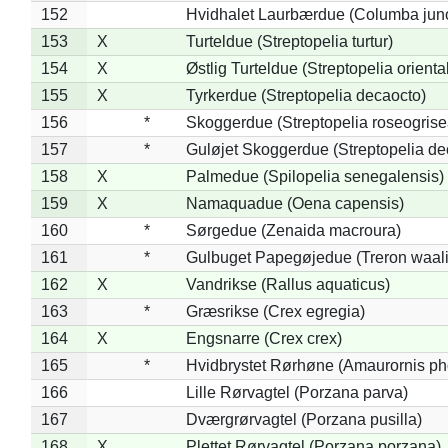
152
Hvidhalet Laurbærdue (Columba jun
153
X
Turteldue (Streptopelia turtur)
154
X
Østlig Turteldue (Streptopelia oriental
155
X
Tyrkerdue (Streptopelia decaocto)
156
*
Skoggerdue (Streptopelia roseogrise
157
*
Guløjet Skoggerdue (Streptopelia de
158
X
Palmedue (Spilopelia senegalensis)
159
X
Namaquadue (Oena capensis)
160
*
Sørgedue (Zenaida macroura)
161
*
Gulbuget Papegøjedue (Treron waali
162
X
Vandrikse (Rallus aquaticus)
163
*
Græsrikse (Crex egregia)
164
X
Engsnarre (Crex crex)
165
*
Hvidbrystet Rørhøne (Amaurornis ph
166
Lille Rørvagtel (Porzana parva)
167
Dværgrørvagtel (Porzana pusilla)
168
X
Plettet Rørvagtel (Porzana porzana)