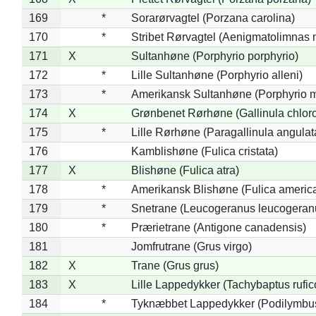
169
*
Sorarørvagtel (Porzana carolina)
170
*
Stribet Rørvagtel (Aenigmatolimnas 
171
X
Sultanhøne (Porphyrio porphyrio)
172
*
Lille Sultanhøne (Porphyrio alleni)
173
*
Amerikansk Sultanhøne (Porphyrio m
174
X
Grønbenet Rørhøne (Gallinula chlor
175
*
Lille Rørhøne (Paragallinula angulat
176
Kamblishøne (Fulica cristata)
177
X
Blishøne (Fulica atra)
178
*
Amerikansk Blishøne (Fulica americ
179
*
Snetrane (Leucogeranus leucogeran
180
*
Prærietrane (Antigone canadensis)
181
Jomfrutrane (Grus virgo)
182
X
Trane (Grus grus)
183
X
Lille Lappedykker (Tachybaptus rufico
184
*
Tyknæbbet Lappedykker (Podilymbu