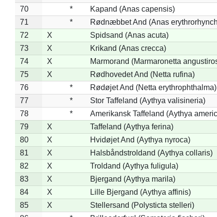
70
*
Kapand (Anas capensis)
71
*
Rødnæbbet And (Anas erythrorhynch
72
X
Spidsand (Anas acuta)
73
X
Krikand (Anas crecca)
74
X
Marmorand (Marmaronetta angustirost
75
X
Rødhovedet And (Netta rufina)
76
*
Rødøjet And (Netta erythrophthalma)
77
*
Stor Taffeland (Aythya valisineria)
78
*
Amerikansk Taffeland (Aythya ameri
79
X
Taffeland (Aythya ferina)
80
X
Hvidøjet And (Aythya nyroca)
81
X
Halsbåndstroldand (Aythya collaris)
82
X
Troldand (Aythya fuligula)
83
X
Bjergand (Aythya marila)
84
X
Lille Bjergand (Aythya affinis)
85
X
Stellersand (Polysticta stelleri)