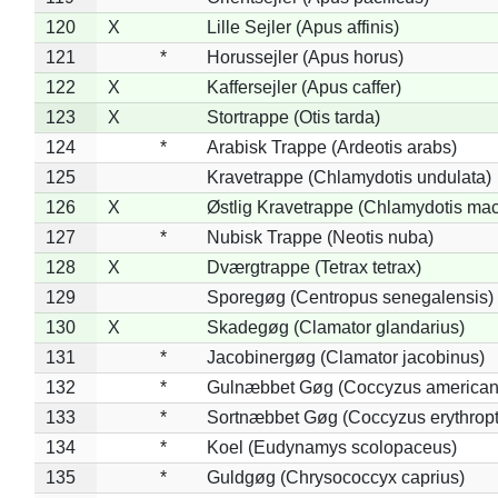
120
X
Lille Sejler (Apus affinis)
121
*
Horussejler (Apus horus)
122
X
Kaffersejler (Apus caffer)
123
X
Stortrappe (Otis tarda)
124
*
Arabisk Trappe (Ardeotis arabs)
125
Kravetrappe (Chlamydotis undulata)
126
X
Østlig Kravetrappe (Chlamydotis mac
127
*
Nubisk Trappe (Neotis nuba)
128
X
Dværgtrappe (Tetrax tetrax)
129
Sporegøg (Centropus senegalensis)
130
X
Skadegøg (Clamator glandarius)
131
*
Jacobinergøg (Clamator jacobinus)
132
*
Gulnæbbet Gøg (Coccyzus american
133
*
Sortnæbbet Gøg (Coccyzus erythrop
134
*
Koel (Eudynamys scolopaceus)
135
*
Guldgøg (Chrysococcyx caprius)