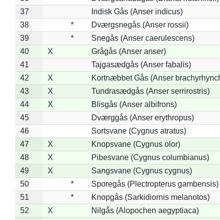
37
Indisk Gås (Anser indicus)
38
*
Dværgsnegås (Anser rossii)
39
*
Snegås (Anser caerulescens)
40
X
Grågås (Anser anser)
41
Tajgasædgås (Anser fabalis)
42
X
Kortnæbbet Gås (Anser brachyrhync
43
X
Tundrasædgås (Anser serrirostris)
44
X
Blisgås (Anser albifrons)
45
Dværggås (Anser erythropus)
46
Sortsvane (Cygnus atratus)
47
X
Knopsvane (Cygnus olor)
48
X
Pibesvane (Cygnus columbianus)
49
X
Sangsvane (Cygnus cygnus)
50
*
Sporegås (Plectropterus gambensis)
51
*
Knopgås (Sarkidiornis melanotos)
52
X
Nilgås (Alopochen aegyptiaca)