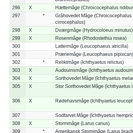
296
X
Hættemåge (Chroicocephalus ridibu
297
*
Gråhovedet Måge (Chroicocephalus
cirrocephalus)
298
X
Dværgmåge (Hydrocoloeus minutus)
299
X
Rosenmåge (Rhodostethia rosea)
300
Lattermåge (Leucophaeus atricilla)
301
Præriemåge (Leucophaeus pipixcan
302
*
Reliktmåge (Ichthyaetus relictus)
303
X
Audouinsmåge (Ichthyaetus audouini
304
X
Sorthovedet Måge (Ichthyaetus mela
305
X
Stor Sorthovedet Måge (Ichthyaetus 
306
X
Rødehavsmåge (Ichthyaetus leucop
307
Sodfarvet Måge (Ichthyaetus hempric
308
X
Stormmåge (Larus canus)
309
*
Amerikansk Stormmåge (Larus brach