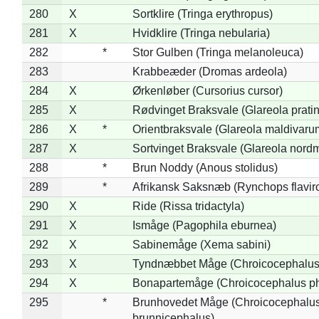
280
X
Sortklire (Tringa erythropus)
281
X
Hvidklire (Tringa nebularia)
282
*
Stor Gulben (Tringa melanoleuca)
283
Krabbeæder (Dromas ardeola)
284
X
Ørkenløber (Cursorius cursor)
285
X
Rødvinget Braksvale (Glareola pratin
286
X
*
Orientbraksvale (Glareola maldivaru
287
X
Sortvinget Braksvale (Glareola nord
288
*
Brun Noddy (Anous stolidus)
289
*
Afrikansk Saksnæb (Rynchops flaviro
290
X
Ride (Rissa tridactyla)
291
X
Ismåge (Pagophila eburnea)
292
X
Sabinemåge (Xema sabini)
293
X
Tyndnæbbet Måge (Chroicocephalus
294
X
Bonapartemåge (Chroicocephalus ph
295
*
Brunhovedet Måge (Chroicocephalu
brunnicephalus)