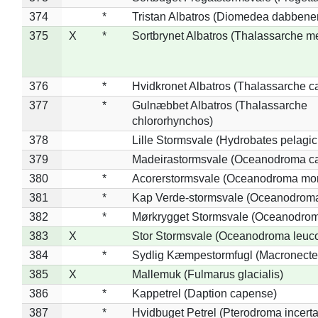
374
*
Tristan Albatros (Diomedea dabbene
375
X
*
Sortbrynet Albatros (Thalassarche m
376
*
Hvidkronet Albatros (Thalassarche c
377
*
Gulnæbbet Albatros (Thalassarche
chlororhynchos)
378
Lille Stormsvale (Hydrobates pelagic
379
Madeirastormsvale (Oceanodroma ca
380
*
Acorerstormsvale (Oceanodroma mon
381
*
Kap Verde-stormsvale (Oceanodroma
382
*
Mørkrygget Stormsvale (Oceanodrom
383
X
Stor Stormsvale (Oceanodroma leuc
384
*
Sydlig Kæmpestormfugl (Macronecte
385
X
Mallemuk (Fulmarus glacialis)
386
*
Kappetrel (Daption capense)
387
*
Hvidbuget Petrel (Pterodroma incerta