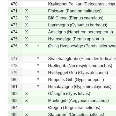
470
Krøltoppet Pelikan (Pelecanus crisp
471
X
Fiskeørn (Pandion haliaetus)
472
X
Blå Glente (Elanus caeruleus)
473
X
Lammegrib (Gypaetus barbatus)
474
X
Ådselgrib (Neophron percnopterus)
475
X
Hvepsevåge (Pernis apivorus)
476
X
*
Østlig Hvepsevåge (Pernis ptilorhyn
477
*
Svalehaleglente (Elanoides forficatu
478
*
Hættegrib (Necrosyrtes monachus)
479
*
Hvidrygget Grib (Gyps africanus)
480
*
Rüppells Grib (Gyps rueppelli)
481
*
Himalayagrib (Gyps himalayensis)
482
X
Gåsegrib (Gyps fulvus)
483
X
Munkegrib (Aegypius monachus)
484
Øregrib (Torgos tracheliotos)
485
X
Slangeørn (Circaetus gallicus)