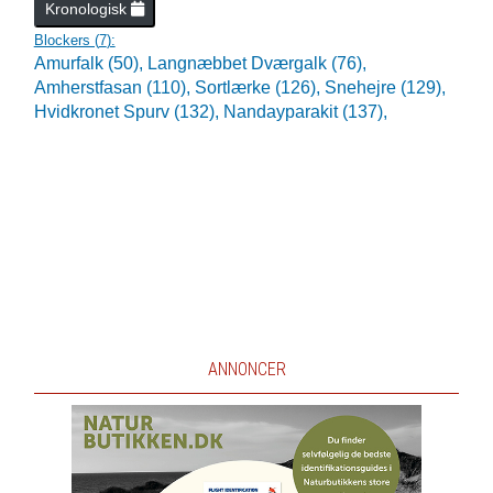
Kronologisk
Blockers (
7
):
Amurfalk (50),
Langnæbbet Dværgalk (76),
Amherstfasan (110),
Sortlærke (126),
Snehejre (129),
Hvidkronet Spurv (132),
Nandayparakit (137),
ANNONCER