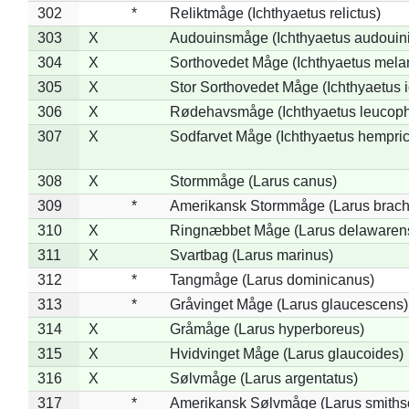
302
*
Reliktmåge (Ichthyaetus relictus)
303
X
Audouinsmåge (Ichthyaetus audouini
304
X
Sorthovedet Måge (Ichthyaetus mela
305
X
Stor Sorthovedet Måge (Ichthyaetus 
306
X
Rødehavsmåge (Ichthyaetus leucop
307
X
Sodfarvet Måge (Ichthyaetus hempric
308
X
Stormmåge (Larus canus)
309
*
Amerikansk Stormmåge (Larus brach
310
X
Ringnæbbet Måge (Larus delawarens
311
X
Svartbag (Larus marinus)
312
*
Tangmåge (Larus dominicanus)
313
*
Gråvinget Måge (Larus glaucescens)
314
X
Gråmåge (Larus hyperboreus)
315
X
Hvidvinget Måge (Larus glaucoides)
316
X
Sølvmåge (Larus argentatus)
317
*
Amerikansk Sølvmåge (Larus smiths