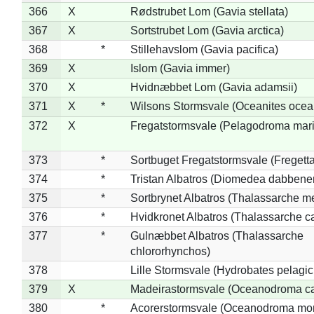
366
X
Rødstrubet Lom (Gavia stellata)
367
X
Sortstrubet Lom (Gavia arctica)
368
*
Stillehavslom (Gavia pacifica)
369
X
Islom (Gavia immer)
370
X
Hvidnæbbet Lom (Gavia adamsii)
371
X
*
Wilsons Stormsvale (Oceanites ocea
372
X
Fregatstormsvale (Pelagodroma mar
373
*
Sortbuget Fregatstormsvale (Fregetta
374
*
Tristan Albatros (Diomedea dabbene
375
*
Sortbrynet Albatros (Thalassarche m
376
*
Hvidkronet Albatros (Thalassarche c
377
*
Gulnæbbet Albatros (Thalassarche
chlororhynchos)
378
Lille Stormsvale (Hydrobates pelagic
379
X
Madeirastormsvale (Oceanodroma ca
380
*
Acorerstormsvale (Oceanodroma mon