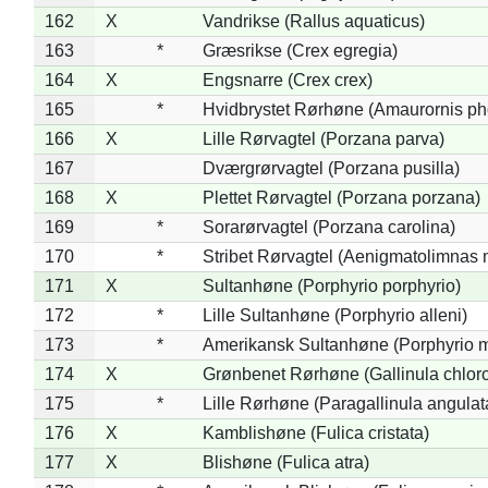
162
X
Vandrikse (Rallus aquaticus)
163
*
Græsrikse (Crex egregia)
164
X
Engsnarre (Crex crex)
165
*
Hvidbrystet Rørhøne (Amaurornis ph
166
X
Lille Rørvagtel (Porzana parva)
167
Dværgrørvagtel (Porzana pusilla)
168
X
Plettet Rørvagtel (Porzana porzana)
169
*
Sorarørvagtel (Porzana carolina)
170
*
Stribet Rørvagtel (Aenigmatolimnas 
171
X
Sultanhøne (Porphyrio porphyrio)
172
*
Lille Sultanhøne (Porphyrio alleni)
173
*
Amerikansk Sultanhøne (Porphyrio m
174
X
Grønbenet Rørhøne (Gallinula chlor
175
*
Lille Rørhøne (Paragallinula angulat
176
X
Kamblishøne (Fulica cristata)
177
X
Blishøne (Fulica atra)