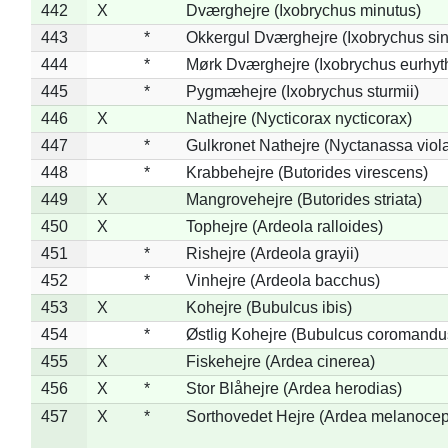
442
X
Dværghejre (Ixobrychus minutus)
443
*
Okkergul Dværghejre (Ixobrychus sin
444
*
Mørk Dværghejre (Ixobrychus eurhy
445
*
Pygmæhejre (Ixobrychus sturmii)
446
X
Nathejre (Nycticorax nycticorax)
447
*
Gulkronet Nathejre (Nyctanassa viol
448
*
Krabbehejre (Butorides virescens)
449
X
Mangrovehejre (Butorides striata)
450
X
Tophejre (Ardeola ralloides)
451
*
Rishejre (Ardeola grayii)
452
*
Vinhejre (Ardeola bacchus)
453
X
Kohejre (Bubulcus ibis)
454
*
Østlig Kohejre (Bubulcus coromandu
455
X
Fiskehejre (Ardea cinerea)
456
X
*
Stor Blåhejre (Ardea herodias)
457
X
*
Sorthovedet Hejre (Ardea melanocep