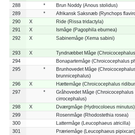
288
*
Brun Noddy (Anous stolidus)
289
*
Afrikansk Saksnæb (Rynchops flaviro
290
X
Ride (Rissa tridactyla)
291
X
Ismåge (Pagophila eburnea)
292
X
Sabinemåge (Xema sabini)
293
X
Tyndnæbbet Måge (Chroicocephalus
294
Bonapartemåge (Chroicocephalus ph
295
*
Brunhovedet Måge (Chroicocephalu
brunnicephalus)
296
X
Hættemåge (Chroicocephalus ridibu
297
*
Gråhovedet Måge (Chroicocephalus
cirrocephalus)
298
X
Dværgmåge (Hydrocoloeus minutus)
299
Rosenmåge (Rhodostethia rosea)
300
Lattermåge (Leucophaeus atricilla)
301
Præriemåge (Leucophaeus pipixcan