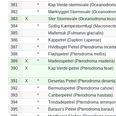
381
*
Kap Verde-stormsvale (Oceanodroma
382
*
Mørkrygget Stormsvale (Oceanodrom
383
X
Stor Stormsvale (Oceanodroma leuc
384
*
Sydlig Kæmpestormfugl (Macronecte
385
Mallemuk (Fulmarus glacialis)
386
*
Kappetrel (Daption capense)
387
*
Hvidbuget Petrel (Pterodroma incerta
388
*
Fløjlspetrel (Pterodroma mollis)
389
X
*
Madeirapetrel (Pterodroma madeira)
390
X
Kap Verde-petrel (Pterodroma feae)
391
X
*
Desertas Petrel (Pterodroma deserta
392
*
Bermudapetrel (Pterodroma cahow)
393
*
Cariberpetrel (Pterodroma hasitata)
394
*
Trindadepetrel (Pterodroma arminjon
395
*
Baraus's Petrel (Pterodroma baraui)