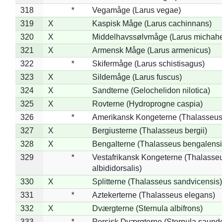
318
*
Vegamåge (Larus vegae)
319
X
Kaspisk Måge (Larus cachinnans)
320
X
Middelhavssølvmåge (Larus michahel
321
X
Armensk Måge (Larus armenicus)
322
*
Skifermåge (Larus schistisagus)
323
X
Sildemåge (Larus fuscus)
324
X
Sandterne (Gelochelidon nilotica)
325
X
Rovterne (Hydroprogne caspia)
326
*
Amerikansk Kongeterne (Thalasseu
327
X
Bergiusterne (Thalasseus bergii)
328
X
Bengalterne (Thalasseus bengalensi
329
*
Vestafrikansk Kongeterne (Thalasse
albididorsalis)
330
X
Splitterne (Thalasseus sandvicensis)
331
*
Aztekerterne (Thalasseus elegans)
332
X
Dværgterne (Sternula albifrons)
333
*
Persisk Dværgterne (Sternula saunde