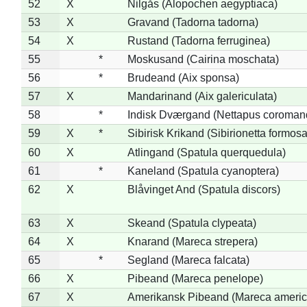
52
X
Nilgås (Alopochen aegyptiaca)
53
X
Gravand (Tadorna tadorna)
54
X
Rustand (Tadorna ferruginea)
55
*
Moskusand (Cairina moschata)
56
*
Brudeand (Aix sponsa)
57
X
Mandarinand (Aix galericulata)
58
*
Indisk Dværgand (Nettapus coroman
59
X
*
Sibirisk Krikand (Sibirionetta formosa
60
X
Atlingand (Spatula querquedula)
61
*
Kaneland (Spatula cyanoptera)
62
X
Blåvinget And (Spatula discors)
63
X
Skeand (Spatula clypeata)
64
X
Knarand (Mareca strepera)
65
*
Segland (Mareca falcata)
66
X
Pibeand (Mareca penelope)
67
X
Amerikansk Pibeand (Mareca americ