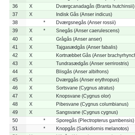
36
X
Dværgcanadagås (Branta hutchinsii)
37
X
Indisk Gås (Anser indicus)
38
*
Dværgsnegås (Anser rossii)
39
X
*
Snegås (Anser caerulescens)
40
X
Grågås (Anser anser)
41
X
Tajgasædgås (Anser fabalis)
42
X
Kortnæbbet Gås (Anser brachyrhync
43
X
Tundrasædgås (Anser serrirostris)
44
X
Blisgås (Anser albifrons)
45
X
Dværggås (Anser erythropus)
46
X
Sortsvane (Cygnus atratus)
47
X
Knopsvane (Cygnus olor)
48
X
Pibesvane (Cygnus columbianus)
49
X
Sangsvane (Cygnus cygnus)
50
*
Sporegås (Plectropterus gambensis)
51
*
Knopgås (Sarkidiornis melanotos)