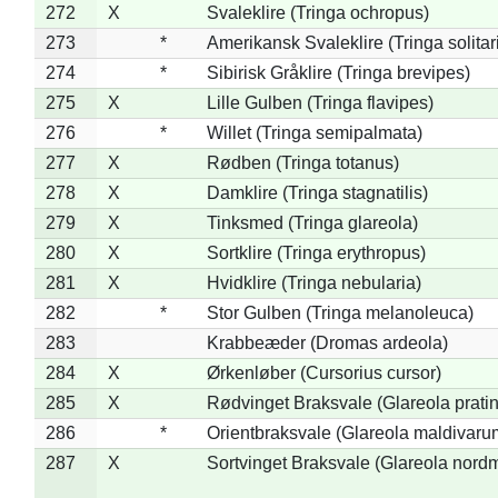
272
X
Svaleklire (Tringa ochropus)
273
*
Amerikansk Svaleklire (Tringa solitar
274
*
Sibirisk Gråklire (Tringa brevipes)
275
X
Lille Gulben (Tringa flavipes)
276
*
Willet (Tringa semipalmata)
277
X
Rødben (Tringa totanus)
278
X
Damklire (Tringa stagnatilis)
279
X
Tinksmed (Tringa glareola)
280
X
Sortklire (Tringa erythropus)
281
X
Hvidklire (Tringa nebularia)
282
*
Stor Gulben (Tringa melanoleuca)
283
Krabbeæder (Dromas ardeola)
284
X
Ørkenløber (Cursorius cursor)
285
X
Rødvinget Braksvale (Glareola pratin
286
*
Orientbraksvale (Glareola maldivaru
287
X
Sortvinget Braksvale (Glareola nord