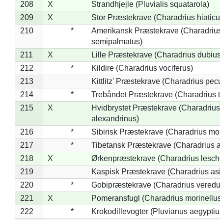
208
X
Strandhjejle (Pluvialis squatarola)
209
X
Stor Præstekrave (Charadrius hiaticu
210
*
Amerikansk Præstekrave (Charadriu
semipalmatus)
211
X
Lille Præstekrave (Charadrius dubius
212
*
Kildire (Charadrius vociferus)
213
Kittlitz' Præstekrave (Charadrius pec
214
*
Trebåndet Præstekrave (Charadrius tr
215
X
Hvidbrystet Præstekrave (Charadrius
alexandrinus)
216
*
Sibirisk Præstekrave (Charadrius mo
217
*
Tibetansk Præstekrave (Charadrius at
218
X
Ørkenpræstekrave (Charadrius lesche
219
Kaspisk Præstekrave (Charadrius asi
220
*
Gobipræstekrave (Charadrius veredu
221
X
Pomeransfugl (Charadrius morinellu
222
*
Krokodillevogter (Pluvianus aegyptiu