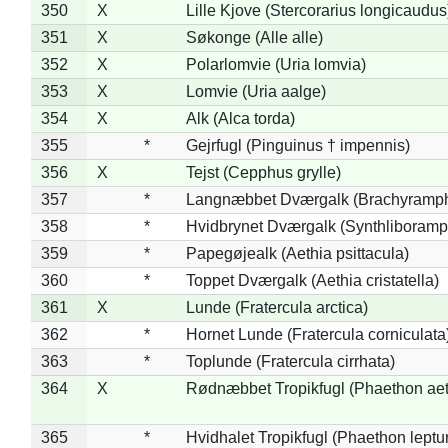
350
X
Lille Kjove (Stercorarius longicaudus
351
X
Søkonge (Alle alle)
352
X
Polarlomvie (Uria lomvia)
353
X
Lomvie (Uria aalge)
354
X
Alk (Alca torda)
355
*
Gejrfugl (Pinguinus † impennis)
356
X
Tejst (Cepphus grylle)
357
*
Langnæbbet Dværgalk (Brachyramph
358
*
Hvidbrynet Dværgalk (Synthliboramp
359
*
Papegøjealk (Aethia psittacula)
360
*
Toppet Dværgalk (Aethia cristatella)
361
X
Lunde (Fratercula arctica)
362
*
Hornet Lunde (Fratercula corniculata
363
*
Toplunde (Fratercula cirrhata)
364
X
Rødnæbbet Tropikfugl (Phaethon ae
365
*
Hvidhalet Tropikfugl (Phaethon leptu