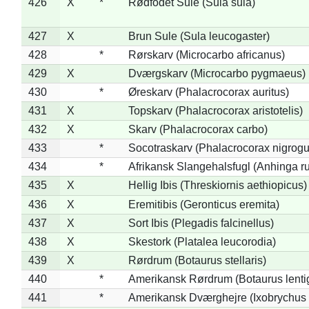
426
X
*
Rødfodet Sule (Sula sula)
427
X
Brun Sule (Sula leucogaster)
428
*
Rørskarv (Microcarbo africanus)
429
X
Dværgskarv (Microcarbo pygmaeus)
430
*
Øreskarv (Phalacrocorax auritus)
431
X
Topskarv (Phalacrocorax aristotelis)
432
X
Skarv (Phalacrocorax carbo)
433
*
Socotraskarv (Phalacrocorax nigrogul
434
*
Afrikansk Slangehalsfugl (Anhinga ru
435
X
Hellig Ibis (Threskiornis aethiopicus)
436
X
Eremitibis (Geronticus eremita)
437
X
Sort Ibis (Plegadis falcinellus)
438
X
Skestork (Platalea leucorodia)
439
X
Rørdrum (Botaurus stellaris)
440
*
Amerikansk Rørdrum (Botaurus lenti
441
*
Amerikansk Dværghejre (Ixobrychus e