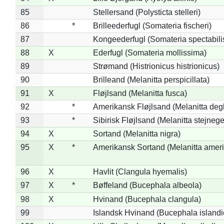
85
Stellersand (Polysticta stelleri)
86
*
Brilleederfugl (Somateria fischeri)
87
Kongeederfugl (Somateria spectabili
88
X
Ederfugl (Somateria mollissima)
89
Strømand (Histrionicus histrionicus)
90
Brilleand (Melanitta perspicillata)
91
X
Fløjlsand (Melanitta fusca)
92
*
Amerikansk Fløjlsand (Melanitta deg
93
*
Sibirisk Fløjlsand (Melanitta stejnege
94
X
Sortand (Melanitta nigra)
95
X
*
Amerikansk Sortand (Melanitta amer
96
X
Havlit (Clangula hyemalis)
97
X
*
Bøffeland (Bucephala albeola)
98
X
Hvinand (Bucephala clangula)
99
Islandsk Hvinand (Bucephala islandi