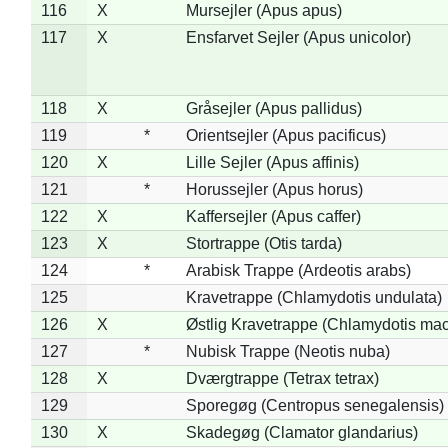
116
X
Mursejler (Apus apus)
117
X
Ensfarvet Sejler (Apus unicolor)
118
X
Gråsejler (Apus pallidus)
119
*
Orientsejler (Apus pacificus)
120
X
Lille Sejler (Apus affinis)
121
*
Horussejler (Apus horus)
122
X
Kaffersejler (Apus caffer)
123
X
Stortrappe (Otis tarda)
124
*
Arabisk Trappe (Ardeotis arabs)
125
Kravetrappe (Chlamydotis undulata)
126
X
Østlig Kravetrappe (Chlamydotis mac
127
*
Nubisk Trappe (Neotis nuba)
128
X
Dværgtrappe (Tetrax tetrax)
129
Sporegøg (Centropus senegalensis)
130
X
Skadegøg (Clamator glandarius)