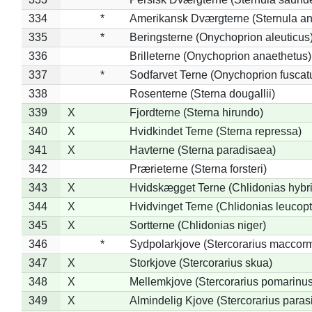
334
*
Amerikansk Dværgterne (Sternula ant
335
*
Beringsterne (Onychoprion aleuticus
336
Brilleterne (Onychoprion anaethetus)
337
*
Sodfarvet Terne (Onychoprion fuscat
338
Rosenterne (Sterna dougallii)
339
X
Fjordterne (Sterna hirundo)
340
X
Hvidkindet Terne (Sterna repressa)
341
X
Havterne (Sterna paradisaea)
342
Prærieterne (Sterna forsteri)
343
X
Hvidskægget Terne (Chlidonias hybr
344
X
Hvidvinget Terne (Chlidonias leucopt
345
X
Sortterne (Chlidonias niger)
346
*
Sydpolarkjove (Stercorarius maccorm
347
X
Storkjove (Stercorarius skua)
348
X
Mellemkjove (Stercorarius pomarinus
349
X
Almindelig Kjove (Stercorarius parasi