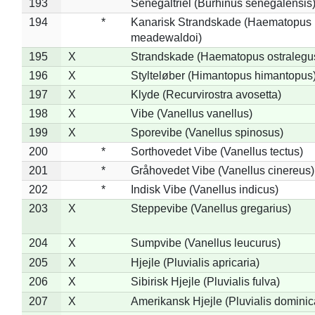
193
Senegaltriel (Burhinus senegalensis
194
*
Kanarisk Strandskade (Haematopus
meadewaldoi)
195
X
Strandskade (Haematopus ostralegu
196
X
Stylteløber (Himantopus himantopus
197
X
Klyde (Recurvirostra avosetta)
198
X
Vibe (Vanellus vanellus)
199
X
Sporevibe (Vanellus spinosus)
200
*
Sorthovedet Vibe (Vanellus tectus)
201
*
Gråhovedet Vibe (Vanellus cinereus)
202
*
Indisk Vibe (Vanellus indicus)
203
X
Steppevibe (Vanellus gregarius)
204
X
Sumpvibe (Vanellus leucurus)
205
X
Hjejle (Pluvialis apricaria)
206
X
Sibirisk Hjejle (Pluvialis fulva)
207
X
Amerikansk Hjejle (Pluvialis dominic