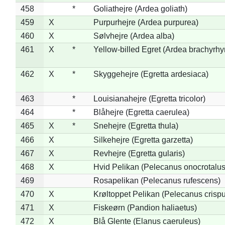
458
*
Goliathejre (Ardea goliath)
459
X
Purpurhejre (Ardea purpurea)
460
X
Sølvhejre (Ardea alba)
461
X
*
Yellow-billed Egret (Ardea brachyrh
462
X
*
Skyggehejre (Egretta ardesiaca)
463
*
Louisianahejre (Egretta tricolor)
464
*
Blåhejre (Egretta caerulea)
465
X
*
Snehejre (Egretta thula)
466
X
Silkehejre (Egretta garzetta)
467
X
Revhejre (Egretta gularis)
468
X
Hvid Pelikan (Pelecanus onocrotalus
469
Rosapelikan (Pelecanus rufescens)
470
X
Krøltoppet Pelikan (Pelecanus crisp
471
X
Fiskeørn (Pandion haliaetus)
472
X
Blå Glente (Elanus caeruleus)