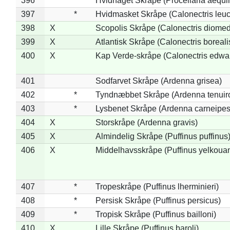
396
*
Hvidhaget Skråpe (Procellaria aequin
397
*
Hvidmasket Skråpe (Calonectris leu
398
X
Scopolis Skråpe (Calonectris diome
399
X
Atlantisk Skråpe (Calonectris boreali
400
X
Kap Verde-skråpe (Calonectris edwar
401
Sodfarvet Skråpe (Ardenna grisea)
402
*
Tyndnæbbet Skråpe (Ardenna tenuiro
403
*
Lysbenet Skråpe (Ardenna carneipes
404
X
Storskråpe (Ardenna gravis)
405
X
Almindelig Skråpe (Puffinus puffinus
406
X
Middelhavsskråpe (Puffinus yelkoua
407
*
Tropeskråpe (Puffinus lherminieri)
408
*
Persisk Skråpe (Puffinus persicus)
409
*
Tropisk Skråpe (Puffinus bailloni)
410
X
Lille Skråpe (Puffinus baroli)