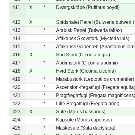
411
X
*
Dværgskråpe (Puffinus boydi)
412
X
Spidshalet Petrel (Bulweria bulwerii)
413
*
Arabisk Petrel (Bulweria fallax)
414
Afrikansk Skovstork (Mycteria ibis)
415
*
Afrikansk Gabenæb (Anastomus lame
416
X
Sort Stork (Ciconia nigra)
417
*
Abdimstork (Ciconia abdimii)
418
X
Hvid Stork (Ciconia ciconia)
419
*
Marabustork (Leptoptilos crumenifer)
420
*
Ascension-fregatfugl (Fregata aquila
421
*
Pragtfregatfugl (Fregata magnificens
422
*
Lille Fregatfugl (Fregata ariel)
423
X
Sule (Morus bassanus)
424
*
Kapsule (Morus capensis)
425
*
Maskesule (Sula dactylatra)