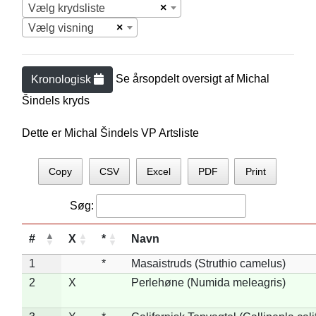
×
Vælg krydsliste
×
Vælg visning
Se årsopdelt oversigt af
Michal
Kronologisk
Šindel
s kryds
Dette er Michal Šindels VP Artsliste
Copy
CSV
Excel
PDF
Print
Søg:
#
X
*
Navn
1
*
Masaistruds (Struthio camelus)
2
X
Perlehøne (Numida meleagris)