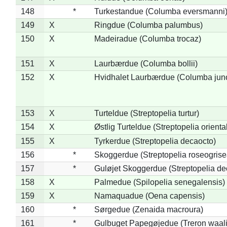
148
*
Turkestandue (Columba eversmanni
149
X
Ringdue (Columba palumbus)
150
X
Madeiradue (Columba trocaz)
151
X
Laurbærdue (Columba bollii)
152
X
Hvidhalet Laurbærdue (Columba jun
153
X
Turteldue (Streptopelia turtur)
154
X
Østlig Turteldue (Streptopelia oriental
155
X
Tyrkerdue (Streptopelia decaocto)
156
*
Skoggerdue (Streptopelia roseogrise
157
*
Guløjet Skoggerdue (Streptopelia de
158
X
Palmedue (Spilopelia senegalensis)
159
X
Namaquadue (Oena capensis)
160
*
Sørgedue (Zenaida macroura)
161
*
Gulbuget Papegøjedue (Treron waali