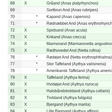
68
X
Gråand (Anas platyrhynchos)
69
Sortbrun And (Anas rubripes)
70
*
Kapand (Anas capensis)
71
*
Rødnæbbet And (Anas erythrorhynch
72
X
Spidsand (Anas acuta)
73
X
Krikand (Anas crecca)
74
X
Marmorand (Marmaronetta angustirost
75
X
Rødhovedet And (Netta rufina)
76
*
Rødøjet And (Netta erythrophthalma)
77
*
Stor Taffeland (Aythya valisineria)
78
*
Amerikansk Taffeland (Aythya ameri
79
X
Taffeland (Aythya ferina)
80
X
Hvidøjet And (Aythya nyroca)
81
X
Halsbåndstroldand (Aythya collaris)
82
X
Troldand (Aythya fuligula)
83
X
Bjergand (Aythya marila)
84
X
Lille Bjergand (Aythya affinis)