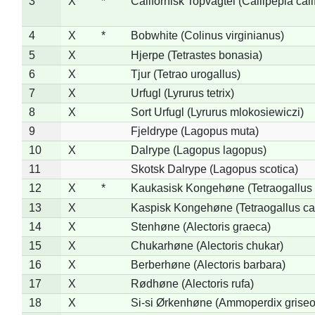
3
X
*
Californisk Topvagtel (Callipepla cali
4
X
*
Bobwhite (Colinus virginianus)
5
X
Hjerpe (Tetrastes bonasia)
6
X
Tjur (Tetrao urogallus)
7
X
Urfugl (Lyrurus tetrix)
8
X
Sort Urfugl (Lyrurus mlokosiewiczi)
9
Fjeldrype (Lagopus muta)
10
X
Dalrype (Lagopus lagopus)
11
Skotsk Dalrype (Lagopus scotica)
12
X
*
Kaukasisk Kongehøne (Tetraogallus 
13
X
Kaspisk Kongehøne (Tetraogallus ca
14
X
Stenhøne (Alectoris graeca)
15
X
Chukarhøne (Alectoris chukar)
16
X
Berberhøne (Alectoris barbara)
17
X
Rødhøne (Alectoris rufa)
18
X
Si-si Ørkenhøne (Ammoperdix griseo