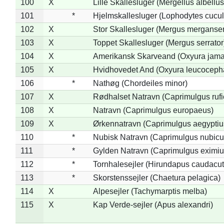
100
X
Lille Skallesluger (Mergellus albellus
101
*
Hjelmskallesluger (Lophodytes cucul
102
X
Stor Skallesluger (Mergus merganser
103
X
Toppet Skallesluger (Mergus serrator
104
X
Amerikansk Skarveand (Oxyura jama
105
X
Hvidhovedet And (Oxyura leucoceph
106
*
Nathøg (Chordeiles minor)
107
X
Rødhalset Natravn (Caprimulgus rufic
108
X
Natravn (Caprimulgus europaeus)
109
X
Ørkennatravn (Caprimulgus aegyptiu
110
*
Nubisk Natravn (Caprimulgus nubicu
111
*
Gylden Natravn (Caprimulgus eximiu
112
*
Tornhalesejler (Hirundapus caudacut
113
*
Skorstenssejler (Chaetura pelagica)
114
X
Alpesejler (Tachymarptis melba)
115
X
Kap Verde-sejler (Apus alexandri)