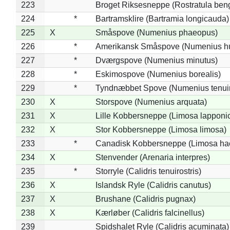
223
Broget Riksesneppe (Rostratula ben
224
*
Bartramsklire (Bartramia longicauda)
225
X
Småspove (Numenius phaeopus)
226
*
Amerikansk Småspove (Numenius h
227
*
Dværgspove (Numenius minutus)
228
*
Eskimospove (Numenius borealis)
229
*
Tyndnæbbet Spove (Numenius tenuiro
230
X
Storspove (Numenius arquata)
231
X
Lille Kobbersneppe (Limosa lapponi
232
X
Stor Kobbersneppe (Limosa limosa)
233
*
Canadisk Kobbersneppe (Limosa ha
234
X
Stenvender (Arenaria interpres)
235
*
Storryle (Calidris tenuirostris)
236
X
Islandsk Ryle (Calidris canutus)
237
X
Brushane (Calidris pugnax)
238
X
Kærløber (Calidris falcinellus)
239
Spidshalet Ryle (Calidris acuminata)