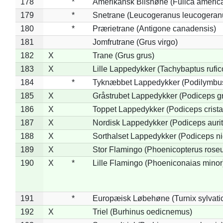
178
*
Amerikansk Blishøne (Fulica americ
179
*
Snetrane (Leucogeranus leucogeran
180
*
Prærietrane (Antigone canadensis)
181
Jomfrutrane (Grus virgo)
182
X
Trane (Grus grus)
183
X
Lille Lappedykker (Tachybaptus rufico
184
*
Tyknæbbet Lappedykker (Podilymbu
185
X
Gråstrubet Lappedykker (Podiceps g
186
X
Toppet Lappedykker (Podiceps crista
187
X
Nordisk Lappedykker (Podiceps aurit
188
X
Sorthalset Lappedykker (Podiceps nig
189
X
Stor Flamingo (Phoenicopterus rose
190
X
*
Lille Flamingo (Phoeniconaias minor
191
*
Europæisk Løbehøne (Turnix sylvati
192
X
Triel (Burhinus oedicnemus)