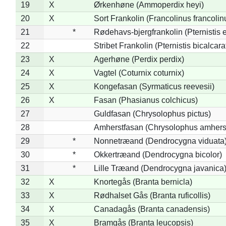
19
X
Ørkenhøne (Ammoperdix heyi)
20
X
Sort Frankolin (Francolinus francolin
21
*
Rødehavs-bjergfrankolin (Pternistis e
22
Stribet Frankolin (Pternistis bicalcara
23
X
Agerhøne (Perdix perdix)
24
X
Vagtel (Coturnix coturnix)
25
X
Kongefasan (Syrmaticus reevesii)
26
X
Fasan (Phasianus colchicus)
27
Guldfasan (Chrysolophus pictus)
28
Amherstfasan (Chrysolophus amhers
29
*
Nonnetræand (Dendrocygna viduata
30
*
Okkertræand (Dendrocygna bicolor)
31
*
Lille Træand (Dendrocygna javanica
32
X
Knortegås (Branta bernicla)
33
X
Rødhalset Gås (Branta ruficollis)
34
X
Canadagås (Branta canadensis)
35
X
Bramgås (Branta leucopsis)