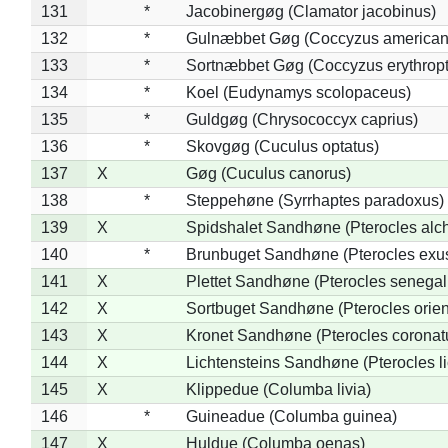
131
*
Jacobinergøg (Clamator jacobinus)
132
*
Gulnæbbet Gøg (Coccyzus american
133
*
Sortnæbbet Gøg (Coccyzus erythrop
134
*
Koel (Eudynamys scolopaceus)
135
*
Guldgøg (Chrysococcyx caprius)
136
*
Skovgøg (Cuculus optatus)
137
X
Gøg (Cuculus canorus)
138
*
Steppehøne (Syrrhaptes paradoxus)
139
X
Spidshalet Sandhøne (Pterocles alch
140
*
Brunbuget Sandhøne (Pterocles exus
141
X
Plettet Sandhøne (Pterocles senegal
142
X
Sortbuget Sandhøne (Pterocles orient
143
X
Kronet Sandhøne (Pterocles coronat
144
X
Lichtensteins Sandhøne (Pterocles lic
145
X
Klippedue (Columba livia)
146
*
Guineadue (Columba guinea)
147
X
Huldue (Columba oenas)