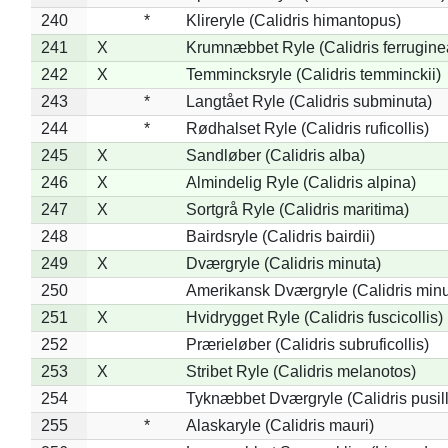
240
*
Klireryle (Calidris himantopus)
241
X
Krumnæbbet Ryle (Calidris ferrugine
242
X
Temmincksryle (Calidris temminckii)
243
*
Langtået Ryle (Calidris subminuta)
244
*
Rødhalset Ryle (Calidris ruficollis)
245
X
Sandløber (Calidris alba)
246
X
Almindelig Ryle (Calidris alpina)
247
X
Sortgrå Ryle (Calidris maritima)
248
Bairdsryle (Calidris bairdii)
249
X
Dværgryle (Calidris minuta)
250
Amerikansk Dværgryle (Calidris minut
251
X
Hvidrygget Ryle (Calidris fuscicollis)
252
Prærieløber (Calidris subruficollis)
253
X
Stribet Ryle (Calidris melanotos)
254
Tyknæbbet Dværgryle (Calidris pusil
255
*
Alaskaryle (Calidris mauri)