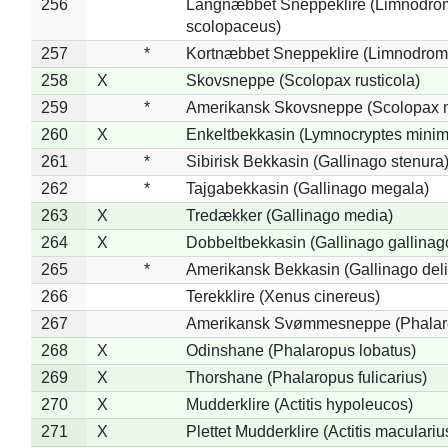
256
Langnæbbet Sneppeklire (Limnodro
scolopaceus)
257
*
Kortnæbbet Sneppeklire (Limnodrom
258
X
Skovsneppe (Scolopax rusticola)
259
*
Amerikansk Skovsneppe (Scolopax m
260
X
Enkeltbekkasin (Lymnocryptes minim
261
*
Sibirisk Bekkasin (Gallinago stenura
262
*
Tajgabekkasin (Gallinago megala)
263
X
Tredækker (Gallinago media)
264
X
Dobbeltbekkasin (Gallinago gallinag
265
*
Amerikansk Bekkasin (Gallinago deli
266
Terekklire (Xenus cinereus)
267
Amerikansk Svømmesneppe (Phalarop
268
X
Odinshane (Phalaropus lobatus)
269
X
Thorshane (Phalaropus fulicarius)
270
X
Mudderklire (Actitis hypoleucos)
271
X
Plettet Mudderklire (Actitis maculariu