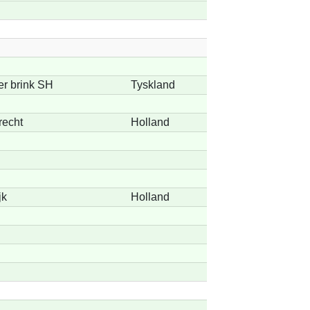
er brink SH
Tyskland
recht
Holland
jk
Holland