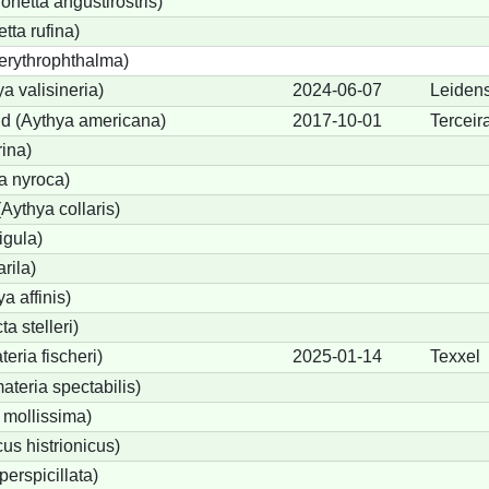
etta angustirostris)
ta rufina)
erythrophthalma)
a valisineria)
2024-06-07
Leiden
nd (Aythya americana)
2017-10-01
Terceir
rina)
a nyroca)
Aythya collaris)
igula)
rila)
a affinis)
a stelleri)
eria fischeri)
2025-01-14
Texxel
teria spectabilis)
 mollissima)
us histrionicus)
perspicillata)