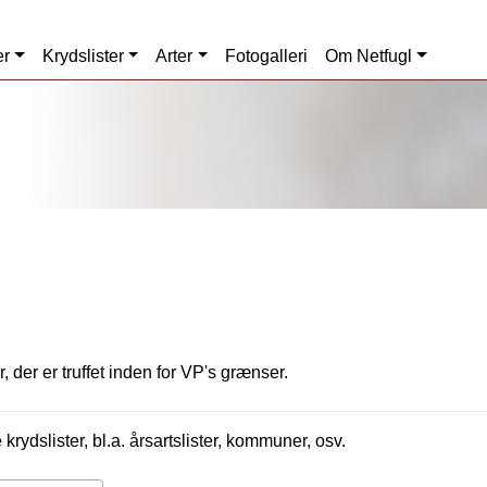
er
Krydslister
Arter
Fotogalleri
Om Netfugl
, der er truffet inden for VP's grænser.
krydslister, bl.a. årsartslister, kommuner, osv.