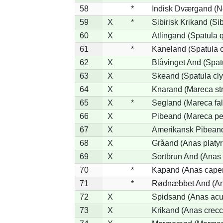
58
*
Indisk Dværgand (N
59
X
*
Sibirisk Krikand (Si
60
X
Atlingand (Spatula 
61
*
Kaneland (Spatula 
62
X
Blåvinget And (Spat
63
X
Skeand (Spatula cly
64
X
Knarand (Mareca st
65
X
*
Segland (Mareca fal
66
X
Pibeand (Mareca pe
67
X
Amerikansk Pibeand
68
X
Gråand (Anas platy
69
X
Sortbrun And (Anas 
70
*
Kapand (Anas capen
71
*
Rødnæbbet And (Ana
72
X
Spidsand (Anas acu
73
X
Krikand (Anas crecc