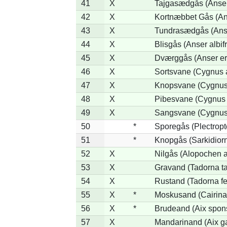
41
X
Tajgasædgås (Anser 
42
X
Kortnæbbet Gås (An
43
X
Tundrasædgås (Anser
44
X
Blisgås (Anser albif
45
X
Dværggås (Anser er
46
X
Sortsvane (Cygnus a
47
X
Knopsvane (Cygnus 
48
X
Pibesvane (Cygnus
49
X
Sangsvane (Cygnus
50
*
Sporegås (Plectrop
51
*
Knopgås (Sarkidiorn
52
X
Nilgås (Alopochen a
53
X
Gravand (Tadorna t
54
X
Rustand (Tadorna fe
55
X
*
Moskusand (Cairina
56
X
*
Brudeand (Aix spon
57
X
Mandarinand (Aix ga