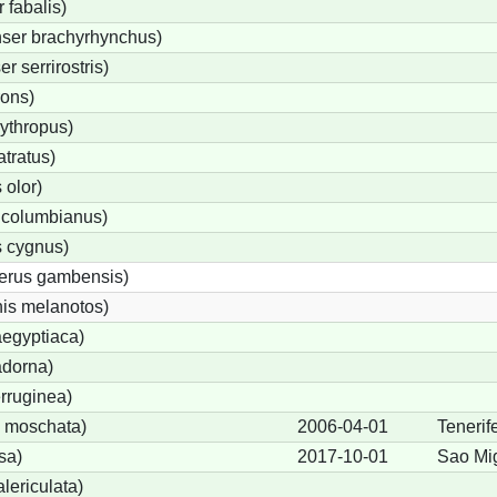
fabalis)
ser brachyrhynchus)
 serrirostris)
rons)
ythropus)
tratus)
olor)
 columbianus)
 cygnus)
terus gambensis)
is melanotos)
egyptiaca)
adorna)
rruginea)
 moschata)
2006-04-01
Tenerif
sa)
2017-10-01
Sao Mig
lericulata)