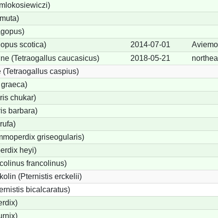
 mlokosiewiczi)
 muta)
agopus)
opus scotica)
2014-07-01
Aviemo
e (Tetraogallus caucasicus)
2018-05-21
northea
(Tetraogallus caspius)
 graeca)
is chukar)
is barbara)
rufa)
moperdix griseogularis)
rdix heyi)
colinus francolinus)
lin (Pternistis erckelii)
ernistis bicalcaratus)
rdix)
urnix)