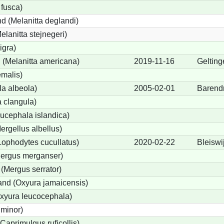
 fusca)
d (Melanitta deglandi)
elanitta stejnegeri)
igra)
(Melanitta americana)
2019-11-16
Gelting
emalis)
a albeola)
2005-02-01
Barend
 clangula)
ucephala islandica)
Mergellus albellus)
Lophodytes cucullatus)
2020-02-22
Bleiswi
Mergus merganser)
 (Mergus serrator)
nd (Oxyura jamaicensis)
xyura leucocephala)
 minor)
Caprimulgus ruficollis)