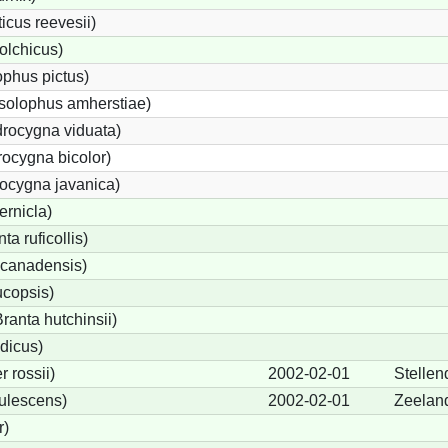
cus reevesii)
olchicus)
phus pictus)
solophus amherstiae)
rocygna viduata)
ocygna bicolor)
ocygna javanica)
ernicla)
a ruficollis)
canadensis)
ucopsis)
anta hutchinsii)
dicus)
 rossii)
2002-02-01
Stelle
ulescens)
2002-02-01
Zeelan
r)