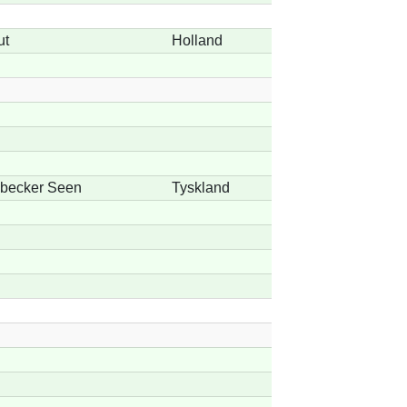
ut
Holland
nbecker Seen
Tyskland