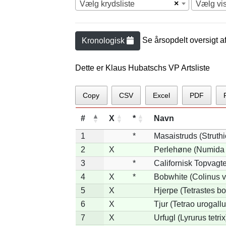
×
Vælg krydsliste
Vælg vi
Se årsopdelt oversigt a
Kronologisk
Dette er Klaus Hubatschs VP Artsliste
Copy
CSV
Excel
PDF
#
X
*
Navn
1
*
Masaistruds (Struth
2
X
Perlehøne (Numida 
3
*
Californisk Topvagtel
4
X
*
Bobwhite (Colinus v
5
X
Hjerpe (Tetrastes b
6
X
Tjur (Tetrao urogallu
7
X
Urfugl (Lyrurus tetrix