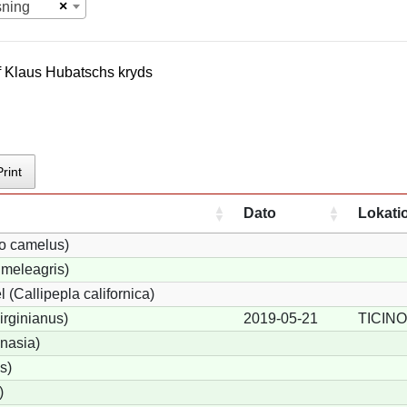
×
sning
f
Klaus Hubatsch
s kryds
Print
Dato
Lokati
io camelus)
meleagris)
 (Callipepla californica)
irginianus)
2019-05-21
TICINO
onasia)
s)
)