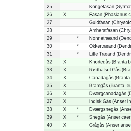
25
Kongefasan (Syrmati
26
X
Fasan (Phasianus c
27
Guldfasan (Chrysolo
28
Amherstfasan (Chry
29
*
Nonnetræand (Dend
30
*
Okkertræand (Dendr
31
*
Lille Træand (Dendr
32
X
Knortegås (Branta b
33
X
Rødhalset Gås (Brant
34
X
Canadagås (Branta 
35
X
Bramgås (Branta le
36
X
Dværgcanadagås (Br
37
X
Indisk Gås (Anser in
38
X
*
Dværgsnegås (Anser
39
X
*
Snegås (Anser caer
40
X
Grågås (Anser anse