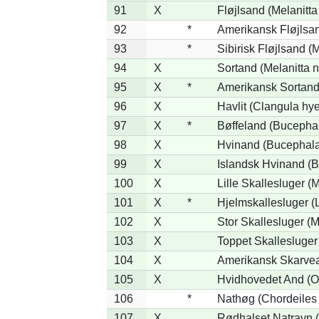
91
X
Fløjlsand (Melanitta
92
*
Amerikansk Fløjlsan
93
*
Sibirisk Fløjlsand (M
94
X
Sortand (Melanitta n
95
X
*
Amerikansk Sortand 
96
X
Havlit (Clangula hy
97
X
*
Bøffeland (Bucephal
98
X
Hvinand (Bucephala
99
X
Islandsk Hvinand (B
100
X
Lille Skallesluger (
101
X
*
Hjelmskallesluger (
102
X
Stor Skallesluger (
103
X
Toppet Skallesluger
104
X
Amerikansk Skarvea
105
X
Hvidhovedet And (O
106
*
Nathøg (Chordeiles
107
X
Rødhalset Natravn (