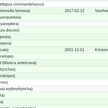
ettapus coromandelianus)
birionetta formosa)
2017-02-12
Voorho
querquedula)
cyanoptera)
ula discors)
peata)
repera)
cata)
2001-12-01
Kricke
nelope)
 (Mareca americana)
rhynchos)
rubripes)
sis)
s erythrorhyncha)
ta)
a)