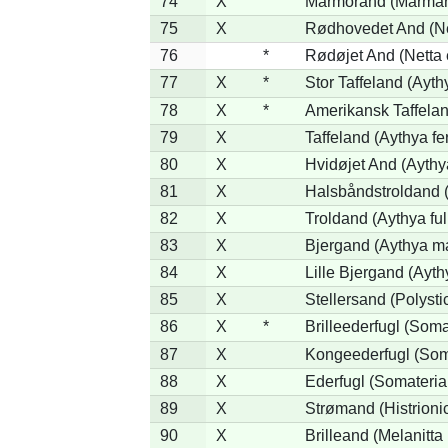
74
X
Marmorand (Marmaron
75
X
Rødhovedet And (Net
76
*
Rødøjet And (Netta 
77
X
*
Stor Taffeland (Aythy
78
X
*
Amerikansk Taffela
79
X
Taffeland (Aythya fe
80
X
Hvidøjet And (Aythy
81
X
Halsbåndstroldand (
82
X
Troldand (Aythya ful
83
X
Bjergand (Aythya ma
84
X
Lille Bjergand (Aythy
85
X
Stellersand (Polystict
86
X
*
Brilleederfugl (Somat
87
X
Kongeederfugl (Soma
88
X
Ederfugl (Somateria
89
X
Strømand (Histrionic
90
X
Brilleand (Melanitta 