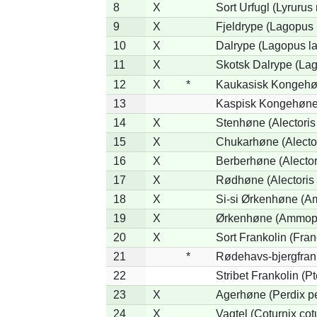
8
X
Sort Urfugl (Lyrurus
9
X
Fjeldrype (Lagopus
10
X
Dalrype (Lagopus l
11
X
Skotsk Dalrype (Lag
12
X
*
Kaukasisk Kongehøn
13
Kaspisk Kongehøne 
14
X
Stenhøne (Alectoris
15
X
Chukarhøne (Alector
16
X
Berberhøne (Alector
17
X
Rødhøne (Alectoris 
18
X
Si-si Ørkenhøne (Am
19
X
Ørkenhøne (Ammope
20
X
Sort Frankolin (Fran
21
*
Rødehavs-bjergfranko
22
Stribet Frankolin (Pt
23
X
Agerhøne (Perdix pe
24
X
Vagtel (Coturnix cot