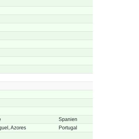
e
Spanien
uel, Azores
Portugal