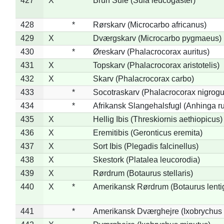
427
X
Brun Sule (Sula leucogaster)
428
*
Rørskarv (Microcarbo africanus)
429
X
Dværgskarv (Microcarbo pygmaeus)
430
*
Øreskarv (Phalacrocorax auritus)
431
X
Topskarv (Phalacrocorax aristotelis)
432
X
Skarv (Phalacrocorax carbo)
433
*
Socotraskarv (Phalacrocorax nigrogul
434
*
Afrikansk Slangehalsfugl (Anhinga ru
435
X
Hellig Ibis (Threskiornis aethiopicus)
436
X
Eremitibis (Geronticus eremita)
437
X
Sort Ibis (Plegadis falcinellus)
438
X
Skestork (Platalea leucorodia)
439
X
Rørdrum (Botaurus stellaris)
440
X
*
Amerikansk Rørdrum (Botaurus lenti
441
*
Amerikansk Dværghejre (Ixobrychus e