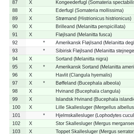
87
X
Kongeederfugl (Somateria spectabili
88
X
Ederfugl (Somateria mollissima)
89
X
Strømand (Histrionicus histrionicus)
90
X
Brilleand (Melanitta perspicillata)
91
X
Fløjlsand (Melanitta fusca)
92
*
Amerikansk Fløjlsand (Melanitta deg
93
*
Sibirisk Fløjlsand (Melanitta stejnege
94
X
Sortand (Melanitta nigra)
95
X
*
Amerikansk Sortand (Melanitta amer
96
X
Havlit (Clangula hyemalis)
97
X
*
Bøffeland (Bucephala albeola)
98
X
Hvinand (Bucephala clangula)
99
X
Islandsk Hvinand (Bucephala islandi
100
X
Lille Skallesluger (Mergellus albellus
101
*
Hjelmskallesluger (Lophodytes cucul
102
X
Stor Skallesluger (Mergus merganser
103
X
Toppet Skallesluger (Mergus serrator