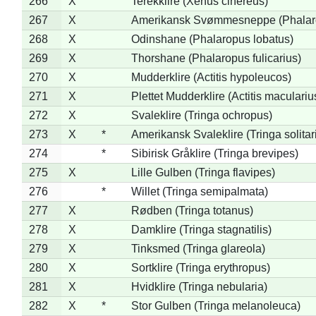
266
X
Terekklire (Xenus cinereus)
267
X
Amerikansk Svømmesneppe (Phalarop
268
X
Odinshane (Phalaropus lobatus)
269
X
Thorshane (Phalaropus fulicarius)
270
X
Mudderklire (Actitis hypoleucos)
271
X
Plettet Mudderklire (Actitis maculariu
272
X
Svaleklire (Tringa ochropus)
273
X
*
Amerikansk Svaleklire (Tringa solitar
274
*
Sibirisk Gråklire (Tringa brevipes)
275
X
Lille Gulben (Tringa flavipes)
276
*
Willet (Tringa semipalmata)
277
X
Rødben (Tringa totanus)
278
X
Damklire (Tringa stagnatilis)
279
X
Tinksmed (Tringa glareola)
280
X
Sortklire (Tringa erythropus)
281
X
Hvidklire (Tringa nebularia)
282
X
*
Stor Gulben (Tringa melanoleuca)