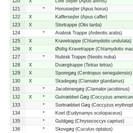
120
X
Lille Sejler (Apus affinis)
121
*
Horussejler (Apus horus)
122
X
Kaffersejler (Apus caffer)
123
X
Stortrappe (Otis tarda)
124
*
Arabisk Trappe (Ardeotis arabs)
125
X
Kravetrappe (Chlamydotis undulata)
126
X
Østlig Kravetrappe (Chlamydotis mac
127
*
Nubisk Trappe (Neotis nuba)
128
X
Dværgtrappe (Tetrax tetrax)
129
X
Sporegøg (Centropus senegalensis)
130
X
Skadegøg (Clamator glandarius)
131
*
Jacobinergøg (Clamator jacobinus)
132
X
*
Gulnæbbet Gøg (Coccyzus american
133
*
Sortnæbbet Gøg (Coccyzus erythrop
134
*
Koel (Eudynamys scolopaceus)
135
*
Guldgøg (Chrysococcyx caprius)
136
*
Skovgøg (Cuculus optatus)