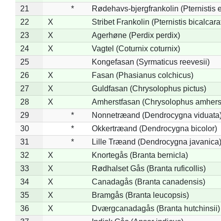
21
*
Rødehavs-bjergfrankolin (Pternistis e
22
X
Stribet Frankolin (Pternistis bicalcara
23
X
Agerhøne (Perdix perdix)
24
X
Vagtel (Coturnix coturnix)
25
Kongefasan (Syrmaticus reevesii)
26
X
Fasan (Phasianus colchicus)
27
X
Guldfasan (Chrysolophus pictus)
28
X
Amherstfasan (Chrysolophus amhers
29
*
Nonnetræand (Dendrocygna viduata
30
*
Okkertræand (Dendrocygna bicolor)
31
*
Lille Træand (Dendrocygna javanica
32
X
Knortegås (Branta bernicla)
33
X
Rødhalset Gås (Branta ruficollis)
34
X
Canadagås (Branta canadensis)
35
X
Bramgås (Branta leucopsis)
36
X
Dværgcanadagås (Branta hutchinsii)