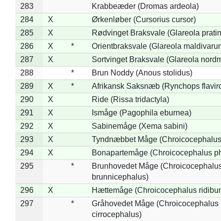
283
Krabbeæder (Dromas ardeola)
284
X
Ørkenløber (Cursorius cursor)
285
X
Rødvinget Braksvale (Glareola pratin
286
X
*
Orientbraksvale (Glareola maldivaru
287
X
Sortvinget Braksvale (Glareola nord
288
*
Brun Noddy (Anous stolidus)
289
X
*
Afrikansk Saksnæb (Rynchops flaviro
290
X
Ride (Rissa tridactyla)
291
X
Ismåge (Pagophila eburnea)
292
X
Sabinemåge (Xema sabini)
293
X
Tyndnæbbet Måge (Chroicocephalus
294
X
Bonapartemåge (Chroicocephalus ph
295
*
Brunhovedet Måge (Chroicocephalu
brunnicephalus)
296
X
Hættemåge (Chroicocephalus ridibu
297
*
Gråhovedet Måge (Chroicocephalus
cirrocephalus)