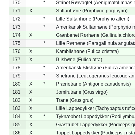
170
*
Stribet Rørvagtel (Aenigmatolimnas 
171
X
Sultanhøne (Porphyrio porphyrio)
172
*
Lille Sultanhøne (Porphyrio alleni)
173
*
Amerikansk Sultanhøne (Porphyrio m
174
X
Grønbenet Rørhøne (Gallinula chlor
175
*
Lille Rørhøne (Paragallinula angulat
176
X
Kamblishøne (Fulica cristata)
177
X
Blishøne (Fulica atra)
178
*
Amerikansk Blishøne (Fulica americ
179
*
Snetrane (Leucogeranus leucogeran
180
X
*
Prærietrane (Antigone canadensis)
181
X
Jomfrutrane (Grus virgo)
182
X
Trane (Grus grus)
183
X
Lille Lappedykker (Tachybaptus rufico
184
X
*
Tyknæbbet Lappedykker (Podilymbu
185
X
Gråstrubet Lappedykker (Podiceps g
186
X
Toppet Lappedykker (Podiceps crista