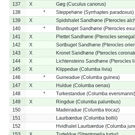
137
X
Gøg (Cuculus canorus)
138
*
Steppehøne (Syrrhaptes paradoxus)
139
X
Spidshalet Sandhøne (Pterocles alch
140
*
Brunbuget Sandhøne (Pterocles exus
141
X
Plettet Sandhøne (Pterocles senegal
142
X
Sortbuget Sandhøne (Pterocles orient
143
X
Kronet Sandhøne (Pterocles coronat
144
X
Lichtensteins Sandhøne (Pterocles lic
145
X
Klippedue (Columba livia)
146
*
Guineadue (Columba guinea)
147
X
Huldue (Columba oenas)
148
*
Turkestandue (Columba eversmanni
149
X
Ringdue (Columba palumbus)
150
Madeiradue (Columba trocaz)
151
Laurbærdue (Columba bollii)
152
Hvidhalet Laurbærdue (Columba jun
153
X
Turteldue (Streptopelia turtur)