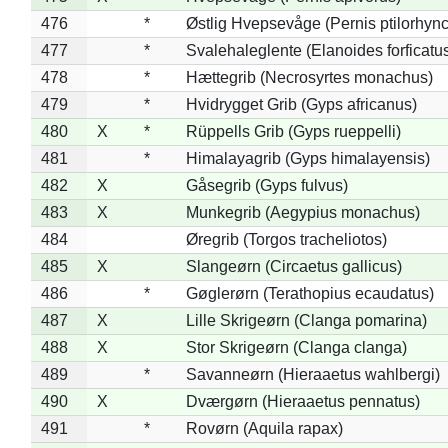
476
*
Østlig Hvepsevåge (Pernis ptilorhyn
477
*
Svalehaleglente (Elanoides forficatu
478
*
Hættegrib (Necrosyrtes monachus)
479
*
Hvidrygget Grib (Gyps africanus)
480
X
*
Rüppells Grib (Gyps rueppelli)
481
*
Himalayagrib (Gyps himalayensis)
482
X
Gåsegrib (Gyps fulvus)
483
X
Munkegrib (Aegypius monachus)
484
Øregrib (Torgos tracheliotos)
485
X
Slangeørn (Circaetus gallicus)
486
*
Gøglerørn (Terathopius ecaudatus)
487
X
Lille Skrigeørn (Clanga pomarina)
488
X
Stor Skrigeørn (Clanga clanga)
489
*
Savanneørn (Hieraaetus wahlbergi)
490
X
Dværgørn (Hieraaetus pennatus)
491
*
Rovørn (Aquila rapax)