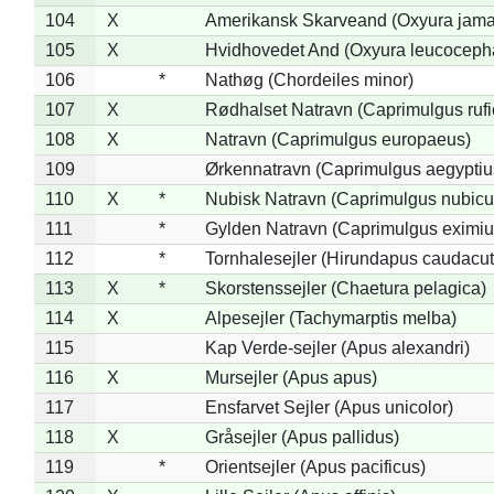
104
X
Amerikansk Skarveand (Oxyura jama
105
X
Hvidhovedet And (Oxyura leucoceph
106
*
Nathøg (Chordeiles minor)
107
X
Rødhalset Natravn (Caprimulgus rufic
108
X
Natravn (Caprimulgus europaeus)
109
Ørkennatravn (Caprimulgus aegyptiu
110
X
*
Nubisk Natravn (Caprimulgus nubicu
111
*
Gylden Natravn (Caprimulgus eximiu
112
*
Tornhalesejler (Hirundapus caudacut
113
X
*
Skorstenssejler (Chaetura pelagica)
114
X
Alpesejler (Tachymarptis melba)
115
Kap Verde-sejler (Apus alexandri)
116
X
Mursejler (Apus apus)
117
Ensfarvet Sejler (Apus unicolor)
118
X
Gråsejler (Apus pallidus)
119
*
Orientsejler (Apus pacificus)