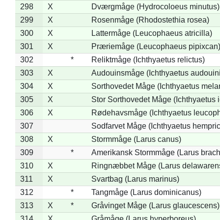
298
X
Dværgmåge (Hydrocoloeus minutus)
299
X
Rosenmåge (Rhodostethia rosea)
300
X
Lattermåge (Leucophaeus atricilla)
301
X
Præriemåge (Leucophaeus pipixcan
302
*
Reliktmåge (Ichthyaetus relictus)
303
X
Audouinsmåge (Ichthyaetus audouini
304
X
Sorthovedet Måge (Ichthyaetus mela
305
X
Stor Sorthovedet Måge (Ichthyaetus 
306
X
Rødehavsmåge (Ichthyaetus leucop
307
Sodfarvet Måge (Ichthyaetus hempric
308
X
Stormmåge (Larus canus)
309
*
Amerikansk Stormmåge (Larus brach
310
X
Ringnæbbet Måge (Larus delawarens
311
X
Svartbag (Larus marinus)
312
*
Tangmåge (Larus dominicanus)
313
X
*
Gråvinget Måge (Larus glaucescens)
314
X
Gråmåge (Larus hyperboreus)