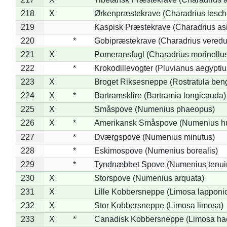
218
X
Ørkenpræstekrave (Charadrius lesche
219
Kaspisk Præstekrave (Charadrius asi
220
*
Gobipræstekrave (Charadrius veredu
221
X
Pomeransfugl (Charadrius morinellu
222
*
Krokodillevogter (Pluvianus aegyptiu
223
X
Broget Riksesneppe (Rostratula ben
224
X
*
Bartramsklire (Bartramia longicauda)
225
X
Småspove (Numenius phaeopus)
226
X
*
Amerikansk Småspove (Numenius h
227
*
Dværgspove (Numenius minutus)
228
*
Eskimospove (Numenius borealis)
229
*
Tyndnæbbet Spove (Numenius tenuiro
230
X
Storspove (Numenius arquata)
231
X
Lille Kobbersneppe (Limosa lapponi
232
X
Stor Kobbersneppe (Limosa limosa)
233
X
*
Canadisk Kobbersneppe (Limosa ha