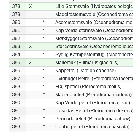
378
X
Lille Stormsvale (Hydrobates pelagic
379
Madeirastormsvale (Oceanodroma ca
380
*
Acorerstormsvale (Oceanodroma mon
381
*
Kap Verde-stormsvale (Oceanodroma
382
*
Mørkrygget Stormsvale (Oceanodrom
383
X
Stor Stormsvale (Oceanodroma leuc
384
*
Sydlig Kæmpestormfugl (Macronecte
385
X
Mallemuk (Fulmarus glacialis)
386
*
Kappetrel (Daption capense)
387
*
Hvidbuget Petrel (Pterodroma incerta
388
*
Fløjlspetrel (Pterodroma mollis)
389
*
Madeirapetrel (Pterodroma madeira)
390
Kap Verde-petrel (Pterodroma feae)
391
*
Desertas Petrel (Pterodroma deserta
392
*
Bermudapetrel (Pterodroma cahow)
393
*
Cariberpetrel (Pterodroma hasitata)