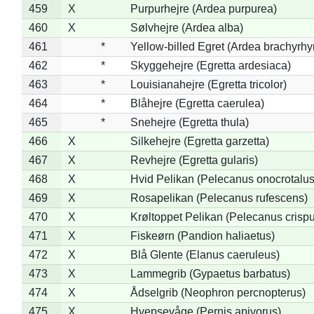
459
X
Purpurhejre (Ardea purpurea)
460
X
Sølvhejre (Ardea alba)
461
*
Yellow-billed Egret (Ardea brachyrh
462
*
Skyggehejre (Egretta ardesiaca)
463
*
Louisianahejre (Egretta tricolor)
464
*
Blåhejre (Egretta caerulea)
465
*
Snehejre (Egretta thula)
466
X
Silkehejre (Egretta garzetta)
467
X
Revhejre (Egretta gularis)
468
X
Hvid Pelikan (Pelecanus onocrotalus
469
X
Rosapelikan (Pelecanus rufescens)
470
X
Krøltoppet Pelikan (Pelecanus crisp
471
X
Fiskeørn (Pandion haliaetus)
472
X
Blå Glente (Elanus caeruleus)
473
X
Lammegrib (Gypaetus barbatus)
474
X
Ådselgrib (Neophron percnopterus)
475
X
Hvepsevåge (Pernis apivorus)