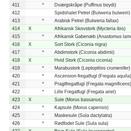
411
*
Dværgskråpe (Puffinus boydi)
412
Spidshalet Petrel (Bulweria bulwerii)
413
*
Arabisk Petrel (Bulweria fallax)
414
X
Afrikansk Skovstork (Mycteria ibis)
415
*
Afrikansk Gabenæb (Anastomus lame
416
X
Sort Stork (Ciconia nigra)
417
*
Abdimstork (Ciconia abdimii)
418
X
Hvid Stork (Ciconia ciconia)
419
*
Marabustork (Leptoptilos crumenifer)
420
*
Ascension-fregatfugl (Fregata aquila
421
*
Pragtfregatfugl (Fregata magnificens
422
*
Lille Fregatfugl (Fregata ariel)
423
X
Sule (Morus bassanus)
424
*
Kapsule (Morus capensis)
425
*
Maskesule (Sula dactylatra)
426
*
Rødfodet Sule (Sula sula)