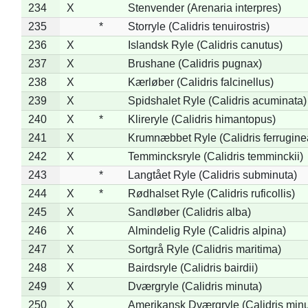
234
X
Stenvender (Arenaria interpres)
235
*
Storryle (Calidris tenuirostris)
236
X
Islandsk Ryle (Calidris canutus)
237
X
Brushane (Calidris pugnax)
238
X
Kærløber (Calidris falcinellus)
239
X
Spidshalet Ryle (Calidris acuminata)
240
X
*
Klireryle (Calidris himantopus)
241
X
Krumnæbbet Ryle (Calidris ferrugine
242
X
Temmincksryle (Calidris temminckii)
243
*
Langtået Ryle (Calidris subminuta)
244
X
*
Rødhalset Ryle (Calidris ruficollis)
245
X
Sandløber (Calidris alba)
246
X
Almindelig Ryle (Calidris alpina)
247
X
Sortgrå Ryle (Calidris maritima)
248
X
Bairdsryle (Calidris bairdii)
249
X
Dværgryle (Calidris minuta)
250
X
Amerikansk Dværgryle (Calidris minut