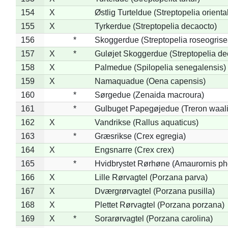
154
X
Østlig Turteldue (Streptopelia oriental
155
X
Tyrkerdue (Streptopelia decaocto)
156
*
Skoggerdue (Streptopelia roseogrise
157
X
*
Guløjet Skoggerdue (Streptopelia de
158
X
Palmedue (Spilopelia senegalensis)
159
X
Namaquadue (Oena capensis)
160
*
Sørgedue (Zenaida macroura)
161
*
Gulbuget Papegøjedue (Treron waali
162
X
Vandrikse (Rallus aquaticus)
163
*
Græsrikse (Crex egregia)
164
X
Engsnarre (Crex crex)
165
*
Hvidbrystet Rørhøne (Amaurornis ph
166
X
Lille Rørvagtel (Porzana parva)
167
X
Dværgrørvagtel (Porzana pusilla)
168
X
Plettet Rørvagtel (Porzana porzana)
169
X
*
Sorarørvagtel (Porzana carolina)