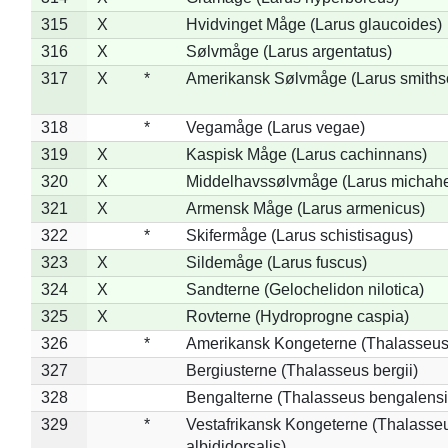
315
X
Hvidvinget Måge (Larus glaucoides)
316
X
Sølvmåge (Larus argentatus)
317
X
*
Amerikansk Sølvmåge (Larus smiths
318
*
Vegamåge (Larus vegae)
319
X
Kaspisk Måge (Larus cachinnans)
320
X
Middelhavssølvmåge (Larus michahel
321
X
Armensk Måge (Larus armenicus)
322
*
Skifermåge (Larus schistisagus)
323
X
Sildemåge (Larus fuscus)
324
X
Sandterne (Gelochelidon nilotica)
325
X
Rovterne (Hydroprogne caspia)
326
*
Amerikansk Kongeterne (Thalasseu
327
Bergiusterne (Thalasseus bergii)
328
Bengalterne (Thalasseus bengalensi
329
*
Vestafrikansk Kongeterne (Thalasse
albididorsalis)