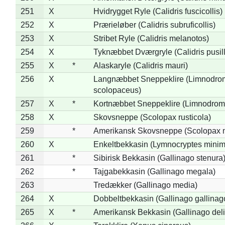
251
X
Hvidrygget Ryle (Calidris fuscicollis)
252
X
Prærieløber (Calidris subruficollis)
253
X
Stribet Ryle (Calidris melanotos)
254
X
Tyknæbbet Dværgryle (Calidris pusil
255
X
*
Alaskaryle (Calidris mauri)
256
X
Langnæbbet Sneppeklire (Limnodro
scolopaceus)
257
X
*
Kortnæbbet Sneppeklire (Limnodrom
258
X
Skovsneppe (Scolopax rusticola)
259
*
Amerikansk Skovsneppe (Scolopax m
260
X
Enkeltbekkasin (Lymnocryptes minim
261
*
Sibirisk Bekkasin (Gallinago stenura
262
*
Tajgabekkasin (Gallinago megala)
263
Tredækker (Gallinago media)
264
X
Dobbeltbekkasin (Gallinago gallinag
265
X
*
Amerikansk Bekkasin (Gallinago deli