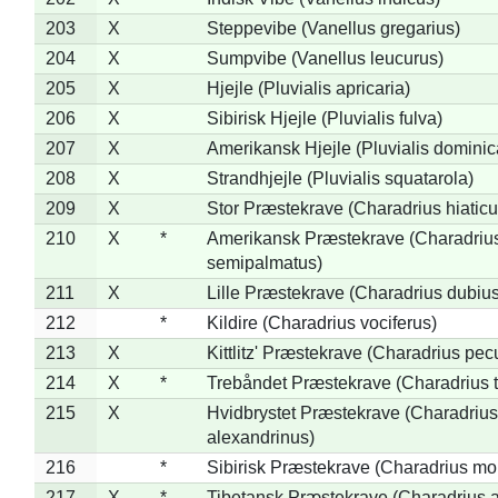
203
X
Steppevibe (Vanellus gregarius)
204
X
Sumpvibe (Vanellus leucurus)
205
X
Hjejle (Pluvialis apricaria)
206
X
Sibirisk Hjejle (Pluvialis fulva)
207
X
Amerikansk Hjejle (Pluvialis dominic
208
X
Strandhjejle (Pluvialis squatarola)
209
X
Stor Præstekrave (Charadrius hiaticu
210
X
*
Amerikansk Præstekrave (Charadriu
semipalmatus)
211
X
Lille Præstekrave (Charadrius dubius
212
*
Kildire (Charadrius vociferus)
213
X
Kittlitz' Præstekrave (Charadrius pec
214
X
*
Trebåndet Præstekrave (Charadrius tr
215
X
Hvidbrystet Præstekrave (Charadrius
alexandrinus)
216
*
Sibirisk Præstekrave (Charadrius mo
217
X
*
Tibetansk Præstekrave (Charadrius at