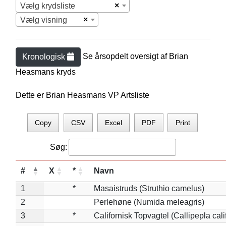
×
Vælg krydsliste
×
Vælg visning
Se årsopdelt oversigt af
Brian
Kronologisk
Heasman
s kryds
Dette er Brian Heasmans VP Artsliste
Copy
CSV
Excel
PDF
Print
Søg:
#
X
*
Navn
1
*
Masaistruds (Struthio camelus)
2
Perlehøne (Numida meleagris)
3
*
Californisk Topvagtel (Callipepla cali