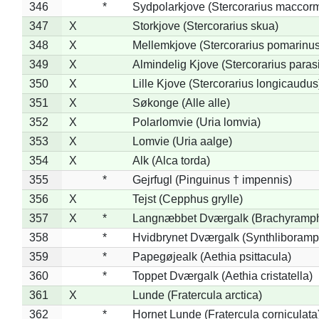
346
*
Sydpolarkjove (Stercorarius maccorm
347
X
Storkjove (Stercorarius skua)
348
X
Mellemkjove (Stercorarius pomarinus
349
X
Almindelig Kjove (Stercorarius parasi
350
X
Lille Kjove (Stercorarius longicaudus
351
X
Søkonge (Alle alle)
352
X
Polarlomvie (Uria lomvia)
353
X
Lomvie (Uria aalge)
354
X
Alk (Alca torda)
355
*
Gejrfugl (Pinguinus † impennis)
356
X
Tejst (Cepphus grylle)
357
X
*
Langnæbbet Dværgalk (Brachyramph
358
*
Hvidbrynet Dværgalk (Synthliboramp
359
*
Papegøjealk (Aethia psittacula)
360
*
Toppet Dværgalk (Aethia cristatella)
361
X
Lunde (Fratercula arctica)
362
*
Hornet Lunde (Fratercula corniculata