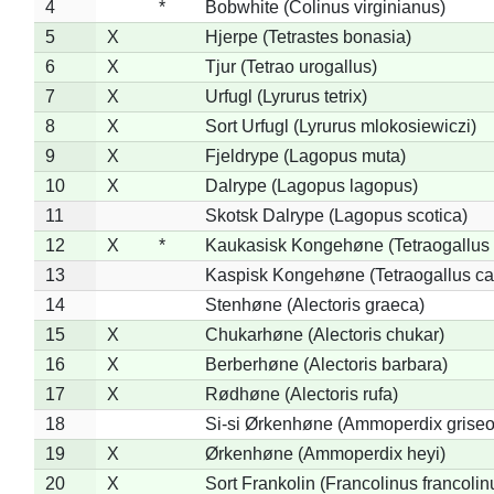
4
*
Bobwhite (Colinus virginianus)
5
X
Hjerpe (Tetrastes bonasia)
6
X
Tjur (Tetrao urogallus)
7
X
Urfugl (Lyrurus tetrix)
8
X
Sort Urfugl (Lyrurus mlokosiewiczi)
9
X
Fjeldrype (Lagopus muta)
10
X
Dalrype (Lagopus lagopus)
11
Skotsk Dalrype (Lagopus scotica)
12
X
*
Kaukasisk Kongehøne (Tetraogallus 
13
Kaspisk Kongehøne (Tetraogallus ca
14
Stenhøne (Alectoris graeca)
15
X
Chukarhøne (Alectoris chukar)
16
X
Berberhøne (Alectoris barbara)
17
X
Rødhøne (Alectoris rufa)
18
Si-si Ørkenhøne (Ammoperdix griseo
19
X
Ørkenhøne (Ammoperdix heyi)
20
X
Sort Frankolin (Francolinus francolin