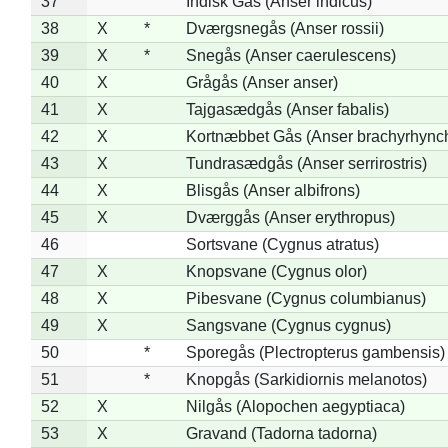
37
Indisk Gås (Anser indicus)
38
X
*
Dværgsnegås (Anser rossii)
39
X
*
Snegås (Anser caerulescens)
40
X
Grågås (Anser anser)
41
X
Tajgasædgås (Anser fabalis)
42
X
Kortnæbbet Gås (Anser brachyrhync
43
X
Tundrasædgås (Anser serrirostris)
44
X
Blisgås (Anser albifrons)
45
X
Dværggås (Anser erythropus)
46
Sortsvane (Cygnus atratus)
47
X
Knopsvane (Cygnus olor)
48
X
Pibesvane (Cygnus columbianus)
49
X
Sangsvane (Cygnus cygnus)
50
*
Sporegås (Plectropterus gambensis)
51
*
Knopgås (Sarkidiornis melanotos)
52
X
Nilgås (Alopochen aegyptiaca)
53
X
Gravand (Tadorna tadorna)