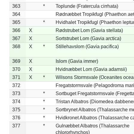
363
*
Toplunde (Fratercula cirrhata)
364
Rødnæbbet Tropikfugl (Phaethon ae
365
*
Hvidhalet Tropikfugl (Phaethon leptu
366
X
Rødstrubet Lom (Gavia stellata)
367
X
Sortstrubet Lom (Gavia arctica)
368
X
*
Stillehavslom (Gavia pacifica)
369
X
Islom (Gavia immer)
370
X
Hvidnæbbet Lom (Gavia adamsii)
371
X
*
Wilsons Stormsvale (Oceanites ocea
372
Fregatstormsvale (Pelagodroma mar
373
*
Sortbuget Fregatstormsvale (Fregetta
374
*
Tristan Albatros (Diomedea dabbene
375
*
Sortbrynet Albatros (Thalassarche m
376
*
Hvidkronet Albatros (Thalassarche c
377
*
Gulnæbbet Albatros (Thalassarche
chlororhynchos)