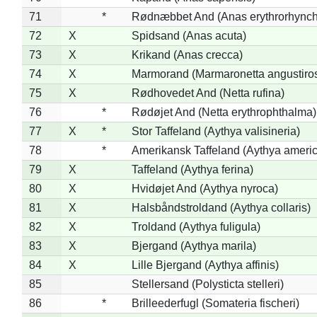
71
*
Rødnæbbet And (Anas erythrorhynch
72
X
Spidsand (Anas acuta)
73
X
Krikand (Anas crecca)
74
X
Marmorand (Marmaronetta angustirost
75
X
Rødhovedet And (Netta rufina)
76
*
Rødøjet And (Netta erythrophthalma)
77
X
*
Stor Taffeland (Aythya valisineria)
78
*
Amerikansk Taffeland (Aythya ameri
79
X
Taffeland (Aythya ferina)
80
X
Hvidøjet And (Aythya nyroca)
81
X
Halsbåndstroldand (Aythya collaris)
82
X
Troldand (Aythya fuligula)
83
X
Bjergand (Aythya marila)
84
X
Lille Bjergand (Aythya affinis)
85
Stellersand (Polysticta stelleri)
86
*
Brilleederfugl (Somateria fischeri)