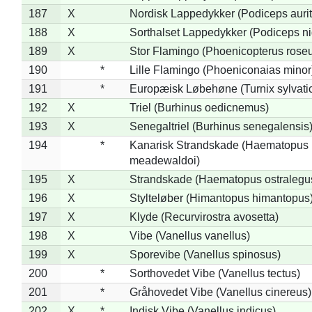
187
X
Nordisk Lappedykker (Podiceps aurit
188
X
Sorthalset Lappedykker (Podiceps nig
189
X
Stor Flamingo (Phoenicopterus rose
190
*
Lille Flamingo (Phoeniconaias minor
191
*
Europæisk Løbehøne (Turnix sylvati
192
X
Triel (Burhinus oedicnemus)
193
X
Senegaltriel (Burhinus senegalensis
194
*
Kanarisk Strandskade (Haematopus
meadewaldoi)
195
X
Strandskade (Haematopus ostralegu
196
X
Stylteløber (Himantopus himantopus
197
X
Klyde (Recurvirostra avosetta)
198
X
Vibe (Vanellus vanellus)
199
X
Sporevibe (Vanellus spinosus)
200
*
Sorthovedet Vibe (Vanellus tectus)
201
*
Gråhovedet Vibe (Vanellus cinereus)
202
X
*
Indisk Vibe (Vanellus indicus)