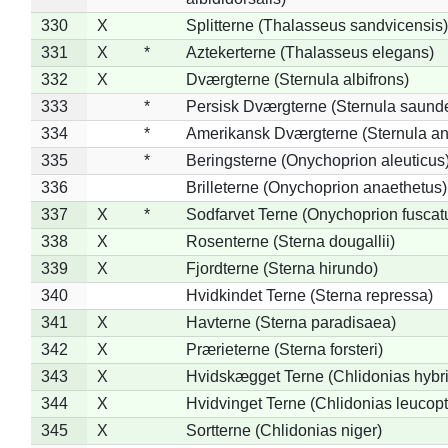
330
X
Splitterne (Thalasseus sandvicensis)
331
X
*
Aztekerterne (Thalasseus elegans)
332
X
Dværgterne (Sternula albifrons)
333
*
Persisk Dværgterne (Sternula saunde
334
*
Amerikansk Dværgterne (Sternula ant
335
*
Beringsterne (Onychoprion aleuticus
336
Brilleterne (Onychoprion anaethetus)
337
X
*
Sodfarvet Terne (Onychoprion fuscat
338
X
Rosenterne (Sterna dougallii)
339
X
Fjordterne (Sterna hirundo)
340
Hvidkindet Terne (Sterna repressa)
341
X
Havterne (Sterna paradisaea)
342
X
Prærieterne (Sterna forsteri)
343
X
Hvidskægget Terne (Chlidonias hybr
344
X
Hvidvinget Terne (Chlidonias leucopt
345
X
Sortterne (Chlidonias niger)