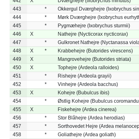
442
X
Dværghejre (Ixobrychus minutus)
443
*
Okkergul Dværghejre (Ixobrychus sin
444
*
Mørk Dværghejre (Ixobrychus eurhy
445
*
Pygmæhejre (Ixobrychus sturmii)
446
X
Nathejre (Nycticorax nycticorax)
447
*
Gulkronet Nathejre (Nyctanassa viol
448
X
*
Krabbehejre (Butorides virescens)
449
X
Mangrovehejre (Butorides striata)
450
X
Tophejre (Ardeola ralloides)
451
*
Rishejre (Ardeola grayii)
452
*
Vinhejre (Ardeola bacchus)
453
X
Kohejre (Bubulcus ibis)
454
*
Østlig Kohejre (Bubulcus coromandu
455
X
Fiskehejre (Ardea cinerea)
456
*
Stor Blåhejre (Ardea herodias)
457
*
Sorthovedet Hejre (Ardea melanocep
458
*
Goliathejre (Ardea goliath)