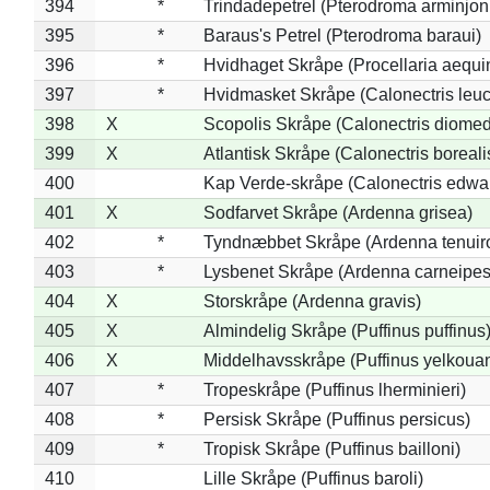
394
*
Trindadepetrel (Pterodroma arminjon
395
*
Baraus's Petrel (Pterodroma baraui)
396
*
Hvidhaget Skråpe (Procellaria aequin
397
*
Hvidmasket Skråpe (Calonectris leu
398
X
Scopolis Skråpe (Calonectris diome
399
X
Atlantisk Skråpe (Calonectris boreali
400
Kap Verde-skråpe (Calonectris edwar
401
X
Sodfarvet Skråpe (Ardenna grisea)
402
*
Tyndnæbbet Skråpe (Ardenna tenuiro
403
*
Lysbenet Skråpe (Ardenna carneipes
404
X
Storskråpe (Ardenna gravis)
405
X
Almindelig Skråpe (Puffinus puffinus
406
X
Middelhavsskråpe (Puffinus yelkoua
407
*
Tropeskråpe (Puffinus lherminieri)
408
*
Persisk Skråpe (Puffinus persicus)
409
*
Tropisk Skråpe (Puffinus bailloni)
410
Lille Skråpe (Puffinus baroli)