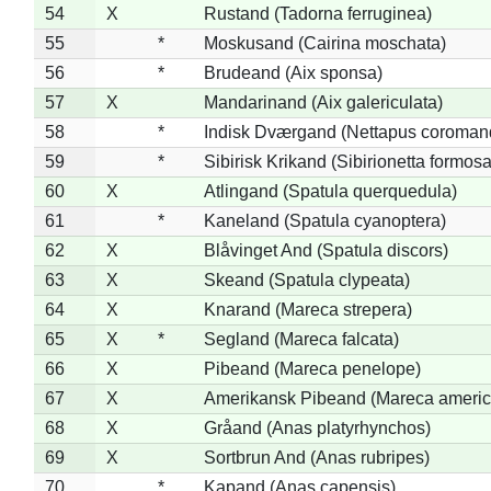
54
X
Rustand (Tadorna ferruginea)
55
*
Moskusand (Cairina moschata)
56
*
Brudeand (Aix sponsa)
57
X
Mandarinand (Aix galericulata)
58
*
Indisk Dværgand (Nettapus coroman
59
*
Sibirisk Krikand (Sibirionetta formosa
60
X
Atlingand (Spatula querquedula)
61
*
Kaneland (Spatula cyanoptera)
62
X
Blåvinget And (Spatula discors)
63
X
Skeand (Spatula clypeata)
64
X
Knarand (Mareca strepera)
65
X
*
Segland (Mareca falcata)
66
X
Pibeand (Mareca penelope)
67
X
Amerikansk Pibeand (Mareca americ
68
X
Gråand (Anas platyrhynchos)
69
X
Sortbrun And (Anas rubripes)
70
*
Kapand (Anas capensis)