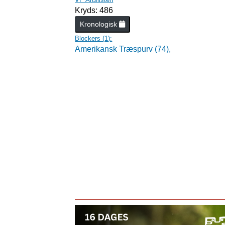
Kryds: 486
Kronologisk
Blockers (
1
):
Amerikansk Træspurv (74),