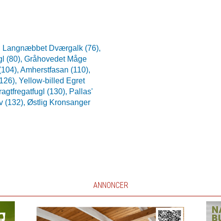
,
Langnæbbet Dværgalk (76),
l (80),
Gråhovedet Måge
(104),
Amherstfasan (110),
(126),
Yellow-billed Egret
ragtfregatfugl (130),
Pallas'
v (132),
Østlig Kronsanger
ANNONCER