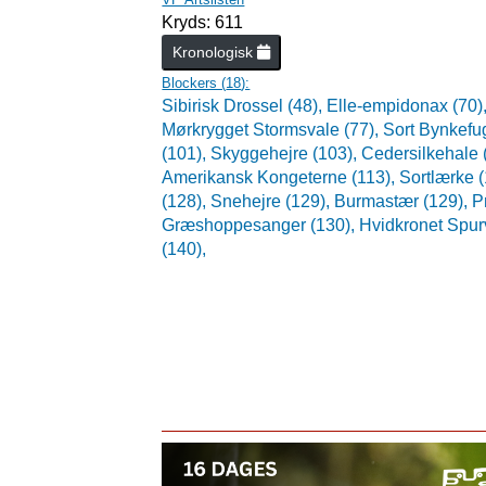
Kryds: 611
Kronologisk
Blockers (
18
):
Sibirisk Drossel (48),
Elle-empidonax (70)
Mørkrygget Stormsvale (77),
Sort Bynkefug
(101),
Skyggehejre (103),
Cedersilkehale 
Amerikansk Kongeterne (113),
Sortlærke 
(128),
Snehejre (129),
Burmastær (129),
P
Græshoppesanger (130),
Hvidkronet Spur
(140),