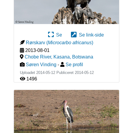
Se
Se link-side
Rørskarv
(
Microcarbo africanus
)
2013-08-01
Chobe River, Kasana
,
Botswana
Søren Vinding
-
Se profil
Uploadet 2014-05-12 Publiceret
2014-05-12
1496