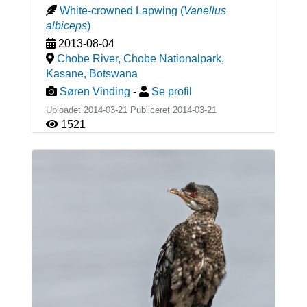
White-crowned Lapwing
(
Vanellus
albiceps
)
2013-08-04
Chobe River, Chobe Nationalpark,
Kasane
,
Botswana
Søren Vinding
-
Se profil
Uploadet 2014-03-21 Publiceret
2014-03-21
1521