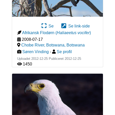
Se
Se link-side
Afrikansk Flodørn
(
Haliaeetus vocifer
)
2008-07-17
Chobe River, Botswana
,
Botswana
Søren Vinding
-
Se profil
Uploadet 2012-12-25 Publiceret
2012-12-25
1450