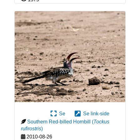
Se
Se link-side
Southern Red-billed Hornbill
(
Tockus
rufirostris
)
2010-08-26