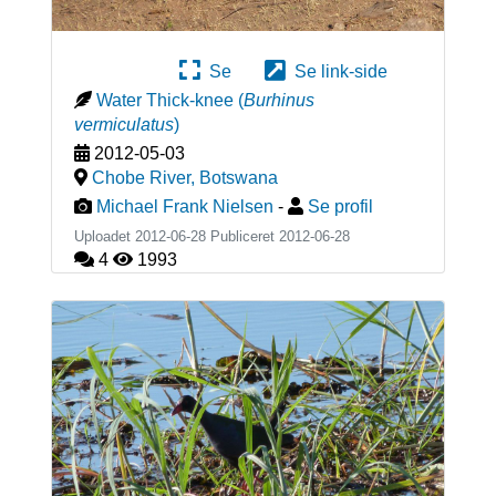
Se
Se link-side
Water Thick-knee
(
Burhinus
vermiculatus
)
2012-05-03
Chobe River
,
Botswana
Michael Frank Nielsen
-
Se profil
Uploadet 2012-06-28 Publiceret
2012-06-28
4
1993