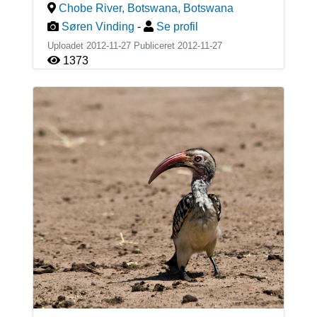
Chobe River, Botswana
,
Botswana
Søren Vinding
-
Se profil
Uploadet 2012-11-27 Publiceret
2012-11-27
1373