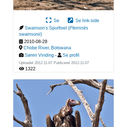
Se
Se link-side
Swainson's Spurfowl
(
Pternistis
swainsonii
)
2010-08-28
Chobe River
,
Botswana
Søren Vinding
-
Se profil
Uploadet 2012-11-07 Publiceret
2012-11-07
1322