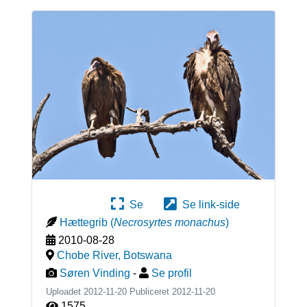
Se
Se link-side
Hættegrib
(
Necrosyrtes monachus
)
2010-08-28
Chobe River
,
Botswana
Søren Vinding
-
Se profil
Uploadet 2012-11-20 Publiceret
2012-11-20
1575