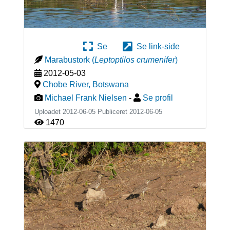
Se
Se link-side
Marabustork
(
Leptoptilos crumenifer
)
2012-05-03
Chobe River
,
Botswana
Michael Frank Nielsen
-
Se profil
Uploadet 2012-06-05 Publiceret
2012-06-05
1470