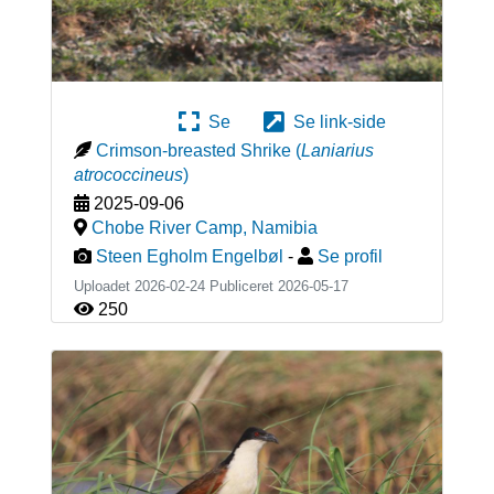
Se
Se link-side
Crimson-breasted Shrike
(
Laniarius
atrococcineus
)
2025-09-06
Chobe River Camp
,
Namibia
Steen Egholm Engelbøl
-
Se profil
Uploadet 2026-02-24 Publiceret
2026-05-17
250