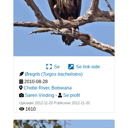
Se
Se link-side
Øregrib
(
Torgos tracheliotos
)
2010-08-28
Chobe River
,
Botswana
Søren Vinding
-
Se profil
Uploadet 2012-11-20 Publiceret
2012-11-20
1610