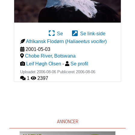
Se
Se link-side
Afrikansk Flodørn
(
Haliaeetus vocifer
)
2001-05-03
Chobe River
,
Botswana
Leif Høgh Olsen
-
Se profil
Uploadet 2006-08-06 Publiceret
2006-08-06
1
2397
ANNONCER