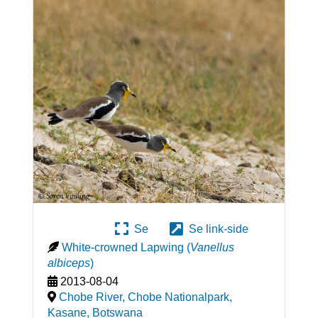
Se
Se link-side
White-crowned Lapwing
(
Vanellus
albiceps
)
2013-08-04
Chobe River, Chobe Nationalpark,
Kasane
,
Botswana