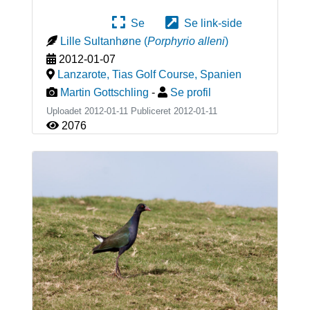
Se
Se link-side
Lille Sultanhøne
(
Porphyrio alleni
)
2012-01-07
Lanzarote, Tias Golf Course
,
Spanien
Martin Gottschling
-
Se profil
Uploadet 2012-01-11 Publiceret
2012-01-11
2076