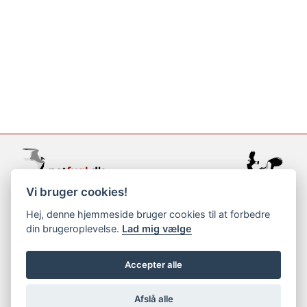
Vi bruger cookies!
support@netfugl.dk
Hej, denne hjemmeside bruger cookies til at forbedre
din brugeroplevelse.
Lad mig vælge
copyright © 2002-2023
Accepter alle
Afslå alle