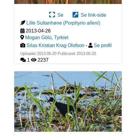
Se
Se link-side
Lille Sultanhøne
(
Porphyrio alleni
)
2013-04-26
Mogan Gölü
,
Tyrkiet
Silas Kristian Krag Olofson
-
Se profil
Uploadet 2013-05-20 Publiceret
2013-05-20
1
2237