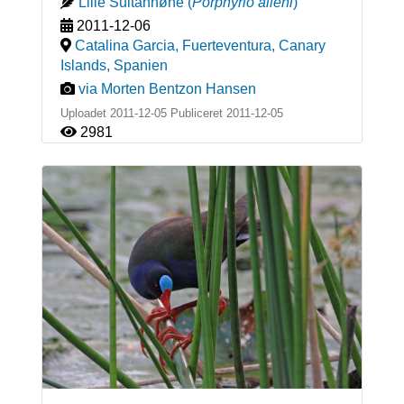
Lille Sultanhøne
(
Porphyrio alleni
)
2011-12-06
Catalina Garcia, Fuerteventura, Canary
Islands
,
Spanien
via Morten Bentzon Hansen
Uploadet 2011-12-05 Publiceret
2011-12-05
2981