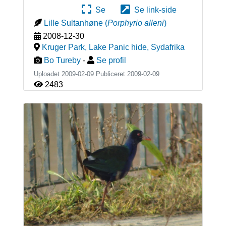
Se
Se link-side
Lille Sultanhøne
(
Porphyrio alleni
)
2008-12-30
Kruger Park, Lake Panic hide
,
Sydafrika
Bo Tureby
-
Se profil
Uploadet 2009-02-09 Publiceret
2009-02-09
2483