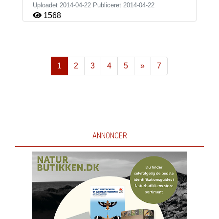
Uploadet 2014-04-22 Publiceret
2014-04-22
1568
1
2
3
4
5
»
7
Næste
ANNONCER