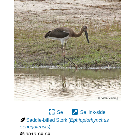
Se
Se link-side
Saddle-billed Stork
(
Ephippiorhynchus
senegalensis
)
2013-08-08