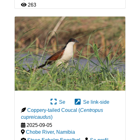
263
Se
Se link-side
Coppery-tailed Coucal
(
Centropus
cupreicaudus
)
2025-09-05
Chobe River
,
Namibia