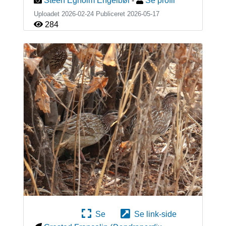
Steen Egholm Engelbøl
-
Se profil
Uploadet 2026-02-24 Publiceret
2026-05-17
284
Se
Se link-side