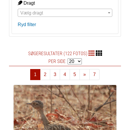
Dragt
Vælg dragt
Ryd filter
SØGERESULTATER (122 FOTOS)
PER SIDE:
1
2
3
4
5
»
7
Næste