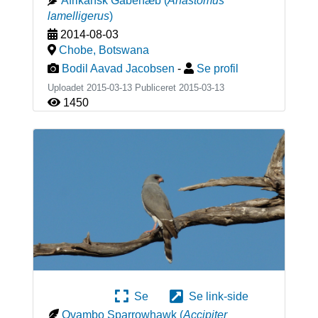
Afrikansk Gabenæb
(
Anastomus
lamelligerus
)
2014-08-03
Chobe
,
Botswana
Bodil Aavad Jacobsen
-
Se profil
Uploadet 2015-03-13 Publiceret
2015-03-13
1450
Se
Se link-side
Ovambo Sparrowhawk
(
Accipiter