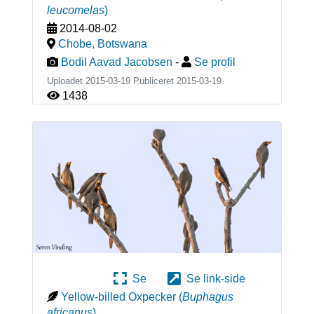
leucomelas
)
2014-08-02
Chobe
,
Botswana
Bodil Aavad Jacobsen
-
Se profil
Uploadet 2015-03-19 Publiceret
2015-03-19
1438
Se
Se link-side
Yellow-billed Oxpecker
(
Buphagus
africanus
)