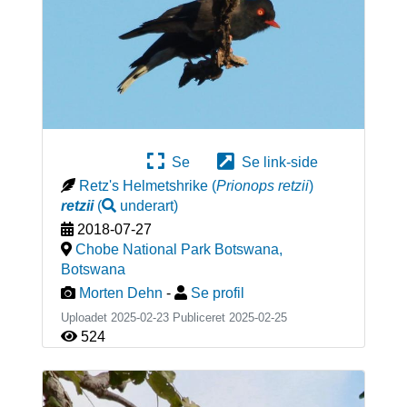
Se
Se link-side
Retz's Helmetshrike
(
Prionops retzii
)
retzii
(
underart
)
2018-07-27
Chobe National Park Botswana
,
Botswana
Morten Dehn
-
Se profil
Uploadet 2025-02-23 Publiceret
2025-02-25
524