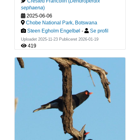
Crested Francolin
(
Dendroperdix
sephaena
)
2025-06-06
Chobe National Park
,
Botswana
Steen Egholm Engelbøl
-
Se profil
Uploadet 2025-11-23 Publiceret
2026-01-19
419