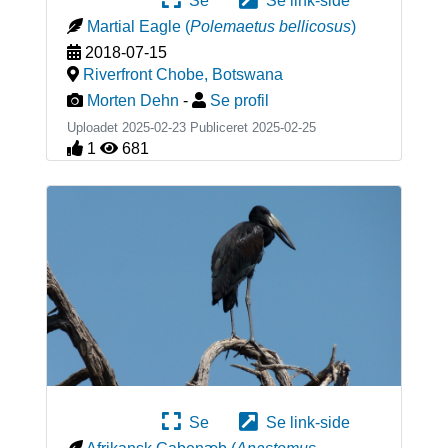
Se
Se link-side
Martial Eagle
(
Polemaetus bellicosus
)
2018-07-15
Riverfront Chobe
,
Botswana
Morten Dehn
-
Se profil
Uploadet 2025-02-23 Publiceret
2025-02-25
1
681
Se
Se link-side