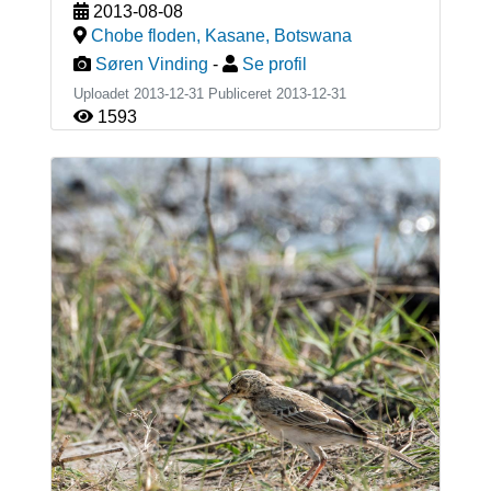
2013-08-08
Chobe floden, Kasane
,
Botswana
Søren Vinding
-
Se profil
Uploadet 2013-12-31 Publiceret
2013-12-31
1593