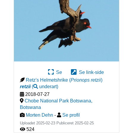
Se
Se link-side
Retz's Helmetshrike
(
Prionops retzii
)
retzii
(
underart
)
2018-07-27
Chobe National Park Botswana
,
Botswana
Morten Dehn
-
Se profil
Uploadet 2025-02-23 Publiceret
2025-02-25
524