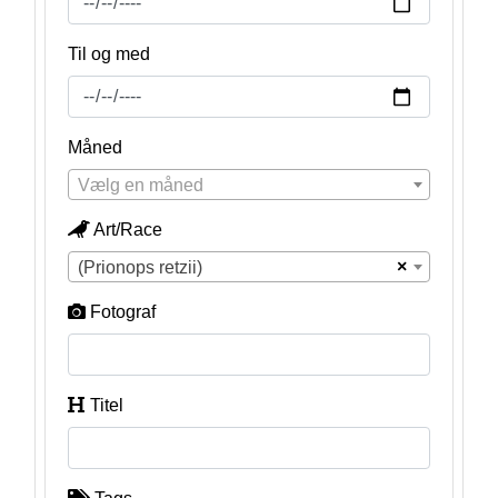
Til og med
Måned
Vælg en måned
Art/Race
×
(Prionops retzii)
Fotograf
Titel