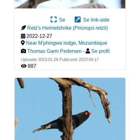
Se
Se link-side
Retz's Helmetshrike
(
Prionops retzii
)
2022-12-27
Near M'phingwe lodge
,
Mozambique
Thomas Garm Pedersen
-
Se profil
Uploadet 2023-01-29 Publiceret
2023-04-17
887