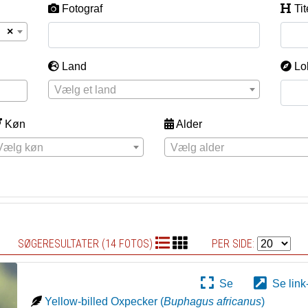
Fotograf
Tit
×
Land
Lo
Vælg et land
Køn
Alder
Vælg køn
Vælg alder
SØGERESULTATER (14 FOTOS)
PER SIDE:
Se
Se link
Yellow-billed Oxpecker
(
Buphagus africanus
)