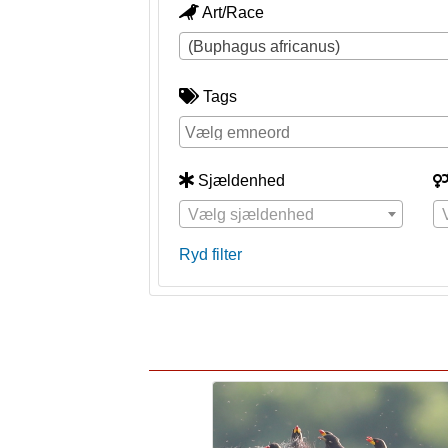
Art/Race
(Buphagus africanus)
Tags
Sjældenhed
Vælg sjældenhed
Ryd filter