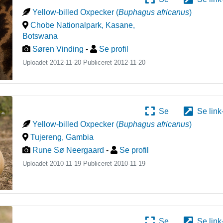
Yellow-billed Oxpecker
(
Buphagus africanus
)
Chobe Nationalpark, Kasane
,
Botswana
Søren Vinding
-
Se profil
Uploadet 2012-11-20 Publiceret
2012-11-20
Se
Se link
Yellow-billed Oxpecker
(
Buphagus africanus
)
Tujereng
,
Gambia
Rune Sø Neergaard
-
Se profil
Uploadet 2010-11-19 Publiceret
2010-11-19
Se
Se link