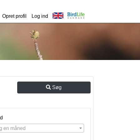
Opret profil
Log ind
Søg
d
g en måned