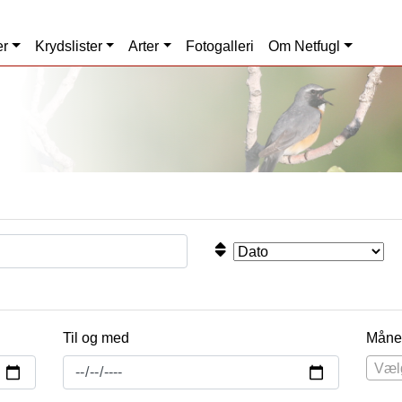
er
Krydslister
Arter
Fotogalleri
Om Netfugl
Til og med
Måne
Væl