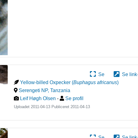
Se
Se link
Yellow-billed Oxpecker
(
Buphagus africanus
)
Serengeti NP
,
Tanzania
Leif Høgh Olsen
-
Se profil
Uploadet 2011-04-13 Publiceret
2011-04-13
Se
Se link