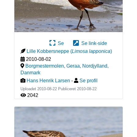
Se
Se link-side
Lille Kobbersneppe
(
Limosa lapponica
)
2010-08-02
Borgmestermolen, Geraa, Nordjylland
,
Danmark
Hans Henrik Larsen
-
Se profil
Uploadet 2010-08-22 Publiceret
2010-08-22
2042