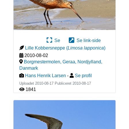
Se
Se link-side
Lille Kobbersneppe
(
Limosa lapponica
)
2010-08-02
Borgmestermolen, Geraa, Nordjylland
,
Danmark
Hans Henrik Larsen
-
Se profil
Uploadet 2010-08-17 Publiceret
2010-08-17
1841