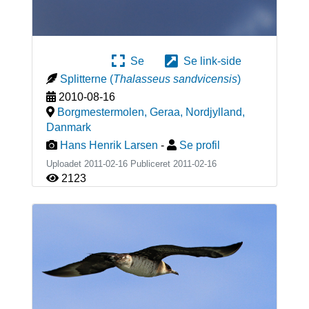
Se
Se link-side
Splitterne
(
Thalasseus sandvicensis
)
2010-08-16
Borgmestermolen, Geraa, Nordjylland
,
Danmark
Hans Henrik Larsen
-
Se profil
Uploadet 2011-02-16 Publiceret
2011-02-16
2123