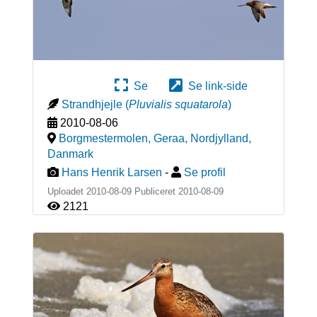
Se
Se link-side
Strandhjejle
(
Pluvialis squatarola
)
2010-08-06
Borgmestermolen, Geraa, Nordjylland
,
Danmark
Hans Henrik Larsen
-
Se profil
Uploadet 2010-08-09 Publiceret
2010-08-09
2121