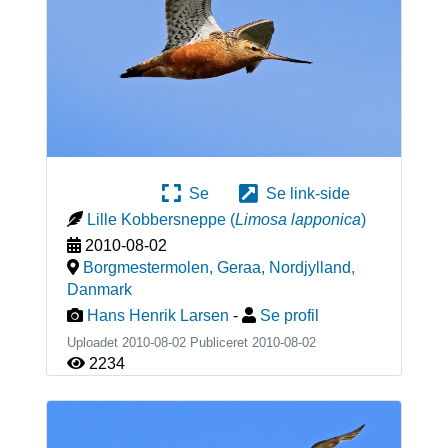
Se
Se link-side
Lille Kobbersneppe
(
Limosa lapponica
)
2010-08-02
Borgmestermolen, Geraa, Nordjylland
,
Danmark
Hans Henrik Larsen
-
Se profil
Uploadet 2010-08-02 Publiceret
2010-08-02
2234