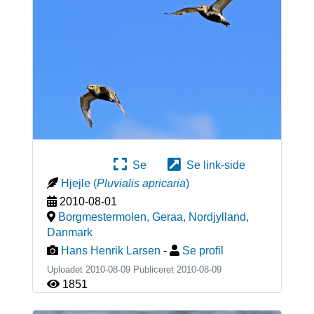
Se
Se link-side
Hjejle
(
Pluvialis apricaria
)
2010-08-01
Borgmestermolen, Geraa, Nordjylland
,
Danmark
Hans Henrik Larsen
-
Se profil
Uploadet 2010-08-09 Publiceret
2010-08-09
1851