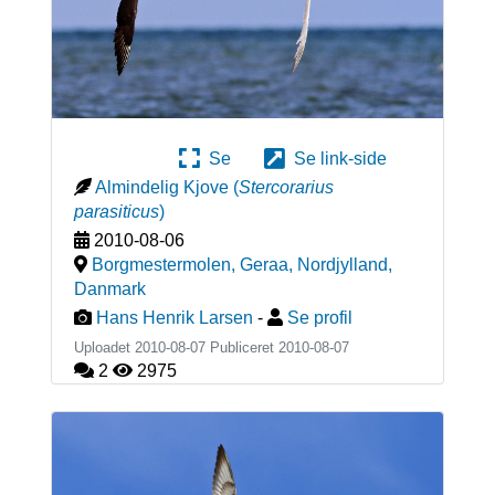
Se
Se link-side
Almindelig Kjove
(
Stercorarius
parasiticus
)
2010-08-06
Borgmestermolen, Geraa, Nordjylland
,
Danmark
Hans Henrik Larsen
-
Se profil
Uploadet 2010-08-07 Publiceret
2010-08-07
2
2975