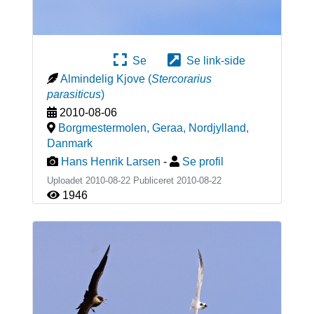
Se
Se link-side
Almindelig Kjove
(
Stercorarius
parasiticus
)
2010-08-06
Borgmestermolen, Geraa, Nordjylland
,
Danmark
Hans Henrik Larsen
-
Se profil
Uploadet 2010-08-22 Publiceret
2010-08-22
1946