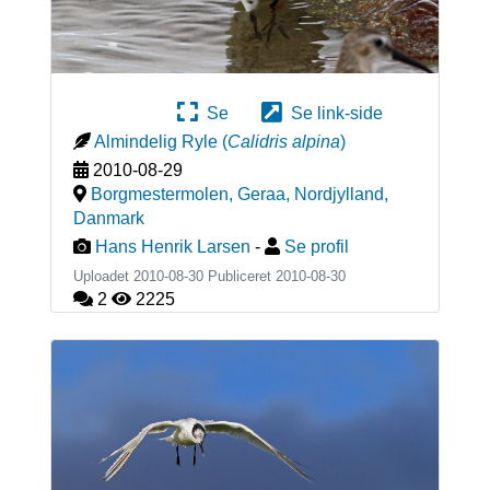
Se
Se link-side
Almindelig Ryle
(
Calidris alpina
)
2010-08-29
Borgmestermolen, Geraa, Nordjylland
,
Danmark
Hans Henrik Larsen
-
Se profil
Uploadet 2010-08-30 Publiceret
2010-08-30
2
2225