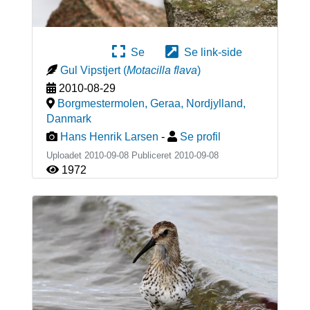
Se
Se link-side
Gul Vipstjert
(
Motacilla flava
)
2010-08-29
Borgmestermolen, Geraa, Nordjylland
,
Danmark
Hans Henrik Larsen
-
Se profil
Uploadet 2010-09-08 Publiceret
2010-09-08
1972