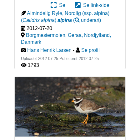
Se
Se link-side
Almindelig Ryle, Nordlig (ssp. alpina)
(
Calidris alpina
)
alpina
(
underart
)
2012-07-20
Borgmestermolen, Geraa, Nordjylland
,
Danmark
Hans Henrik Larsen
-
Se profil
Uploadet 2012-07-25 Publiceret
2012-07-25
1793