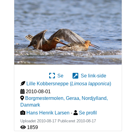
Se
Se link-side
Lille Kobbersneppe
(
Limosa lapponica
)
2010-08-01
Borgmestermolen, Geraa, Nordjylland
,
Danmark
Hans Henrik Larsen
-
Se profil
Uploadet 2010-08-17 Publiceret
2010-08-17
1859