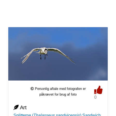
Personlig aftale med fotografen er
påkrævet for brug af foto
0
Art
Splitterne
(
Thalasseus sandvicensis
)
Sandwich