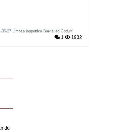
1-05-27
Limosa lapponica
Bar-tailed Godwit
1
1932
an du