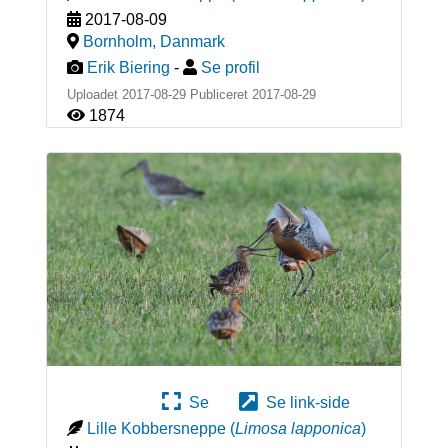
2017-08-09
Bornholm
,
Danmark
Erik Biering
-
Se profil
Uploadet 2017-08-29 Publiceret
2017-08-29
1874
Se
Se link-side
Lille Kobbersneppe
(
Limosa lapponica
)