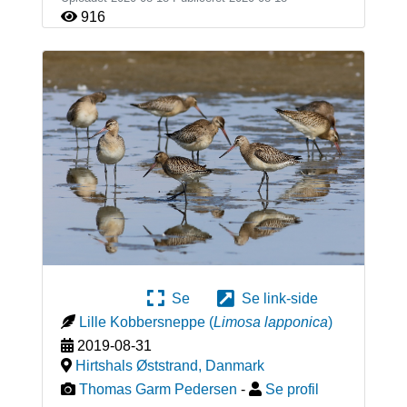
916
Se
Se link-side
Lille Kobbersneppe
(
Limosa lapponica
)
2019-08-31
Hirtshals Øststrand
,
Danmark
Thomas Garm Pedersen
-
Se profil