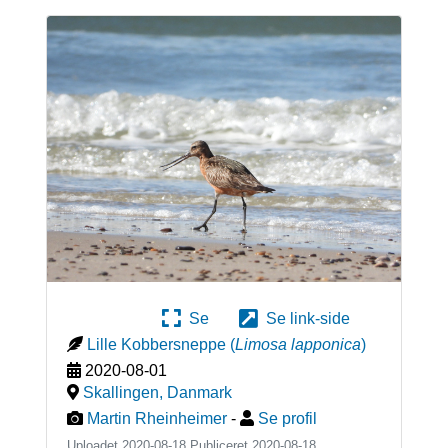
Se
Se link-side
Lille Kobbersneppe
(
Limosa lapponica
)
2020-08-01
Skallingen
,
Danmark
Martin Rheinheimer
-
Se profil
Uploadet 2020-08-18 Publiceret
2020-08-18