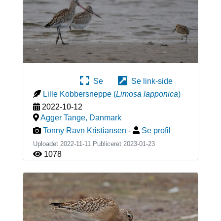
Se
Se link-side
Lille Kobbersneppe
(
Limosa lapponica
)
2022-10-12
Agger Tange
,
Danmark
Tonny Ravn Kristiansen
-
Se profil
Uploadet 2022-11-11 Publiceret
2023-01-23
1078