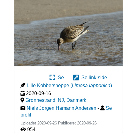
Se
Se link-side
Lille Kobbersneppe
(
Limosa lapponica
)
2020-09-16
Grønnestrand, NJ
,
Danmark
Niels Jørgen Hamann Andersen
-
Se
profil
Uploadet 2020-09-26 Publiceret
2020-09-26
954