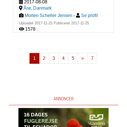
2017-08-08
Årø
,
Danmark
Morten Scheller Jensen
-
Se profil
Uploadet 2017-11-25 Publiceret
2017-11-25
1578
1
2
3
4
5
»
7
Næste
ANNONCER