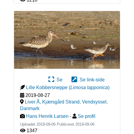
Se
Se link-side
Lille Kobbersneppe
(
Limosa lapponica
)
2019-08-27
Liver Å, Kjærsgård Strand, Vendsyssel
,
Danmark
Hans Henrik Larsen
-
Se profil
Uploadet 2019-09-06 Publiceret
2019-09-06
1347