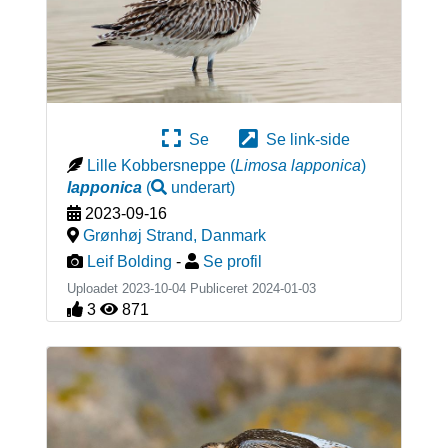
Se
Se link-side
Lille Kobbersneppe
(
Limosa lapponica
)
lapponica
(
underart
)
2023-09-16
Grønhøj Strand
,
Danmark
Leif Bolding
-
Se profil
Uploadet 2023-10-04 Publiceret
2024-01-03
3
871