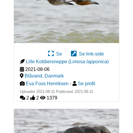
Se
Se link-side
Lille Kobbersneppe
(
Limosa lapponica
)
2021-08-06
Blåvand
,
Danmark
Eva Foss Henriksen
-
Se profil
Uploadet 2021-08-11 Publiceret
2021-08-11
2
2
1379