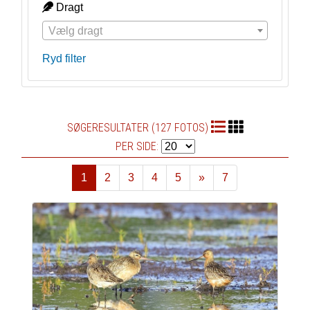
Dragt
Vælg dragt
Ryd filter
SØGERESULTATER (127 FOTOS)
PER SIDE:
1
2
3
4
5
»
7
Næste