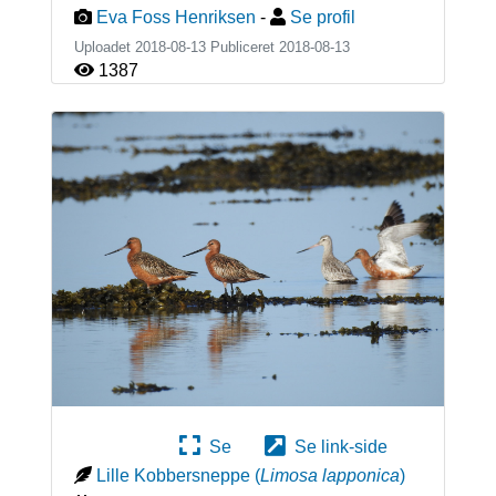
Eva Foss Henriksen
-
Se profil
Uploadet 2018-08-13 Publiceret
2018-08-13
1387
Se
Se link-side
Lille Kobbersneppe
(
Limosa lapponica
)