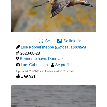
Se
Se link-side
Lille Kobbersneppe
(
Limosa lapponica
)
2023-08-28
Bønnerup havn
,
Danmark
Lars Gabrielsen
-
Se profil
Uploadet 2023-11-30 Publiceret
2024-01-26
1
921