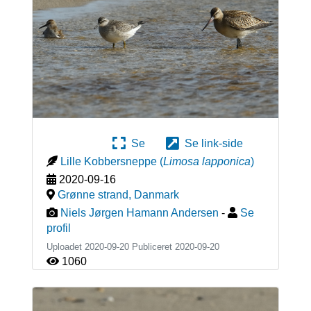
Se
Se link-side
Lille Kobbersneppe
(
Limosa lapponica
)
2020-09-16
Grønne strand
,
Danmark
Niels Jørgen Hamann Andersen
-
Se
profil
Uploadet 2020-09-20 Publiceret
2020-09-20
1060