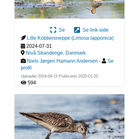
Se
Se link-side
Lille Kobbersneppe
(
Limosa lapponica
)
2024-07-31
Nivå Strandenge
,
Danmark
Niels Jørgen Hamann Andersen
-
Se
profil
Uploadet 2024-09-15 Publiceret
2025-01-20
594