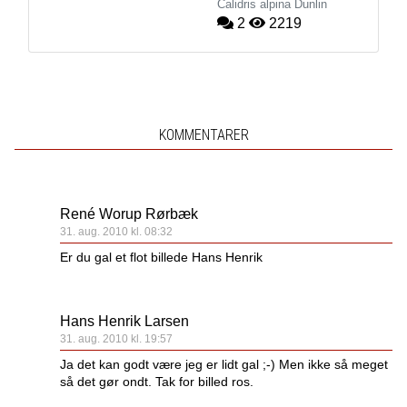
Calidris alpina
Dunlin
2
2219
KOMMENTARER
René Worup Rørbæk
31. aug. 2010 kl. 08:32
Er du gal et flot billede Hans Henrik
Hans Henrik Larsen
31. aug. 2010 kl. 19:57
Ja det kan godt være jeg er lidt gal ;-) Men ikke så meget
så det gør ondt. Tak for billed ros.