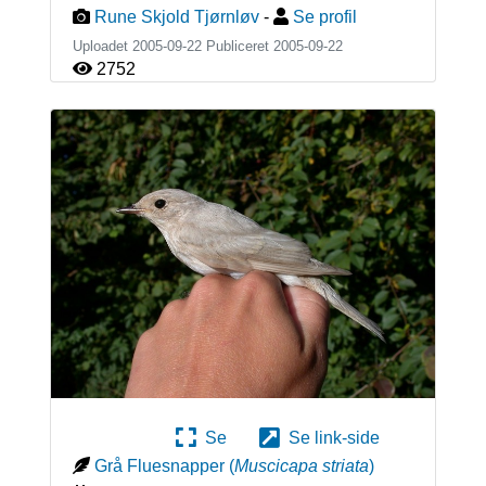
Rune Skjold Tjørnløv
-
Se profil
Uploadet 2005-09-22 Publiceret
2005-09-22
2752
Se
Se link-side
Grå Fluesnapper
(
Muscicapa striata
)