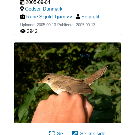
2005-09-04
Gedser
,
Danmark
Rune Skjold Tjørnløv
-
Se profil
Uploadet 2005-09-13 Publiceret
2005-09-13
2942
Se
Se link-side