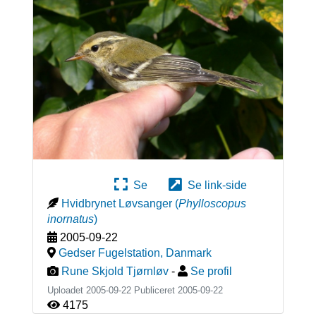
Se
Se link-side
Hvidbrynet Løvsanger
(
Phylloscopus
inornatus
)
2005-09-22
Gedser Fugelstation
,
Danmark
Rune Skjold Tjørnløv
-
Se profil
Uploadet 2005-09-22 Publiceret
2005-09-22
4175