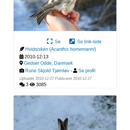
Se
Se link-side
Hvidsisken
(
Acanthis hornemanni
)
2010-12-13
Gedser Odde
,
Danmark
Rune Skjold Tjørnløv
-
Se profil
Uploadet 2010-12-27 Publiceret
2010-12-27
3
3085