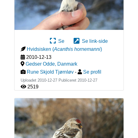
Se
Se link-side
Hvidsisken
(
Acanthis hornemanni
)
2010-12-13
Gedser Odde
,
Danmark
Rune Skjold Tjørnløv
-
Se profil
Uploadet 2010-12-27 Publiceret
2010-12-27
2519