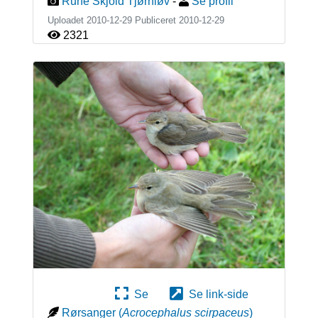
Rune Skjold Tjørnløv
-
Se profil
Uploadet 2010-12-29 Publiceret
2010-12-29
2321
Se
Se link-side
Rørsanger
(
Acrocephalus scirpaceus
)