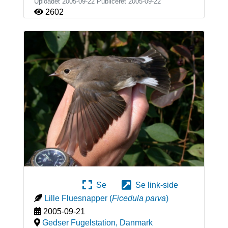
Uploadet 2005-09-22 Publiceret
2005-09-22
2602
Se
Se link-side
Lille Fluesnapper
(
Ficedula parva
)
2005-09-21
Gedser Fugelstation
,
Danmark