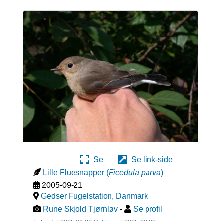
Se
Se link-side
Lille Fluesnapper
(
Ficedula parva
)
2005-09-21
Gedser Fugelstation
,
Danmark
Rune Skjold Tjørnløv
-
Se profil