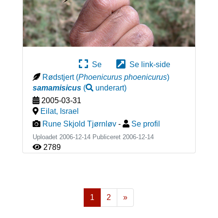
Se
Se link-side
Rødstjert
(
Phoenicurus phoenicurus
)
samamisicus
(
underart
)
2005-03-31
Eilat
,
Israel
Rune Skjold Tjørnløv
-
Se profil
Uploadet 2006-12-14 Publiceret
2006-12-14
2789
1
2
»
Næste