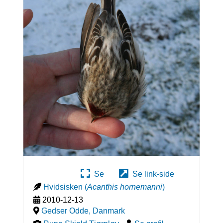
Se
Se link-side
Hvidsisken
(
Acanthis hornemanni
)
2010-12-13
Gedser Odde
,
Danmark