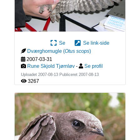
Se
Se link-side
Dværghornugle
(
Otus scops
)
2007-03-31
Rune Skjold Tjørnløv
-
Se profil
Uploadet 2007-08-13 Publiceret
2007-08-13
3267