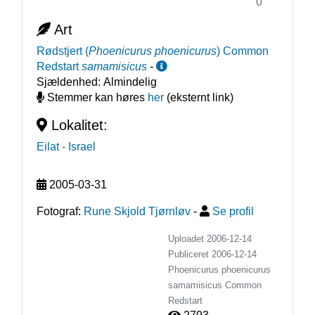
0
Art
Rødstjert
(
Phoenicurus phoenicurus
)
Common
Redstart
samamisicus
-
Sjældenhed:
Almindelig
Stemmer kan høres
her
(eksternt link)
Lokalitet:
Eilat
- Israel
2005-03-31
Fotograf:
Rune Skjold Tjørnløv
-
Se profil
Uploadet 2006-12-14
Publiceret
2006-12-14
Phoenicurus phoenicurus
samamisicus
Common
Redstart