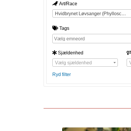
Art/Race
Hvidbrynet Løvsanger (Phylloscopus inornatus)
Tags
Sjældenhed
Vælg sjældenhed
Ryd filter