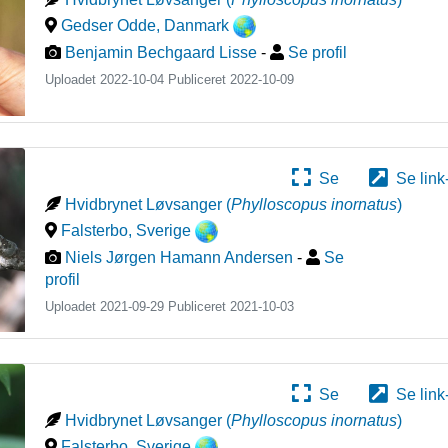
Gedser Odde
,
Danmark
Benjamin Bechgaard Lisse
-
Se profil
Uploadet 2022-10-04 Publiceret
2022-10-09
Se
Se link
Hvidbrynet Løvsanger
(
Phylloscopus inornatus
)
Falsterbo
,
Sverige
Niels Jørgen Hamann Andersen
-
Se
profil
Uploadet 2021-09-29 Publiceret
2021-10-03
Se
Se link
Hvidbrynet Løvsanger
(
Phylloscopus inornatus
)
Falsterbo
,
Sverige