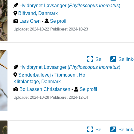
Hvidbrynet Løvsanger
(
Phylloscopus inornatus
)
Blåvand
,
Danmark
Lars Grøn
-
Se profil
Uploadet 2024-10-22 Publiceret
2024-10-23
Se
Se link
Hvidbrynet Løvsanger
(
Phylloscopus inornatus
)
Sønderballevej / Tipmosen , Ho
Klitplantage
,
Danmark
Bo Lassen Christiansen
-
Se profil
Uploadet 2024-10-28 Publiceret
2024-12-14
Se
Se link