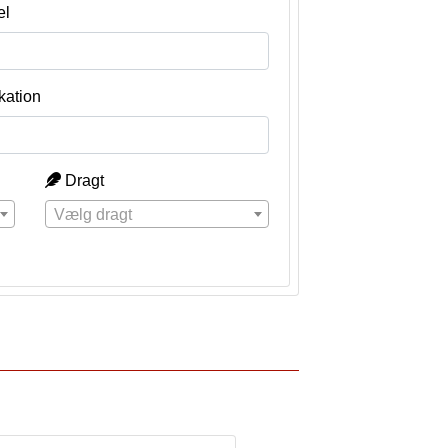
el
kation
Dragt
Vælg dragt