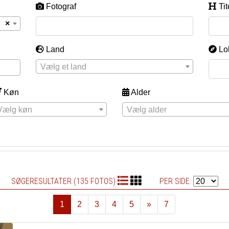
Fotograf
Tit
×
Land
Lo
Vælg et land
Køn
Alder
Vælg køn
Vælg alder
SØGERESULTATER (135 FOTOS)
PER SIDE:
1
2
3
4
5
»
7
Næste