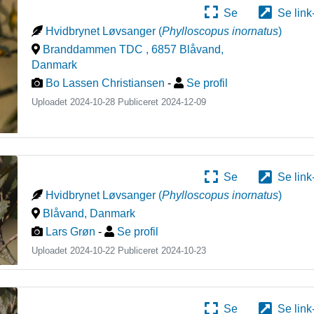
Se
Se link
Hvidbrynet Løvsanger
(
Phylloscopus inornatus
)
Branddammen TDC , 6857 Blåvand
,
Danmark
Bo Lassen Christiansen
-
Se profil
Uploadet 2024-10-28 Publiceret
2024-12-09
Se
Se link
Hvidbrynet Løvsanger
(
Phylloscopus inornatus
)
Blåvand
,
Danmark
Lars Grøn
-
Se profil
Uploadet 2024-10-22 Publiceret
2024-10-23
Se
Se link