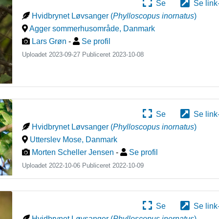
Se
Se link
Hvidbrynet Løvsanger
(
Phylloscopus inornatus
)
Agger sommerhusområde
,
Danmark
Lars Grøn
-
Se profil
Uploadet 2023-09-27 Publiceret
2023-10-08
Se
Se link
Hvidbrynet Løvsanger
(
Phylloscopus inornatus
)
Utterslev Mose
,
Danmark
Morten Scheller Jensen
-
Se profil
Uploadet 2022-10-06 Publiceret
2022-10-09
Se
Se link
Hvidbrynet Løvsanger
(
Phylloscopus inornatus
)