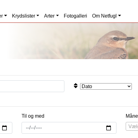
er
Krydslister
Arter
Fotogalleri
Om Netfugl
Til og med
Måne
Væl