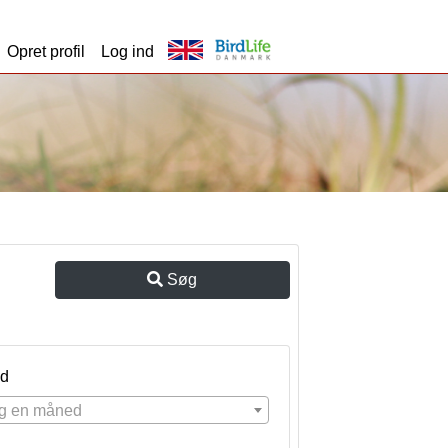
Opret profil
Log ind
Søg
d
g en måned