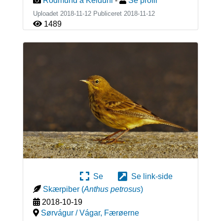
Rodmund á Kelduni
-
Se profil
Uploadet 2018-11-12 Publiceret
2018-11-12
1489
Se
Se link-side
Skærpiber
(
Anthus petrosus
)
2018-10-19
Sørvágur / Vágar
,
Færøerne