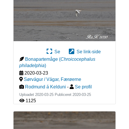
Se
Se link-side
Bonapartemåge
(
Chroicocephalus
philadelphia
)
2020-03-23
Sørvágur / Vágar
,
Færøerne
Rodmund á Kelduni
-
Se profil
Uploadet 2020-03-25 Publiceret
2020-03-25
1125