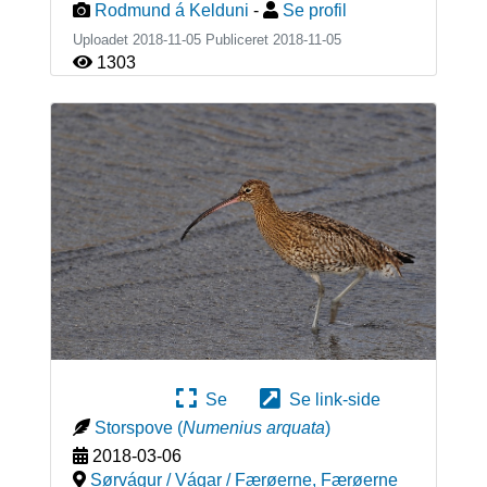
Rodmund á Kelduni
-
Se profil
Uploadet 2018-11-05 Publiceret
2018-11-05
1303
Se
Se link-side
Storspove
(
Numenius arquata
)
2018-03-06
Sørvágur / Vágar / Færøerne
,
Færøerne