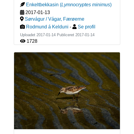
Enkeltbekkasin
(
Lymnocryptes minimus
)
2017-01-13
Sørvágur / Vágar
,
Færøerne
Rodmund á Kelduni
-
Se profil
Uploadet 2017-01-14 Publiceret
2017-01-14
1728