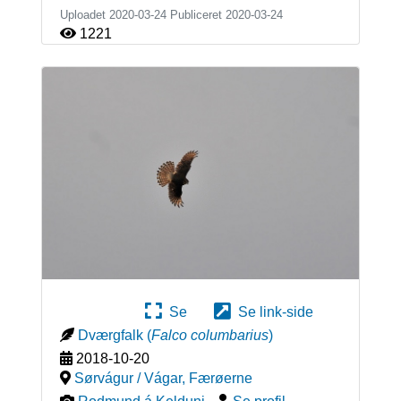
Uploadet 2020-03-24 Publiceret
2020-03-24
1221
Se
Se link-side
Dværgfalk
(
Falco columbarius
)
2018-10-20
Sørvágur / Vágar
,
Færøerne