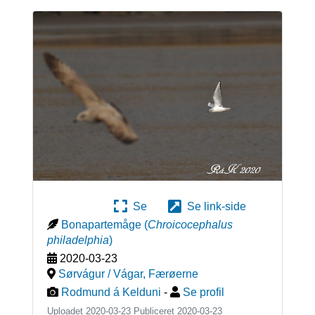
Se
Se link-side
Bonapartemåge
(
Chroicocephalus
philadelphia
)
2020-03-23
Sørvágur / Vágar
,
Færøerne
Rodmund á Kelduni
-
Se profil
Uploadet 2020-03-23 Publiceret
2020-03-23