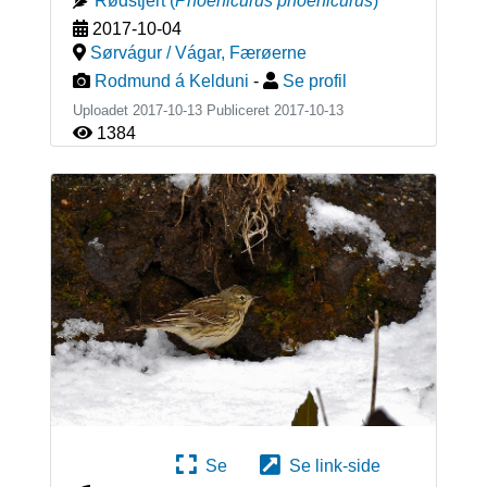
Rødstjert
(
Phoenicurus phoenicurus
)
2017-10-04
Sørvágur / Vágar
,
Færøerne
Rodmund á Kelduni
-
Se profil
Uploadet 2017-10-13 Publiceret
2017-10-13
1384
Se
Se link-side