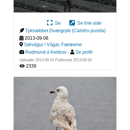
Se
Se link-side
Tyknæbbet Dværgryle
(
Calidris pusilla
)
2013-09-06
Sørvágur / Vágar
,
Færøerne
Rodmund á Kelduni
-
Se profil
Uploadet 2013-09-10 Publiceret
2013-09-10
2339