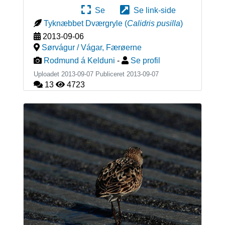
Se
Se link-side
Tyknæbbet Dværgryle
(
Calidris pusilla
)
2013-09-06
Sørvágur / Vágar
,
Færøerne
Rodmund á Kelduni
-
Se profil
Uploadet 2013-09-07 Publiceret
2013-09-07
13
4723