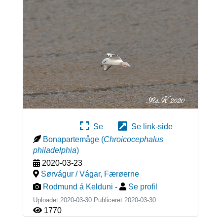
Se
Se link-side
Bonapartemåge
(
Chroicocephalus
philadelphia
)
2020-03-23
Sørvágur / Vágar
,
Færøerne
Rodmund á Kelduni
-
Se profil
Uploadet 2020-03-30 Publiceret
2020-03-30
1770