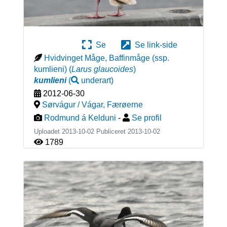
Se
Se link-side
Hvidvinget Måge, Baffinmåge (ssp.
kumlieni)
(
Larus glaucoides
)
kumlieni
(
underart
)
2012-06-30
Sørvágur / Vágar
,
Færøerne
Rodmund á Kelduni
-
Se profil
Uploadet 2013-10-02 Publiceret
2013-10-02
1789