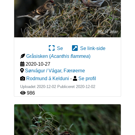
Se
Se link-side
Gråsisken
(
Acanthis flammea
)
2020-10-27
Sørvágur / Vágar
,
Færøerne
Rodmund á Kelduni
-
Se profil
Uploadet 2020-12-02 Publiceret
2020-12-02
986