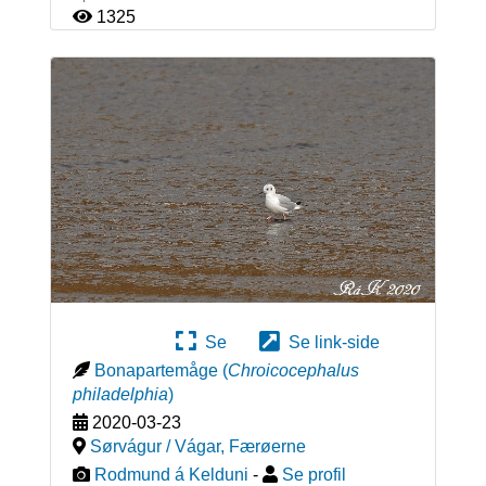
1325
Se
Se link-side
Bonapartemåge
(
Chroicocephalus
philadelphia
)
2020-03-23
Sørvágur / Vágar
,
Færøerne
Rodmund á Kelduni
-
Se profil