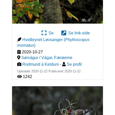
Se
Se link-side
Hvidbrynet Løvsanger
(
Phylloscopus
inornatus
)
2020-10-27
Sørvágur / Vágar
,
Færøerne
Rodmund á Kelduni
-
Se profil
Uploadet 2020-11-22 Publiceret
2020-11-22
1242