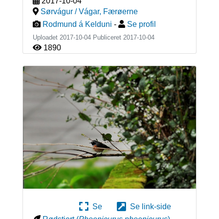
2017-10-04
Sørvágur / Vágar
,
Færøerne
Rodmund á Kelduni
-
Se profil
Uploadet 2017-10-04 Publiceret
2017-10-04
1890
Se
Se link-side