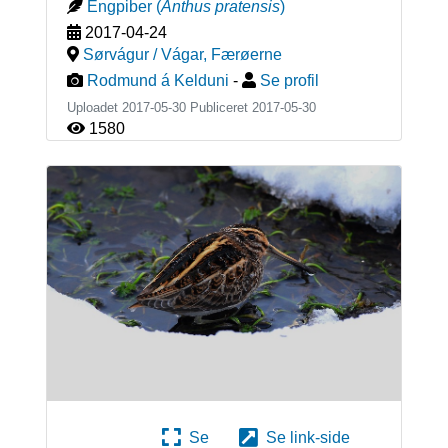
Engpiber
(
Anthus pratensis
)
2017-04-24
Sørvágur / Vágar
,
Færøerne
Rodmund á Kelduni
-
Se profil
Uploadet 2017-05-30 Publiceret
2017-05-30
1580
Se
Se link-side