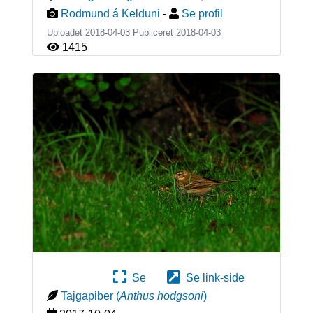
Rodmund á Kelduni
-
Se profil
Uploadet 2018-04-03 Publiceret
2018-04-03
1415
Se
Se link-side
Tajgapiber
(
Anthus hodgsoni
)