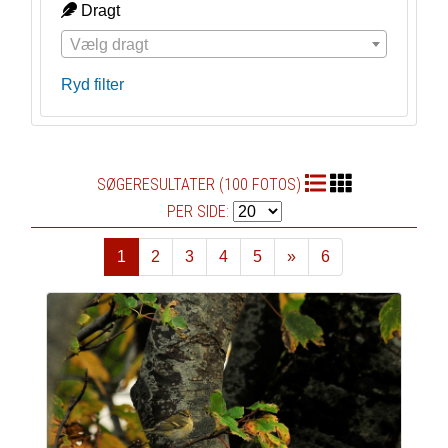
Dragt
Vælg dragt
Ryd filter
SØGERESULTATER (100 FOTOS)
PER SIDE:
1
2
3
4
5
»
6
Næste