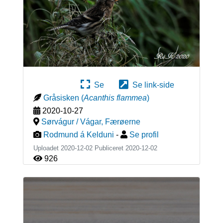
Se
Se link-side
Gråsisken
(
Acanthis flammea
)
2020-10-27
Sørvágur / Vágar
,
Færøerne
Rodmund á Kelduni
-
Se profil
Uploadet 2020-12-02 Publiceret
2020-12-02
926