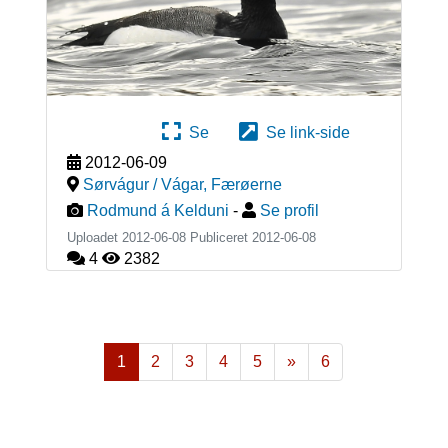
Se
Se link-side
2012-06-09
Sørvágur / Vágar
,
Færøerne
Rodmund á Kelduni
-
Se profil
Uploadet 2012-06-08 Publiceret
2012-06-08
4
2382
1
2
3
4
5
»
6
Næste