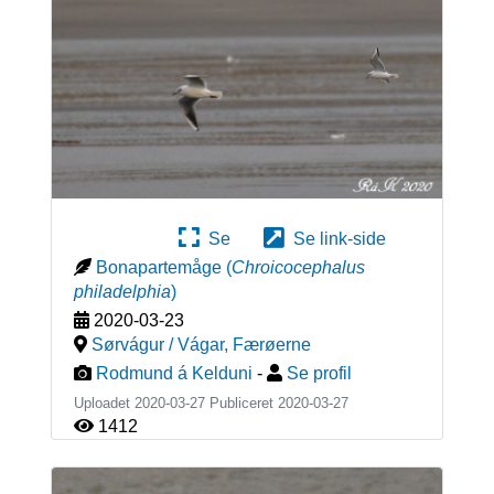
Se
Se link-side
Bonapartemåge
(
Chroicocephalus
philadelphia
)
2020-03-23
Sørvágur / Vágar
,
Færøerne
Rodmund á Kelduni
-
Se profil
Uploadet 2020-03-27 Publiceret
2020-03-27
1412