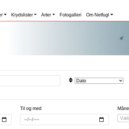
er
Krydslister
Arter
Fotogalleri
Om Netfugl
Til og med
Måne
Væl