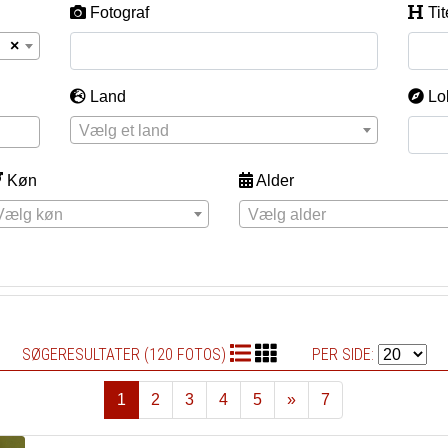
Fotograf
Tit
×
Land
Lo
Vælg et land
Køn
Alder
Vælg køn
Vælg alder
SØGERESULTATER (120 FOTOS)
PER SIDE:
1
2
3
4
5
»
7
Næste