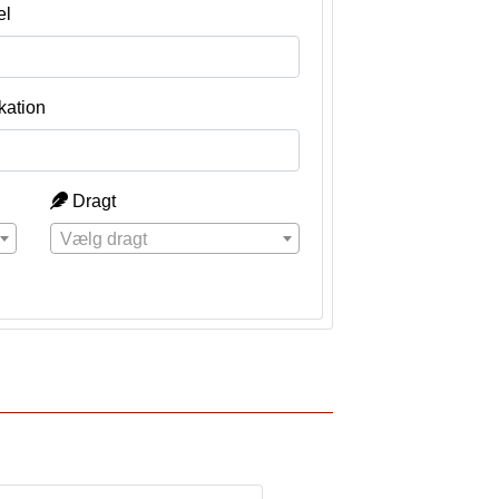
el
kation
Dragt
Vælg dragt