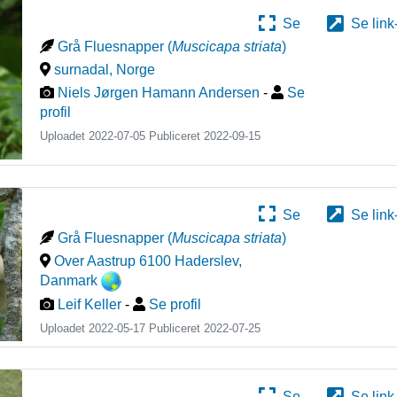
Se
Se link
Grå Fluesnapper
(
Muscicapa striata
)
surnadal
,
Norge
Niels Jørgen Hamann Andersen
-
Se
profil
Uploadet 2022-07-05 Publiceret
2022-09-15
Se
Se link
Grå Fluesnapper
(
Muscicapa striata
)
Over Aastrup 6100 Haderslev
,
Danmark
Leif Keller
-
Se profil
Uploadet 2022-05-17 Publiceret
2022-07-25
Se
Se link