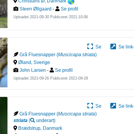
Christians Ø
,
Danmark
Steen Øllgaard
-
Se profil
Uploadet 2021-09-30 Publiceret
2021-10-06
Se
Se link
Grå Fluesnapper
(
Muscicapa striata
)
Øland
,
Sverige
John Larsen
-
Se profil
Uploadet 2021-09-26 Publiceret
2021-09-28
Se
Se link
Grå Fluesnapper
(
Muscicapa striata
)
striata
(
underart
)
Brædstrup
,
Danmark