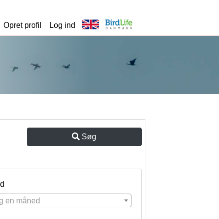
Opret profil
Log ind
Søg
d
g en måned