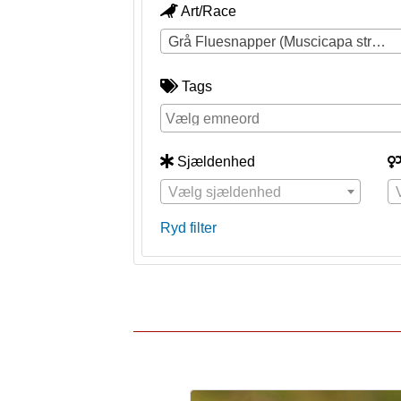
Art/Race
Grå Fluesnapper (Muscicapa striata)
Tags
Sjældenhed
Vælg sjældenhed
Ryd filter