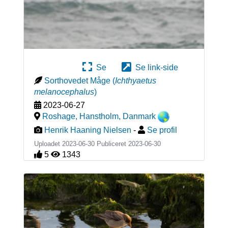
Se
Se link-side
Sorthovedet Måge
(
Ichthyaetus
melanocephalus
)
2023-06-27
Roshage, Hanstholm
,
Danmark
Henrik Haaning Nielsen
-
Se profil
Uploadet 2023-06-30 Publiceret
2023-06-30
5
1343