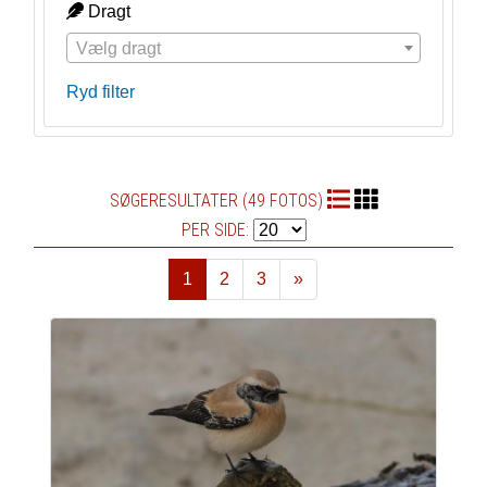
Dragt
Vælg dragt
Ryd filter
SØGERESULTATER (49 FOTOS)
PER SIDE:
1
2
3
»
Næste