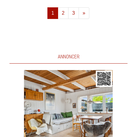
1
2
3
»
Næste
ANNONCER