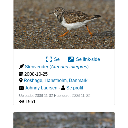
Se
Se link-side
Stenvender
(
Arenaria interpres
)
2008-10-25
Roshage, Hanstholm
,
Danmark
Johnny Laursen
-
Se profil
Uploadet 2008-11-02 Publiceret
2008-11-02
1951