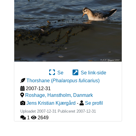
Se
Se link-side
Thorshane
(
Phalaropus fulicarius
)
2007-12-31
Roshage, Hanstholm
,
Danmark
Jens Kristian Kjærgård
-
Se profil
Uploadet 2007-12-31 Publiceret
2007-12-31
1
2649