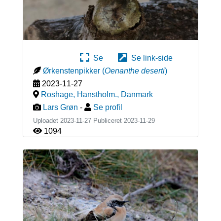
Se
Se link-side
Ørkenstenpikker
(
Oenanthe deserti
)
2023-11-27
Roshage, Hanstholm.
,
Danmark
Lars Grøn
-
Se profil
Uploadet 2023-11-27 Publiceret
2023-11-29
1094