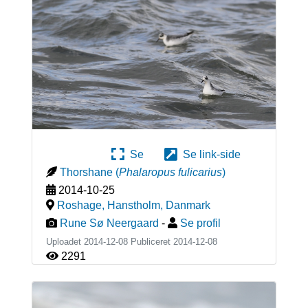
Se
Se link-side
Thorshane
(
Phalaropus fulicarius
)
2014-10-25
Roshage, Hanstholm
,
Danmark
Rune Sø Neergaard
-
Se profil
Uploadet 2014-12-08 Publiceret
2014-12-08
2291