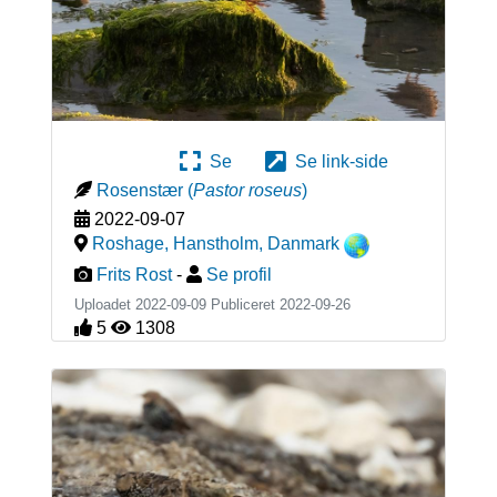
Se
Se link-side
Rosenstær
(
Pastor roseus
)
2022-09-07
Roshage, Hanstholm
,
Danmark
Frits Rost
-
Se profil
Uploadet 2022-09-09 Publiceret
2022-09-26
5
1308