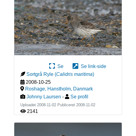
Se
Se link-side
Sortgrå Ryle
(
Calidris maritima
)
2008-10-25
Roshage, Hanstholm
,
Danmark
Johnny Laursen
-
Se profil
Uploadet 2008-11-02 Publiceret
2008-11-02
2141