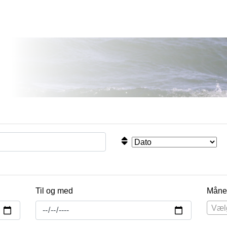
Til og med
Måne
Væl