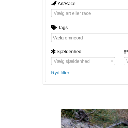
Art/Race
Vælg art eller race
Tags
Sjældenhed
Vælg sjældenhed
Ryd filter