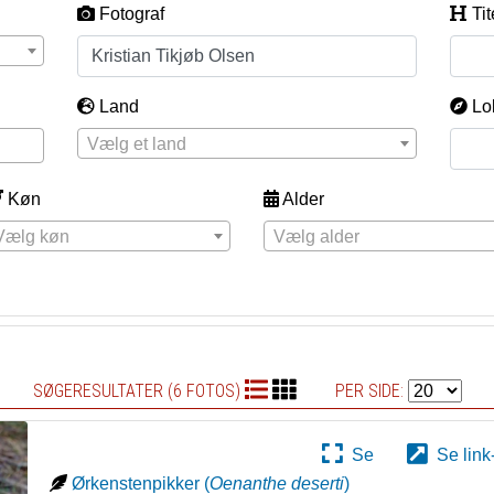
Fotograf
Tit
Land
Lo
Vælg et land
Køn
Alder
Vælg køn
Vælg alder
SØGERESULTATER (6 FOTOS)
PER SIDE:
Se
Se link
Ørkenstenpikker
(
Oenanthe deserti
)