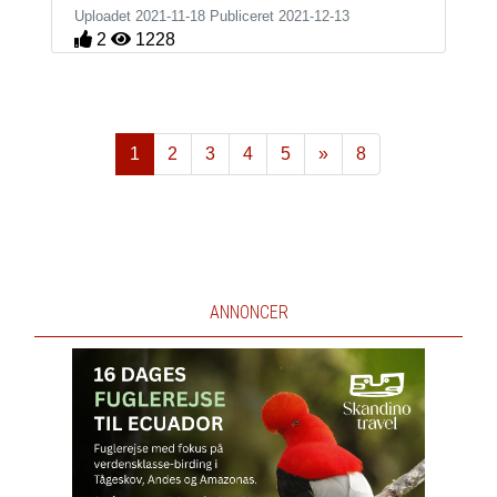
Uploadet 2021-11-18 Publiceret
2021-12-13
2
1228
1
2
3
4
5
»
8
Næste
ANNONCER