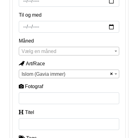
Til og med
Måned
Vælg en måned
Art/Race
×
Islom (Gavia immer)
Fotograf
Titel