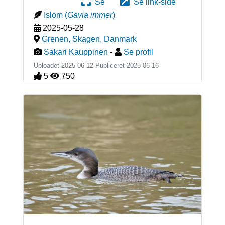
Se
Se link-side
Islom
(
Gavia immer
)
2025-05-28
Grenen, Skagen
,
Danmark
Sakari Kauppinen
-
Se profil
Uploadet 2025-06-12 Publiceret
2025-06-16
5
750