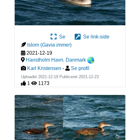
Se
Se link-side
Islom
(
Gavia immer
)
2021-12-19
Hanstholm Havn
,
Danmark
Karl Kristensen
-
Se profil
Uploadet 2021-12-19 Publiceret
2021-12-23
1
1173