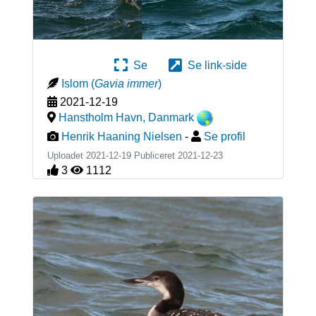
Se
Se link-side
Islom
(
Gavia immer
)
2021-12-19
Hanstholm Havn
,
Danmark
Henrik Haaning Nielsen
-
Se profil
Uploadet 2021-12-19 Publiceret
2021-12-23
3
1112