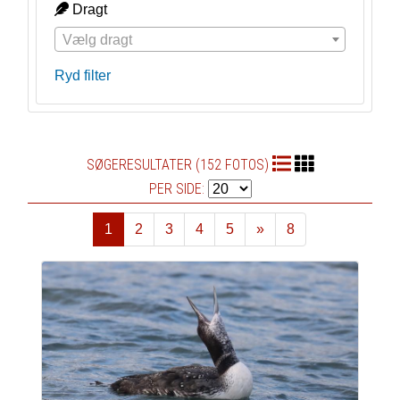
Dragt
Vælg dragt
Ryd filter
SØGERESULTATER (152 FOTOS)
PER SIDE:
1
2
3
4
5
»
8
Næste