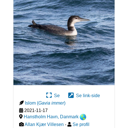
Se
Se link-side
Islom
(
Gavia immer
)
2021-11-17
Hanstholm Havn
,
Danmark
Allan Kjær Villesen
-
Se profil