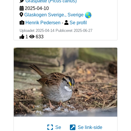
Gråspætte
(
Picus canus
)
2025-04-10
Glaskogen Sverige.
,
Sverige
Henrik Pedersen
-
Se profil
Uploadet 2025-04-14 Publiceret
2025-06-27
1
633
Se
Se link-side