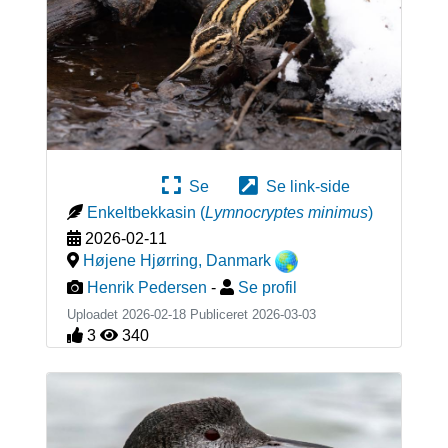
Se
Se link-side
Enkeltbekkasin
(
Lymnocryptes minimus
)
2026-02-11
Højene Hjørring
,
Danmark
Henrik Pedersen
-
Se profil
Uploadet 2026-02-18 Publiceret
2026-03-03
3
340