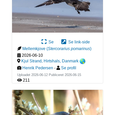
Se
Se link-side
Mellemkjove
(
Stercorarius pomarinus
)
2026-06-10
Kjul Strand, Hirtshals
,
Danmark
Henrik Pedersen
-
Se profil
Uploadet 2026-06-12 Publiceret
2026-06-15
211