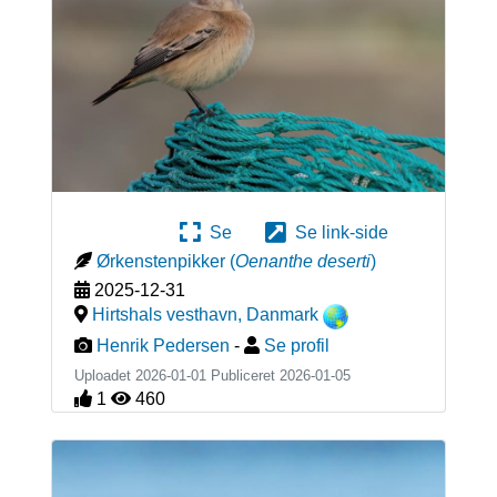
Se
Se link-side
Ørkenstenpikker
(
Oenanthe deserti
)
2025-12-31
Hirtshals vesthavn
,
Danmark
Henrik Pedersen
-
Se profil
Uploadet 2026-01-01 Publiceret
2026-01-05
1
460