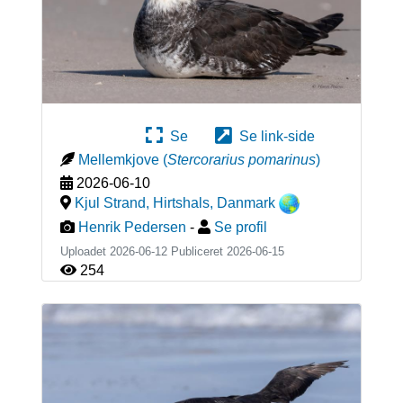
Se
Se link-side
Mellemkjove
(
Stercorarius pomarinus
)
2026-06-10
Kjul Strand, Hirtshals
,
Danmark
Henrik Pedersen
-
Se profil
Uploadet 2026-06-12 Publiceret
2026-06-15
254