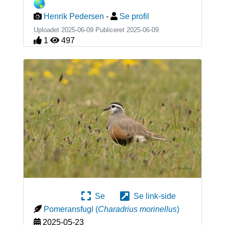
Henrik Pedersen
-
Se profil
Uploadet 2025-06-09 Publiceret
2025-06-09
1
497
Se
Se link-side
Pomeransfugl
(
Charadrius morinellus
)
2025-05-23