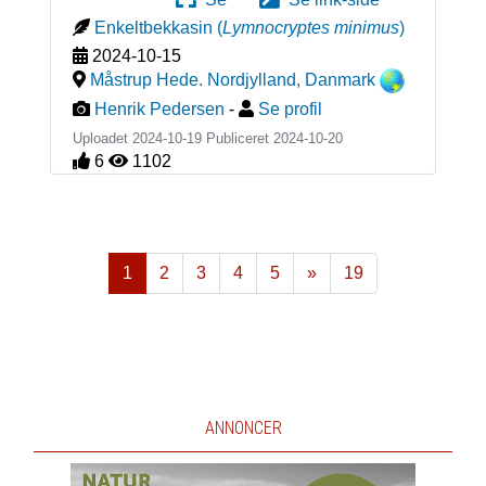
Enkeltbekkasin
(
Lymnocryptes minimus
)
2024-10-15
Måstrup Hede. Nordjylland
,
Danmark
Henrik Pedersen
-
Se profil
Uploadet 2024-10-19 Publiceret
2024-10-20
6
1102
1
2
3
4
5
»
19
Næste
ANNONCER