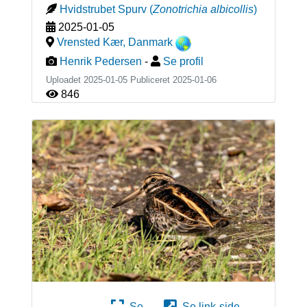
Hvidstrubet Spurv
(
Zonotrichia albicollis
)
2025-01-05
Vrensted Kær
,
Danmark
Henrik Pedersen
-
Se profil
Uploadet 2025-01-05 Publiceret
2025-01-06
846
Se
Se link-side