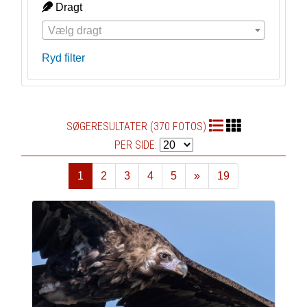
Dragt
Vælg dragt
Ryd filter
SØGERESULTATER (370 FOTOS)
PER SIDE:
1
2
3
4
5
»
19
Næste