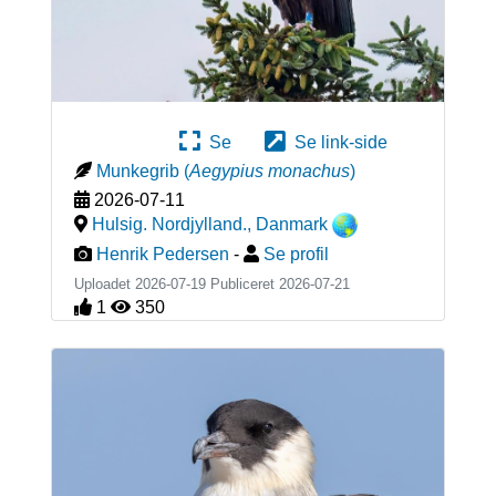
Se
Se link-side
Munkegrib
(
Aegypius monachus
)
2026-07-11
Hulsig. Nordjylland.
,
Danmark
Henrik Pedersen
-
Se profil
Uploadet 2026-07-19 Publiceret
2026-07-21
1
350