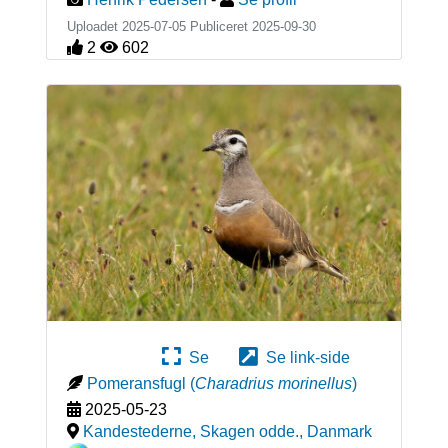
Uploadet 2025-07-05 Publiceret
2025-09-30
2
602
Se
Se link-side
Pomeransfugl
(
Charadrius morinellus
)
2025-05-23
Kandestederne, Skagen odde.
,
Danmark