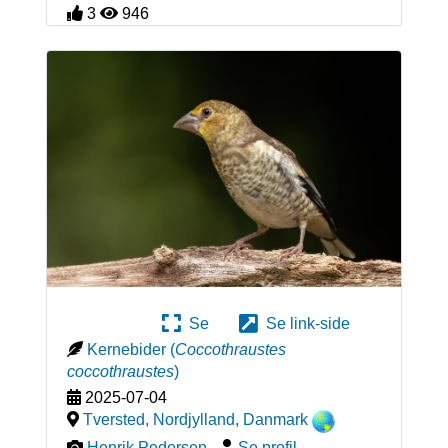
3
946
Se
Se link-side
Kernebider
(
Coccothraustes
coccothraustes
)
2025-07-04
Tversted, Nordjylland
,
Danmark
Henrik Pedersen
-
Se profil