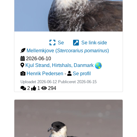
Se
Se link-side
Mellemkjove
(
Stercorarius pomarinus
)
2026-06-10
Kjul Strand, Hirtshals
,
Danmark
Henrik Pedersen
-
Se profil
Uploadet 2026-06-12 Publiceret
2026-06-15
2
1
294