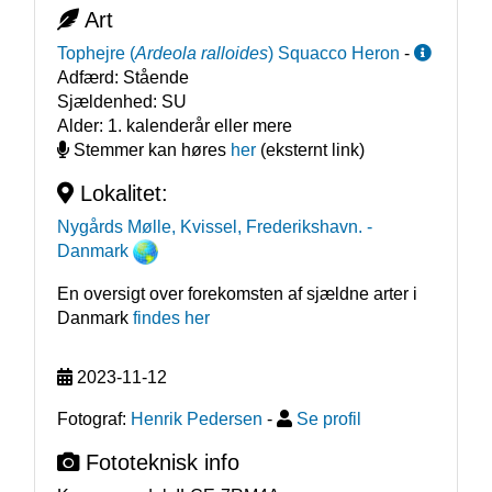
Art
Tophejre
(
Ardeola ralloides
)
Squacco Heron
-
Adfærd:
Stående
Sjældenhed:
SU
Alder:
1. kalenderår eller mere
Stemmer kan høres
her
(eksternt link)
Lokalitet:
Nygårds Mølle, Kvissel, Frederikshavn.
-
Danmark
En oversigt over forekomsten af sjældne arter i
Danmark
findes her
2023-11-12
Fotograf:
Henrik Pedersen
-
Se profil
Fototeknisk info