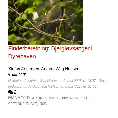
Finderberetning: Bjergløvsanger i
Dyrehaven
Stefan Andersen,
Anders Wiig Nielsen
9. maj 2025
Uploadet af: Anders Wiig Nielsen d. 9. maj 2025 kl. 18:27 - Sidst
opdateret af: Anders Wiig Nielsen d. 9. maj 2025 kl. 21:12
2
EMNEORD:
ARTIKEL,
BJERGLØVSANGER,
HITS,
SJÆLDNE FUGLE,
2025