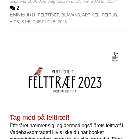
opdateret af: Anders Wiig Nielsen d. 27. nov. 2023 kl. 21:54
2
EMNEORD:
FELTTRÆF,
BLÅVAND,
ARTIKEL,
FELTUD,
HITS,
SJÆLDNE FUGLE,
2023
Tag med på felttræf!
Efteråret nærmer sig, og dermed også årets felttræf i
Vadehavsområdet! Hvis ikke du har booket