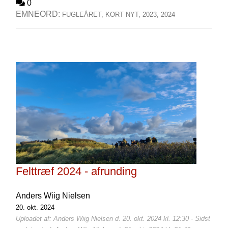
0
EMNEORD:
FUGLEÅRET,
KORT NYT,
2023,
2024
Felttræf 2024 - afrunding
Anders Wiig Nielsen
20. okt. 2024
Uploadet af: Anders Wiig Nielsen d. 20. okt. 2024 kl. 12:30 - Sidst