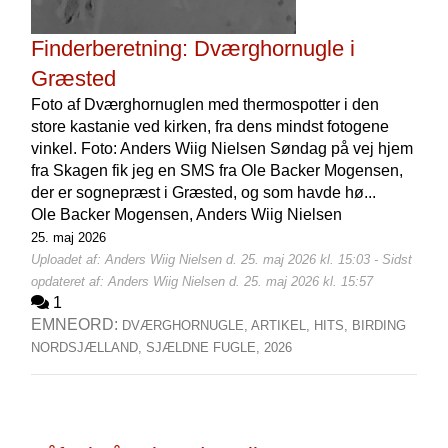
Finderberetning: Dværghornugle i
Græsted
Foto af Dværghornuglen med thermospotter i den
store kastanie ved kirken, fra dens mindst fotogene
vinkel. Foto: Anders Wiig Nielsen Søndag på vej hjem
fra Skagen fik jeg en SMS fra Ole Backer Mogensen,
der er sognepræst i Græsted, og som havde hø...
Ole Backer Mogensen,
Anders Wiig Nielsen
25. maj 2026
Uploadet af: Anders Wiig Nielsen d. 25. maj 2026 kl. 15:03 - Sidst
opdateret af: Anders Wiig Nielsen d. 25. maj 2026 kl. 15:57
1
EMNEORD:
DVÆRGHORNUGLE,
ARTIKEL,
HITS,
BIRDING
NORDSJÆLLAND,
SJÆLDNE FUGLE,
2026