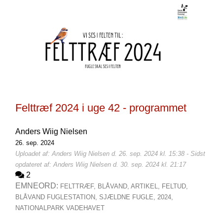
Felttræf 2024 i uge 42 - programmet
Anders Wiig Nielsen
26. sep. 2024
Uploadet af: Anders Wiig Nielsen d. 26. sep. 2024 kl. 15:38 - Sidst
opdateret af: Anders Wiig Nielsen d. 30. sep. 2024 kl. 21:17
2
EMNEORD:
FELTTRÆF,
BLÅVAND,
ARTIKEL,
FELTUD,
BLÅVAND FUGLESTATION,
SJÆLDNE FUGLE,
2024,
NATIONALPARK VADEHAVET