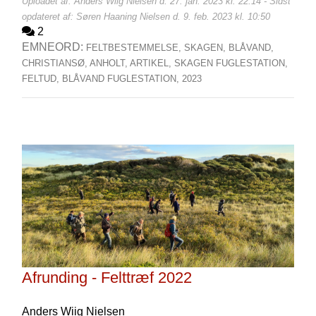
Uploadet af: Anders Wiig Nielsen d. 27. jan. 2023 kl. 22:14 - Sidst
opdateret af: Søren Haaning Nielsen d. 9. feb. 2023 kl. 10:50
2
EMNEORD:
FELTBESTEMMELSE,
SKAGEN,
BLÅVAND,
CHRISTIANSØ,
ANHOLT,
ARTIKEL,
SKAGEN FUGLESTATION,
FELTUD,
BLÅVAND FUGLESTATION,
2023
Afrunding - Felttræf 2022
Anders Wiig Nielsen