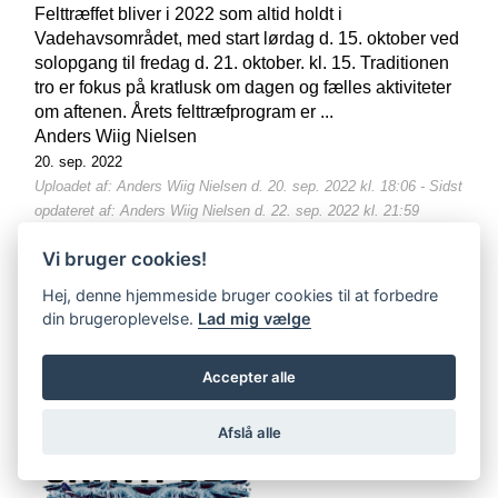
Felttræffet bliver i 2022 som altid holdt i
Vadehavsområdet, med start lørdag d. 15. oktober ved
solopgang til fredag d. 21. oktober. kl. 15. Traditionen
tro er fokus på kratlusk om dagen og fælles aktiviteter
om aftenen. Årets felttræfprogram er ...
Anders Wiig Nielsen
20. sep. 2022
Uploadet af: Anders Wiig Nielsen d. 20. sep. 2022 kl. 18:06 - Sidst
opdateret af: Anders Wiig Nielsen d. 22. sep. 2022 kl. 21:59
4
Vi bruger cookies!
EMNEORD:
FELTTRÆF,
ARTIKEL,
FELTUD,
HITS,
2022
Hej, denne hjemmeside bruger cookies til at forbedre
din brugeroplevelse.
Lad mig vælge
Accepter alle
Afslå alle