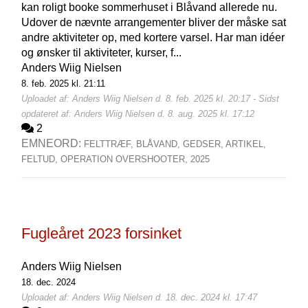
kan roligt booke sommerhuset i Blåvand allerede nu.
Udover de nævnte arrangementer bliver der måske sat
andre aktiviteter op, med kortere varsel. Har man idéer
og ønsker til aktiviteter, kurser, f...
Anders Wiig Nielsen
8. feb. 2025 kl. 21:11
Uploadet af: Anders Wiig Nielsen d. 8. feb. 2025 kl. 20:17 - Sidst
opdateret af: Anders Wiig Nielsen d. 8. aug. 2025 kl. 17:12
2
EMNEORD:
FELTTRÆF,
BLÅVAND,
GEDSER,
ARTIKEL,
FELTUD,
OPERATION OVERSHOOTER,
2025
Fugleåret 2023 forsinket
Anders Wiig Nielsen
18. dec. 2024
Uploadet af: Anders Wiig Nielsen d. 18. dec. 2024 kl. 17:47