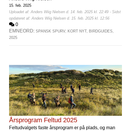
15. feb. 2025
Uploadet af: Anders Wiig Nielsen d. 14. feb. 2025 kl. 22:49 - Sidst
opdateret af: Anders Wiig Nielsen d. 15. feb. 2025 kl. 12:56
0
EMNEORD:
SPANSK SPURV,
KORT NYT,
BIRDGUIDES,
2025
Årsprogram Feltud 2025
Feltudvalgets faste årsprogram er på plads, og man