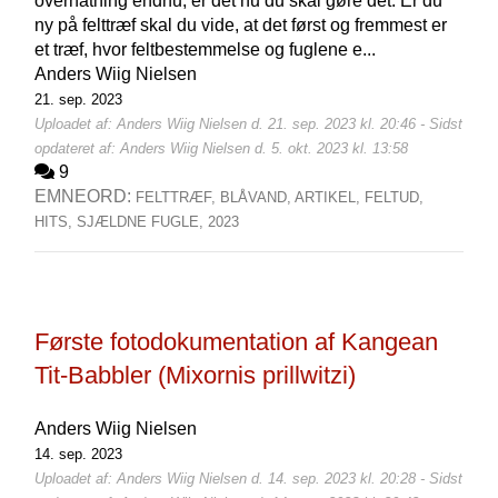
overnatning endnu, er det nu du skal gøre det. Er du
ny på felttræf skal du vide, at det først og fremmest er
et træf, hvor feltbestemmelse og fuglene e...
Anders Wiig Nielsen
21. sep. 2023
Uploadet af: Anders Wiig Nielsen d. 21. sep. 2023 kl. 20:46 - Sidst
opdateret af: Anders Wiig Nielsen d. 5. okt. 2023 kl. 13:58
9
EMNEORD:
FELTTRÆF,
BLÅVAND,
ARTIKEL,
FELTUD,
HITS,
SJÆLDNE FUGLE,
2023
Første fotodokumentation af Kangean
Tit-Babbler (Mixornis prillwitzi)
Anders Wiig Nielsen
14. sep. 2023
Uploadet af: Anders Wiig Nielsen d. 14. sep. 2023 kl. 20:28 - Sidst