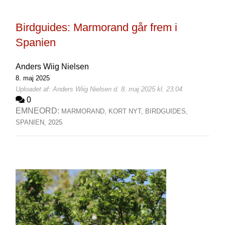
Birdguides: Marmorand går frem i
Spanien
Anders Wiig Nielsen
8. maj 2025
Uploadet af: Anders Wiig Nielsen d. 8. maj 2025 kl. 23:04
0
EMNEORD:
MARMORAND,
KORT NYT,
BIRDGUIDES,
SPANIEN,
2025