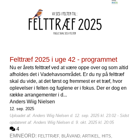
Felttræf 2025 i uge 42 - programmet
Nu er årets felttræf ved at være oppe over og som altid
afholdes det i Vadehavsområdet. Er du ny på felttræf
skal du vide, at det først og fremmest er et træf, hvor
oplevelser i felten og fuglene er i fokus. Der er dog en
række arrangementer i d...
Anders Wiig Nielsen
12. sep. 2025
Uploadet af: Anders Wiig Nielsen d. 12. sep. 2025 kl. 23:02 - Sidst
opdateret af: Anders Wiig Nielsen d. 9. okt. 2025 kl. 20:05
4
EMNEORD:
FELTTRÆF,
BLÅVAND,
ARTIKEL,
HITS,