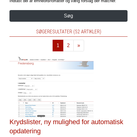
Indtast del af emneord/forfatter og vælg forslag der matcher.
Søg
SØGERESULTATER (52 ARTIKLER)
1
2
»
Næste
Krydslister, ny mulighed for automatisk
opdatering