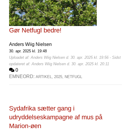
Gør Netfugl bedre!
Anders Wiig Nielsen
30. apr. 2025 kl. 19:48
Uploadet af: Anders Wiig Nielsen d. 30. apr. 2025 kl. 19:56 - Sidst
opdateret af: Anders Wiig Nielsen d. 30. apr. 2025 kl. 20:11
0
EMNEORD:
ARTIKEL,
2025,
NETFUGL
Sydafrika sætter gang i
udryddelseskampagne af mus på
Marion-øen