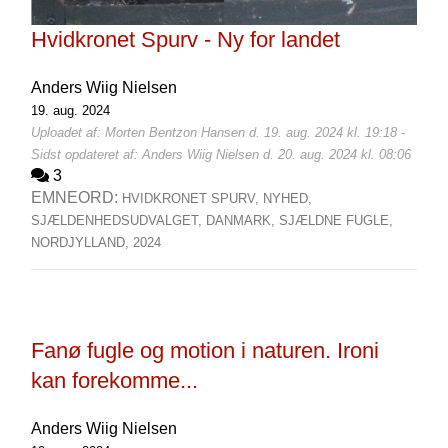
Hvidkronet Spurv - Ny for landet
Anders Wiig Nielsen
19. aug. 2024
Uploadet af: Morten Bentzon Hansen d. 19. aug. 2024 kl. 19:18 -
Sidst opdateret af: Anders Wiig Nielsen d. 20. aug. 2024 kl. 08:06
3
EMNEORD:
HVIDKRONET SPURV,
NYHED,
SJÆLDENHEDSUDVALGET,
DANMARK,
SJÆLDNE FUGLE,
NORDJYLLAND,
2024
Fanø fugle og motion i naturen. Ironi
kan forekomme...
Anders Wiig Nielsen