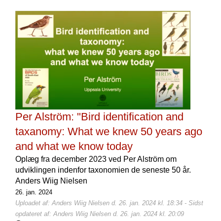
Per Alström: "Bird identification and
taxanomy: What we knew 50 years ago
and what we know today
Oplæg fra december 2023 ved Per Alström om
udviklingen indenfor taxonomien de seneste 50 år.
Anders Wiig Nielsen
26. jan. 2024
Uploadet af: Anders Wiig Nielsen d. 26. jan. 2024 kl. 18:34 - Sidst
opdateret af: Anders Wiig Nielsen d. 26. jan. 2024 kl. 20:09