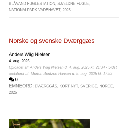
BLÅVAND FUGLESTATION,
SJÆLDNE FUGLE,
NATIONALPARK VADEHAVET,
2025
Norske og svenske Dværggæs
Anders Wiig Nielsen
4. aug. 2025
Uploadet af: Anders Wiig Nielsen d. 4. aug. 2025 kl. 21:34 - Sidst
opdateret af: Morten Bentzon Hansen d. 5. aug. 2025 kl. 17:53
0
EMNEORD:
DVÆRGGÅS,
KORT NYT,
SVERIGE,
NORGE,
2025