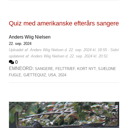
Quiz med amerikanske efterårs sangere
Anders Wiig Nielsen
22. sep. 2024
Uploadet af: Anders Wiig Nielsen d. 22. sep. 2024 kl. 18:55 - Sidst
opdateret af: Anders Wiig Nielsen d. 22. sep. 2024 kl. 20:51
0
EMNEORD:
SANGERE,
FELTTRÆF,
KORT NYT,
SJÆLDNE
FUGLE,
GÆTTEQUIZ,
USA,
2024