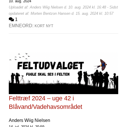
10. aug. 2024
Uploadet af: Anders Wiig Nielsen d. 10. aug. 2024 kl. 16:48 - Sidst
opdateret af: Morten Bentzon Hansen d. 15. aug. 2024 kl. 10:57
1
EMNEORD:
KORT NYT
Felttræf 2024 – uge 42 i
Blåvand/Vadehavsområdet
Anders Wiig Nielsen
14. jul. 2024 kl. 20:59