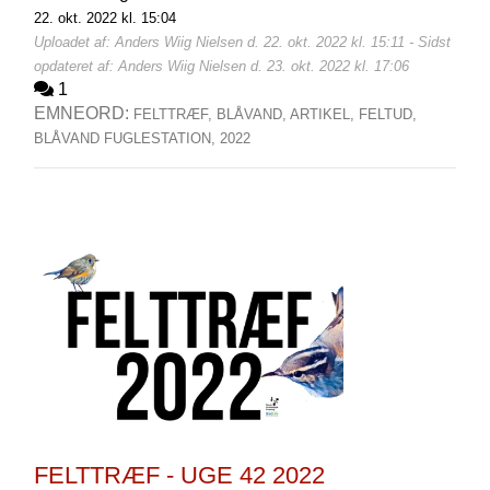
22. okt. 2022 kl. 15:04
Uploadet af: Anders Wiig Nielsen d. 22. okt. 2022 kl. 15:11 - Sidst
opdateret af: Anders Wiig Nielsen d. 23. okt. 2022 kl. 17:06
1
EMNEORD:
FELTTRÆF,
BLÅVAND,
ARTIKEL,
FELTUD,
BLÅVAND FUGLESTATION,
2022
FELTTRÆF - UGE 42 2022