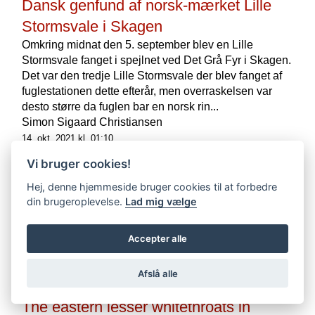
Dansk genfund af norsk-mærket Lille
Stormsvale i Skagen
Omkring midnat den 5. september blev en Lille
Stormsvale fanget i spejlnet ved Det Grå Fyr i Skagen.
Det var den tredje Lille Stormsvale der blev fanget af
fuglestationen dette efterår, men overraskelsen var
desto større da fuglen bar en norsk rin...
Simon Sigaard Christiansen
14. okt. 2021 kl. 01:10
Uploadet af: Simon Sigaard Christiansen d. 14. okt. 2021 kl. 01:11
Vi bruger cookies!
- Sidst opdateret af: Morten Bentzon Hansen d. 26. jun. 2023 kl.
11:24
Hej, denne hjemmeside bruger cookies til at forbedre
2
din brugeroplevelse.
Lad mig vælge
EMNEORD:
RINGMÆRKNING,
LILLE STORMSVALE,
NYHED,
SKAGEN FUGLESTATION,
2021
Accepter alle
Afslå alle
The eastern lesser whitethroats in