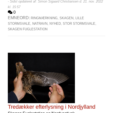
- Sidst opdateret af: Simon Sigaard Christiansen d. 21. nov. 2022
kl. 15:57
0
EMNEORD:
RINGMÆRKNING,
SKAGEN,
LILLE
STORMSVALE,
NATRAVN,
NYHED,
STOR STORMSVALE,
SKAGEN FUGLESTATION
Tredækker efterlysning i Nordjylland