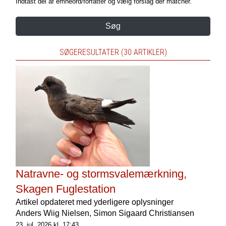
Indtast del af emneord/forfatter og vælg forslag der matcher.
Søg
SØGERESULTATER (30 ARTIKLER)
Natravne- og stormsvalemærkning,
Skagen Fuglestation
Artikel opdateret med yderligere oplysninger
Anders Wiig Nielsen,
Simon Sigaard Christiansen
23. jul. 2026 kl. 17:43