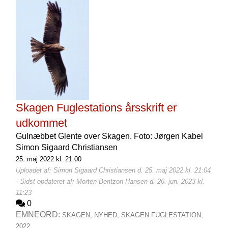
Skagen Fuglestations årsskrift er
udkommet
Gulnæbbet Glente over Skagen. Foto: Jørgen Kabel
Simon Sigaard Christiansen
25. maj 2022 kl. 21:00
Uploadet af: Simon Sigaard Christiansen d. 25. maj 2022 kl. 21:04
- Sidst opdateret af: Morten Bentzon Hansen d. 26. jun. 2023 kl.
11:23
0
EMNEORD:
SKAGEN,
NYHED,
SKAGEN FUGLESTATION,
2022