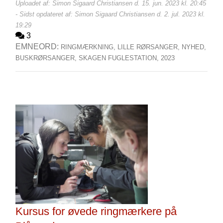
Uploadet af: Simon Sigaard Christiansen d. 15. jun. 2023 kl. 20:45
- Sidst opdateret af: Simon Sigaard Christiansen d. 2. jul. 2023 kl.
19:29
3
EMNEORD:
RINGMÆRKNING,
LILLE RØRSANGER,
NYHED,
BUSKRØRSANGER,
SKAGEN FUGLESTATION,
2023
Kursus for øvede ringmærkere på