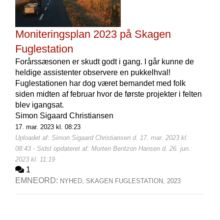
Moniteringsplan 2023 på Skagen
Fuglestation
Forårssæsonen er skudt godt i gang. I går kunne de
heldige assistenter observere en pukkelhval!
Fuglestationen har dog været bemandet med folk
siden midten af februar hvor de første projekter i felten
blev igangsat.
Simon Sigaard Christiansen
17. mar. 2023 kl. 08:23
Uploadet af: Simon Sigaard Christiansen d. 17. mar. 2023 kl.
08:43 - Sidst opdateret af: Morten Bentzon Hansen d. 26. jun.
2023 kl. 11:19
1
EMNEORD:
NYHED,
SKAGEN FUGLESTATION,
2023