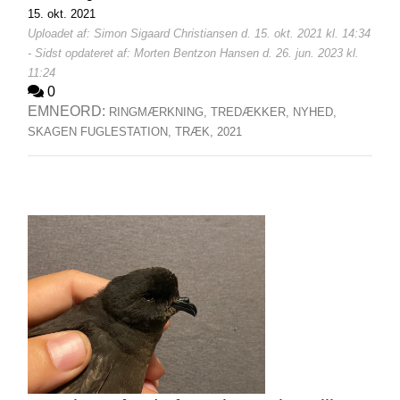
15. okt. 2021
Uploadet af: Simon Sigaard Christiansen d. 15. okt. 2021 kl. 14:34
- Sidst opdateret af: Morten Bentzon Hansen d. 26. jun. 2023 kl.
11:24
0
EMNEORD:
RINGMÆRKNING,
TREDÆKKER,
NYHED,
SKAGEN FUGLESTATION,
TRÆK,
2021