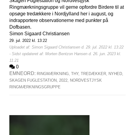
Skagen Fuglestation og Nordvestjysk
Ringmærkningsgruppe vil gerne opfordre Birdere til at
opsøge tredækkere i Nordjylland her i august, og
indrapportere observationerne med punkter på
Dofbasen.
Simon Sigaard Christiansen
29. jul. 2022 kl. 13:22
Uploadet af: Simon Sigaard Christiansen d. 29. jul. 2022 kl. 13:22
- Sidst opdateret af: Morten Bentzon Hansen d. 26. jun. 2023 kl.
11:21
0
EMNEORD:
RINGMÆRKNING,
THY,
TREDÆKKER,
NYHED,
SKAGEN FUGLESTATION,
2022,
NORDVESTJYSK
RINGMÆRKNINGSGRUPPE