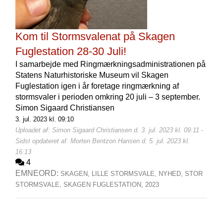
Kom til Stormsvalenat på Skagen
Fuglestation 28-30 Juli!
I samarbejde med Ringmærkningsadministrationen på
Statens Naturhistoriske Museum vil Skagen
Fuglestation igen i år foretage ringmærkning af
stormsvaler i perioden omkring 20 juli – 3 september.
Simon Sigaard Christiansen
3. jul. 2023 kl. 09:10
Uploadet af: Simon Sigaard Christiansen d. 3. jul. 2023 kl. 09:11 -
Sidst opdateret af: Morten Bentzon Hansen d. 5. jul. 2023 kl.
16:13
4
EMNEORD:
SKAGEN,
LILLE STORMSVALE,
NYHED,
STOR
STORMSVALE,
SKAGEN FUGLESTATION,
2023