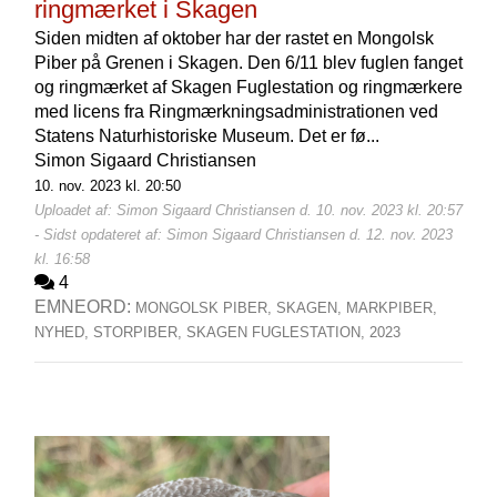
ringmærket i Skagen
Siden midten af oktober har der rastet en Mongolsk
Piber på Grenen i Skagen. Den 6/11 blev fuglen fanget
og ringmærket af Skagen Fuglestation og ringmærkere
med licens fra Ringmærkningsadministrationen ved
Statens Naturhistoriske Museum. Det er fø...
Simon Sigaard Christiansen
10. nov. 2023 kl. 20:50
Uploadet af: Simon Sigaard Christiansen d. 10. nov. 2023 kl. 20:57
- Sidst opdateret af: Simon Sigaard Christiansen d. 12. nov. 2023
kl. 16:58
4
EMNEORD:
MONGOLSK PIBER,
SKAGEN,
MARKPIBER,
NYHED,
STORPIBER,
SKAGEN FUGLESTATION,
2023