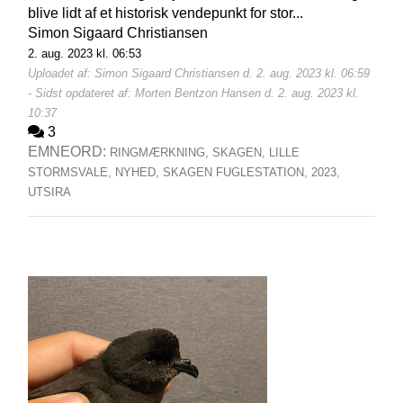
blive lidt af et historisk vendepunkt for stor...
Simon Sigaard Christiansen
2. aug. 2023 kl. 06:53
Uploadet af: Simon Sigaard Christiansen d. 2. aug. 2023 kl. 06:59
- Sidst opdateret af: Morten Bentzon Hansen d. 2. aug. 2023 kl.
10:37
3
EMNEORD:
RINGMÆRKNING,
SKAGEN,
LILLE
STORMSVALE,
NYHED,
SKAGEN FUGLESTATION,
2023,
UTSIRA