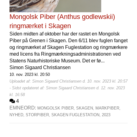
Mongolsk Piber (Anthus godlewskii)
ringmærket i Skagen
Siden midten af oktober har der rastet en Mongolsk
Piber på Grenen i Skagen. Den 6/11 blev fuglen fanget
og ringmærket af Skagen Fuglestation og ringmærkere
med licens fra Ringmærkningsadministrationen ved
Statens Naturhistoriske Museum. Det er fø...
Simon Sigaard Christiansen
10. nov. 2023 kl. 20:50
Uploadet af: Simon Sigaard Christiansen d. 10. nov. 2023 kl. 20:57
- Sidst opdateret af: Simon Sigaard Christiansen d. 12. nov. 2023
kl. 16:58
4
EMNEORD:
MONGOLSK PIBER,
SKAGEN,
MARKPIBER,
NYHED,
STORPIBER,
SKAGEN FUGLESTATION,
2023