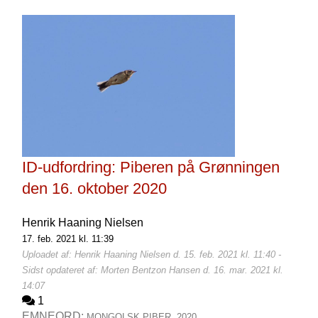
ID-udfordring: Piberen på Grønningen
den 16. oktober 2020
Henrik Haaning Nielsen
17. feb. 2021 kl. 11:39
Uploadet af: Henrik Haaning Nielsen d. 15. feb. 2021 kl. 11:40 -
Sidst opdateret af: Morten Bentzon Hansen d. 16. mar. 2021 kl.
14:07
1
EMNEORD:
MONGOLSK PIBER,
2020,