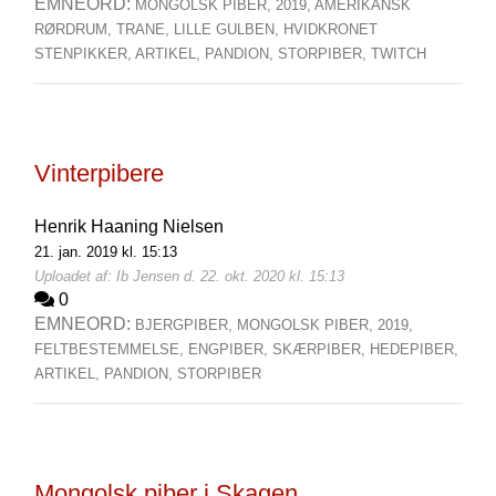
EMNEORD:
MONGOLSK PIBER,
2019,
AMERIKANSK
RØRDRUM,
TRANE,
LILLE GULBEN,
HVIDKRONET
STENPIKKER,
ARTIKEL,
PANDION,
STORPIBER,
TWITCH
Vinterpibere
Henrik Haaning Nielsen
21. jan. 2019 kl. 15:13
Uploadet af: Ib Jensen d. 22. okt. 2020 kl. 15:13
0
EMNEORD:
BJERGPIBER,
MONGOLSK PIBER,
2019,
FELTBESTEMMELSE,
ENGPIBER,
SKÆRPIBER,
HEDEPIBER,
ARTIKEL,
PANDION,
STORPIBER
Mongolsk piber i Skagen