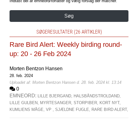
Indtast del af emneord/forfatter og vælg forslag der matcher.
Søg
SØGERESULTATER (26 ARTIKLER)
Rare Bird Alert: Weekly birding round-
up: 20 - 26 Feb 2024
Morten Bentzon Hansen
28. feb. 2024
Uploadet af: Morten Bentzon Hansen d. 28. feb. 2024 kl. 13:14
0
EMNEORD:
LILLE BJERGAND,
HALSBÅNDSTROLDAND,
LILLE GULBEN,
MYRTESANGER,
STORPIBER,
KORT NYT,
KUMLIENS MÅGE,
VP ,
SJÆLDNE FUGLE,
RARE BIRD ALERT,