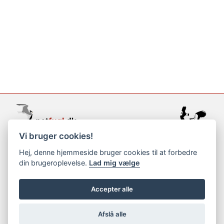
Vi bruger cookies!
support@netfugl.dk
Hej, denne hjemmeside bruger cookies til at forbedre
din brugeroplevelse.
Lad mig vælge
copyright © 2002-2023
Accepter alle
Afslå alle