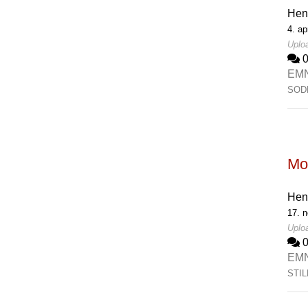
Hen
4. ap
Uploa
EM
SOD
Mo
Hen
17. n
Uploa
EM
STI