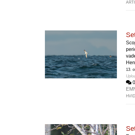
ART
Set
Scop
peri
vade
Hen
13. o
Uploa
EM
HVI
Set