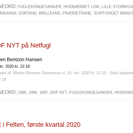
NEORD:
FUGLEKONGESANGER,
HVIDNÆBBET LOM,
LILLE STORMSV
RIKANSK SORTAND,
BRILLEAND,
PRÆRIETRANE,
SORTVINGET BRAKS
F NYT på Netfugl
ten Bentzon Hansen
kt. 2020 kl. 22:18
det af: Morten Bentzon Testversion d. 19. okt. 2020 kl. 22:18 - Sidst opdater
2:18
2
NEORD:
1995,
1996,
1997,
DOF NYT,
FUGLEKONGESANGER,
HVIDVIN
 i Felten, første kvartal 2020