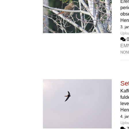
Erem
peri
obse
Hen
3. ja
Uploa
EM
NON
Set
Kaff
fuld
leve
Hen
4. ja
Uploa