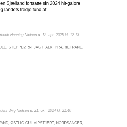
n Sjælland fortsatte sin 2024 hit-galore
g landets tredje fund af
 Henrik Haaning Nielsen d. 12. apr. 2025 kl. 12:13
ULE,
STEPPEØRN,
JAGTFALK,
PRÆRIETRANE,
nders Wiig Nielsen d. 21. okt. 2024 kl. 21:40
VAND,
ØSTLIG GUL VIPSTJERT,
NORDSANGER,