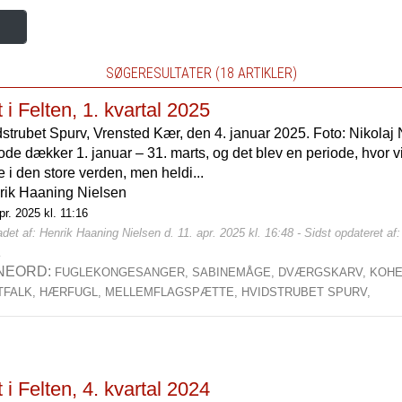
SØGERESULTATER (18 ARTIKLER)
 i Felten, 1. kvartal 2025
strubet Spurv, Vrensted Kær, den 4. januar 2025. Foto: Nikolaj 
ode dækker 1. januar – 31. marts, og det blev en periode, hvor
 i den store verden, men heldi...
rik Haaning Nielsen
pr. 2025 kl. 11:16
det af: Henrik Haaning Nielsen d. 11. apr. 2025 kl. 16:48 - Sidst opdateret af:
2
NEORD:
FUGLEKONGESANGER,
SABINEMÅGE,
DVÆRGSKARV,
KOHE
TFALK,
HÆRFUGL,
MELLEMFLAGSPÆTTE,
HVIDSTRUBET SPURV,
 i Felten, 4. kvartal 2024