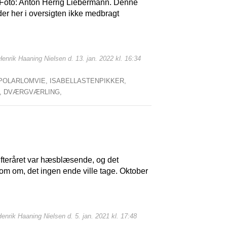
. Foto: Anton Herrig Liebermann. Denne
r her i oversigten ikke medbragt
Henrik Haaning Nielsen d. 13. jan. 2022 kl. 16:34
POLARLOMVIE,
ISABELLASTENPIKKER,
,
DVÆRGVÆRLING,
Efteråret var hæsblæsende, og det
m om, det ingen ende ville tage. Oktober
Henrik Haaning Nielsen d. 5. jan. 2021 kl. 17:48