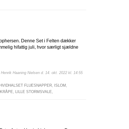
tophersen. Denne Set i Felten dækker
elig hifattig juli, hvor særligt sjældne
: Henrik Haaning Nielsen d. 14. okt. 2022 kl. 14:55
HVIDHALSET FLUESNAPPER,
ISLOM,
SKRÅPE,
LILLE STORMSVALE,