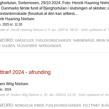
ghortulan, Sortemosen, 29/10 2024. Foto: Henrik Haaning Nielse
Danmarks første fund af Bjerghortulan i slutningen af oktober, o
estantornskade (forudsat at den kan artbest...
rik Haaning Nielsen
n. 2025 kl. 11:20
det af: Henrik Haaning Nielsen d. 9. jan. 2025 kl. 09:02 - Sidst opdateret af:
6
NEORD:
GRÅSEJLER,
FUGLEKONGESANGER,
SABINEMÅGE,
BRUN S
LE GULBEN,
TAJGAPIBER,
NORDSANGER,
ttræf 2024 - afrunding
ers Wiig Nielsen
kt. 2024
det af: Anders Wiig Nielsen d. 20. okt. 2024 kl. 12:30 - Sidst opdateret af: A
0
NEORD:
MONGOLSK PIBER,
FUGLEKONGESANGER,
FELTTRÆF,
BLÅ