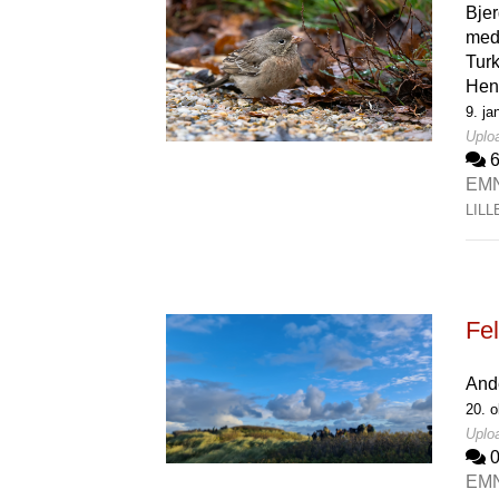
Bjer
med 
Turk
Hen
9. ja
Uploa
EM
LIL
Fel
And
20. o
Uploa
EM