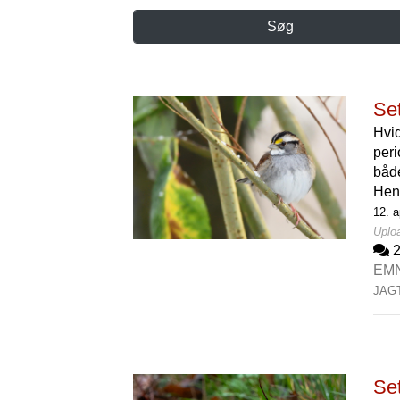
Søg
Set
Hvid
peri
både
Hen
12. a
Uploa
EM
JAG
Set