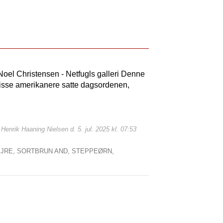
Noel Christensen - Netfugls galleri Denne
 visse amerikanere satte dagsordenen,
 Henrik Haaning Nielsen d. 5. jul. 2025 kl. 07:53
JRE,
SORTBRUN AND,
STEPPEØRN,