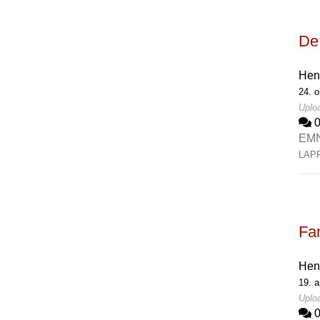
De
Hen
24. o
Uploa
EM
LAP
Fa
Hen
19. a
Uploa