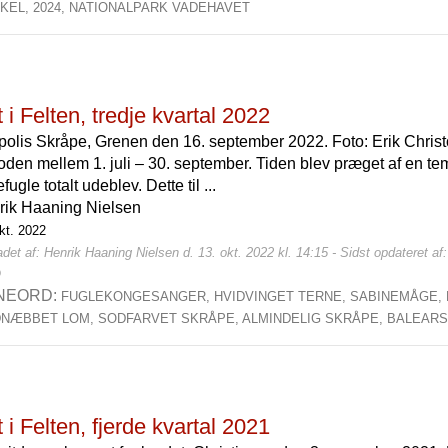
IKEL,
2024,
NATIONALPARK VADEHAVET
 i Felten, tredje kvartal 2022
olis Skråpe, Grenen den 16. september 2022. Foto: Erik Chris
oden mellem 1. juli – 30. september. Tiden blev præget af en temm
fugle totalt udeblev. Dette til ...
rik Haaning Nielsen
kt. 2022
det af: Henrik Haaning Nielsen d. 13. okt. 2022 kl. 14:15 - Sidst opdateret af
0
NEORD:
FUGLEKONGESANGER,
HVIDVINGET TERNE,
SABINEMÅGE,
DNÆBBET LOM,
SODFARVET SKRÅPE,
ALMINDELIG SKRÅPE,
BALEAR
 i Felten, fjerde kvartal 2021