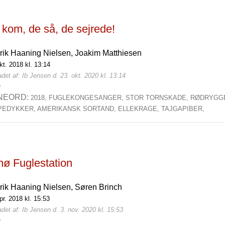
 kom, de så, de sejrede!
rik Haaning Nielsen,
Joakim Matthiesen
kt. 2018 kl. 13:14
det af: Ib Jensen d. 23. okt. 2020 kl. 13:14
0
NEORD:
2018,
FUGLEKONGESANGER,
STOR TORNSKADE,
RØDRYGGE
PEDYKKER,
AMERIKANSK SORTAND,
ELLEKRAGE,
TAJGAPIBER,
nø Fuglestation
rik Haaning Nielsen,
Søren Brinch
pr. 2018 kl. 15:53
det af: Ib Jensen d. 3. nov. 2020 kl. 15:53
0