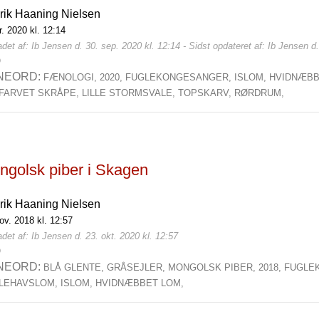
rik Haaning Nielsen
r. 2020 kl. 12:14
det af: Ib Jensen d. 30. sep. 2020 kl. 12:14 - Sidst opdateret af: Ib Jensen d.
0
NEORD:
FÆNOLOGI,
2020,
FUGLEKONGESANGER,
ISLOM,
HVIDNÆBB
FARVET SKRÅPE,
LILLE STORMSVALE,
TOPSKARV,
RØRDRUM,
ngolsk piber i Skagen
rik Haaning Nielsen
ov. 2018 kl. 12:57
det af: Ib Jensen d. 23. okt. 2020 kl. 12:57
0
NEORD:
BLÅ GLENTE,
GRÅSEJLER,
MONGOLSK PIBER,
2018,
FUGLE
LLEHAVSLOM,
ISLOM,
HVIDNÆBBET LOM,