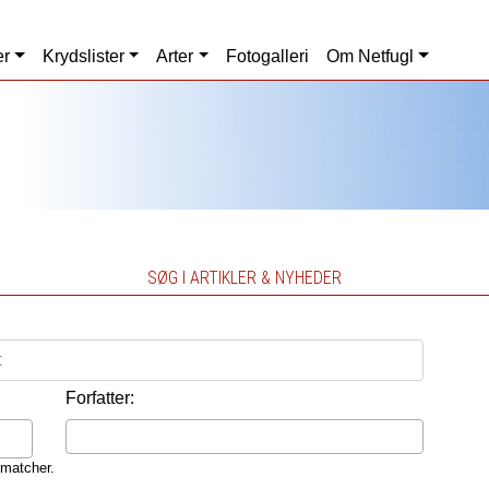
er
Krydslister
Arter
Fotogalleri
Om Netfugl
SØG I ARTIKLER & NYHEDER
Forfatter:
 matcher.