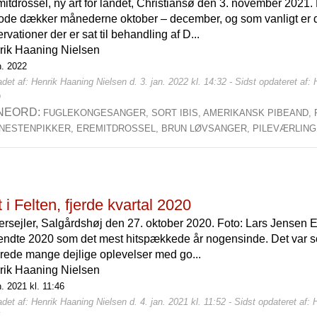
itdrossel, ny art for landet, Christiansø den 3. november 2021
ode dækker månederne oktober – december, og som vanligt er de
rvationer der er sat til behandling af D...
rik Haaning Nielsen
n. 2022
det af: Henrik Haaning Nielsen d. 3. jan. 2022 kl. 14:32 - Sidst opdateret af: 
0
NEORD:
FUGLEKONGESANGER,
SORT IBIS,
AMERIKANSK PIBEAND,
NESTENPIKKER,
EREMITDROSSEL,
BRUN LØVSANGER,
PILEVÆRLING
 i Felten, fjerde kvartal 2020
ersejler, Salgårdshøj den 27. oktober 2020. Foto: Lars Jensen 
endte 2020 som det mest hitspækkede år nogensinde. Det var so
rede mange dejlige oplevelser med go...
rik Haaning Nielsen
n. 2021 kl. 11:46
det af: Henrik Haaning Nielsen d. 4. jan. 2021 kl. 11:52 - Sidst opdateret af: 
7