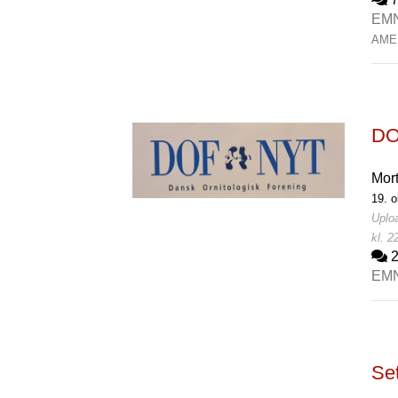
EM
AME
DO
Mor
19. o
Uploa
kl. 2
EM
Set