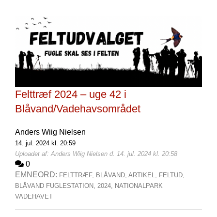
Felttræf 2024 – uge 42 i
Blåvand/Vadehavsområdet
Anders Wiig Nielsen
14. jul. 2024 kl. 20:59
Uploadet af: Anders Wiig Nielsen d. 14. jul. 2024 kl. 20:58
0
EMNEORD:
FELTTRÆF,
BLÅVAND,
ARTIKEL,
FELTUD,
BLÅVAND FUGLESTATION,
2024,
NATIONALPARK
VADEHAVET