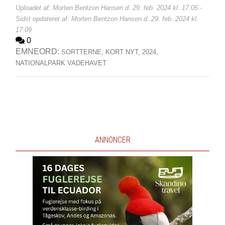
Uploadet af: Morten Bentzon Hansen d. 29. feb. 2024 kl. 17:05 -
Sidst opdateret af: Morten Bentzon Hansen d. 29. feb. 2024 kl.
17:09
0
EMNEORD:
SORTTERNE,
KORT NYT,
2024,
NATIONALPARK VADEHAVET
ANNONCER