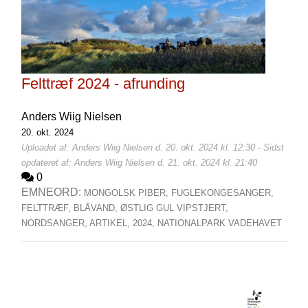
Felttræf 2024 - afrunding
Anders Wiig Nielsen
20. okt. 2024
Uploadet af: Anders Wiig Nielsen d. 20. okt. 2024 kl. 12:30 - Sidst
opdateret af: Anders Wiig Nielsen d. 21. okt. 2024 kl. 21:40
0
EMNEORD:
MONGOLSK PIBER,
FUGLEKONGESANGER,
FELTTRÆF,
BLÅVAND,
ØSTLIG GUL VIPSTJERT,
NORDSANGER,
ARTIKEL,
2024,
NATIONALPARK VADEHAVET