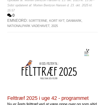
Uploadet af: Morten Bentzon Hansen d. 23. okt. 2025 kl. 15:56 -
Sidst opdateret af: Morten Bentzon Hansen d. 23. okt. 2025 kl.
15:57
0
EMNEORD:
SORTTERNE,
KORT NYT,
DANMARK,
NATIONALPARK VADEHAVET,
2025
Felttræf 2025 i uge 42 - programmet
Nu er årets felttræf ved at være oppe over og som altid