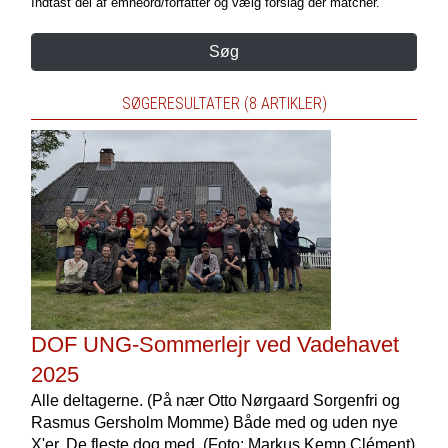
Indtast del af emneord/forfatter og vælg forslag der matcher.
Søg
SØGERESULTATER (8 ARTIKLER)
DOF UNG-Sommerlejr ved Vadehavet
2025
Alle deltagerne. (På nær Otto Nørgaard Sorgenfri og
Rasmus Gersholm Momme) Både med og uden nye
X'er. De fleste dog med. (Foto: Markus Kemp Clément)