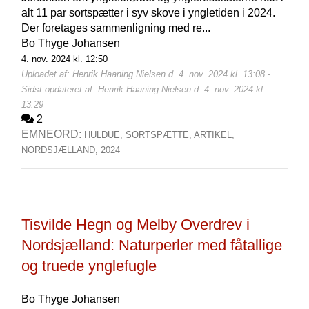
alt 11 par sortspætter i syv skove i yngletiden i 2024.
Der foretages sammenligning med re...
Bo Thyge Johansen
4. nov. 2024 kl. 12:50
Uploadet af: Henrik Haaning Nielsen d. 4. nov. 2024 kl. 13:08 -
Sidst opdateret af: Henrik Haaning Nielsen d. 4. nov. 2024 kl.
13:29
2
EMNEORD:
HULDUE,
SORTSPÆTTE,
ARTIKEL,
NORDSJÆLLAND,
2024
Tisvilde Hegn og Melby Overdrev i
Nordsjælland: Naturperler med fåtallige
og truede ynglefugle
Bo Thyge Johansen