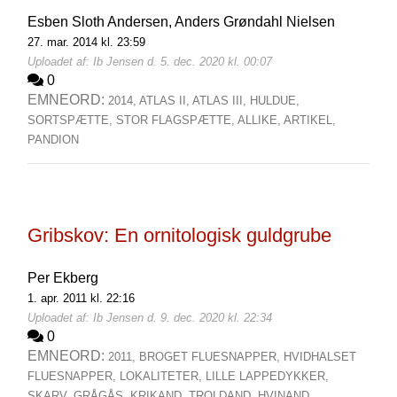
Esben Sloth Andersen,
Anders Grøndahl Nielsen
27. mar. 2014 kl. 23:59
Uploadet af: Ib Jensen d. 5. dec. 2020 kl. 00:07
0
EMNEORD:
2014,
ATLAS II,
ATLAS III,
HULDUE,
SORTSPÆTTE,
STOR FLAGSPÆTTE,
ALLIKE,
ARTIKEL,
PANDION
Gribskov: En ornitologisk guldgrube
Per Ekberg
1. apr. 2011 kl. 22:16
Uploadet af: Ib Jensen d. 9. dec. 2020 kl. 22:34
0
EMNEORD:
2011,
BROGET FLUESNAPPER,
HVIDHALSET
FLUESNAPPER,
LOKALITETER,
LILLE LAPPEDYKKER,
SKARV,
GRÅGÅS,
KRIKAND,
TROLDAND,
HVINAND,