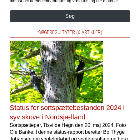
Indtast del af emneord/forfatter og vælg forslag der matcher.
Søg
SØGERESULTATER (6 ARTIKLER)
Status for sortspættebestanden 2024 i
syv skove i Nordsjælland
Sortspættepar, Tisvilde Hegn den 20. maj 2024. Foto
Ole Banke. I denne status-rapport beretter Bo Thyge
Johansen om yngleforløbet og yngleresultaterne hos i