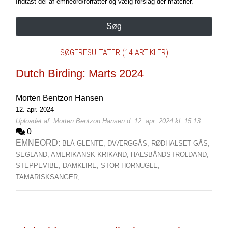
Indtast del af emneord/forfatter og vælg forslag der matcher.
Søg
SØGERESULTATER (14 ARTIKLER)
Dutch Birding: Marts 2024
Morten Bentzon Hansen
12. apr. 2024
Uploadet af: Morten Bentzon Hansen d. 12. apr. 2024 kl. 15:13
0
EMNEORD:
BLÅ GLENTE,
DVÆRGGÅS,
RØDHALSET GÅS,
SEGLAND,
AMERIKANSK KRIKAND,
HALSBÅNDSTROLDAND,
STEPPEVIBE,
DAMKLIRE,
STOR HORNUGLE,
TAMARISKSANGER,