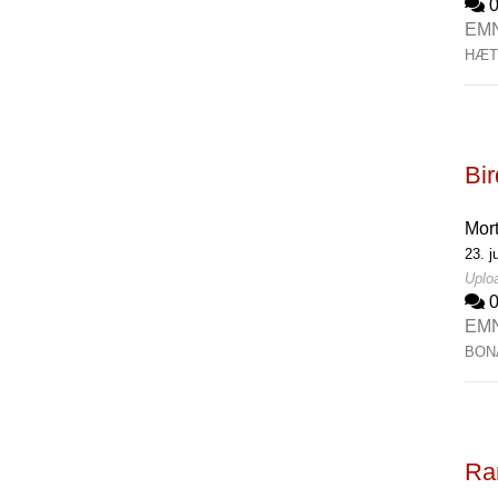
EM
HÆT
Bi
Mor
23. j
Uploa
EM
BON
Rar