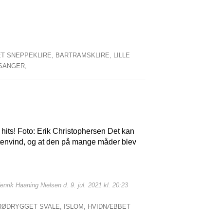
T SNEPPEKLIRE,
BARTRAMSKLIRE,
LILLE
SANGER,
hits! Foto: Erik Christophersen Det kan
stenvind, og at den på mange måder blev
enrik Haaning Nielsen d. 9. jul. 2021 kl. 20:23
RØDRYGGET SVALE,
ISLOM,
HVIDNÆBBET