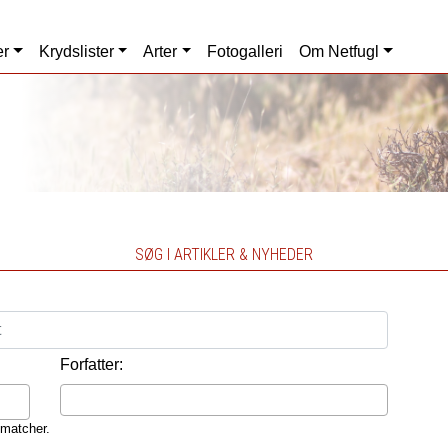
er
Krydslister
Arter
Fotogalleri
Om Netfugl
SØG I ARTIKLER & NYHEDER
Forfatter:
 matcher.