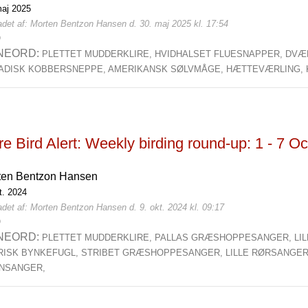
maj 2025
adet af: Morten Bentzon Hansen d. 30. maj 2025 kl. 17:54
0
NEORD:
PLETTET MUDDERKLIRE,
HVIDHALSET FLUESNAPPER,
DVÆ
ADISK KOBBERSNEPPE,
AMERIKANSK SØLVMÅGE,
HÆTTEVÆRLING,
e Bird Alert: Weekly birding round-up: 1 - 7 O
ten Bentzon Hansen
t. 2024
det af: Morten Bentzon Hansen d. 9. okt. 2024 kl. 09:17
0
NEORD:
PLETTET MUDDERKLIRE,
PALLAS GRÆSHOPPESANGER,
LI
IRISK BYNKEFUGL,
STRIBET GRÆSHOPPESANGER,
LILLE RØRSANGE
NSANGER,