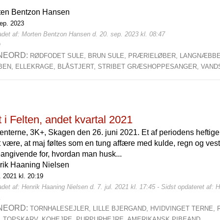
ten Bentzon Hansen
sep. 2023
adet af: Morten Bentzon Hansen d. 20. sep. 2023 kl. 08:47
0
NEORD:
RØDFODET SULE,
BRUN SULE,
PRÆRIELØBER,
LANGNÆBBE
BEN,
ELLEKRAGE,
BLÅSTJERT,
STRIBET GRÆSHOPPESANGER,
VAND
 i Felten, andet kvartal 2021
nterne, 3K+, Skagen den 26. juni 2021. Et af periodens heftige 
 være, at maj føltes som en tung affære med kulde, regn og ve
angivende for, hvordan man husk...
rik Haaning Nielsen
l. 2021 kl. 20:19
det af: Henrik Haaning Nielsen d. 7. jul. 2021 kl. 17:45 - Sidst opdateret af: H
2
NEORD:
TORNHALESEJLER,
LILLE BJERGAND,
HVIDVINGET TERNE,
,
TOPSKARV,
KOHEJRE,
PURPURHEJRE,
AMERIKANSK PIBEAND,