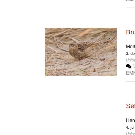
Br
Mor
3. de
Uploa
EM
Set
Hen
4. ju
Uploa