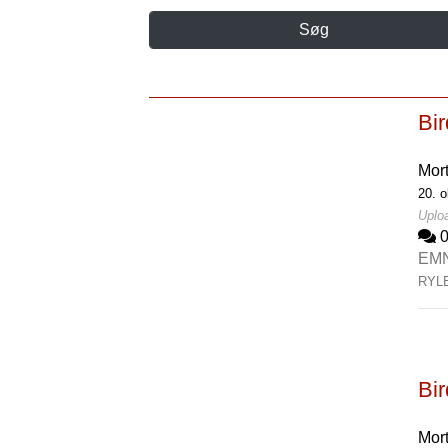
Søg
Bi
Mor
20. o
Uploa
EM
RYL
Bi
Mor