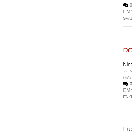
EM
SVA
DO
Nin
22. n
Uploa
EM
ENK
Fu