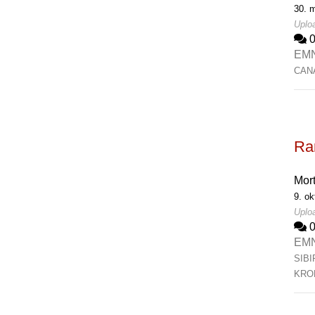
30. 
Uplo
EM
CAN
Rar
Mor
9. ok
Uploa
EM
SIB
KRO