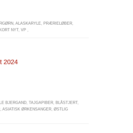
RGØRN,
ALASKARYLE,
PRÆRIELØBER,
KORT NYT,
VP ,
ct 2024
LLE BJERGAND,
TAJGAPIBER,
BLÅSTJERT,
R,
ASIATISK ØRKENSANGER,
ØSTLIG