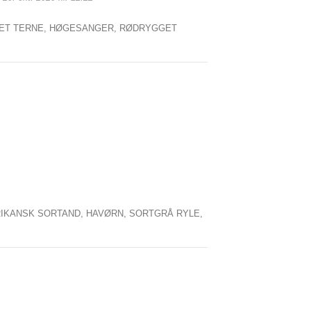
ET TERNE,
HØGESANGER,
RØDRYGGET
IKANSK SORTAND,
HAVØRN,
SORTGRÅ RYLE,