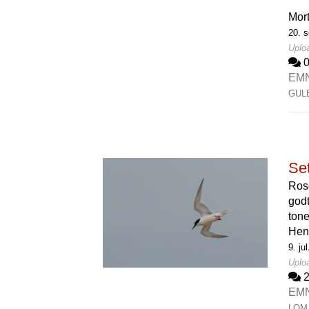
Mor
20. 
Uplo
EM
GUL
Set
Rose
godt
tone
Hen
9. ju
Uploa
EM
LOM