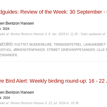
rdguides: Review of the Week: 30 September -
ten Bentzon Hansen
t. 2024
det af: Morten Bentzon Hansen d. 8. okt. 2024 kl. 11:20 - Sidst opdateret af
0
NEORD:
PLETTET MUDDERKLIRE,
TRINDADEPETREL,
LANGNÆBBET 
KEFUGL,
ØRKENSTENPIKKER,
STRIBET GRÆSHOPPESANGER,
LILLE
ENSANGER,
e Bird Alert: Weekly birding round-up: 16 - 22
ten Bentzon Hansen
ul. 2024
det af: Morten Bentzon Hansen d. 23. jul. 2024 kl. 18:38