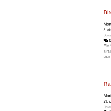
Bi
Mor
8. ok
Uploa
EM
BYN
ØRK
Rar
Mor
23. j
Uploa