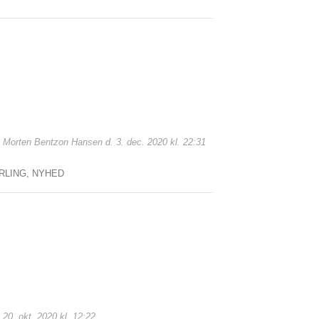
f: Morten Bentzon Hansen d. 3. dec. 2020 kl. 22:31
RLING,
NYHED
 20. okt. 2020 kl. 12:22