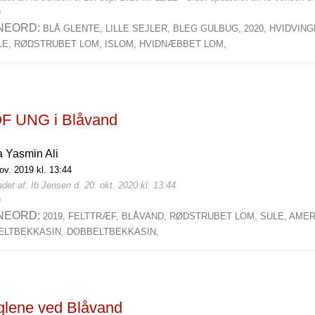
0
NEORD:
BLÅ GLENTE,
LILLE SEJLER,
BLEG GULBUG,
2020,
HVIDVING
LE,
RØDSTRUBET LOM,
ISLOM,
HVIDNÆBBET LOM,
F UNG i Blåvand
a Yasmin Ali
ov. 2019 kl. 13:44
det af: Ib Jensen d. 20. okt. 2020 kl. 13:44
0
NEORD:
2019,
FELTTRÆF,
BLÅVAND,
RØDSTRUBET LOM,
SULE,
AMER
ELTBEKKASIN,
DOBBELTBEKKASIN,
glene ved Blåvand