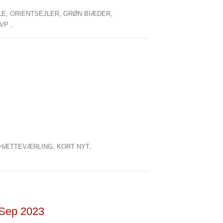
LE,
ORIENTSEJLER,
GRØN BIÆDER,
VP ,
HÆTTEVÆRLING,
KORT NYT,
8 Sep 2023