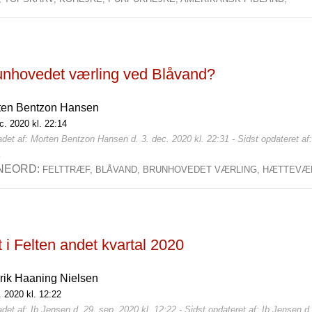
unhovedet værling ved Blåvand?
ten Bentzon Hansen
c. 2020 kl. 22:14
det af: Morten Bentzon Hansen d. 3. dec. 2020 kl. 22:31 - Sidst opdateret a
1
NEORD:
FELTTRÆF,
BLÅVAND,
BRUNHOVEDET VÆRLING,
HÆTTEVÆ
 i Felten andet kvartal 2020
rik Haaning Nielsen
l. 2020 kl. 12:22
det af: Ib Jensen d. 29. sep. 2020 kl. 12:22 - Sidst opdateret af: Ib Jensen d.