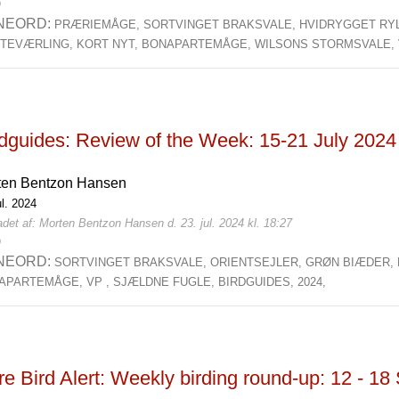
0
NEORD:
PRÆRIEMÅGE,
SORTVINGET BRAKSVALE,
HVIDRYGGET RY
TEVÆRLING,
KORT NYT,
BONAPARTEMÅGE,
WILSONS STORMSVALE,
rdguides: Review of the Week: 15-21 July 2024
ten Bentzon Hansen
ul. 2024
det af: Morten Bentzon Hansen d. 23. jul. 2024 kl. 18:27
0
NEORD:
SORTVINGET BRAKSVALE,
ORIENTSEJLER,
GRØN BIÆDER,
APARTEMÅGE,
VP ,
SJÆLDNE FUGLE,
BIRDGUIDES,
2024,
e Bird Alert: Weekly birding round-up: 12 - 1