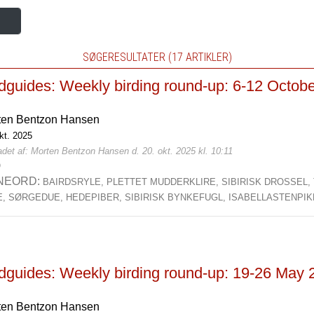
SØGERESULTATER (17 ARTIKLER)
rdguides: Weekly birding round-up: 6-12 Octob
ten Bentzon Hansen
kt. 2025
det af: Morten Bentzon Hansen d. 20. okt. 2025 kl. 10:11
0
NEORD:
BAIRDSRYLE,
PLETTET MUDDERKLIRE,
SIBIRISK DROSSEL,
E,
SØRGEDUE,
HEDEPIBER,
SIBIRISK BYNKEFUGL,
ISABELLASTENPIK
rdguides: Weekly birding round-up: 19-26 May 
ten Bentzon Hansen