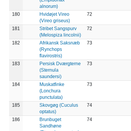
alnorum)
180
Hvidøjet Vireo
72
(Vireo griseus)
181
Stribet Sangspurv
72
(Melospiza lincolnii)
182
Afrikansk Saksnæb
73
(Rynchops
flavirostris)
183
Persisk Dværgterne
73
(Sternula
saundersi)
184
Muskatfinke
73
(Lonchura
punctulata)
185
Skovgøg (Cuculus
74
optatus)
186
Brunbuget
74
Sandhøne