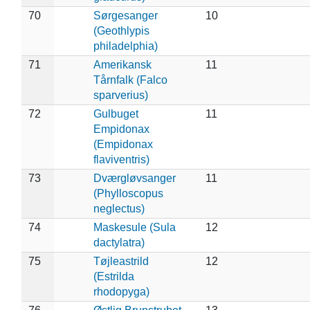
70
Sørgesanger
10
(Geothlypis
philadelphia)
71
Amerikansk
11
Tårnfalk (Falco
sparverius)
72
Gulbuget
11
Empidonax
(Empidonax
flaviventris)
73
Dværgløvsanger
11
(Phylloscopus
neglectus)
74
Maskesule (Sula
12
dactylatra)
75
Tøjleastrild
12
(Estrilda
rhodopyga)