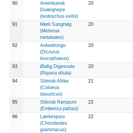
90
Amerikansk
20
Dværghejre
(Ixobrychus exilis)
91
Mørk Sanghøg
20
(Melierax
metabates)
92
Askedrongo
20
(Dicrurus
leucophaeus)
93
Østlig Digesvale
20
(Riparia diluta)
94
Sibirisk Allike
21
(Coloeus
dauuricus)
95
Sibirisk Rørspurv
22
(Emberiza pallasi)
96
Lærkespurv
22
(Chondestes
grammacus)