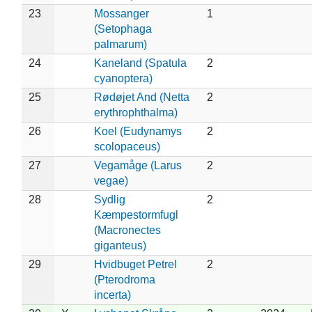
23
Mossanger
1
(Setophaga
palmarum)
24
Kaneland (Spatula
2
cyanoptera)
25
Rødøjet And (Netta
2
erythrophthalma)
26
Koel (Eudynamys
2
scolopaceus)
27
Vegamåge (Larus
2
vegae)
28
Sydlig
2
Kæmpestormfugl
(Macronectes
giganteus)
29
Hvidbuget Petrel
2
(Pterodroma
incerta)