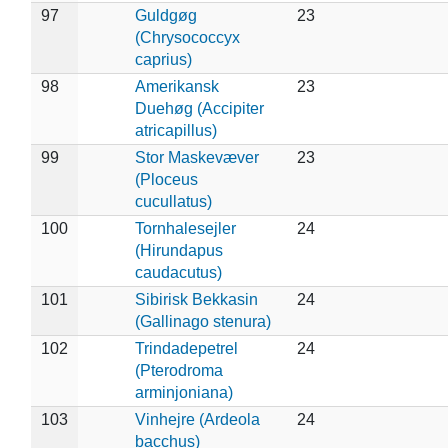
97
Guldgøg
23
(Chrysococcyx
caprius)
98
Amerikansk
23
Duehøg (Accipiter
atricapillus)
99
Stor Maskevæver
23
(Ploceus
cucullatus)
100
Tornhalesejler
24
(Hirundapus
caudacutus)
101
Sibirisk Bekkasin
24
(Gallinago stenura)
102
Trindadepetrel
24
(Pterodroma
arminjoniana)
103
Vinhejre (Ardeola
24
bacchus)