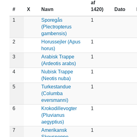
af
#
X
Navn
1420)
Dato
1
Sporegås
1
(Plectropterus
gambensis)
2
Horussejler (Apus
1
horus)
3
Arabisk Trappe
1
(Ardeotis arabs)
4
Nubisk Trappe
1
(Neotis nuba)
5
Turkestandue
1
(Columba
eversmanni)
6
Krokodillevogter
1
(Pluvianus
aegyptius)
7
Amerikansk
1
Skovsneppe