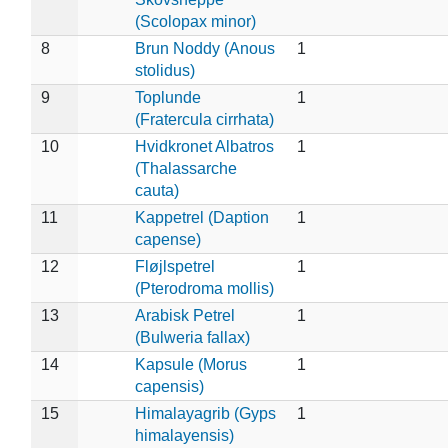
(Scolopax minor)
8
Brun Noddy (Anous
1
stolidus)
9
Toplunde
1
(Fratercula cirrhata)
10
Hvidkronet Albatros
1
(Thalassarche
cauta)
11
Kappetrel (Daption
1
capense)
12
Fløjlspetrel
1
(Pterodroma mollis)
13
Arabisk Petrel
1
(Bulweria fallax)
14
Kapsule (Morus
1
capensis)
15
Himalayagrib (Gyps
1
himalayensis)