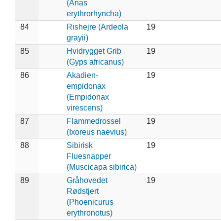
(Anas
erythrorhyncha)
84
Rishejre (Ardeola
19
grayii)
85
Hvidrygget Grib
19
(Gyps africanus)
86
Akadien-
19
empidonax
(Empidonax
virescens)
87
Flammedrossel
19
(Ixoreus naevius)
88
Sibirisk
19
Fluesnapper
(Muscicapa sibirica)
89
Gråhovedet
19
Rødstjert
(Phoenicurus
erythronotus)