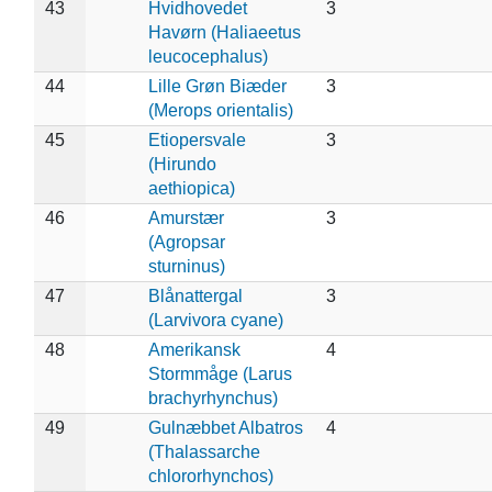
43
Hvidhovedet
3
Havørn (Haliaeetus
leucocephalus)
44
Lille Grøn Biæder
3
(Merops orientalis)
45
Etiopersvale
3
(Hirundo
aethiopica)
46
Amurstær
3
(Agropsar
sturninus)
47
Blånattergal
3
(Larvivora cyane)
48
Amerikansk
4
Stormmåge (Larus
brachyrhynchus)
49
Gulnæbbet Albatros
4
(Thalassarche
chlororhynchos)