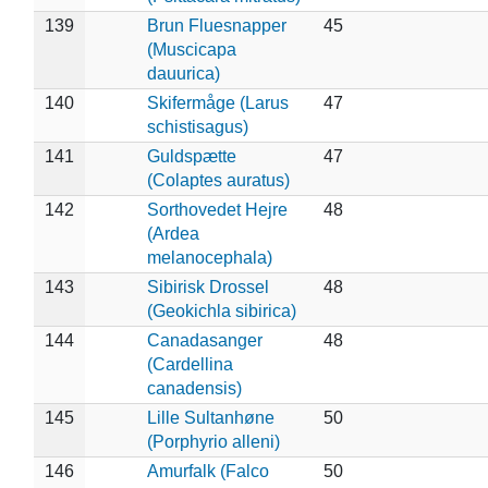
139
Brun Fluesnapper
45
(Muscicapa
dauurica)
140
Skifermåge (Larus
47
schistisagus)
141
Guldspætte
47
(Colaptes auratus)
142
Sorthovedet Hejre
48
(Ardea
melanocephala)
143
Sibirisk Drossel
48
(Geokichla sibirica)
144
Canadasanger
48
(Cardellina
canadensis)
145
Lille Sultanhøne
50
(Porphyrio alleni)
146
Amurfalk (Falco
50