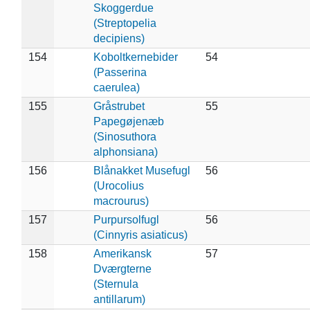
Skoggerdue
(Streptopelia
decipiens)
154
Koboltkernebider
54
(Passerina
caerulea)
155
Gråstrubet
55
Papegøjenæb
(Sinosuthora
alphonsiana)
156
Blånakket Musefugl
56
(Urocolius
macrourus)
157
Purpursolfugl
56
(Cinnyris asiaticus)
158
Amerikansk
57
Dværgterne
(Sternula
antillarum)