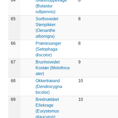
64
Græshoppevåge
8
(Butastur
rufipennis)
65
Sorthovedet
8
Stenpikker
(Oenanthe
albonigra)
66
Præriesanger
8
(Setophaga
discolor)
67
Brunhovedet
9
Kostær (Molothrus
ater)
68
Okkertræand
10
(Dendrocygna
bicolor)
69
Brednæbbet
10
Ellekrage
(Eurystomus
glaucurus)