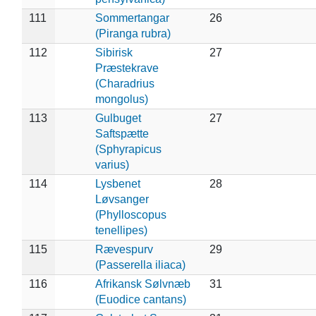
111
Sommertangar
26
(Piranga rubra)
112
Sibirisk
27
Præstekrave
(Charadrius
mongolus)
113
Gulbuget
27
Saftspætte
(Sphyrapicus
varius)
114
Lysbenet
28
Løvsanger
(Phylloscopus
tenellipes)
115
Rævespurv
29
(Passerella iliaca)
116
Afrikansk Sølvnæb
31
(Euodice cantans)