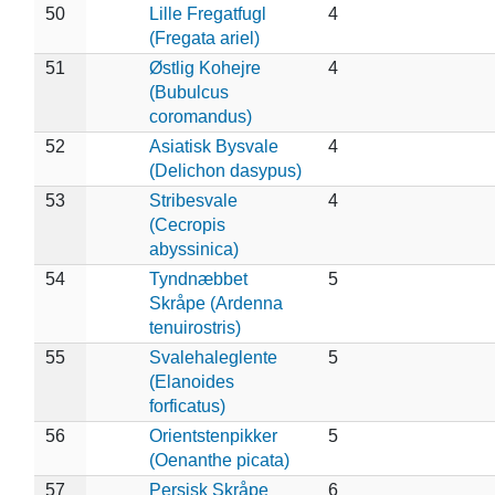
50
Lille Fregatfugl
4
(Fregata ariel)
51
Østlig Kohejre
4
(Bubulcus
coromandus)
52
Asiatisk Bysvale
4
(Delichon dasypus)
53
Stribesvale
4
(Cecropis
abyssinica)
54
Tyndnæbbet
5
Skråpe (Ardenna
tenuirostris)
55
Svalehaleglente
5
(Elanoides
forficatus)
56
Orientstenpikker
5
(Oenanthe picata)
57
Persisk Skråpe
6