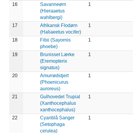
16
Savanneørn
1
(Hieraaetus
wahlbergi)
17
Afrikansk Flodørn
1
(Haliaeetus vocifer)
18
Fibii (Sayornis
1
phoebe)
19
Brunisset Lærke
1
(Eremopterix
signatus)
20
Amurrødstjert
1
(Phoenicurus
auroreus)
21
Gulhovedet Trupial
1
(Xanthocephalus
xanthocephalus)
22
Cyanblå Sanger
1
(Setophaga
cerulea)