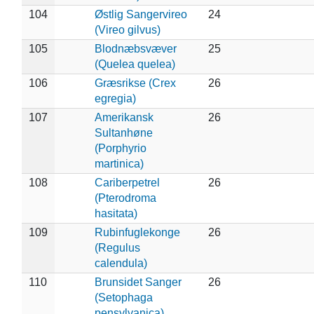
104
Østlig Sangervireo
24
(Vireo gilvus)
105
Blodnæbsvæver
25
(Quelea quelea)
106
Græsrikse (Crex
26
egregia)
107
Amerikansk
26
Sultanhøne
(Porphyrio
martinica)
108
Cariberpetrel
26
(Pterodroma
hasitata)
109
Rubinfuglekonge
26
(Regulus
calendula)
110
Brunsidet Sanger
26
(Setophaga
pensylvanica)