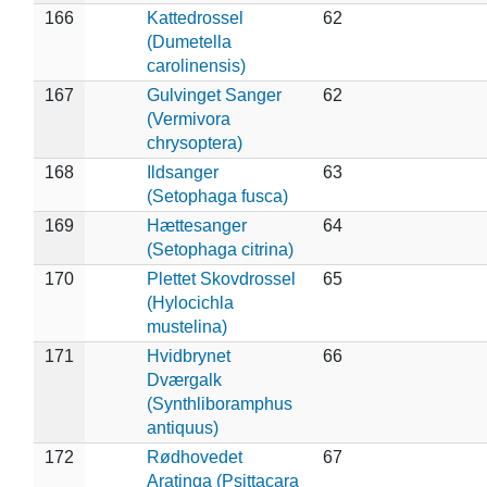
166
Kattedrossel
62
(Dumetella
carolinensis)
167
Gulvinget Sanger
62
(Vermivora
chrysoptera)
168
Ildsanger
63
(Setophaga fusca)
169
Hættesanger
64
(Setophaga citrina)
170
Plettet Skovdrossel
65
(Hylocichla
mustelina)
171
Hvidbrynet
66
Dværgalk
(Synthliboramphus
antiquus)
172
Rødhovedet
67
Aratinga (Psittacara