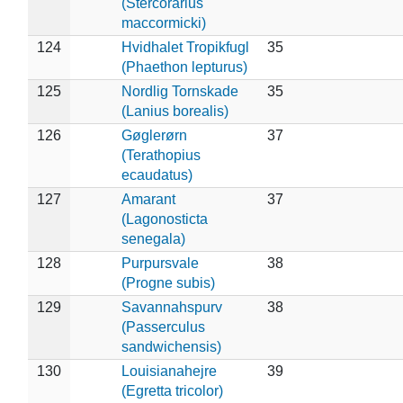
(Stercorarius
maccormicki)
124
Hvidhalet Tropikfugl
35
(Phaethon lepturus)
125
Nordlig Tornskade
35
(Lanius borealis)
126
Gøglerørn
37
(Terathopius
ecaudatus)
127
Amarant
37
(Lagonosticta
senegala)
128
Purpursvale
38
(Progne subis)
129
Savannahspurv
38
(Passerculus
sandwichensis)
130
Louisianahejre
39
(Egretta tricolor)