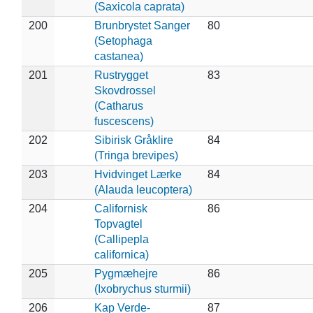
(Saxicola caprata)
200
Brunbrystet Sanger
80
(Setophaga
castanea)
201
Rustrygget
83
Skovdrossel
(Catharus
fuscescens)
202
Sibirisk Gråklire
84
(Tringa brevipes)
203
Hvidvinget Lærke
84
(Alauda leucoptera)
204
Californisk
86
Topvagtel
(Callipepla
californica)
205
Pygmæhejre
86
(Ixobrychus sturmii)
206
Kap Verde-
87