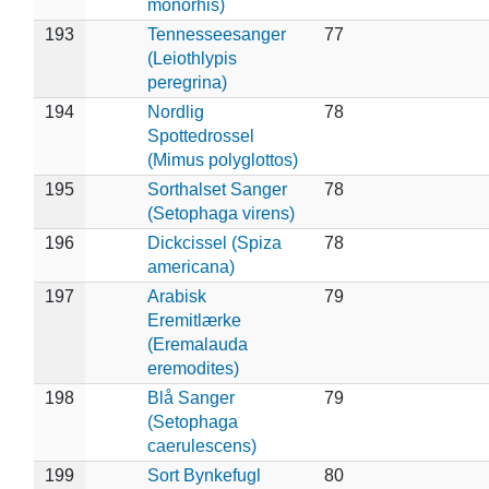
monorhis)
193
Tennesseesanger
77
(Leiothlypis
peregrina)
194
Nordlig
78
Spottedrossel
(Mimus polyglottos)
195
Sorthalset Sanger
78
(Setophaga virens)
196
Dickcissel (Spiza
78
americana)
197
Arabisk
79
Eremitlærke
(Eremalauda
eremodites)
198
Blå Sanger
79
(Setophaga
caerulescens)
199
Sort Bynkefugl
80