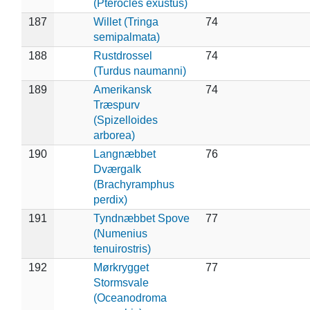
(Pterocles exustus)
187
Willet (Tringa
74
semipalmata)
188
Rustdrossel
74
(Turdus naumanni)
189
Amerikansk
74
Træspurv
(Spizelloides
arborea)
190
Langnæbbet
76
Dværgalk
(Brachyramphus
perdix)
191
Tyndnæbbet Spove
77
(Numenius
tenuirostris)
192
Mørkrygget
77
Stormsvale
(Oceanodroma