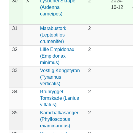
30
X
Lysbenet Skråpe
2
2024-
(Ardenna
10-12
carneipes)
31
Marabustork
2
(Leptoptilos
crumenifer)
32
Lille Empidonax
2
(Empidonax
minimus)
33
Vestlig Kongetyran
2
(Tyrannus
verticalis)
34
Brunrygget
2
Tornskade (Lanius
vittatus)
35
Kamchatkasanger
2
(Phylloscopus
examinandus)