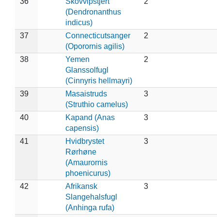
36
Skovvipstjert
2
(Dendronanthus
indicus)
37
Connecticutsanger
2
(Oporornis agilis)
38
Yemen
2
Glanssolfugl
(Cinnyris hellmayri)
39
Masaistruds
3
(Struthio camelus)
40
Kapand (Anas
3
capensis)
41
Hvidbrystet
3
Rørhøne
(Amaurornis
phoenicurus)
42
Afrikansk
3
Slangehalsfugl
(Anhinga rufa)