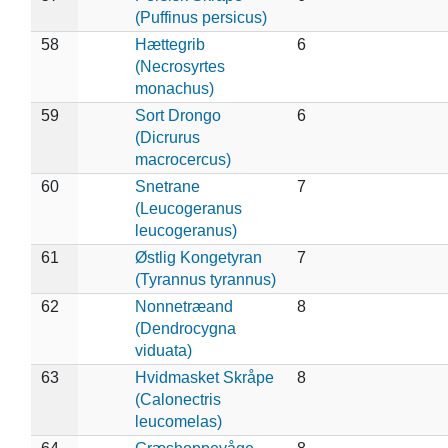
(Puffinus persicus)
58
Hættegrib
6
(Necrosyrtes
monachus)
59
Sort Drongo
6
(Dicrurus
macrocercus)
60
Snetrane
7
(Leucogeranus
leucogeranus)
61
Østlig Kongetyran
7
(Tyrannus tyrannus)
62
Nonnetræand
8
(Dendrocygna
viduata)
63
Hvidmasket Skråpe
8
(Calonectris
leucomelas)