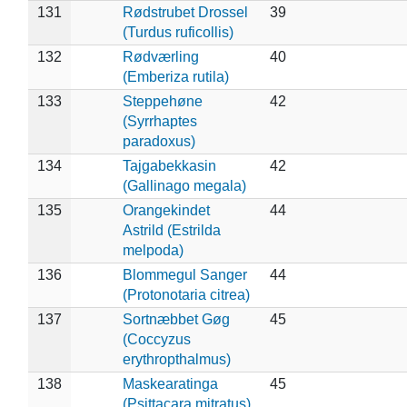
131
Rødstrubet Drossel
39
(Turdus ruficollis)
132
Rødværling
40
(Emberiza rutila)
133
Steppehøne
42
(Syrrhaptes
paradoxus)
134
Tajgabekkasin
42
(Gallinago megala)
135
Orangekindet
44
Astrild (Estrilda
melpoda)
136
Blommegul Sanger
44
(Protonotaria citrea)
137
Sortnæbbet Gøg
45
(Coccyzus
erythropthalmus)
138
Maskearatinga
45
(Psittacara mitratus)