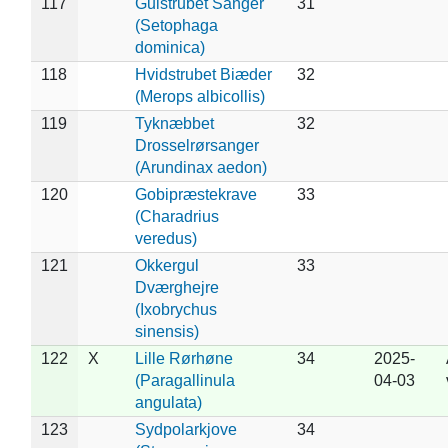
117
Gulstrubet Sanger
31
(Setophaga
dominica)
118
Hvidstrubet Biæder
32
(Merops albicollis)
119
Tyknæbbet
32
Drosselrørsanger
(Arundinax aedon)
120
Gobipræstekrave
33
(Charadrius
veredus)
121
Okkergul
33
Dværghejre
(Ixobrychus
sinensis)
122
X
Lille Rørhøne
34
2025-
(Paragallinula
04-03
angulata)
123
Sydpolarkjove
34