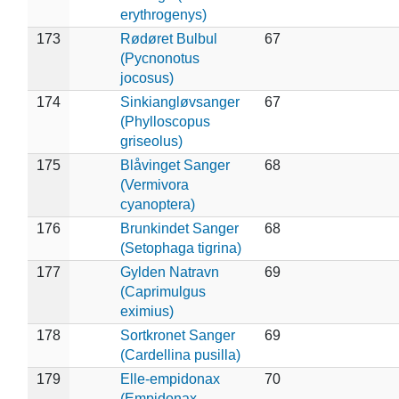
erythrogenys)
173
Rødøret Bulbul
67
(Pycnonotus
jocosus)
174
Sinkiangløvsanger
67
(Phylloscopus
griseolus)
175
Blåvinget Sanger
68
(Vermivora
cyanoptera)
176
Brunkindet Sanger
68
(Setophaga tigrina)
177
Gylden Natravn
69
(Caprimulgus
eximius)
178
Sortkronet Sanger
69
(Cardellina pusilla)
179
Elle-empidonax
70
(Empidonax