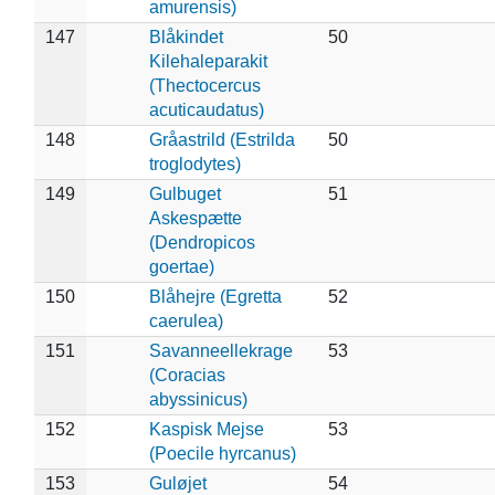
amurensis)
147
Blåkindet
50
Kilehaleparakit
(Thectocercus
acuticaudatus)
148
Gråastrild (Estrilda
50
troglodytes)
149
Gulbuget
51
Askespætte
(Dendropicos
goertae)
150
Blåhejre (Egretta
52
caerulea)
151
Savanneellekrage
53
(Coracias
abyssinicus)
152
Kaspisk Mejse
53
(Poecile hyrcanus)
153
Guløjet
54