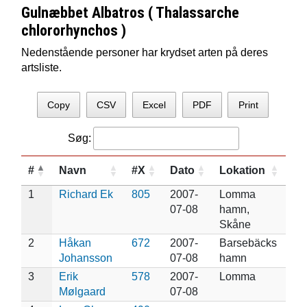
Gulnæbbet Albatros ( Thalassarche
chlororhynchos )
Nedenstående personer har krydset arten på deres
artsliste.
Copy
CSV
Excel
PDF
Print
Søg:
#
Navn
#X
Dato
Lokation
1
Richard Ek
805
2007-
Lomma
07-08
hamn,
Skåne
2
Håkan
672
2007-
Barsebäcks
Johansson
07-08
hamn
3
Erik
578
2007-
Lomma
Mølgaard
07-08