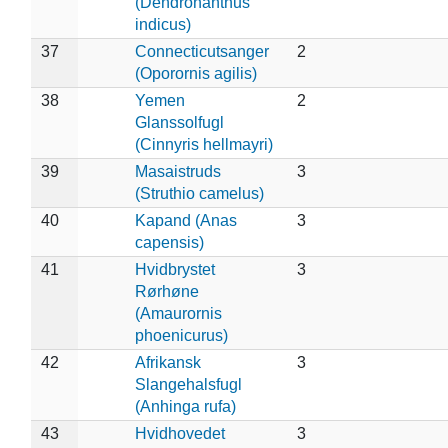
(Dendronanthus
indicus)
37
Connecticutsanger
2
(Oporornis agilis)
38
Yemen
2
Glanssolfugl
(Cinnyris hellmayri)
39
Masaistruds
3
(Struthio camelus)
40
Kapand (Anas
3
capensis)
41
Hvidbrystet
3
Rørhøne
(Amaurornis
phoenicurus)
42
Afrikansk
3
Slangehalsfugl
(Anhinga rufa)
43
Hvidhovedet
3