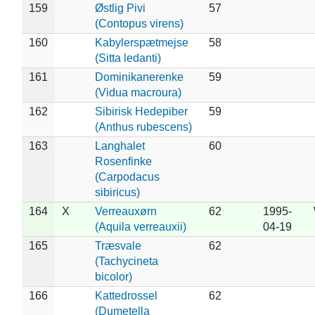
159
Østlig Pivi
57
(Contopus virens)
160
Kabylerspætmejse
58
(Sitta ledanti)
161
Dominikanerenke
59
(Vidua macroura)
162
Sibirisk Hedepiber
59
(Anthus rubescens)
163
Langhalet
60
Rosenfinke
(Carpodacus
sibiricus)
164
X
Verreauxørn
62
1995-
(Aquila verreauxii)
04-19
165
Træsvale
62
(Tachycineta
bicolor)
166
Kattedrossel
62
(Dumetella