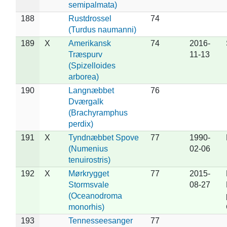
semipalmata)
188
Rustdrossel
74
(Turdus naumanni)
189
X
Amerikansk
74
2016-
Træspurv
11-13
(Spizelloides
arborea)
190
Langnæbbet
76
Dværgalk
(Brachyramphus
perdix)
191
X
Tyndnæbbet Spove
77
1990-
(Numenius
02-06
tenuirostris)
192
X
Mørkrygget
77
2015-
Stormsvale
08-27
(Oceanodroma
monorhis)
193
Tennesseesanger
77