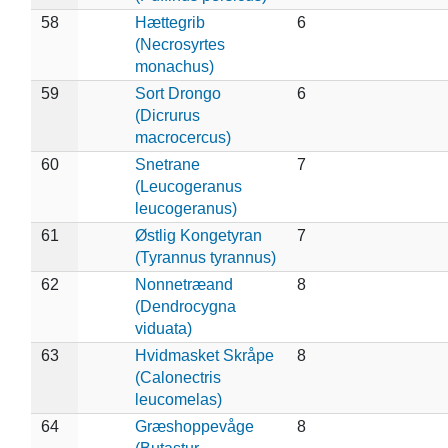
58
Hættegrib
6
(Necrosyrtes
monachus)
59
Sort Drongo
6
(Dicrurus
macrocercus)
60
Snetrane
7
(Leucogeranus
leucogeranus)
61
Østlig Kongetyran
7
(Tyrannus tyrannus)
62
Nonnetræand
8
(Dendrocygna
viduata)
63
Hvidmasket Skråpe
8
(Calonectris
leucomelas)
64
Græshoppevåge
8