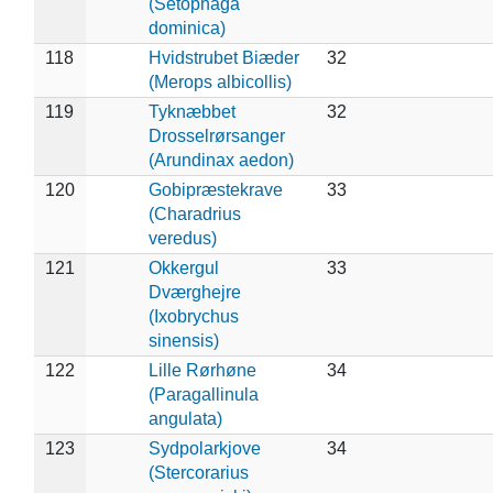
(Setophaga
dominica)
118
Hvidstrubet Biæder
32
(Merops albicollis)
119
Tyknæbbet
32
Drosselrørsanger
(Arundinax aedon)
120
Gobipræstekrave
33
(Charadrius
veredus)
121
Okkergul
33
Dværghejre
(Ixobrychus
sinensis)
122
Lille Rørhøne
34
(Paragallinula
angulata)
123
Sydpolarkjove
34
(Stercorarius