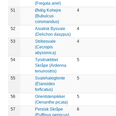
(Fregata ariel)
51
Østlig Kohejre
4
(Bubulcus
coromandus)
52
Asiatisk Bysvale
4
(Delichon dasypus)
53
Stribesvale
4
(Cecropis
abyssinica)
54
Tyndnæbbet
5
Skråpe (Ardenna
tenuirostris)
55
Svalehaleglente
5
(Elanoides
forficatus)
56
Orientstenpikker
5
(Oenanthe picata)
57
Persisk Skråpe
6
(Puffinus persicus)