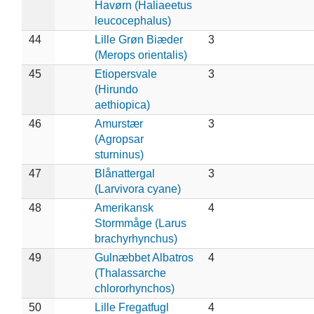
Havørn (Haliaeetus
leucocephalus)
44
Lille Grøn Biæder
3
(Merops orientalis)
45
Etiopersvale
3
(Hirundo
aethiopica)
46
Amurstær
3
(Agropsar
sturninus)
47
Blånattergal
3
(Larvivora cyane)
48
Amerikansk
4
Stormmåge (Larus
brachyrhynchus)
49
Gulnæbbet Albatros
4
(Thalassarche
chlororhynchos)
50
Lille Fregatfugl
4