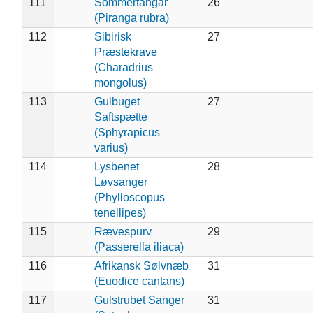
111
Sommertangar
26
(Piranga rubra)
112
Sibirisk
27
Præstekrave
(Charadrius
mongolus)
113
Gulbuget
27
Saftspætte
(Sphyrapicus
varius)
114
Lysbenet
28
Løvsanger
(Phylloscopus
tenellipes)
115
Rævespurv
29
(Passerella iliaca)
116
Afrikansk Sølvnæb
31
(Euodice cantans)
117
Gulstrubet Sanger
31