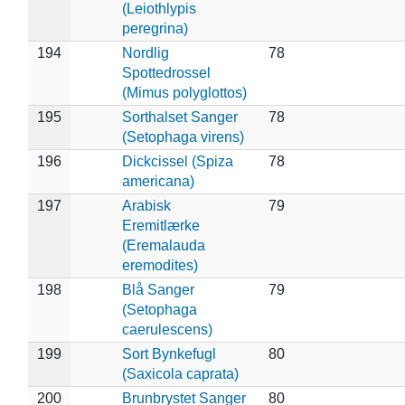
(Leiothlypis
peregrina)
194
Nordlig
78
Spottedrossel
(Mimus polyglottos)
195
Sorthalset Sanger
78
(Setophaga virens)
196
Dickcissel (Spiza
78
americana)
197
Arabisk
79
Eremitlærke
(Eremalauda
eremodites)
198
Blå Sanger
79
(Setophaga
caerulescens)
199
Sort Bynkefugl
80
(Saxicola caprata)
200
Brunbrystet Sanger
80