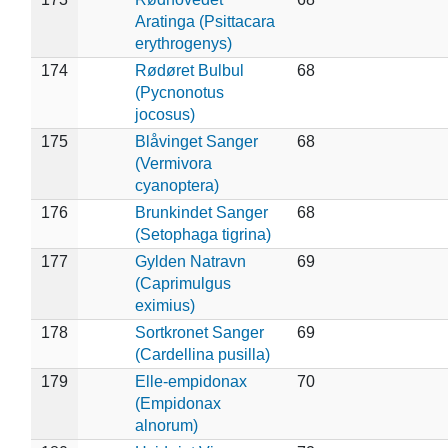
Aratinga (Psittacara
erythrogenys)
174
Rødøret Bulbul
68
(Pycnonotus
jocosus)
175
Blåvinget Sanger
68
(Vermivora
cyanoptera)
176
Brunkindet Sanger
68
(Setophaga tigrina)
177
Gylden Natravn
69
(Caprimulgus
eximius)
178
Sortkronet Sanger
69
(Cardellina pusilla)
179
Elle-empidonax
70
(Empidonax
alnorum)