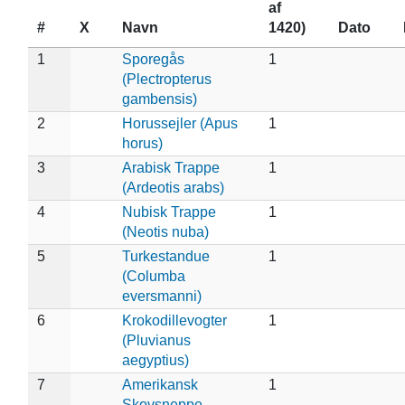
af
#
X
Navn
1420)
Dato
1
Sporegås
1
(Plectropterus
gambensis)
2
Horussejler (Apus
1
horus)
3
Arabisk Trappe
1
(Ardeotis arabs)
4
Nubisk Trappe
1
(Neotis nuba)
5
Turkestandue
1
(Columba
eversmanni)
6
Krokodillevogter
1
(Pluvianus
aegyptius)
7
Amerikansk
1
Skovsneppe