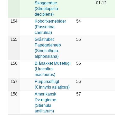
Skoggerdue
01-12
(Streptopelia
decipiens)
154
Koboltkernebider
54
(Passerina
caerulea)
155
Gråstrubet
55
Papegøjenæb
(Sinosuthora
alphonsiana)
156
Blånakket Musefugl
56
(Urocolius
macrourus)
157
Purpursolfugl
56
(Cinnyris asiaticus)
158
Amerikansk
57
Dværgterne
(Sternula
antillarum)