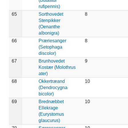
(Butastur
rufipennis)
65
Sorthovedet
8
Stenpikker
(Oenanthe
albonigra)
66
Præriesanger
8
(Setophaga
discolor)
67
Brunhovedet
9
Kostær (Molothrus
ater)
68
Okkertræand
10
(Dendrocygna
bicolor)
69
Brednæbbet
10
Ellekrage
(Eurystomus
glaucurus)