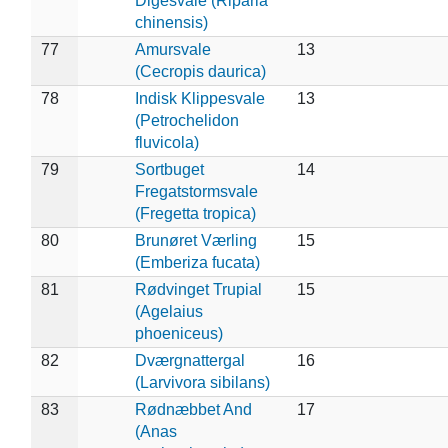
Digesvale (Riparia
chinensis)
77
Amursvale
13
(Cecropis daurica)
78
Indisk Klippesvale
13
(Petrochelidon
fluvicola)
79
Sortbuget
14
Fregatstormsvale
(Fregetta tropica)
80
Brunøret Værling
15
(Emberiza fucata)
81
Rødvinget Trupial
15
(Agelaius
phoeniceus)
82
Dværgnattergal
16
(Larvivora sibilans)
83
Rødnæbbet And
17
(Anas