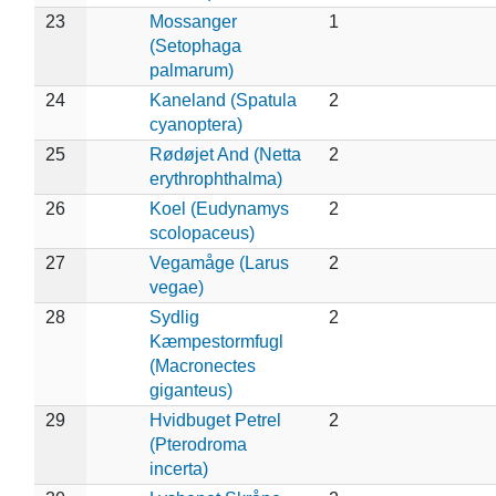
23
Mossanger
1
(Setophaga
palmarum)
24
Kaneland (Spatula
2
cyanoptera)
25
Rødøjet And (Netta
2
erythrophthalma)
26
Koel (Eudynamys
2
scolopaceus)
27
Vegamåge (Larus
2
vegae)
28
Sydlig
2
Kæmpestormfugl
(Macronectes
giganteus)
29
Hvidbuget Petrel
2
(Pterodroma
incerta)