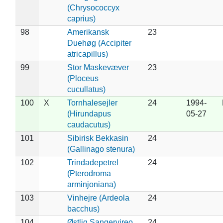
(Chrysococcyx
caprius)
98
Amerikansk
23
Duehøg (Accipiter
atricapillus)
99
Stor Maskevæver
23
(Ploceus
cucullatus)
100
X
Tornhalesejler
24
1994-
(Hirundapus
05-27
caudacutus)
101
Sibirisk Bekkasin
24
(Gallinago stenura)
102
Trindadepetrel
24
(Pterodroma
arminjoniana)
103
Vinhejre (Ardeola
24
bacchus)
104
Østlig Sangervireo
24