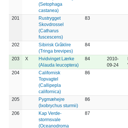
(Setophaga
castanea)
201
Rustrygget
83
Skovdrossel
(Catharus
fuscescens)
202
Sibirisk Gråklire
84
(Tringa brevipes)
203
X
Hvidvinget Lærke
84
2010-
(Alauda leucoptera)
09-24
204
Californisk
86
Topvagtel
(Callipepla
californica)
205
Pygmæhejre
86
(Ixobrychus sturmii)
206
Kap Verde-
87
stormsvale
(Oceanodroma