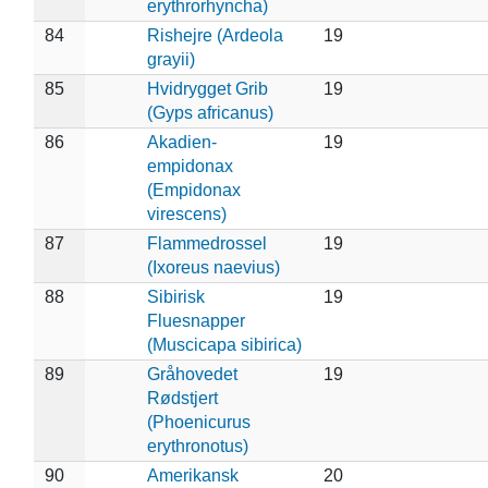
erythrorhyncha)
84
Rishejre (Ardeola
19
grayii)
85
Hvidrygget Grib
19
(Gyps africanus)
86
Akadien-
19
empidonax
(Empidonax
virescens)
87
Flammedrossel
19
(Ixoreus naevius)
88
Sibirisk
19
Fluesnapper
(Muscicapa sibirica)
89
Gråhovedet
19
Rødstjert
(Phoenicurus
erythronotus)
90
Amerikansk
20