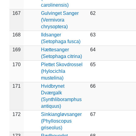
carolinensis)
167
Gulvinget Sanger
62
(Vermivora
chrysoptera)
168
Ildsanger
63
(Setophaga fusca)
169
Hættesanger
64
(Setophaga citrina)
170
Plettet Skovdrossel
65
(Hylocichla
mustelina)
171
Hvidbrynet
66
Dværgalk
(Synthliboramphus
antiquus)
172
Sinkiangløvsanger
67
(Phylloscopus
griseolus)
173
Rødhovedet
68