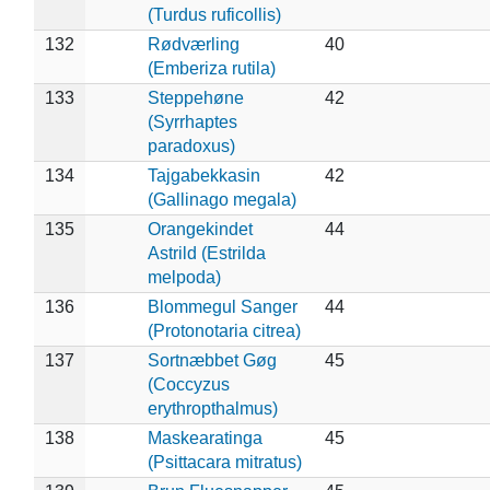
(Turdus ruficollis)
132
Rødværling
40
(Emberiza rutila)
133
Steppehøne
42
(Syrrhaptes
paradoxus)
134
Tajgabekkasin
42
(Gallinago megala)
135
Orangekindet
44
Astrild (Estrilda
melpoda)
136
Blommegul Sanger
44
(Protonotaria citrea)
137
Sortnæbbet Gøg
45
(Coccyzus
erythropthalmus)
138
Maskearatinga
45
(Psittacara mitratus)