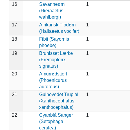
16
Savanneørn
1
(Hieraaetus
wahlbergi)
17
Afrikansk Flodørn
1
(Haliaeetus vocifer)
18
Fibii (Sayornis
1
phoebe)
19
Brunisset Lærke
1
(Eremopterix
signatus)
20
Amurrødstjert
1
(Phoenicurus
auroreus)
21
Gulhovedet Trupial
1
(Xanthocephalus
xanthocephalus)
22
Cyanblå Sanger
1
(Setophaga
cerulea)