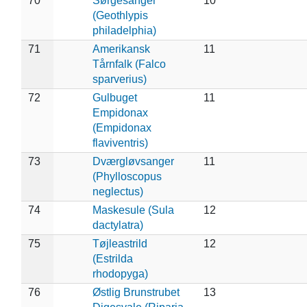
70
Sørgesanger
10
(Geothlypis
philadelphia)
71
Amerikansk
11
Tårnfalk (Falco
sparverius)
72
Gulbuget
11
Empidonax
(Empidonax
flaviventris)
73
Dværgløvsanger
11
(Phylloscopus
neglectus)
74
Maskesule (Sula
12
dactylatra)
75
Tøjleastrild
12
(Estrilda
rhodopyga)
76
Østlig Brunstrubet
13