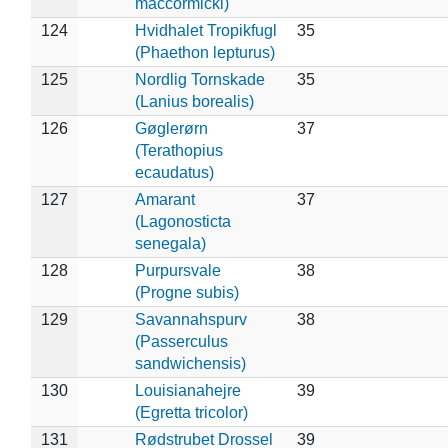
maccormicki)
124
Hvidhalet Tropikfugl
35
(Phaethon lepturus)
125
Nordlig Tornskade
35
(Lanius borealis)
126
Gøglerørn
37
(Terathopius
ecaudatus)
127
Amarant
37
(Lagonosticta
senegala)
128
Purpursvale
38
(Progne subis)
129
Savannahspurv
38
(Passerculus
sandwichensis)
130
Louisianahejre
39
(Egretta tricolor)
131
Rødstrubet Drossel
39