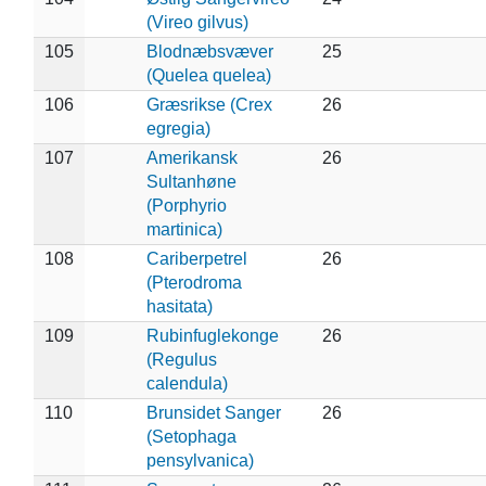
(Vireo gilvus)
105
Blodnæbsvæver
25
(Quelea quelea)
106
Græsrikse (Crex
26
egregia)
107
Amerikansk
26
Sultanhøne
(Porphyrio
martinica)
108
Cariberpetrel
26
(Pterodroma
hasitata)
109
Rubinfuglekonge
26
(Regulus
calendula)
110
Brunsidet Sanger
26
(Setophaga
pensylvanica)