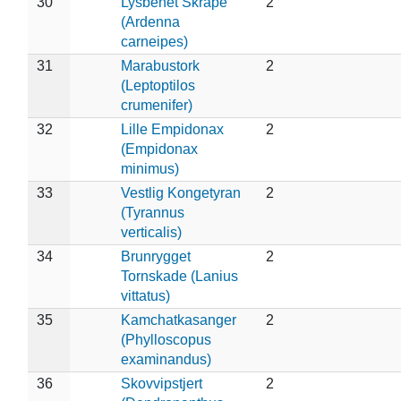
30
Lysbenet Skråpe
2
(Ardenna
carneipes)
31
Marabustork
2
(Leptoptilos
crumenifer)
32
Lille Empidonax
2
(Empidonax
minimus)
33
Vestlig Kongetyran
2
(Tyrannus
verticalis)
34
Brunrygget
2
Tornskade (Lanius
vittatus)
35
Kamchatkasanger
2
(Phylloscopus
examinandus)
36
Skovvipstjert
2