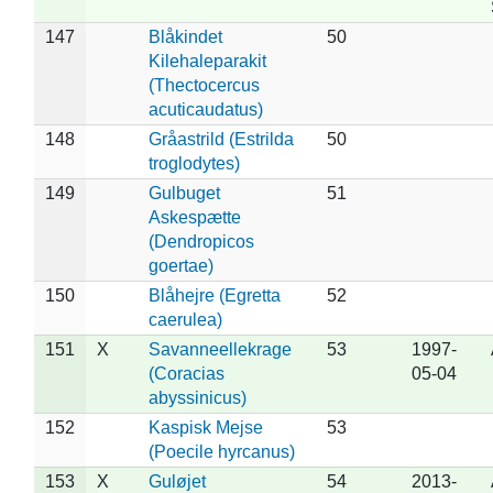
147
Blåkindet
50
Kilehaleparakit
(Thectocercus
acuticaudatus)
148
Gråastrild (Estrilda
50
troglodytes)
149
Gulbuget
51
Askespætte
(Dendropicos
goertae)
150
Blåhejre (Egretta
52
caerulea)
151
X
Savanneellekrage
53
1997-
(Coracias
05-04
abyssinicus)
152
Kaspisk Mejse
53
(Poecile hyrcanus)
153
X
Guløjet
54
2013-