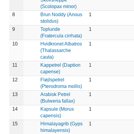
(Scolopax minor)
8
Brun Noddy (Anous
1
stolidus)
9
Toplunde
1
(Fratercula cirrhata)
10
Hvidkronet Albatros
1
(Thalassarche
cauta)
11
Kappetrel (Daption
1
capense)
12
Fløjlspetrel
1
(Pterodroma mollis)
13
Arabisk Petrel
1
(Bulweria fallax)
14
Kapsule (Morus
1
capensis)
15
Himalayagrib (Gyps
1
himalayensis)