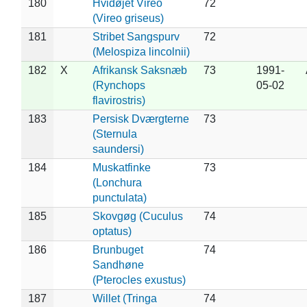
180
Hvidøjet Vireo
72
(Vireo griseus)
181
Stribet Sangspurv
72
(Melospiza lincolnii)
182
X
Afrikansk Saksnæb
73
1991-
(Rynchops
05-02
flavirostris)
183
Persisk Dværgterne
73
(Sternula
saundersi)
184
Muskatfinke
73
(Lonchura
punctulata)
185
Skovgøg (Cuculus
74
optatus)
186
Brunbuget
74
Sandhøne
(Pterocles exustus)
187
Willet (Tringa
74