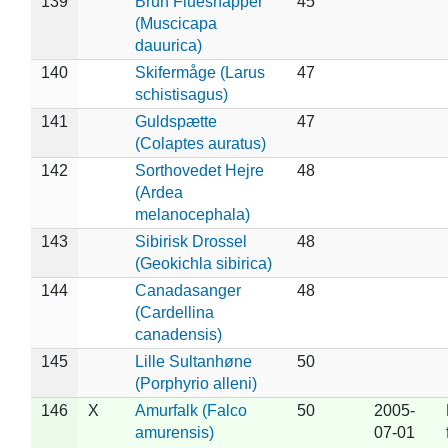
139
Brun Fluesnapper
45
(Muscicapa
dauurica)
140
Skifermåge (Larus
47
schistisagus)
141
Guldspætte
47
(Colaptes auratus)
142
Sorthovedet Hejre
48
(Ardea
melanocephala)
143
Sibirisk Drossel
48
(Geokichla sibirica)
144
Canadasanger
48
(Cardellina
canadensis)
145
Lille Sultanhøne
50
(Porphyrio alleni)
146
X
Amurfalk (Falco
50
2005-
amurensis)
07-01