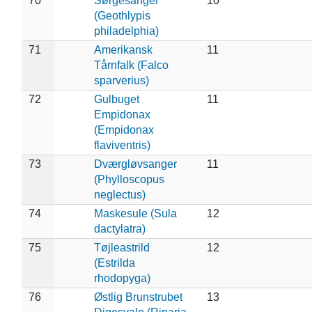
70
Sørgesanger
10
(Geothlypis
philadelphia)
71
Amerikansk
11
Tårnfalk (Falco
sparverius)
72
Gulbuget
11
Empidonax
(Empidonax
flaviventris)
73
Dværgløvsanger
11
(Phylloscopus
neglectus)
74
Maskesule (Sula
12
dactylatra)
75
Tøjleastrild
12
(Estrilda
rhodopyga)
76
Østlig Brunstrubet
13