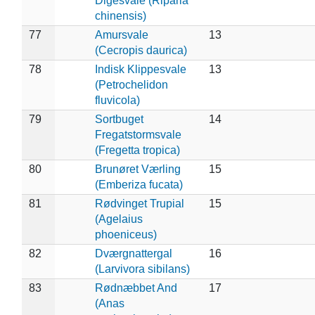
Digesvale (Riparia
chinensis)
77
Amursvale
13
(Cecropis daurica)
78
Indisk Klippesvale
13
(Petrochelidon
fluvicola)
79
Sortbuget
14
Fregatstormsvale
(Fregetta tropica)
80
Brunøret Værling
15
(Emberiza fucata)
81
Rødvinget Trupial
15
(Agelaius
phoeniceus)
82
Dværgnattergal
16
(Larvivora sibilans)
83
Rødnæbbet And
17
(Anas