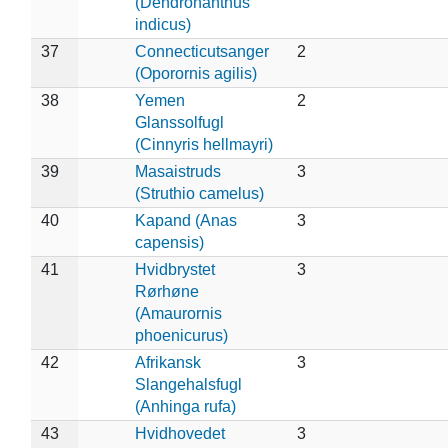
(Dendronanthus
indicus)
37
Connecticutsanger
2
(Oporornis agilis)
38
Yemen
2
Glanssolfugl
(Cinnyris hellmayri)
39
Masaistruds
3
(Struthio camelus)
40
Kapand (Anas
3
capensis)
41
Hvidbrystet
3
Rørhøne
(Amaurornis
phoenicurus)
42
Afrikansk
3
Slangehalsfugl
(Anhinga rufa)
43
Hvidhovedet
3