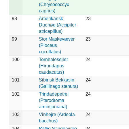
(Chrysococcyx
caprius)
98
Amerikansk
23
Duehøg (Accipiter
atricapillus)
99
Stor Maskevæver
23
(Ploceus
cucullatus)
100
Tornhalesejler
24
(Hirundapus
caudacutus)
101
Sibirisk Bekkasin
24
(Gallinago stenura)
102
Trindadepetrel
24
(Pterodroma
arminjoniana)
103
Vinhejre (Ardeola
24
bacchus)
104
Østlig Sangervireo
24