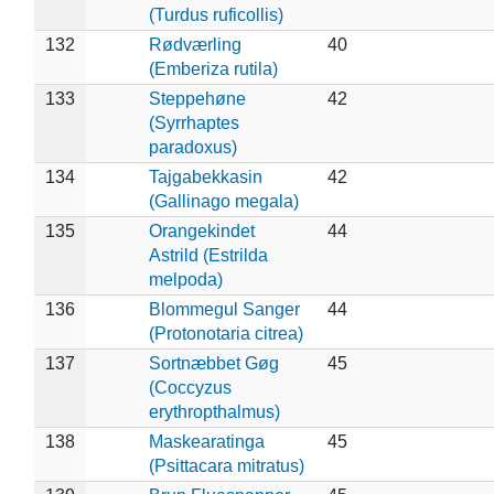
(Turdus ruficollis)
132
Rødværling
40
(Emberiza rutila)
133
Steppehøne
42
(Syrrhaptes
paradoxus)
134
Tajgabekkasin
42
(Gallinago megala)
135
Orangekindet
44
Astrild (Estrilda
melpoda)
136
Blommegul Sanger
44
(Protonotaria citrea)
137
Sortnæbbet Gøg
45
(Coccyzus
erythropthalmus)
138
Maskearatinga
45
(Psittacara mitratus)