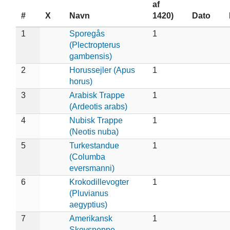
af
#
X
Navn
1420)
Dato
1
Sporegås
1
(Plectropterus
gambensis)
2
Horussejler (Apus
1
horus)
3
Arabisk Trappe
1
(Ardeotis arabs)
4
Nubisk Trappe
1
(Neotis nuba)
5
Turkestandue
1
(Columba
eversmanni)
6
Krokodillevogter
1
(Pluvianus
aegyptius)
7
Amerikansk
1
Skovsneppe