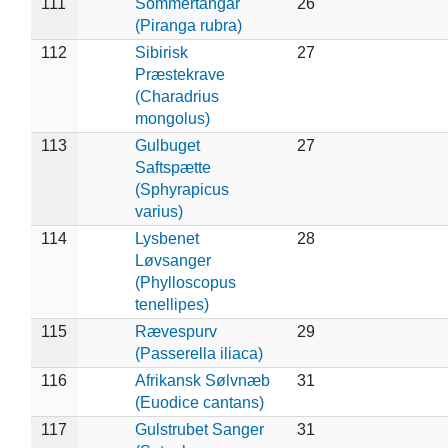
111
Sommertangar
26
(Piranga rubra)
112
Sibirisk
27
Præstekrave
(Charadrius
mongolus)
113
Gulbuget
27
Saftspætte
(Sphyrapicus
varius)
114
Lysbenet
28
Løvsanger
(Phylloscopus
tenellipes)
115
Rævespurv
29
(Passerella iliaca)
116
Afrikansk Sølvnæb
31
(Euodice cantans)
117
Gulstrubet Sanger
31