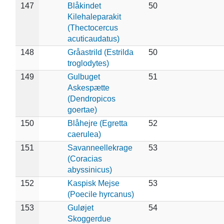
147
Blåkindet
50
Kilehaleparakit
(Thectocercus
acuticaudatus)
148
Gråastrild (Estrilda
50
troglodytes)
149
Gulbuget
51
Askespætte
(Dendropicos
goertae)
150
Blåhejre (Egretta
52
caerulea)
151
Savanneellekrage
53
(Coracias
abyssinicus)
152
Kaspisk Mejse
53
(Poecile hyrcanus)
153
Guløjet
54
Skoggerdue