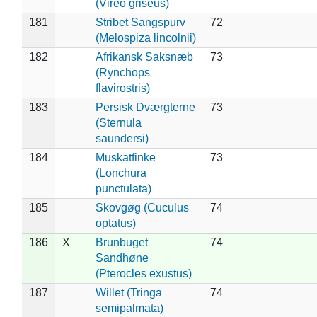
(Vireo griseus)
181
Stribet Sangspurv
72
(Melospiza lincolnii)
182
Afrikansk Saksnæb
73
(Rynchops
flavirostris)
183
Persisk Dværgterne
73
(Sternula
saundersi)
184
Muskatfinke
73
(Lonchura
punctulata)
185
Skovgøg (Cuculus
74
optatus)
186
X
Brunbuget
74
Sandhøne
(Pterocles exustus)
187
Willet (Tringa
74
semipalmata)