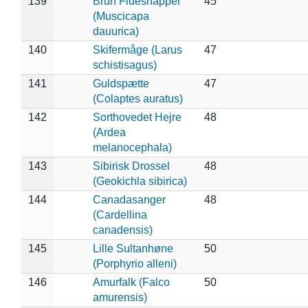
139
Brun Fluesnapper
45
(Muscicapa
dauurica)
140
Skifermåge (Larus
47
schistisagus)
141
Guldspætte
47
(Colaptes auratus)
142
Sorthovedet Hejre
48
(Ardea
melanocephala)
143
Sibirisk Drossel
48
(Geokichla sibirica)
144
Canadasanger
48
(Cardellina
canadensis)
145
Lille Sultanhøne
50
(Porphyrio alleni)
146
Amurfalk (Falco
50
amurensis)