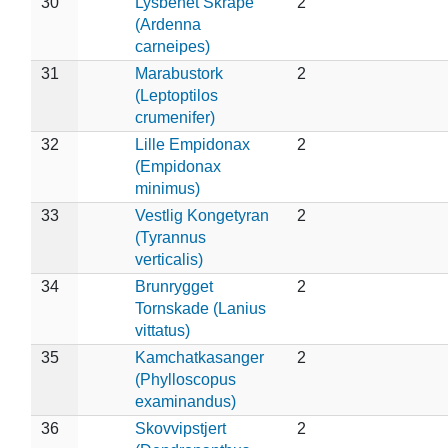
30
Lysbenet Skråpe
2
(Ardenna
carneipes)
31
Marabustork
2
(Leptoptilos
crumenifer)
32
Lille Empidonax
2
(Empidonax
minimus)
33
Vestlig Kongetyran
2
(Tyrannus
verticalis)
34
Brunrygget
2
Tornskade (Lanius
vittatus)
35
Kamchatkasanger
2
(Phylloscopus
examinandus)
36
Skovvipstjert
2