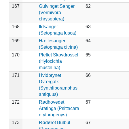
167
Gulvinget Sanger
62
(Vermivora
chrysoptera)
168
Ildsanger
63
(Setophaga fusca)
169
Hættesanger
64
(Setophaga citrina)
170
Plettet Skovdrossel
65
(Hylocichla
mustelina)
171
Hvidbrynet
66
Dværgalk
(Synthliboramphus
antiquus)
172
Rødhovedet
67
Aratinga (Psittacara
erythrogenys)
173
Rødøret Bulbul
67
(Pycnonotus