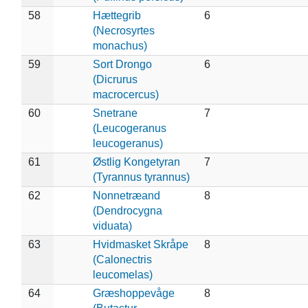
58
Hættegrib
6
(Necrosyrtes
monachus)
59
Sort Drongo
6
(Dicrurus
macrocercus)
60
Snetrane
7
(Leucogeranus
leucogeranus)
61
Østlig Kongetyran
7
(Tyrannus tyrannus)
62
Nonnetræand
8
(Dendrocygna
viduata)
63
Hvidmasket Skråpe
8
(Calonectris
leucomelas)
64
Græshoppevåge
8