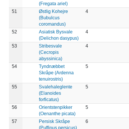
(Fregata ariel)
51
Østlig Kohejre
4
(Bubulcus
coromandus)
52
Asiatisk Bysvale
4
(Delichon dasypus)
53
Stribesvale
4
(Cecropis
abyssinica)
54
Tyndnæbbet
5
Skråpe (Ardenna
tenuirostris)
55
Svalehaleglente
5
(Elanoides
forficatus)
56
Orientstenpikker
5
(Oenanthe picata)
57
Persisk Skråpe
6
(Puffinus persicus)