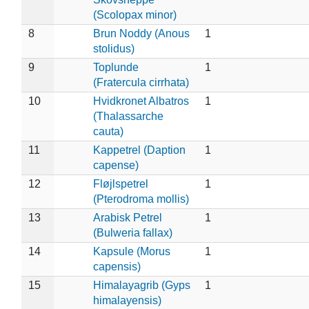
(Scolopax minor)
8
Brun Noddy (Anous
1
stolidus)
9
Toplunde
1
(Fratercula cirrhata)
10
Hvidkronet Albatros
1
(Thalassarche
cauta)
11
Kappetrel (Daption
1
capense)
12
Fløjlspetrel
1
(Pterodroma mollis)
13
Arabisk Petrel
1
(Bulweria fallax)
14
Kapsule (Morus
1
capensis)
15
Himalayagrib (Gyps
1
himalayensis)