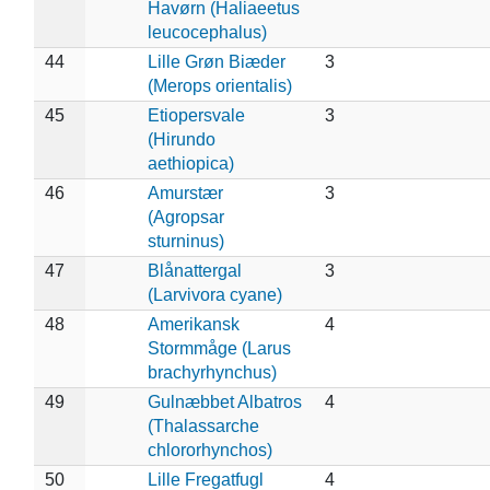
Havørn (Haliaeetus
leucocephalus)
44
Lille Grøn Biæder
3
(Merops orientalis)
45
Etiopersvale
3
(Hirundo
aethiopica)
46
Amurstær
3
(Agropsar
sturninus)
47
Blånattergal
3
(Larvivora cyane)
48
Amerikansk
4
Stormmåge (Larus
brachyrhynchus)
49
Gulnæbbet Albatros
4
(Thalassarche
chlororhynchos)
50
Lille Fregatfugl
4