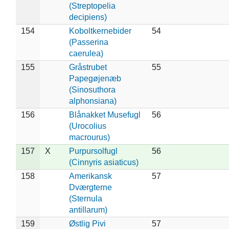
(Streptopelia
decipiens)
154
Koboltkernebider
54
(Passerina
caerulea)
155
Gråstrubet
55
Papegøjenæb
(Sinosuthora
alphonsiana)
156
Blånakket Musefugl
56
(Urocolius
macrourus)
157
X
Purpursolfugl
56
(Cinnyris asiaticus)
158
Amerikansk
57
Dværgterne
(Sternula
antillarum)
159
Østlig Pivi
57