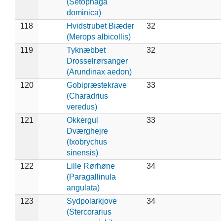
(Setophaga
dominica)
118
Hvidstrubet Biæder
32
(Merops albicollis)
119
Tyknæbbet
32
Drosselrørsanger
(Arundinax aedon)
120
Gobipræstekrave
33
(Charadrius
veredus)
121
Okkergul
33
Dværghejre
(Ixobrychus
sinensis)
122
Lille Rørhøne
34
(Paragallinula
angulata)
123
Sydpolarkjove
34
(Stercorarius