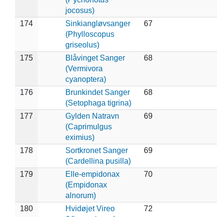
jocosus)
174
Sinkiangløvsanger
67
(Phylloscopus
griseolus)
175
Blåvinget Sanger
68
(Vermivora
cyanoptera)
176
Brunkindet Sanger
68
(Setophaga tigrina)
177
Gylden Natravn
69
(Caprimulgus
eximius)
178
Sortkronet Sanger
69
(Cardellina pusilla)
179
Elle-empidonax
70
(Empidonax
alnorum)
180
Hvidøjet Vireo
72