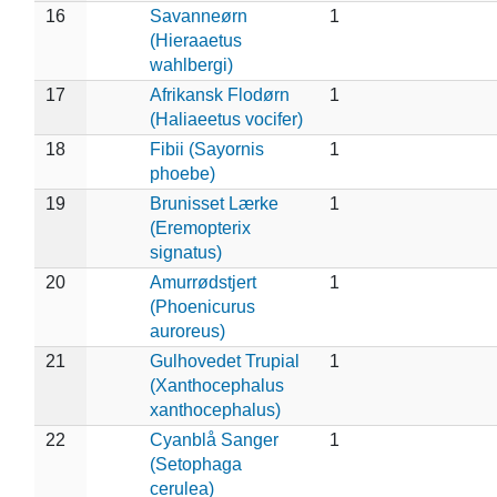
16
Savanneørn
1
(Hieraaetus
wahlbergi)
17
Afrikansk Flodørn
1
(Haliaeetus vocifer)
18
Fibii (Sayornis
1
phoebe)
19
Brunisset Lærke
1
(Eremopterix
signatus)
20
Amurrødstjert
1
(Phoenicurus
auroreus)
21
Gulhovedet Trupial
1
(Xanthocephalus
xanthocephalus)
22
Cyanblå Sanger
1
(Setophaga
cerulea)