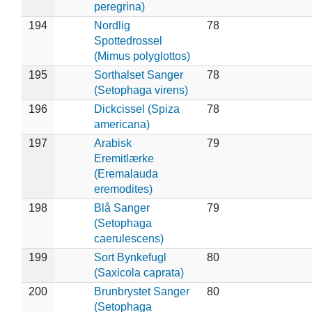
peregrina)
194
Nordlig
78
Spottedrossel
(Mimus polyglottos)
195
Sorthalset Sanger
78
(Setophaga virens)
196
Dickcissel (Spiza
78
americana)
197
Arabisk
79
Eremitlærke
(Eremalauda
eremodites)
198
Blå Sanger
79
(Setophaga
caerulescens)
199
Sort Bynkefugl
80
(Saxicola caprata)
200
Brunbrystet Sanger
80
(Setophaga