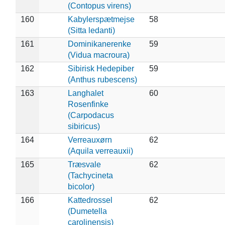
(Contopus virens)
160
Kabylerspætmejse
58
(Sitta ledanti)
161
Dominikanerenke
59
(Vidua macroura)
162
Sibirisk Hedepiber
59
(Anthus rubescens)
163
Langhalet
60
Rosenfinke
(Carpodacus
sibiricus)
164
Verreauxørn
62
(Aquila verreauxii)
165
Træsvale
62
(Tachycineta
bicolor)
166
Kattedrossel
62
(Dumetella
carolinensis)