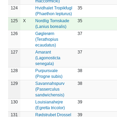
maccormicki)
124
Hvidhalet Tropikfugl
35
(Phaethon lepturus)
125
X
Nordlig Tornskade
35
(Lanius borealis)
126
Gøglerørn
37
(Terathopius
ecaudatus)
127
Amarant
37
(Lagonosticta
senegala)
128
Purpursvale
38
(Progne subis)
129
Savannahspurv
38
(Passerculus
sandwichensis)
130
Louisianahejre
39
(Egretta tricolor)
131
Rødstrubet Drossel
39