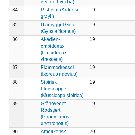
erythrorhyncha)
84
Rishejre (Ardeola
19
grayii)
85
Hvidrygget Grib
19
(Gyps africanus)
86
Akadien-
19
empidonax
(Empidonax
virescens)
87
Flammedrossel
19
(Ixoreus naevius)
88
Sibirisk
19
Fluesnapper
(Muscicapa sibirica)
89
Gråhovedet
19
Rødstjert
(Phoenicurus
erythronotus)
90
Amerikansk
20