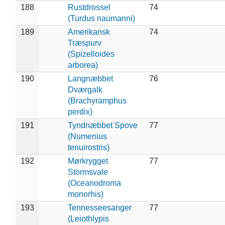
188
Rustdrossel
74
(Turdus naumanni)
189
Amerikansk
74
Træspurv
(Spizelloides
arborea)
190
Langnæbbet
76
Dværgalk
(Brachyramphus
perdix)
191
Tyndnæbbet Spove
77
(Numenius
tenuirostris)
192
Mørkrygget
77
Stormsvale
(Oceanodroma
monorhis)
193
Tennesseesanger
77
(Leiothlypis