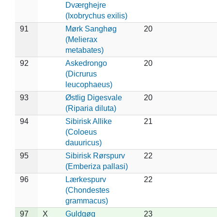
Dværghejre
(Ixobrychus exilis)
91
Mørk Sanghøg
20
(Melierax
metabates)
92
Askedrongo
20
(Dicrurus
leucophaeus)
93
Østlig Digesvale
20
(Riparia diluta)
94
Sibirisk Allike
21
(Coloeus
dauuricus)
95
Sibirisk Rørspurv
22
(Emberiza pallasi)
96
Lærkespurv
22
(Chondestes
grammacus)
97
X
Guldgøg
23