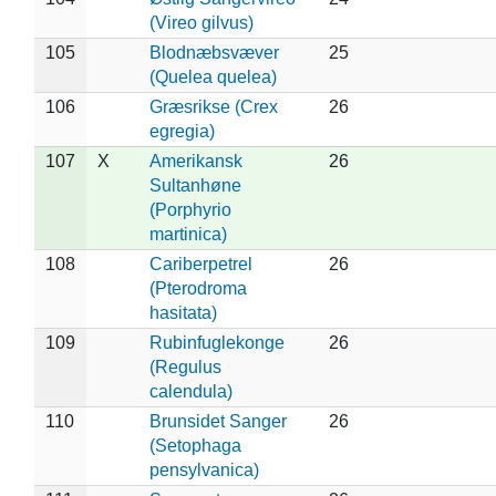
(Vireo gilvus)
105
Blodnæbsvæver
25
(Quelea quelea)
106
Græsrikse (Crex
26
egregia)
107
X
Amerikansk
26
Sultanhøne
(Porphyrio
martinica)
108
Cariberpetrel
26
(Pterodroma
hasitata)
109
Rubinfuglekonge
26
(Regulus
calendula)
110
Brunsidet Sanger
26
(Setophaga
pensylvanica)