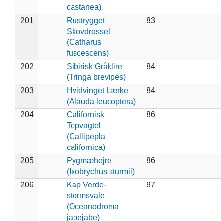
castanea)
201
Rustrygget
83
Skovdrossel
(Catharus
fuscescens)
202
Sibirisk Gråklire
84
(Tringa brevipes)
203
Hvidvinget Lærke
84
(Alauda leucoptera)
204
Californisk
86
Topvagtel
(Callipepla
californica)
205
Pygmæhejre
86
(Ixobrychus sturmii)
206
Kap Verde-
87
stormsvale
(Oceanodroma
jabejabe)