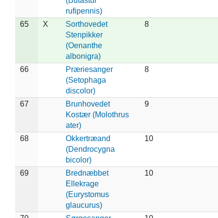
(Butastur
rufipennis)
65
X
Sorthovedet
8
Stenpikker
(Oenanthe
albonigra)
66
Præriesanger
8
(Setophaga
discolor)
67
Brunhovedet
9
Kostær (Molothrus
ater)
68
Okkertræand
10
(Dendrocygna
bicolor)
69
Brednæbbet
10
Ellekrage
(Eurystomus
glaucurus)