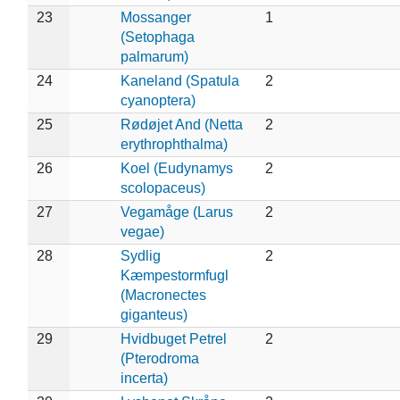
23
Mossanger
1
(Setophaga
palmarum)
24
Kaneland (Spatula
2
cyanoptera)
25
Rødøjet And (Netta
2
erythrophthalma)
26
Koel (Eudynamys
2
scolopaceus)
27
Vegamåge (Larus
2
vegae)
28
Sydlig
2
Kæmpestormfugl
(Macronectes
giganteus)
29
Hvidbuget Petrel
2
(Pterodroma
incerta)