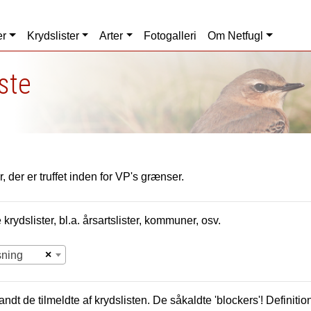
er
Krydslister
Arter
Fotogalleri
Om Netfugl
iste
, der er truffet inden for VP's grænser.
krydslister, bl.a. årsartslister, kommuner, osv.
×
sning
andt de tilmeldte af krydslisten. De såkaldte 'blockers'! Definition