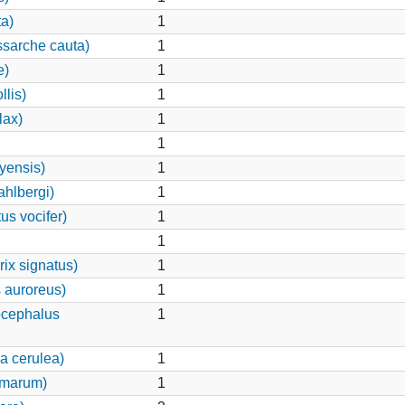
ta)
1
ssarche cauta)
1
e)
1
llis)
1
lax)
1
1
yensis)
1
hlbergi)
1
us vocifer)
1
1
ix signatus)
1
 auroreus)
1
ocephalus
1
a cerulea)
1
lmarum)
1