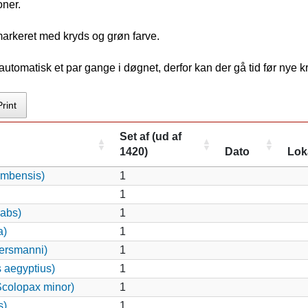
oner.
markeret med kryds og grøn farve.
tomatisk et par gange i døgnet, derfor kan der gå tid før nye 
Print
Set af (ud af
1420)
Dato
Lok
ambensis)
1
1
rabs)
1
a)
1
ersmanni)
1
s aegyptius)
1
colopax minor)
1
s)
1