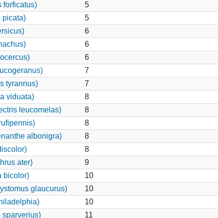
forficatus)
5
 picata)
5
rsicus)
6
nachus)
6
rocercus)
6
eucogeranus)
7
s tyrannus)
7
 viduata)
8
ctris leucomelas)
8
ufipennis)
8
nanthe albonigra)
8
iscolor)
8
rus ater)
9
bicolor)
10
ystomus glaucurus)
10
iladelphia)
10
 sparverius)
11