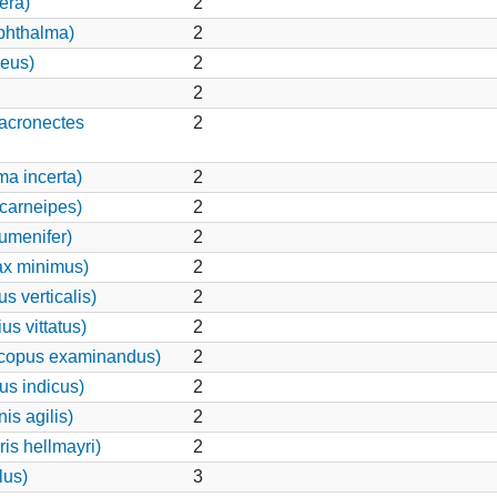
era)
2
phthalma)
2
eus)
2
2
acronectes
2
ma incerta)
2
carneipes)
2
umenifer)
2
ax minimus)
2
s verticalis)
2
s vittatus)
2
copus examinandus)
2
us indicus)
2
is agilis)
2
is hellmayri)
2
lus)
3