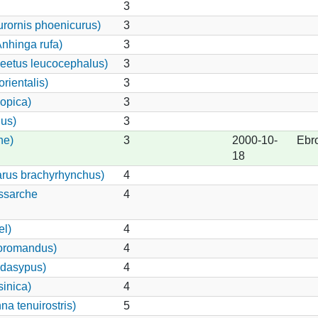
3
rornis phoenicurus)
3
Anhinga rufa)
3
eetus leucocephalus)
3
rientalis)
3
iopica)
3
nus)
3
ne)
3
2000-10-
Ebro
18
rus brachyrhynchus)
4
ssarche
4
el)
4
coromandus)
4
 dasypus)
4
sinica)
4
a tenuirostris)
5