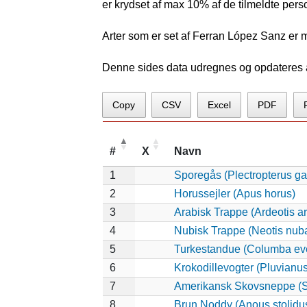
er krydset af max 10% af de tilmeldte pers
Arter som er set af Ferran López Sanz er 
Denne sides data udregnes og opdateres au
Copy
CSV
Excel
PDF
#
X
Navn
1
Sporegås (Plectropterus g
2
Horussejler (Apus horus)
3
Arabisk Trappe (Ardeotis a
4
Nubisk Trappe (Neotis nub
5
Turkestandue (Columba ev
6
Krokodillevogter (Pluvianu
7
Amerikansk Skovsneppe (S
8
Brun Noddy (Anous stolidu