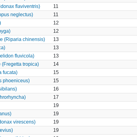
onax flaviventris)
11
pus neglectus)
11
)
12
pyga)
12
e (Riparia chinensis)
13
ca)
13
elidon fluvicola)
13
(Fregetta tropica)
14
 fucata)
15
s phoeniceus)
15
ibilans)
16
hrorhyncha)
17
19
canus)
19
onax virescens)
19
evius)
19