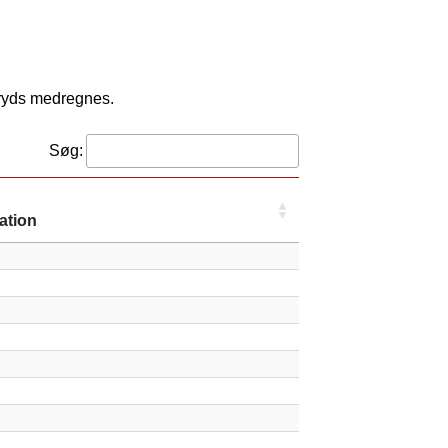
kryds medregnes.
Søg:
ation