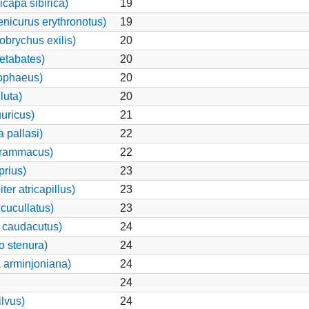
capa sibirica)
19
nicurus erythronotus)
19
brychus exilis)
20
etabates)
20
ophaeus)
20
luta)
20
uuricus)
21
 pallasi)
22
grammacus)
22
rius)
23
er atricapillus)
23
cucullatus)
23
 caudacutus)
24
o stenura)
24
 arminjoniana)
24
24
ilvus)
24