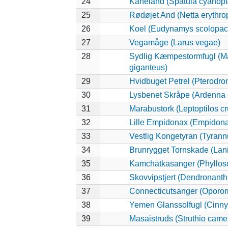
24
Kaneland (Spatula cyanopt
25
Rødøjet And (Netta erythro
26
Koel (Eudynamys scolopac
27
Vegamåge (Larus vegae)
28
Sydlig Kæmpestormfugl (M
giganteus)
29
Hvidbuget Petrel (Pterodro
30
Lysbenet Skråpe (Ardenna 
31
Marabustork (Leptoptilos cr
32
Lille Empidonax (Empidon
33
Vestlig Kongetyran (Tyrannu
34
Brunrygget Tornskade (Laniu
35
Kamchatkasanger (Phyllos
36
Skovvipstjert (Dendronanth
37
Connecticutsanger (Opororn
38
Yemen Glanssolfugl (Cinnyr
39
Masaistruds (Struthio came