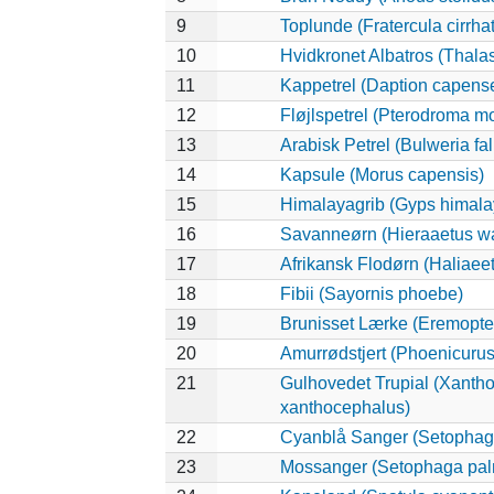
9
Toplunde (Fratercula cirrha
10
Hvidkronet Albatros (Thala
11
Kappetrel (Daption capens
12
Fløjlspetrel (Pterodroma mo
13
Arabisk Petrel (Bulweria fal
14
Kapsule (Morus capensis)
15
Himalayagrib (Gyps himala
16
Savanneørn (Hieraaetus wa
17
Afrikansk Flodørn (Haliaeet
18
Fibii (Sayornis phoebe)
19
Brunisset Lærke (Eremopter
20
Amurrødstjert (Phoenicurus
21
Gulhovedet Trupial (Xanth
xanthocephalus)
22
Cyanblå Sanger (Setophag
23
Mossanger (Setophaga pa