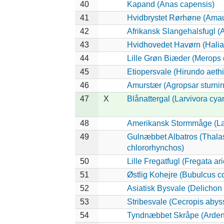
40
Kapand (Anas capensis)
41
Hvidbrystet Rørhøne (Amau
42
Afrikansk Slangehalsfugl (
43
Hvidhovedet Havørn (Halia
44
Lille Grøn Biæder (Merops o
45
Etiopersvale (Hirundo aeth
46
Amurstær (Agropsar sturni
47
X
Blånattergal (Larvivora cya
48
Amerikansk Stormmåge (La
49
Gulnæbbet Albatros (Thala
chlororhynchos)
50
Lille Fregatfugl (Fregata ari
51
Østlig Kohejre (Bubulcus 
52
Asiatisk Bysvale (Delichon
53
Stribesvale (Cecropis abys
54
Tyndnæbbet Skråpe (Ardenn