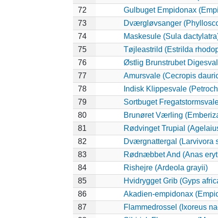
72
Gulbuget Empidonax (Empid
73
Dværgløvsanger (Phyllosco
74
Maskesule (Sula dactylatra
75
Tøjleastrild (Estrilda rhodo
76
Østlig Brunstrubet Digesval
77
Amursvale (Cecropis dauri
78
Indisk Klippesvale (Petroch
79
Sortbuget Fregatstormsvale 
80
Brunøret Værling (Emberiza
81
Rødvinget Trupial (Agelaiu
82
Dværgnattergal (Larvivora s
83
Rødnæbbet And (Anas eryt
84
Rishejre (Ardeola grayii)
85
Hvidrygget Grib (Gyps afri
86
Akadien-empidonax (Empid
87
Flammedrossel (Ixoreus na