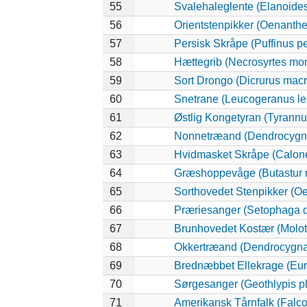
55
Svalehaleglente (Elanoides 
56
Orientstenpikker (Oenanthe
57
Persisk Skråpe (Puffinus pe
58
Hættegrib (Necrosyrtes mo
59
Sort Drongo (Dicrurus mac
60
Snetrane (Leucogeranus l
61
Østlig Kongetyran (Tyrannu
62
Nonnetræand (Dendrocygna
63
Hvidmasket Skråpe (Calone
64
Græshoppevåge (Butastur r
65
Sorthovedet Stenpikker (Oe
66
Præriesanger (Setophaga d
67
Brunhovedet Kostær (Moloth
68
Okkertræand (Dendrocygna 
69
Brednæbbet Ellekrage (Eur
70
Sørgesanger (Geothlypis ph
71
Amerikansk Tårnfalk (Falco