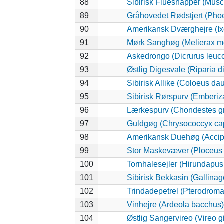
88
Sibirisk Fluesnapper (Musci
89
Gråhovedet Rødstjert (Phoe
90
Amerikansk Dværghejre (Ixo
91
Mørk Sanghøg (Melierax m
92
Askedrongo (Dicrurus leuc
93
Østlig Digesvale (Riparia di
94
Sibirisk Allike (Coloeus da
95
Sibirisk Rørspurv (Emberiza
96
Lærkespurv (Chondestes 
97
Guldgøg (Chrysococcyx cap
98
Amerikansk Duehøg (Accipit
99
Stor Maskevæver (Ploceus 
100
Tornhalesejler (Hirundapus
101
Sibirisk Bekkasin (Gallinag
102
Trindadepetrel (Pterodroma
103
Vinhejre (Ardeola bacchus)
104
Østlig Sangervireo (Vireo g