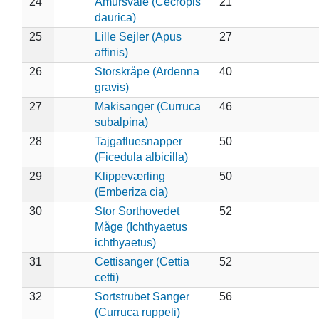
24
Amursvale (Cecropis
21
daurica)
25
Lille Sejler (Apus
27
affinis)
26
Storskråpe (Ardenna
40
gravis)
27
Makisanger (Curruca
46
subalpina)
28
Tajgafluesnapper
50
(Ficedula albicilla)
29
Klippeværling
50
(Emberiza cia)
30
Stor Sorthovedet
52
Måge (Ichthyaetus
ichthyaetus)
31
Cettisanger (Cettia
52
cetti)
32
Sortstrubet Sanger
56
(Curruca ruppeli)