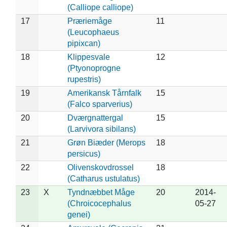
(Calliope calliope)
17
Præriemåge
11
(Leucophaeus
pipixcan)
18
Klippesvale
12
(Ptyonoprogne
rupestris)
19
Amerikansk Tårnfalk
15
(Falco sparverius)
20
Dværgnattergal
15
(Larvivora sibilans)
21
Grøn Biæder (Merops
18
persicus)
22
Olivenskovdrossel
18
(Catharus ustulatus)
23
X
Tyndnæbbet Måge
20
2014-
(Chroicocephalus
05-27
genei)