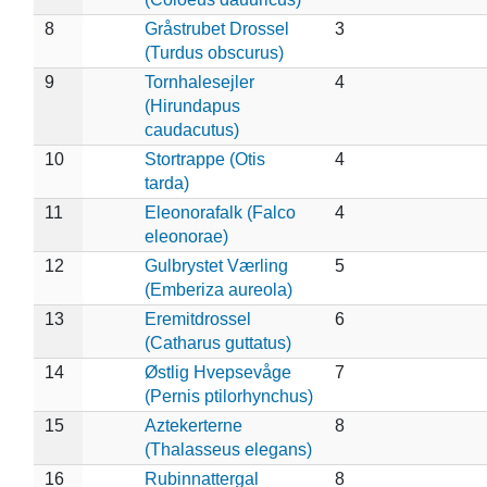
8
Gråstrubet Drossel
3
(Turdus obscurus)
9
Tornhalesejler
4
(Hirundapus
caudacutus)
10
Stortrappe (Otis
4
tarda)
11
Eleonorafalk (Falco
4
eleonorae)
12
Gulbrystet Værling
5
(Emberiza aureola)
13
Eremitdrossel
6
(Catharus guttatus)
14
Østlig Hvepsevåge
7
(Pernis ptilorhynchus)
15
Aztekerterne
8
(Thalasseus elegans)
16
Rubinnattergal
8