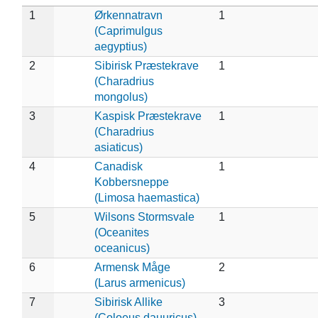
1
Ørkennatravn
1
(Caprimulgus
aegyptius)
2
Sibirisk Præstekrave
1
(Charadrius
mongolus)
3
Kaspisk Præstekrave
1
(Charadrius
asiaticus)
4
Canadisk
1
Kobbersneppe
(Limosa haemastica)
5
Wilsons Stormsvale
1
(Oceanites
oceanicus)
6
Armensk Måge
2
(Larus armenicus)
7
Sibirisk Allike
3
(Coloeus dauuricus)