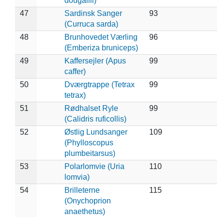
dougallii)
47
Sardinsk Sanger
93
(Curruca sarda)
48
Brunhovedet Værling
96
(Emberiza bruniceps)
49
Kaffersejler (Apus
99
caffer)
50
Dværgtrappe (Tetrax
99
tetrax)
51
Rødhalset Ryle
99
(Calidris ruficollis)
52
Østlig Lundsanger
109
(Phylloscopus
plumbeitarsus)
53
Polarlomvie (Uria
110
lomvia)
54
Brilleterne
115
(Onychoprion
anaethetus)