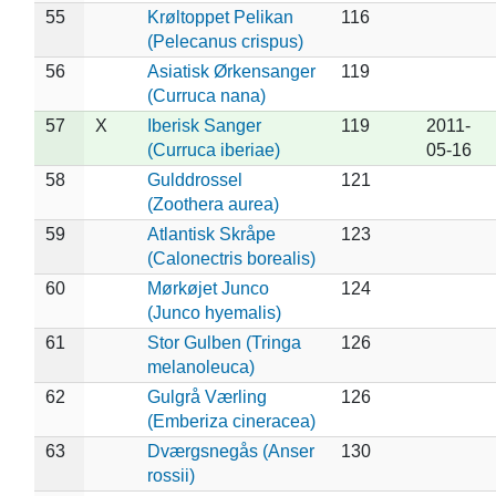
55
Krøltoppet Pelikan
116
(Pelecanus crispus)
56
Asiatisk Ørkensanger
119
(Curruca nana)
57
X
Iberisk Sanger
119
2011-
(Curruca iberiae)
05-16
58
Gulddrossel
121
(Zoothera aurea)
59
Atlantisk Skråpe
123
(Calonectris borealis)
60
Mørkøjet Junco
124
(Junco hyemalis)
61
Stor Gulben (Tringa
126
melanoleuca)
62
Gulgrå Værling
126
(Emberiza cineracea)
63
Dværgsnegås (Anser
130
rossii)