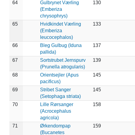
64
Gulbrynet Værling
130
(Emberiza
chrysophrys)
65
Hvidkindet Værling
133
(Emberiza
leucocephalos)
66
Bleg Gulbug (Iduna
137
pallida)
67
Sortstrubet Jernspurv
139
(Prunella atrogularis)
68
Orientsejler (Apus
145
pacificus)
69
Stribet Sanger
145
(Setophaga striata)
70
Lille Rørsanger
158
(Acrocephalus
agricola)
71
Ørkendompap
159
(Bucanetes