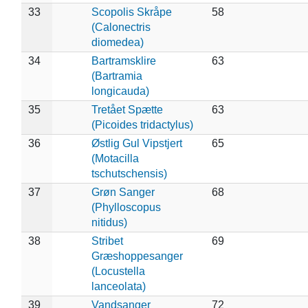
33
Scopolis Skråpe
58
(Calonectris
diomedea)
34
Bartramsklire
63
(Bartramia
longicauda)
35
Tretået Spætte
63
(Picoides tridactylus)
36
Østlig Gul Vipstjert
65
(Motacilla
tschutschensis)
37
Grøn Sanger
68
(Phylloscopus
nitidus)
38
Stribet
69
Græshoppesanger
(Locustella
lanceolata)
39
Vandsanger
72