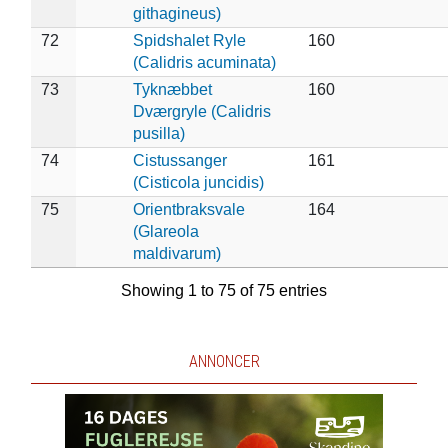
githagineus)
72
Spidshalet Ryle
160
(Calidris acuminata)
73
Tyknæbbet
160
Dværgryle (Calidris
pusilla)
74
Cistussanger
161
(Cisticola juncidis)
75
Orientbraksvale
164
(Glareola
maldivarum)
Showing 1 to 75 of 75 entries
ANNONCER