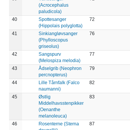
(Acrocephalus
paludicola)
40
Spottesanger
72
(Hippolais polyglotta)
41
Sinkiangløvsanger
76
(Phylloscopus
griseolus)
42
Sangspurv
77
(Melospiza melodia)
43
Ådselgrib (Neophron
79
percnopterus)
44
Lille Tårnfalk (Falco
82
naumanni)
45
Østlig
83
Middelhavsstenpikker
(Oenanthe
melanoleuca)
46
Rosenterne (Sterna
87