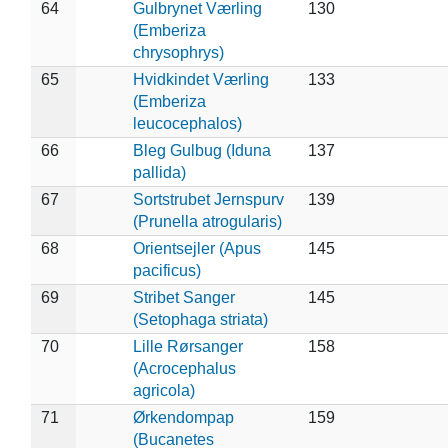
64
Gulbrynet Værling
130
(Emberiza
chrysophrys)
65
Hvidkindet Værling
133
(Emberiza
leucocephalos)
66
Bleg Gulbug (Iduna
137
pallida)
67
Sortstrubet Jernspurv
139
(Prunella atrogularis)
68
Orientsejler (Apus
145
pacificus)
69
Stribet Sanger
145
(Setophaga striata)
70
Lille Rørsanger
158
(Acrocephalus
agricola)
71
Ørkendompap
159
(Bucanetes