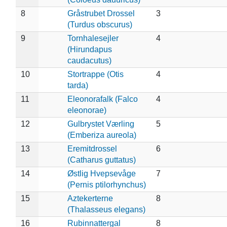
8
Gråstrubet Drossel
3
(Turdus obscurus)
9
Tornhalesejler
4
(Hirundapus
caudacutus)
10
Stortrappe (Otis
4
tarda)
11
Eleonorafalk (Falco
4
eleonorae)
12
Gulbrystet Værling
5
(Emberiza aureola)
13
Eremitdrossel
6
(Catharus guttatus)
14
Østlig Hvepsevåge
7
(Pernis ptilorhynchus)
15
Aztekerterne
8
(Thalasseus elegans)
16
Rubinnattergal
8