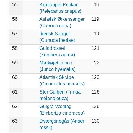
55
Krøltoppet Pelikan
116
(Pelecanus crispus)
56
Asiatisk Ørkensanger
119
(Curruca nana)
57
Iberisk Sanger
119
(Curruca iberiae)
58
Gulddrossel
121
(Zoothera aurea)
59
Mørkøjet Junco
122
(Junco hyemalis)
60
Atlantisk Skråpe
123
(Calonectris borealis)
61
Stor Gulben (Tringa
126
melanoleuca)
62
Gulgrå Værling
126
(Emberiza cineracea)
63
Dværgsnegås (Anser
130
rossii)