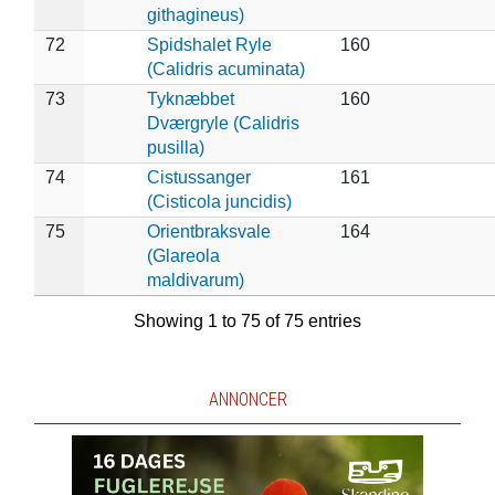
githagineus)
72
Spidshalet Ryle
160
(Calidris acuminata)
73
Tyknæbbet
160
Dværgryle (Calidris
pusilla)
74
Cistussanger
161
(Cisticola juncidis)
75
Orientbraksvale
164
(Glareola
maldivarum)
Showing 1 to 75 of 75 entries
ANNONCER