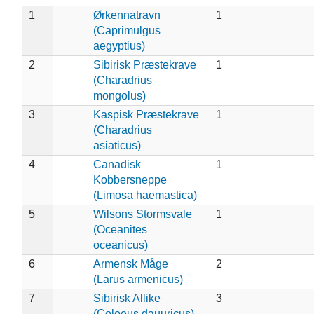
1
Ørkennatravn
1
(Caprimulgus
aegyptius)
2
Sibirisk Præstekrave
1
(Charadrius
mongolus)
3
Kaspisk Præstekrave
1
(Charadrius
asiaticus)
4
Canadisk
1
Kobbersneppe
(Limosa haemastica)
5
Wilsons Stormsvale
1
(Oceanites
oceanicus)
6
Armensk Måge
2
(Larus armenicus)
7
Sibirisk Allike
3
(Coloeus dauuricus)