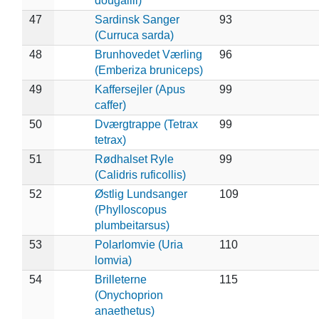
dougallii)
47
Sardinsk Sanger
93
(Curruca sarda)
48
Brunhovedet Værling
96
(Emberiza bruniceps)
49
Kaffersejler (Apus
99
caffer)
50
Dværgtrappe (Tetrax
99
tetrax)
51
Rødhalset Ryle
99
(Calidris ruficollis)
52
Østlig Lundsanger
109
(Phylloscopus
plumbeitarsus)
53
Polarlomvie (Uria
110
lomvia)
54
Brilleterne
115
(Onychoprion
anaethetus)