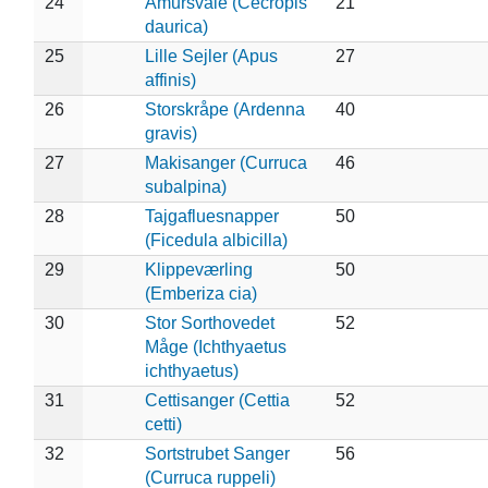
24
Amursvale (Cecropis
21
daurica)
25
Lille Sejler (Apus
27
affinis)
26
Storskråpe (Ardenna
40
gravis)
27
Makisanger (Curruca
46
subalpina)
28
Tajgafluesnapper
50
(Ficedula albicilla)
29
Klippeværling
50
(Emberiza cia)
30
Stor Sorthovedet
52
Måge (Ichthyaetus
ichthyaetus)
31
Cettisanger (Cettia
52
cetti)
32
Sortstrubet Sanger
56
(Curruca ruppeli)