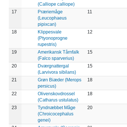
(Calliope calliope)
17
Præriemåge
11
(Leucophaeus
pipixcan)
18
Klippesvale
12
(Ptyonoprogne
rupestris)
19
Amerikansk Tårnfalk
15
(Falco sparverius)
20
Dværgnattergal
15
(Larvivora sibilans)
21
Grøn Biæder (Merops
18
persicus)
22
Olivenskovdrossel
18
(Catharus ustulatus)
23
Tyndnæbbet Måge
20
(Chroicocephalus
genei)