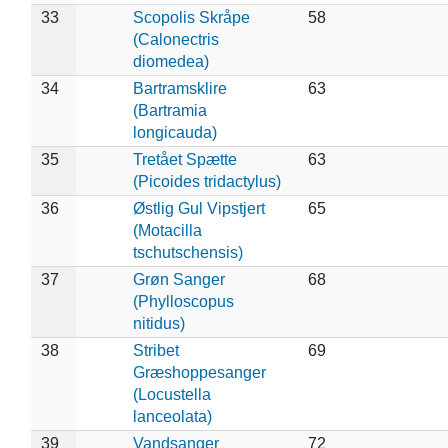
33
Scopolis Skråpe
58
(Calonectris
diomedea)
34
Bartramsklire
63
(Bartramia
longicauda)
35
Tretået Spætte
63
(Picoides tridactylus)
36
Østlig Gul Vipstjert
65
(Motacilla
tschutschensis)
37
Grøn Sanger
68
(Phylloscopus
nitidus)
38
Stribet
69
Græshoppesanger
(Locustella
lanceolata)
39
Vandsanger
72