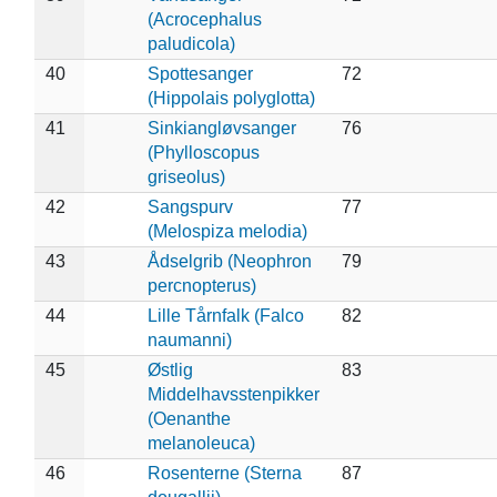
(Acrocephalus
paludicola)
40
Spottesanger
72
(Hippolais polyglotta)
41
Sinkiangløvsanger
76
(Phylloscopus
griseolus)
42
Sangspurv
77
(Melospiza melodia)
43
Ådselgrib (Neophron
79
percnopterus)
44
Lille Tårnfalk (Falco
82
naumanni)
45
Østlig
83
Middelhavsstenpikker
(Oenanthe
melanoleuca)
46
Rosenterne (Sterna
87