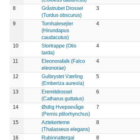
8
Gråstrubet Drossel
3
(Turdus obscurus)
9
Tornhalesejler
4
(Hirundapus
caudacutus)
10
Stortrappe (Otis
4
tarda)
11
Eleonorafalk (Falco
4
eleonorae)
12
Gulbrystet Værling
5
(Emberiza aureola)
13
Eremitdrossel
6
(Catharus guttatus)
14
Østlig Hvepsevåge
7
(Pernis ptilorhynchus)
15
Aztekerterne
8
(Thalasseus elegans)
16
Rubinnattergal
8