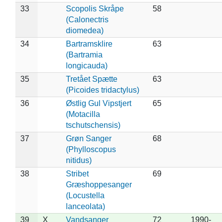
33
Scopolis Skråpe
58
(Calonectris
diomedea)
34
Bartramsklire
63
(Bartramia
longicauda)
35
Tretået Spætte
63
(Picoides tridactylus)
36
Østlig Gul Vipstjert
65
(Motacilla
tschutschensis)
37
Grøn Sanger
68
(Phylloscopus
nitidus)
38
Stribet
69
Græshoppesanger
(Locustella
lanceolata)
39
X
Vandsanger
72
1990-