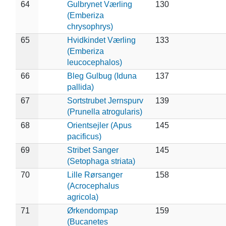
64
Gulbrynet Værling
130
(Emberiza
chrysophrys)
65
Hvidkindet Værling
133
(Emberiza
leucocephalos)
66
Bleg Gulbug (Iduna
137
pallida)
67
Sortstrubet Jernspurv
139
(Prunella atrogularis)
68
Orientsejler (Apus
145
pacificus)
69
Stribet Sanger
145
(Setophaga striata)
70
Lille Rørsanger
158
(Acrocephalus
agricola)
71
Ørkendompap
159
(Bucanetes