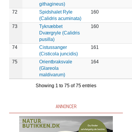
githagineus)
72
Spidshalet Ryle
160
(Calidris acuminata)
73
Tyknæbbet
160
Dværgryle (Calidris
pusilla)
74
Cistussanger
161
(Cisticola juncidis)
75
Orientbraksvale
164
(Glareola
maldivarum)
Showing 1 to 75 of 75 entries
ANNONCER