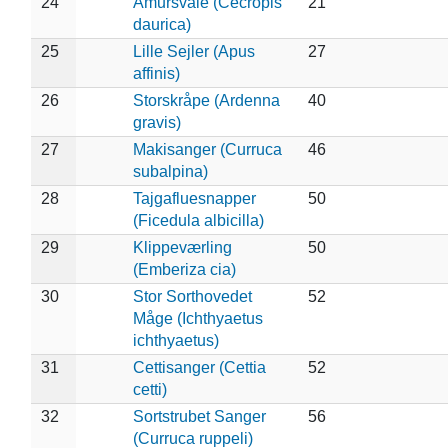
24
Amursvale (Cecropis
21
daurica)
25
Lille Sejler (Apus
27
affinis)
26
Storskråpe (Ardenna
40
gravis)
27
Makisanger (Curruca
46
subalpina)
28
Tajgafluesnapper
50
(Ficedula albicilla)
29
Klippeværling
50
(Emberiza cia)
30
Stor Sorthovedet
52
Måge (Ichthyaetus
ichthyaetus)
31
Cettisanger (Cettia
52
cetti)
32
Sortstrubet Sanger
56
(Curruca ruppeli)