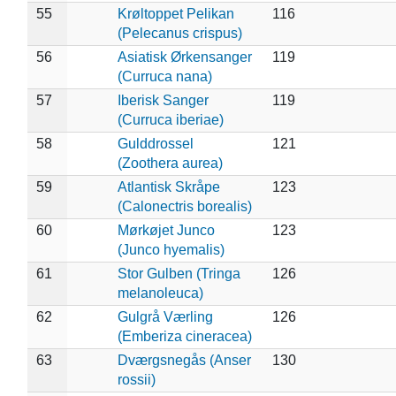
55
Krøltoppet Pelikan
116
(Pelecanus crispus)
56
Asiatisk Ørkensanger
119
(Curruca nana)
57
Iberisk Sanger
119
(Curruca iberiae)
58
Gulddrossel
121
(Zoothera aurea)
59
Atlantisk Skråpe
123
(Calonectris borealis)
60
Mørkøjet Junco
123
(Junco hyemalis)
61
Stor Gulben (Tringa
126
melanoleuca)
62
Gulgrå Værling
126
(Emberiza cineracea)
63
Dværgsnegås (Anser
130
rossii)