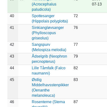
(Acrocephalus
07-13
paludicola)
40
Spottesanger
72
(Hippolais polyglotta)
41
Sinkiangløvsanger
76
(Phylloscopus
griseolus)
42
Sangspurv
77
(Melospiza melodia)
43
Ådselgrib (Neophron
79
percnopterus)
44
Lille Tårnfalk (Falco
82
naumanni)
45
Østlig
83
Middelhavsstenpikker
(Oenanthe
melanoleuca)
46
Rosenterne (Sterna
87