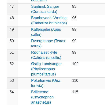
dougallii)
47
Sardinsk Sanger
93
(Curruca sarda)
48
Brunhovedet Værling
96
(Emberiza bruniceps)
49
Kaffersejler (Apus
99
caffer)
50
Dværgtrappe (Tetrax
99
tetrax)
51
Rødhalset Ryle
99
(Calidris ruficollis)
52
Østlig Lundsanger
109
(Phylloscopus
plumbeitarsus)
53
Polarlomvie (Uria
110
lomvia)
54
Brilleterne
115
(Onychoprion
anaethetus)