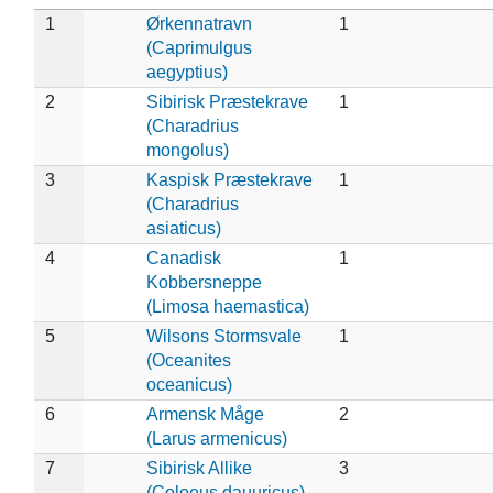
1
Ørkennatravn
1
(Caprimulgus
aegyptius)
2
Sibirisk Præstekrave
1
(Charadrius
mongolus)
3
Kaspisk Præstekrave
1
(Charadrius
asiaticus)
4
Canadisk
1
Kobbersneppe
(Limosa haemastica)
5
Wilsons Stormsvale
1
(Oceanites
oceanicus)
6
Armensk Måge
2
(Larus armenicus)
7
Sibirisk Allike
3
(Coloeus dauuricus)