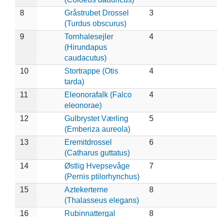
8
Gråstrubet Drossel
3
(Turdus obscurus)
9
Tornhalesejler
4
(Hirundapus
caudacutus)
10
Stortrappe (Otis
4
tarda)
11
Eleonorafalk (Falco
4
eleonorae)
12
Gulbrystet Værling
5
(Emberiza aureola)
13
Eremitdrossel
6
(Catharus guttatus)
14
Østlig Hvepsevåge
7
(Pernis ptilorhynchus)
15
Aztekerterne
8
(Thalasseus elegans)
16
Rubinnattergal
8