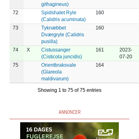
githagineus)
72
Spidshalet Ryle
160
(Calidris acuminata)
73
Tyknæbbet
160
Dværgryle (Calidris
pusilla)
74
X
Cistussanger
161
2023-
(Cisticola juncidis)
07-20
75
Orientbraksvale
164
(Glareola
maldivarum)
Showing 1 to 75 of 75 entries
ANNONCER