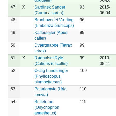
dougallii)
06-26
47
X
Sardinsk Sanger
93
2015-
(Curruca sarda)
06-04
48
Brunhovedet Værling
96
(Emberiza bruniceps)
49
Kaffersejler (Apus
99
caffer)
50
Dværgtrappe (Tetrax
99
tetrax)
51
X
Rødhalset Ryle
99
2010-
(Calidris ruficollis)
08-11
52
Østlig Lundsanger
109
(Phylloscopus
plumbeitarsus)
53
Polarlomvie (Uria
110
lomvia)
54
Brilleterne
115
(Onychoprion
anaethetus)