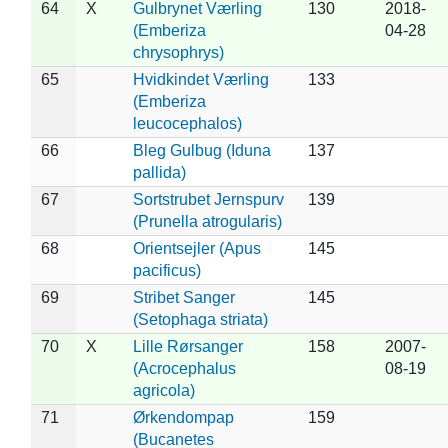
64
X
Gulbrynet Værling
130
2018-
(Emberiza
04-28
chrysophrys)
65
Hvidkindet Værling
133
(Emberiza
leucocephalos)
66
Bleg Gulbug (Iduna
137
pallida)
67
Sortstrubet Jernspurv
139
(Prunella atrogularis)
68
Orientsejler (Apus
145
pacificus)
69
Stribet Sanger
145
(Setophaga striata)
70
X
Lille Rørsanger
158
2007-
(Acrocephalus
08-19
agricola)
71
Ørkendompap
159
(Bucanetes