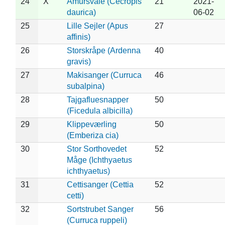
24
X
Amursvale (Cecropis
21
2021-
daurica)
06-02
25
Lille Sejler (Apus
27
affinis)
26
Storskråpe (Ardenna
40
gravis)
27
Makisanger (Curruca
46
subalpina)
28
Tajgafluesnapper
50
(Ficedula albicilla)
29
Klippeværling
50
(Emberiza cia)
30
Stor Sorthovedet
52
Måge (Ichthyaetus
ichthyaetus)
31
Cettisanger (Cettia
52
cetti)
32
Sortstrubet Sanger
56
(Curruca ruppeli)