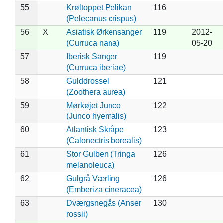
55
Krøltoppet Pelikan
116
(Pelecanus crispus)
56
X
Asiatisk Ørkensanger
119
2012-
(Curruca nana)
05-20
57
Iberisk Sanger
119
(Curruca iberiae)
58
Gulddrossel
121
(Zoothera aurea)
59
Mørkøjet Junco
122
(Junco hyemalis)
60
Atlantisk Skråpe
123
(Calonectris borealis)
61
Stor Gulben (Tringa
126
melanoleuca)
62
Gulgrå Værling
126
(Emberiza cineracea)
63
Dværgsnegås (Anser
130
rossii)