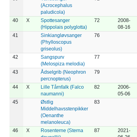
(Acrocephalus
paludicola)
40
X
Spottesanger
72
2008-
(Hippolais polyglotta)
08-16
41
Sinkiangløvsanger
76
(Phylloscopus
griseolus)
42
Sangspurv
77
(Melospiza melodia)
43
Ådselgrib (Neophron
79
percnopterus)
44
X
Lille Tårnfalk (Falco
82
2006-
naumanni)
05-06
45
Østlig
83
Middelhavsstenpikker
(Oenanthe
melanoleuca)
46
X
Rosenterne (Sterna
87
2021-