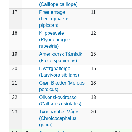
(Calliope calliope)
17
Præriemåge
11
(Leucophaeus
pipixcan)
18
Klippesvale
12
(Ptyonoprogne
rupestris)
19
Amerikansk Tårnfalk
15
(Falco sparverius)
20
Dværgnattergal
15
(Larvivora sibilans)
21
Grøn Biæder (Merops
18
persicus)
22
Olivenskovdrossel
18
(Catharus ustulatus)
23
Tyndnæbbet Måge
20
(Chroicocephalus
genei)