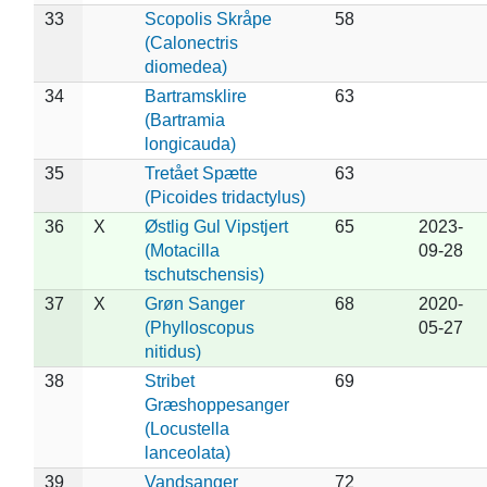
33
Scopolis Skråpe
58
(Calonectris
diomedea)
34
Bartramsklire
63
(Bartramia
longicauda)
35
Tretået Spætte
63
(Picoides tridactylus)
36
X
Østlig Gul Vipstjert
65
2023-
(Motacilla
09-28
tschutschensis)
37
X
Grøn Sanger
68
2020-
(Phylloscopus
05-27
nitidus)
38
Stribet
69
Græshoppesanger
(Locustella
lanceolata)
39
Vandsanger
72