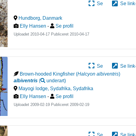
Se
Se link
Hundborg
,
Danmark
Elly Hansen
-
Se profil
Uploadet 2010-04-17 Publiceret
2010-04-17
Se
Se link
Brown-hooded Kingfisher
(
Halcyon albiventris
)
albiventris
(
underart
)
Mayogi lodge, Sydafrika
,
Sydafrika
Elly Hansen
-
Se profil
Uploadet 2009-02-19 Publiceret
2009-02-19
Se
Se link