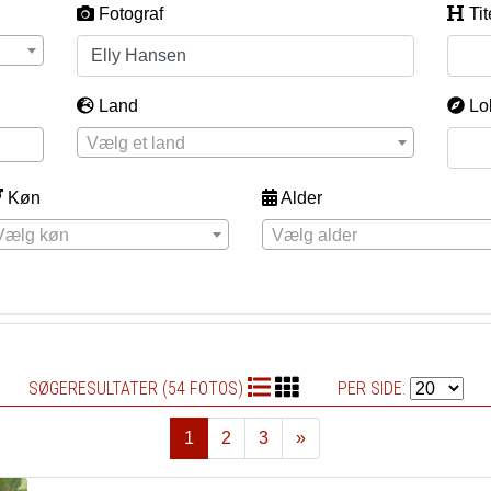
Fotograf
Tit
Land
Lo
Vælg et land
Køn
Alder
Vælg køn
Vælg alder
SØGERESULTATER (54 FOTOS)
PER SIDE:
1
2
3
»
Næste