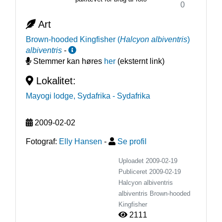
0
Art
Brown-hooded Kingfisher
(
Halcyon albiventris
)
albiventris
-
Stemmer kan høres
her
(eksternt link)
Lokalitet:
Mayogi lodge, Sydafrika
- Sydafrika
2009-02-02
Fotograf:
Elly Hansen
-
Se profil
Uploadet 2009-02-19
Publiceret
2009-02-19
Halcyon albiventris
albiventris
Brown-hooded
Kingfisher
2111