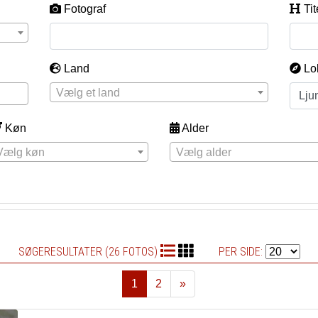
Fotograf
Tit
Land
Lo
Vælg et land
Køn
Alder
Vælg køn
Vælg alder
SØGERESULTATER (26 FOTOS)
PER SIDE:
1
2
»
Næste