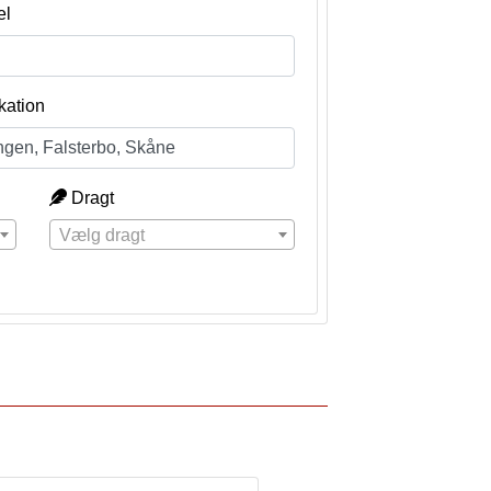
el
kation
Dragt
Vælg dragt