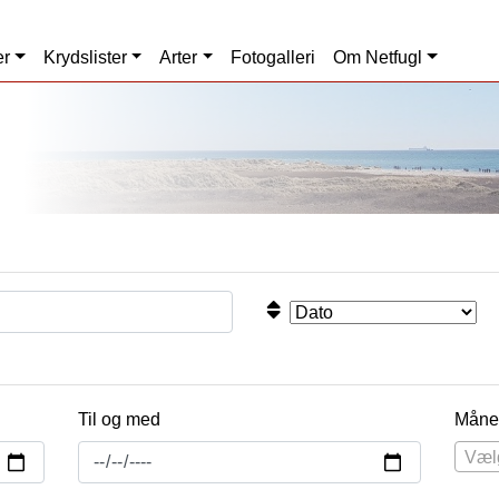
er
Krydslister
Arter
Fotogalleri
Om Netfugl
Til og med
Måne
Væl