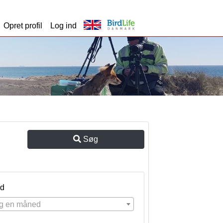
Opret profil
Log ind
Søg
d
g en måned