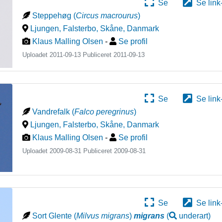
Se
Se link
Steppehøg
(
Circus macrourus
)
Ljungen, Falsterbo, Skåne
,
Danmark
Klaus Malling Olsen
-
Se profil
Uploadet 2011-09-13 Publiceret
2011-09-13
Se
Se link
Vandrefalk
(
Falco peregrinus
)
Ljungen, Falsterbo, Skåne
,
Danmark
Klaus Malling Olsen
-
Se profil
Uploadet 2009-08-31 Publiceret
2009-08-31
Se
Se link
Sort Glente
(
Milvus migrans
)
migrans
(
underart
)