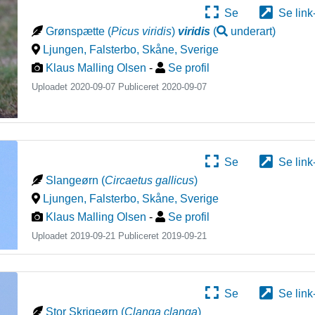
Se
Se link
Grønspætte
(
Picus viridis
)
viridis
(
underart
)
Ljungen, Falsterbo, Skåne
,
Sverige
Klaus Malling Olsen
-
Se profil
Uploadet 2020-09-07 Publiceret
2020-09-07
Se
Se link
Slangeørn
(
Circaetus gallicus
)
Ljungen, Falsterbo, Skåne
,
Sverige
Klaus Malling Olsen
-
Se profil
Uploadet 2019-09-21 Publiceret
2019-09-21
Se
Se link
Stor Skrigeørn
(
Clanga clanga
)