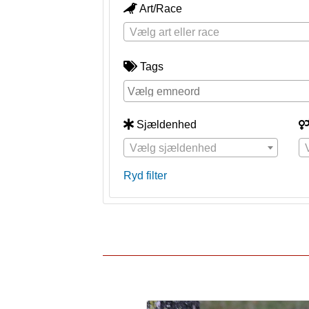
Art/Race
Vælg art eller race
Tags
Sjældenhed
Vælg sjældenhed
Ryd filter